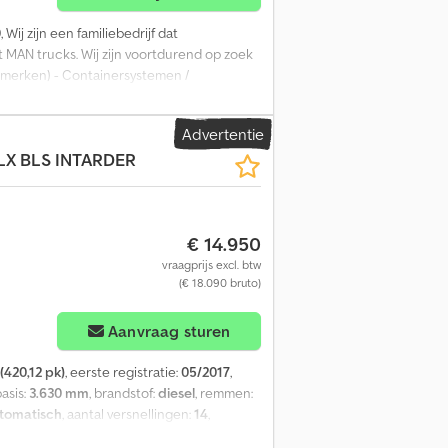
0
, Wij zijn een familiebedrijf dat
 MAN trucks. Wij zijn voortdurend op zoek
e merken) - Containersystemen /
r een eerlijke prijsindicatie. Cevoman
Advertentie
XLX BLS INTARDER
€ 14.950
vraagprijs excl. btw
(€ 18.090 bruto)
Aanvraag sturen
(420,12 pk)
, eerste registratie:
05/2017
,
basis:
3.630 mm
, brandstof:
diesel
, remmen:
tomatisch
, aantal versnellingen:
14
,
reedte:
2.550 mm
, totale hoogte:
3.610 mm
,