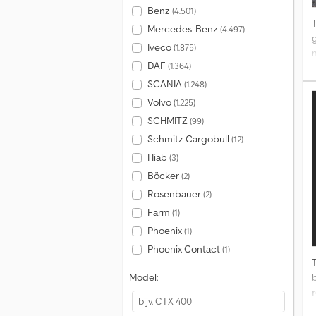
Benz
(4.501)
Mercedes-Benz
(4.497)
Iveco
(1.875)
DAF
(1.364)
SCANIA
(1.248)
Volvo
(1.225)
SCHMITZ
(99)
Schmitz Cargobull
(12)
Hiab
(3)
Böcker
(2)
Rosenbauer
(2)
Farm
(1)
Phoenix
(1)
Phoenix Contact
(1)
Model: