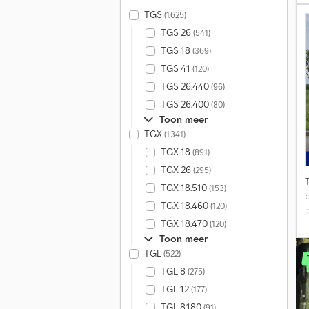
TGS
(1.625)
TGS 26
(541)
TGS 18
(369)
A
TGS 41
(120)
s
TGS 26.440
(96)
D
TGS 26.400
(80)
Toon meer
B
TGX
(1.341)
r
C
TGX 18
(891)
TGX 26
(295)
TGX 18.510
(153)
TGX 18.460
(120)
TGX 18.470
(120)
z
Toon meer
TGL
(522)
e
TGL 8
(275)
f
TGL 12
(177)
TGL 8.180
(91)