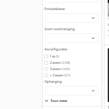
Emissieklasse:
b
M
Soort overbrenging:
e
w
Asconfiguratie:
1 as
(5)
2 assen
(2.398)
3 assen
(1.459)
> 3 assen
(577)
Ophanging:
Toon meer