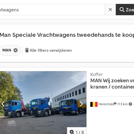
Zo
Man Speciale Vrachtwagens tweedehands te ko
MAN
Alle filters verwijderen
Koffer
MAN
Wij zoeken v
kranen / containers
Herentals
113 km
1
/
8
M