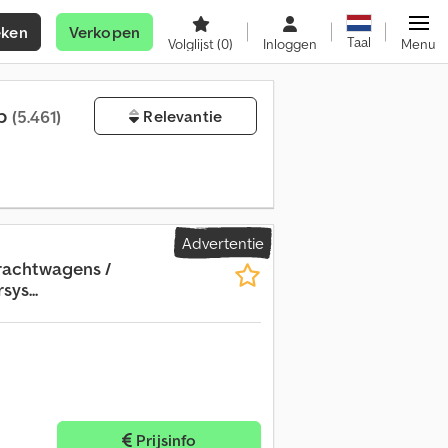
eken
Verkopen
Taal
Volglijst
(0)
Inloggen
Menu
op
(5.461)
Relevantie
Advertentie
rachtwagens /
ys...
Prijsinfo