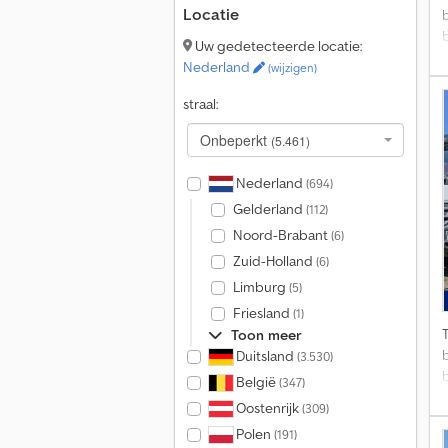
Locatie
Uw gedetecteerde locatie:
Nederland
(wijzigen)
U
straal:
Onbeperkt
(5.461)
Nederland
(694)
l
Gelderland
(112)
t
Noord-Brabant
(6)
Zuid-Holland
(6)
d
Limburg
(5)
v
a
Friesland
(1)
L
Toon meer
Duitsland
(3.530)
België
(347)
Oostenrijk
(309)
Polen
(191)
U