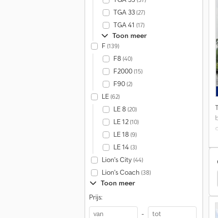
b
TGA 33
(27)
TGA 41
(17)
1
Toon meer
c
F
(139)
z
A
F8
(40)
F2000
(15)
F90
(2)
S
A
LE
(62)
LE 8
(20)
LE 12
(10)
LE 18
(9)
LE 14
(3)
s
Lion's City
(44)
Lion's Coach
(38)
o Eurocargo 120
Iveco Eurocargo Ml Vrachtwagens
Toon meer
k
Prijs:
T
S
-