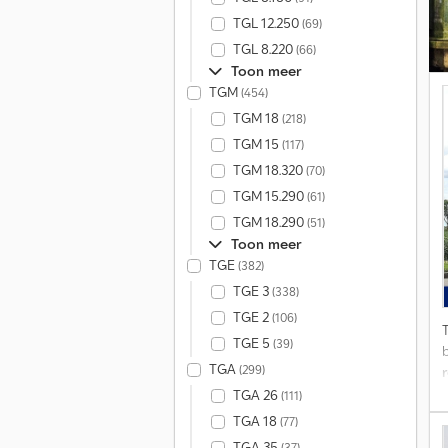
TGL 12.250
(69)
C
T
TGL 8.220
(66)
L
Toon meer
v
TGM
(454)
TGM 18
(218)
Z
TGM 15
(117)
TGM 18.320
(70)
B
TGM 15.290
(61)
TGM 18.290
(51)
Toon meer
TGE
(382)
r
TGE 3
(338)
TGE 2
(106)
G
TGE 5
(39)
t
TGA
(299)
TGA 26
(111)
TGA 18
(77)
v
TGA 35
(37)