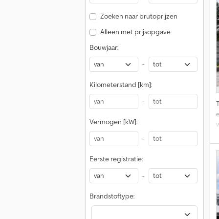
C
Zoeken naar brutoprijzen
M
Alleen met prijsopgave
C
S
Bouwjaar:
P
-
Kilometerstand [km]:
-
e
S
Vermogen [kW]:
w
m
-
Eerste registratie:
-
Brandstoftype:
v