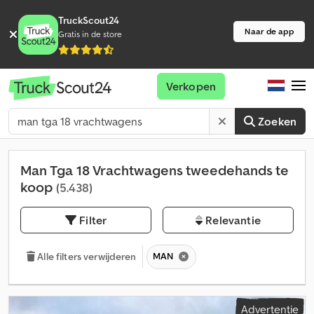
TruckScout24
Naar de app
Gratis in de store
Verkopen
Zoeken
Man Tga 18 Vrachtwagens tweedehands te
koop
(5.438)
Filter
Relevantie
MAN
Alle filters verwijderen
Advertentie