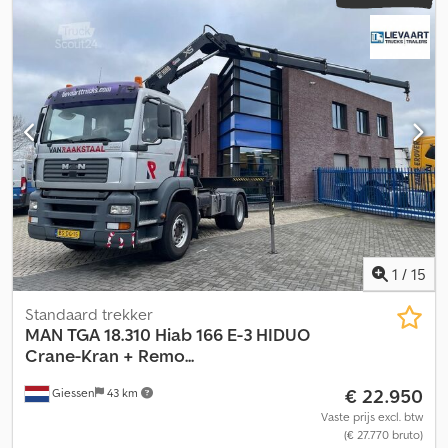
1
/
15
Standaard trekker
MAN
TGA 18.310 Hiab 166 E-3 HIDUO
Crane-Kran + Remo...
€ 22.950
Giessen
43 km
Vaste prijs excl. btw
(€ 27.770 bruto)