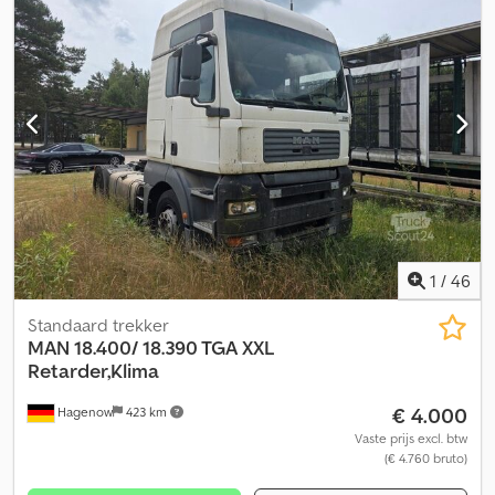
raamverstelling, koelkast, spoiler
, Vooras: bandenmaat:
385/65R22.5; vering: bladvering Achteras: bandenmaat:
315/80R22.5; dubbele banden; vering: luchtvering Aandrijving:
wielaandrijving Aantal cilinders: 6 Toelaatbaar totaalgewicht:
18.000 kg Motormerk: MAN Dksdpjzlqdnofx Alior = Extra opties en
accessoires = - Dakspoiler - Kantelhydrauliek - PTO (aansluiting
voor een krachtafnemer)
1
/
46
Standaard trekker
MAN
18.400/ 18.390 TGA XXL
Retarder,Klima
€ 4.000
Hagenow
423 km
Vaste prijs excl. btw
(€ 4.760 bruto)