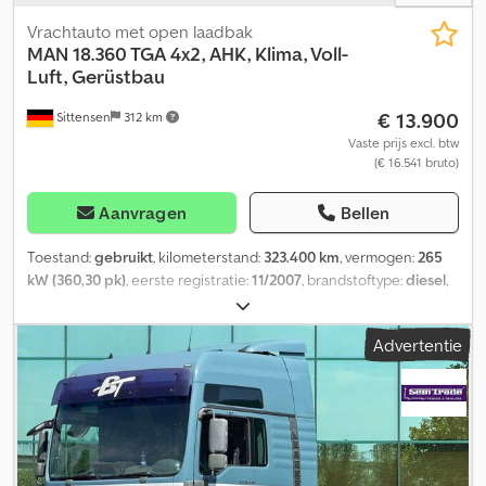
Identificatie Kenteken: BS-DG-15
Vrachtauto met open laadbak
MAN
18.360 TGA 4x2, AHK, Klima, Voll-
Luft, Gerüstbau
€ 13.900
Sittensen
312 km
Vaste prijs excl. btw
(€ 16.541 bruto)
Aanvragen
Bellen
Toestand:
gebruikt
, kilometerstand:
323.400 km
, vermogen:
265
kW (360,30 pk)
, eerste registratie:
11/2007
, brandstoftype:
diesel
,
totaalgewicht:
18.000 kg
, asconfiguratie:
2 assen
, remmen:
retarder
, kleur:
wit
, soort overbrenging:
mechanisch
,
Advertentie
emissieklasse:
Euro 4
, totale lengte:
8.700 mm
, totale breedte:
2.550 mm
, totale hoogte:
3.500 mm
, laadruimte inhoud:
9 m³
,
laadruimte lengte:
6.200 mm
, laadruimtebreedte:
2.480 mm
,
laadruimtehoogte:
600 mm
, Uitrusting:
ABS, airconditioning
,
Laadbakopbouw, aluminium borden, 1x deelbaar in mm,
zeefdrukbodem, 10 sjorogen per zijde, aanhangwagenkoppeling
met ringveer, opbergvak voor gereedschap, intarder, ABS, ASR,