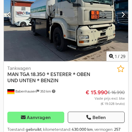
voorbehouden.
en wijzigingen voorbehouden, voorbeeldafbeeldingen --, Meer
gegevens op: !, Meer details: ! Dkjdpfozqfnrsx Alisr
1
/
29
Tankwagen
MAN
TGA 18.350 * ESTERER * OBEN
UND UNTEN * BENZIN
€ 15.990
Babenhausen
353 km
€ 16.990
Vaste prijs excl. btw
(€ 19.028 bruto)
Aanvragen
Bellen
Toestand:
gebruikt
, kilometerstand:
430.000 km
, vermogen:
257