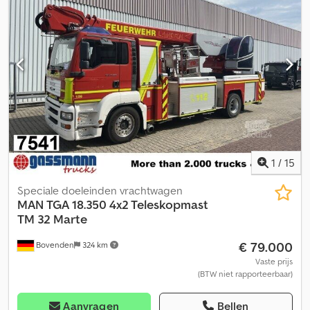
Automatische transmissie • Hill-start assist • Differentieelslot •
Heffunctie/Laaglegfunctie • Stoelverwarming • Dakluik • 2
bedden/ligplaatsen • Multifunctioneel stuurwiel • Koelkast •
Centrale vergrendeling • CD-radio Dedpfx Aljx Nc Ipjijkr • 2
brandstoftanks • Toelaatbaar totaalgewicht: 18.000 kg •
Leeggewicht: 7.950 kg • Wielbasis: 3.600 mm • Schijfremmen •
Vering voor/achter: lucht/lucht • Banden voor/achter: 355/50 R22.5
/ 295/60 R22.5 • Profiel banden: 6/6 /6/7/4/4 mm - Nieuwe APK en
keuring! - Duitse voertuig! Fouten en tussentijdse verkoop
voorbehouden! = Meer informatie = Neem contact op met
Joannis Arpantzanis of Kai Bühler voor meer informatie.
1
/
15
Speciale doeleinden vrachtwagen
MAN
TGA 18.350 4x2 Teleskopmast
TM 32 Marte
€ 79.000
Bovenden
324 km
Vaste prijs
(BTW niet rapporteerbaar)
Aanvragen
Bellen