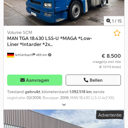
1
/
15
Volume SCM
MAN
TGA 18.430 LSS-U *MAGA *Low-
Liner *Intarder *2x...
€ 8.500
Schlierbach
489 km
vraagprijs excl. btw
(€ 10.115 bruto)
Aanvragen
Bellen
Toestand:
gebruikt
, kilometerstand:
1.092.518 km
, eerste
registratie:
02/2006
, Bouwjaar:
2006
, MAN 18.430 LLS-U 4x2 XXL
MEGA/LOW - Trekker met Intarder, 2 brandstoftanks • XXL
slaapcabine voor internationaal vervoer • Emissienorm: EURO 4 •
Advertentie
Vermogen: 316 kW / 430 pk • Cilinderinhoud: 10.518 cm³ •
Uitschakelbaar ABS • Retarder / Intarder • Spoiler • Zonneklep •
Mistlampen • Automatische airconditioning • Standkachel •