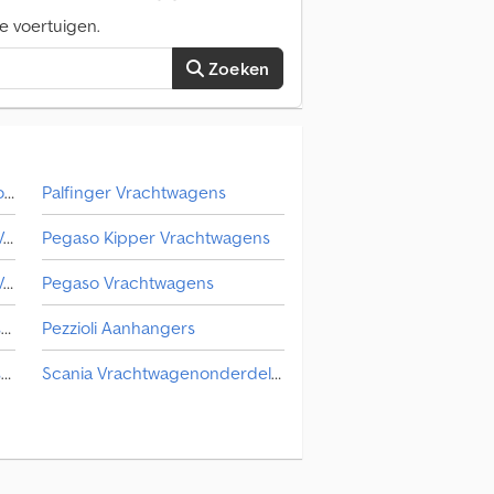
e voertuigen.
Zoeken
Onderdelen & Toebehoren Voor Bouwmachines
Palfinger Vrachtwagens
Onderdelen En Toebehoren Voor Gemeentelijke Voertuigen
Pegaso Kipper Vrachtwagens
Onderdelen En Toebehoren Voor Landbouwmachines
Pegaso Vrachtwagens
Overige Onderdelen & Accessoires Voor Bestelwagens
Pezzioli Aanhangers
Overige Onderdelen & Accessoires Voor Bussen
Scania Vrachtwagenonderdelen & Truck Accessoires
Overige Onderdelen & Toebehoren Voor Bouwmachines
Verhoogde Bestelwagens
Vrachtwagenonderdelen & Truck Accessoires