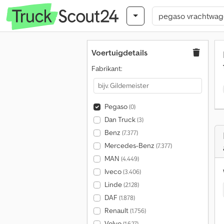
Voertuigdetails
Fabrikant:
Pegaso
(0)
Dan Truck
(3)
Benz
(7.377)
Mercedes-Benz
(7.377)
MAN
(4.449)
Iveco
(3.406)
Linde
(2.128)
DAF
(1.878)
Renault
(1.756)
Volvo
(1.627)