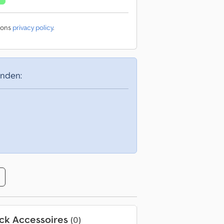
 ons
privacy policy
.
inden:
ck Accessoires
(0)