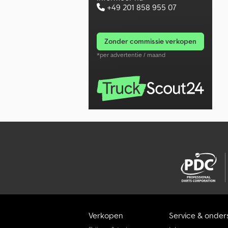
+49 201 858 955 07
zonder commissie verkopen
*per advertentie / maand
Verkopen
Service & onder