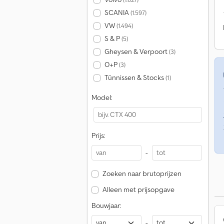
SCANIA
(1.597)
VW
(1.494)
S & P
(5)
Gheysen & Verpoort
(3)
O+P
(3)
Tünnissen & Stocks
(1)
Model:
Prijs:
-
Zoeken naar brutoprijzen
Alleen met prijsopgave
Bouwjaar:
-