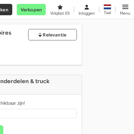
eken
Verkopen
Taal
Volglijst
(0)
Inloggen
Menu
ires
Relevantie
nderdelen & truck
ikbaar zijn!