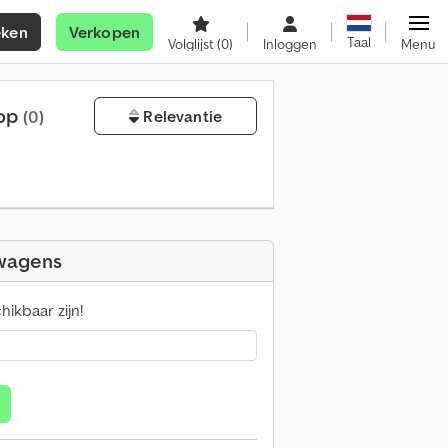
eken
Verkopen
Taal
Volglijst
(0)
Inloggen
Menu
oop
(0)
Relevantie
twagens
ikbaar zijn!