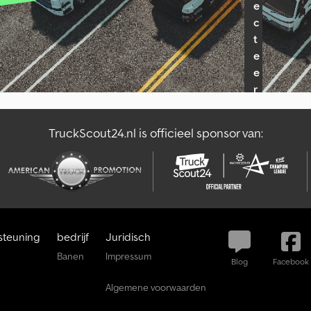
e
Krupp Vrachtwagens
Pa
c
t
e
e
r
d
e
TruckScout24.nl is officieel sponsor van:
a
l
e
r
p
a
steuning
bedrijf
Juridisch
k
k
Banen
Impressum
Blog
Facebook
e
Algemene voorwaarden
t