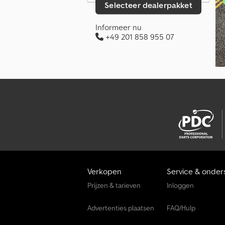
Selecteer dealerpakket
Informeer nu
+49 201 858 955 07
Verkopen
Service & onder
Prijzen & tarieven
Inloggen
Advertenties plaatsen
FAQ/Hulp