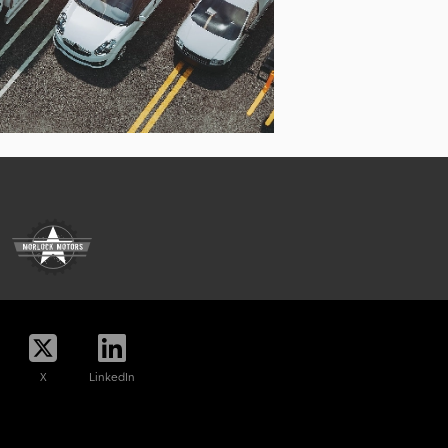
lfinger Speciale Vrachtwagens
X
LinkedIn