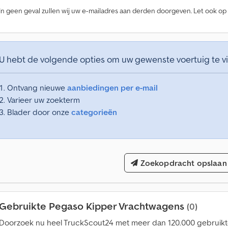
In geen geval zullen wij uw e-mailadres aan derden doorgeven. Let ook op
M
e
e
U hebt de volgende opties om uw gewenste voertuig te v
r
d
a
Ontvang nieuwe
aanbiedingen per e-mail
n
Varieer uw zoekterm
1
Blader door onze
categorieën
4
0
.
0
0
Zoekopdracht opslaan
0
k
o
o
Gebruikte Pegaso Kipper Vrachtwagens
(0)
p
a
Doorzoek nu heel TruckScout24 met meer dan 120.000 gebruikt