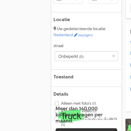
Locatie
Uw gedetecteerde locatie:
Nederland
(wijzigen)
straal:
Onbeperkt
(0)
Toestand
Details
Alleen met foto's
(0)
Meer dan 140.000
Alleen met video
(0)
koopaanvragen per
Alleen gecertificeerde dealers
maand.
(0)