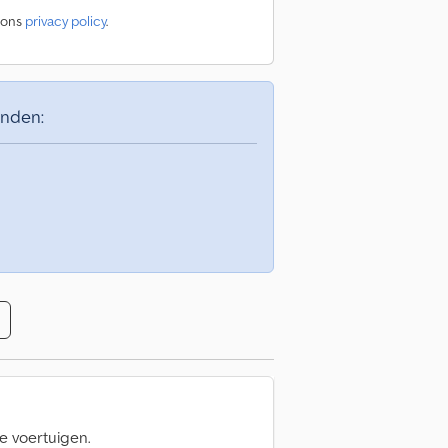
 ons
privacy policy
.
inden:
e voertuigen.