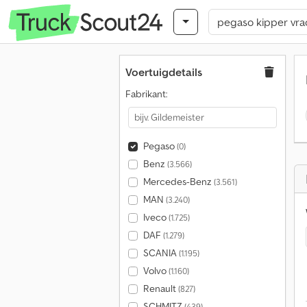
Voertuigdetails
Fabrikant:
Pegaso
(0)
Benz
(3.566)
Mercedes-Benz
(3.561)
MAN
(3.240)
Iveco
(1.725)
DAF
(1.279)
SCANIA
(1.195)
Volvo
(1.160)
Renault
(827)
SCHMITZ
(439)