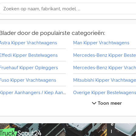
a
n
v
r
a
Blader door de populairste categorieën:
g
e
Astra Kipper Vrachtwagens
Man Kipper Vrachtwagens
n
p
Effedi Kipper Bestelwagens
e
r
Fruehauf Kipper Opleggers
m
a
Fuso Kipper Vrachtwagens
a
n
Kipper Aanhangers / Kiep Aanhangwagens
Overige Kipper Bestelwagen
d
Toon meer
Kipper Bestelwagens
Overige Kipper Vrachtwagen
.
S
Kipper Opleggers
Palfi
e
Kipper Vrachtwagens
Palfinger Pk Vrachtwagens
l