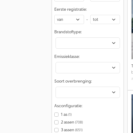
Eerste registratie:
-
Brandstoftype:
Emissieklasse:
Soort overbrenging:
Asconfiguratie:
1 as
(1)
2 assen
(708)
k
3 assen
(651)