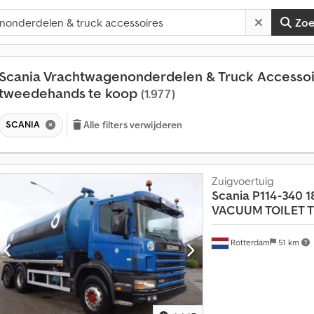
Zo
Scania Vrachtwagenonderdelen & Truck Accessoi
tweedehands te koop
(1.977)
SCANIA
Alle filters verwijderen
V
Zuigvoertuig
e
Scania
P114-340 
r
k
VACUUM TOILET T
o
o
Rotterdam
51 km
p
a
a
n
m
e