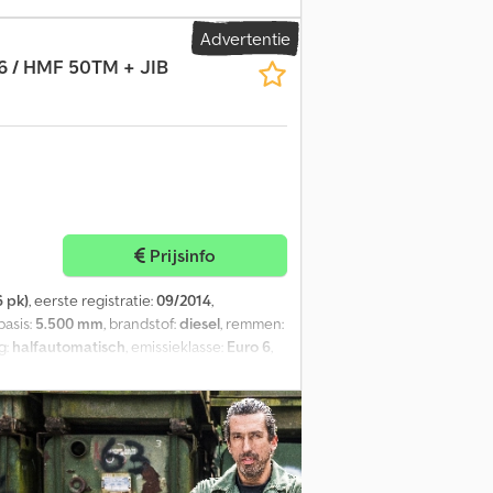
matie = Technische informatie Aantal
Advertentie
7500 kg Max. aslast achter: 11500 kg
6 / HMF 50TM + JIB
 Max. trekgewicht: 50.000 kg Interieur
Prijsinfo
 pk)
, eerste registratie:
09/2014
,
basis:
5.500 mm
, brandstof:
diesel
, remmen:
g:
halfautomatisch
, emissieklasse:
Euro 6
,
druimte lengte:
7.160 mm
,
, Uitrusting:
ABS, AdBlue,
ale vergrendeling, cruise control,
erwarming, tractieregeling
, = Verdere
ergrendeling - Verwarming - Automatische
 - Radio - Achteruitrijcamera - Schijfremmen