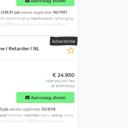
Aanvraag sturen
(339,91 pk)
, eerste registratie:
06/1997
,
oort overbrenging:
mechanisch
, ophanging:
te:
3.750 mm
, laadruimte inhoud:
16 m³
,
entieelslot, elektrische raamverstelling
, =
 - Luchtgeveerde stoelen - Luchthoorn
Advertentie
chapskist = Verdere informatie = Vooras:
ne / Retarder / NL
g: bladvering Achteras 1: Dubbel lucht;
iten: 50%; Bandenprofiel rechts binnen:
Liftas; Meesturend; Bandenprofiel links:
6 GVW: 26.000 kg Technische staat: goed
 informatie.
€ 24.950
Vaste prijs excl. btw
(€ 30.190 bruto)
Aanvraag sturen
3 pk)
, eerste registratie:
02/2018
,
esel
, remmen:
retarder
, kleur:
overig
, soort
 totale breedte:
2.550 mm
, toegestane
rusting:
airconditioning, koelkast, retarder
,