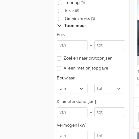
Touring
(9)
Irizar
(8)
a
Omniexpress
(3)
Toon meer
S
Prijs:
1
k
-
Zoeken naar brutoprijzen
Alleen met prijsopgave
Bouwjaar:
-
Kilometerstand [km]:
a
-
Palfinger Terreinheftrucks
Palfinger Reachtrucks
c
Vermogen [kW]:
-