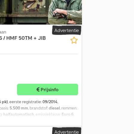
ereedschapskist = Opmerkingen = Scania
,30 m - 4.780 kg 10,30 m - 3.700 kg 12,30 m -
0 kg 21,20 m - 990 kg 22,80 m - 900 kg 24,60
re informatie = Technische informatie
ng Vooras 1: Bandenmaat: 385/55R22.5;
Advertentie
aan
: Bandenmaat: 385/55R22.5; Stuurbare as;
6 / HMF 50TM + JIB
at: 315/60R22.5; Dubbele banden;
rofiel rechts binnen: 20%; Bandenprofiel
denprofiel links: 75%; Bandenprofiel
VW: 37.000 kg Functioneel Kraan: HMF
2*6 / HMF 50TM + JIB / NL =
s Versteijnen (NL-DE-GB) / Wouter
om correcte informatie te verstrekken.
ntleend.
Prijsinfo
 pk)
, eerste registratie:
09/2014
,
basis:
5.500 mm
, brandstof:
diesel
, remmen:
g:
halfautomatisch
, emissieklasse:
Euro 6
,
druimte lengte:
7.160 mm
,
, Uitrusting:
ABS, AdBlue,
Advertentie
ale vergrendeling, cruise control,