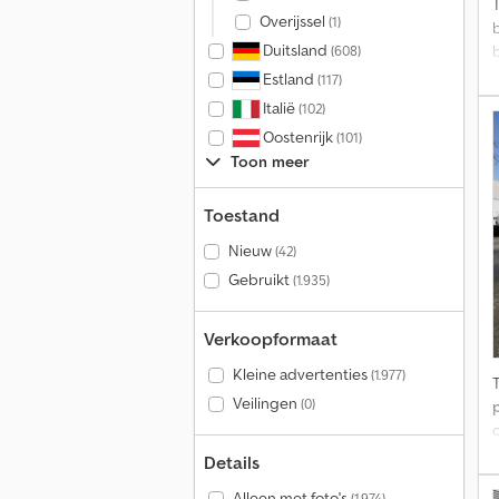
Overijssel
(1)
Duitsland
(608)
Estland
(117)
t
Italië
(102)
Oostenrijk
(101)
Toon meer
s
Toestand
Nieuw
(42)
Gebruikt
(1.935)
Verkoopformaat
Kleine advertenties
(1.977)
l
Veilingen
(0)
Details
Alleen met foto's
(1.974)