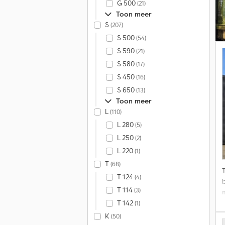
G 500
(21)
Toon meer
R
S
(207)
3
S 500
(54)
S 590
(21)
S 580
(17)
S 450
(16)
S 650
(13)
Toon meer
L
(110)
L 280
(5)
L 250
(2)
L 220
(1)
T
(68)
T 124
(4)
T 114
(3)
T 142
(1)
K
(50)