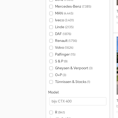
Mercedes-Benz
(7.385)
MAN
(4.445)
Iveco
(3.401)
Linde
(2.135)
DAF
(1.876)
Renault
(1.756)
Volvo
(1.624)
Palfinger
(15)
S & P
(9)
Gheysen & Verpoort
(3)
O+P
(3)
Tünnissen & Stocks
(1)
Model:
R
(941)
a