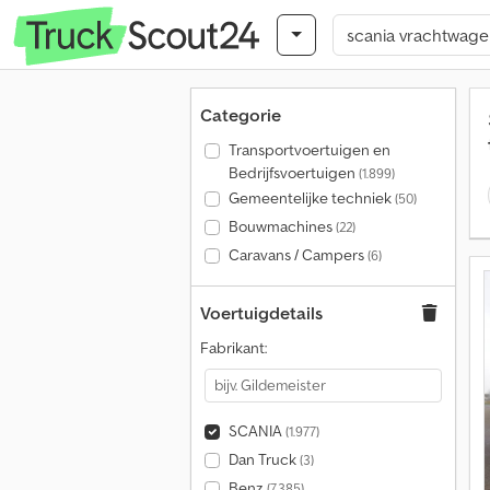
Categorie
Transportvoertuigen en
Bedrijfsvoertuigen
(1.899)
Gemeentelijke techniek
(50)
Bouwmachines
(22)
Caravans / Campers
(6)
Voertuigdetails
Fabrikant:
SCANIA
(1.977)
Dan Truck
(3)
Benz
(7.385)