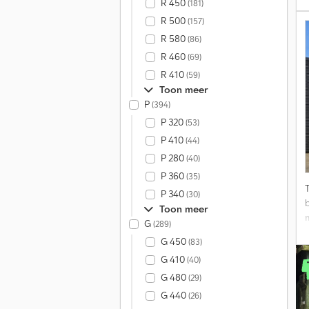
R 450
(181)
R 500
(157)
c
R 580
(86)
A
R 460
(69)
R 410
(59)
Toon meer
P
(394)
P 320
(53)
P 410
(44)
P 280
(40)
P 360
(35)
P 340
(30)
Toon meer
G
(289)
G 450
(83)
G 410
(40)
G 480
(29)
G 440
(26)
a