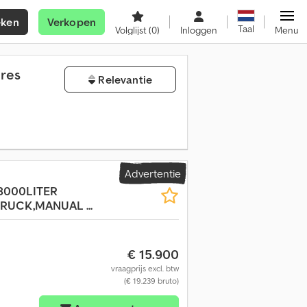
eken
Verkopen
Taal
Volglijst
(0)
Inloggen
Menu
res
Relevantie
Advertentie
18000LITER
RUCK,MANUAL ...
€ 15.900
vraagprijs excl. btw
(€ 19.239 bruto)