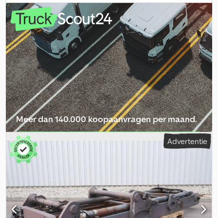
een lastzwaartepunt van 500 mm, mast: dubbele extra hydrauliek,
totale hoogte: 3464 mm, hefhoogte: 5450 mm, vrije hefhoogte: 150
mm, breedte vorkenbord: 1150 mm, ophanging: FEM3, mast
geschikt voor modelreeks: 393, gebruikte standaard hefmast
inclusief DZH-slangen, inclusief hefkettingen, inclusief ASW links
en rechts aan de mast, bevestiging FEM3, lastzwaartepunt: 500.
Crodpfxszk Rzqo Aagof
Meer dan 140.000 koopaanvragen per maand.
Selecteer dealerpakket
Advertentie