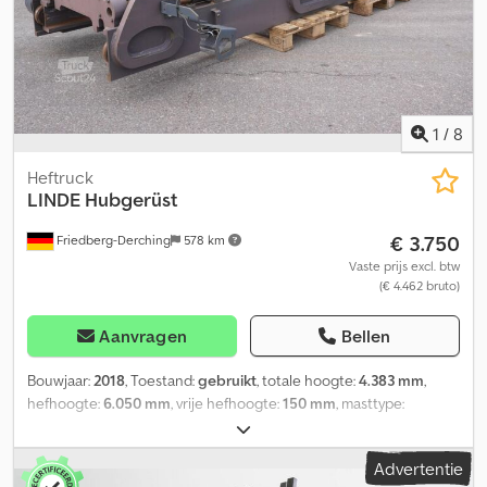
1
/
8
Heftruck
LINDE
Hubgerüst
€ 3.750
Friedberg-Derching
578 km
Vaste prijs excl. btw
(€ 4.462 bruto)
Aanvragen
Bellen
Bouwjaar:
2018
, Toestand:
gebruikt
, totale hoogte:
4.383 mm
,
hefhoogte:
6.050 mm
, vrije hefhoogte:
150 mm
, masttype:
Simplex
, Mastuitvoering: standaard, draagvermogen 8000 kg bij
een lastzwaartepunt van 900 mm, mast: dubbele extra hydrauliek,
Advertentie
bouwhoogte: 4383 mm, hefhoogte: 6050 mm, vrije hefhoogte: 150