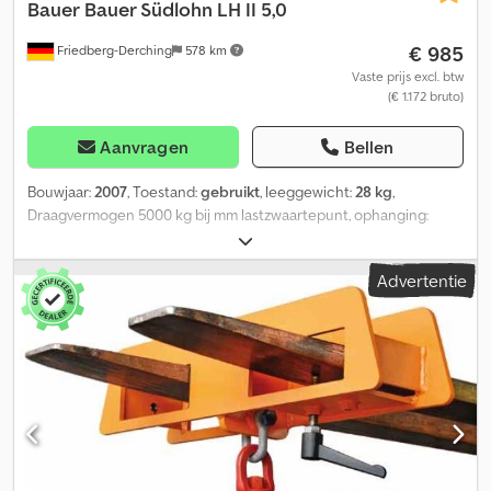
Bauer
Bauer Südlohn LH II 5,0
€ 985
Friedberg-Derching
578 km
Vaste prijs excl. btw
(€ 1.172 bruto)
Aanvragen
Bellen
Bouwjaar:
2007
, Toestand:
gebruikt
, leeggewicht:
28 kg
,
Draagvermogen 5000 kg bij mm lastzwaartepunt, ophanging:
overige, gebruikte Bauer Südlohn LH II 5,0 lasthaak die op de
vorken kan worden geschoven met een dwarsdoorsnede van
Advertentie
160x60 mm. Cedpfx Ajw Uyaroagerf