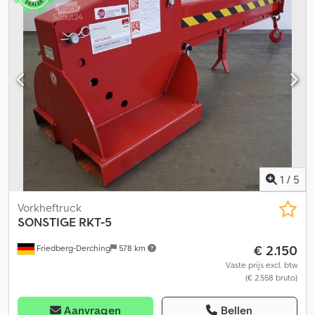
nieuwe duplex hefmast met hefhoogte 3845 mm geschikt voor
LINDE BR 391, met dubbele hulphydrauliek, vorkenbord met
geïntegreerde sideshift 980 mm, zonder vorken, lastzwaartepunt:
500 Csdow Uyk Djpfx Aagerf
1
/
5
Vorkheftruck
SONSTIGE
RKT-5
€ 2.150
Friedberg-Derching
578 km
Vaste prijs excl. btw
(€ 2.558 bruto)
Aanvragen
Bellen