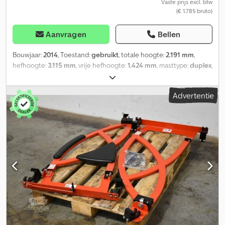
Vaste prijs excl. btw
(€ 1.785 bruto)
Aanvragen
Bellen
Bouwjaar:
2014
, Toestand:
gebruikt
, totale hoogte:
2.191 mm
,
hefhoogte:
3.115 mm
, vrije hefhoogte:
1.424 mm
, masttype:
duplex
,
Type vorkenmast: duplex, draagvermogen 3500 kg bij een
lastzwaartepunt van 500 mm, mast: zonder extra hydrauliek, totale
Advertentie
hoogte: 2191 mm, hefhoogte: 3115 mm, vrije hefhoogte: 1424 mm,
gebruikte Linde duplex vorkenmast, geschikt voor de serie 393,
ZONDER vorkenbord, ZONDER extra hydrauliekslang,
lastzwaartepunt: 500. Crsdpozqg S Ssfx Aagef