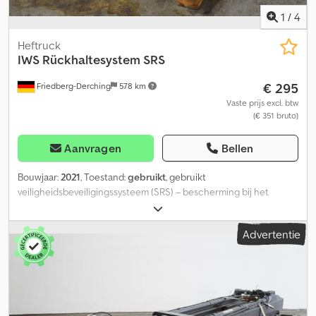
1
/
4
Heftruck
IWS
Rückhaltesystem SRS
€ 295
Friedberg-Derching
578 km
Vaste prijs excl. btw
(€ 351 bruto)
Aanvragen
Bellen
Bouwjaar:
2021
, Toestand:
gebruikt
, gebruikt
veiligheidsbeveiligingssysteem (SRS) – bescherming bij het
gebruik van vorkheftrucks, geschikt voor modelreeks 386,
bescherming voor vorkheftruckchauffeurs: de veiligheidsbeugel
Advertentie
voorkomt letsel tijdens het kantelen van de vorkheftruck. Snelle
montage: de klemmen zorgen voor een veilige en eenvoudige
montage van de beugel – zonder veel moeite, universeel
toepasbaar: beschikbaar voor alle gangbare modelreeksen, ook
van andere fabrikanten dan Linde Material Handling.
Credpfezfbklex Aagof