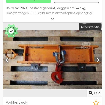
Bouwjaar:
2023
, Toestand:
gebruikt
, leeggewicht:
247 kg
,
Draagvermogen 5.000 kg bij mm lastzwaartepunt, ophanging:
overige, zo goed als nieuwe RKT-5 kraanarm opsteekbaar op
vorken, draagvermogen 1.000 - 5.000 kg, Codsw Uyh Nopfx Aagorf
Advertentie
1
/
2
Vorkheftruck