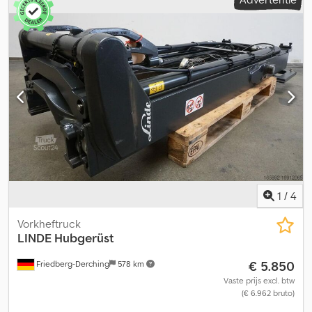
mm, hefhoogte: 3300 mm, vrije hefhoogte: 1557 mm,
vorkendragerbreedte: 1150 mm, mast voor serie: 387 E20-25,
nagenoeg nieuwe duplex mast met vorkendrager van 1150 mm
breed, zonder extra hydrauliek en zonder vorken, zwaartepunt
van de lading: 500 mm. Credpfjw Uzr Nox Aagef
1
/
4
Vorkheftruck
LINDE
Hubgerüst
€ 5.850
Friedberg-Derching
578 km
Vaste prijs excl. btw
(€ 6.962 bruto)