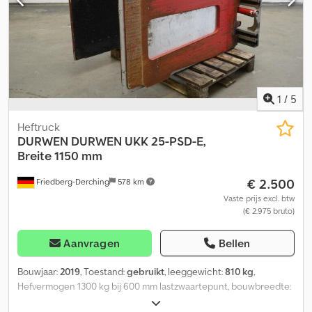
1
/
5
Heftruck
DURWEN
DURWEN UKK 25-PSD-E,
Breite 1150 mm
€ 2.500
Friedberg-Derching
578 km
Vaste prijs excl. btw
(€ 2.975 bruto)
Aanvragen
Bellen
Bouwjaar:
2019
, Toestand:
gebruikt
, leeggewicht:
810 kg
,
Hefvermogen 1300 kg bij 600 mm lastzwaartepunt, bouwbreedte:
1150 mm, openingsbereik: 440 - 1820 mm, ophanging: FEM2A,