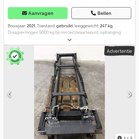
Aanvragen
Bellen
Bouwjaar:
2021
, Toestand:
gebruikt
, leeggewicht:
247 kg
,
Draagvermogen 5000 kg bij mm lastzwaartepunt, ophanging:
overig, als nieuw kraanarm, opsteekbaar op vorkheftrucklepels,
draagvermogen 1000 - 5000 kg, geschikt voor lepels tot max.
Advertentie
180x90 mm, verstelbaar. Crodezhx N Dopfx Aagjf
1
/
3