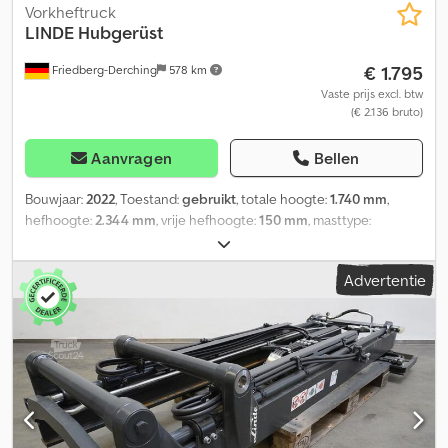
Vorkheftruck
LINDE
Hubgerüst
€ 1.795
Friedberg-Derching
578 km
Vaste prijs excl. btw
(€ 2.136 bruto)
Aanvragen
Bellen
Bouwjaar:
2022
, Toestand:
gebruikt
, totale hoogte:
1.740 mm
,
hefhoogte:
2.344 mm
, vrije hefhoogte:
150 mm
, masttype:
Simplex
, Mastuitvoering: Standaard, draagvermogen 1400 kg bij
mm lastzwaartepunt, bouwhoogte: 1740 mm, hefhoogte: 2344 mm,
Advertentie
vrije hef: 150 mm, vorkdragerbreedte: 560 mm, vorklengte: 1150
mm, mast voor serie: 1173, nieuwe standaard hefmast met
vorkdrager, mastbescherming poly, geschikt voor L 14 / BR 1173,
vorklengte: 1150. Cjdpow Uyuvjfx Aagsrf