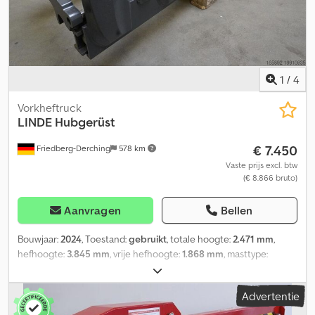
1
/
4
Vorkheftruck
LINDE
Hubgerüst
€ 7.450
Friedberg-Derching
578 km
Vaste prijs excl. btw
(€ 8.866 bruto)
Aanvragen
Bellen
Bouwjaar:
2024
, Toestand:
gebruikt
, totale hoogte:
2.471 mm
,
hefhoogte:
3.845 mm
, vrije hefhoogte:
1.868 mm
, masttype:
duplex
, Mastuitvoering: Duplex, hefvermogen 1800 kg bij 500 mm
lastzwaartepunt, mast: dubbele hulphydrauliek, bouwhoogte: 2471
Advertentie
mm, hefhoogte: 3845 mm, vrije hefhoogte: 1868 mm,
vorkenbordbreedte: 980 mm, mast voor serie: 391 EVO, nagenoeg