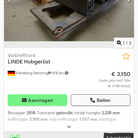
1
/
3
Vorkheftruck
LINDE
Hubgerüst
€ 3.150
Friedberg-Derching
578 km
Vaste prijs excl. btw
(€ 3.748 bruto)
Aanvragen
Bellen
Bouwjaar:
2018
, Toestand:
gebruikt
, totale hoogte:
2.228 mm
,
hefhoogte:
3.300 mm
, vrije hefhoogte:
1.557 mm
, masttype:
duplex
, Mastuitvoering: Duplex, hefvermogen 2500 kg bij 500 mm
lastzwaartepunt, mast: zonder extra hydrauliek, bouwhoogte: 2228
Advertentie