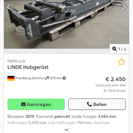
1
/
4
Heftruck
LINDE
Hubgerüst
€ 2.450
Friedberg-Derching
578 km
Vaste prijs excl. btw
(€ 2.916 bruto)
Aanvragen
Bellen
Bouwjaar:
2019
, Toestand:
gebruikt
, totale hoogte:
3.464 mm
,
hefhoogte:
5.450 mm
, vrije hefhoogte:
150 mm
, masttype:
Simplex
, Type hefmast: standaard, draagvermogen 3000 kg bij