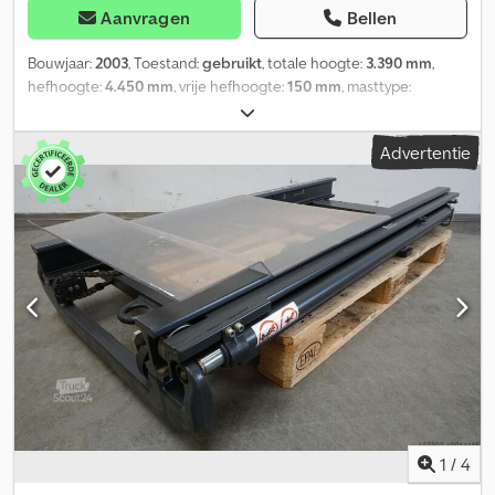
Aanvragen
Bellen
Bouwjaar:
2003
, Toestand:
gebruikt
, totale hoogte:
3.390 mm
,
hefhoogte:
4.450 mm
, vrije hefhoogte:
150 mm
, masttype:
Simplex
, Mastuitvoering: standaard, Mast: dubbele extra
hydrauliek, bouwhoogte: 3390 mm, hefhoogte: 4450 mm, vrije
Advertentie
hefhoogte: 150 mm, gebruikte standaard hefmast geschikt voor
Linde serie 320, zonder vorkenbord, inclusief dubbele extra
hydrauliekslangen, lastzwaartepunt: 600 mm Crodpfxjw Uzcno
Aagjf
1
/
4