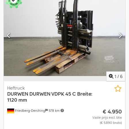
mm, breedte vorkendrager: 3000 mm, dwarsdoorsnede vork: 180 x
70 mm, lengte vork: 1500 mm, breedte: 3000 mm,
openingsbreedte: 260 - 2660 mm, ophanging: FEM4, mast voor
bouwereeks: 396, gebruikte standaard hefmast incl. DZH-slangen,
incl. hefkettingen, incl. ASW links en rechts op de mast, incl.
gebruikte geïntegreerde vorkversteller met ventielblok-
zijwaartse verschuiving, vorklengte 1.500 mm, dwarsdoorsnede
vork: 180 x 70 mm, openingsbreedte: 260 - 2660 mm,
vorkendragerbreedte: 3000, vorklengte: 1500, lastzwaartepunt:
900. Credpfxjzk Ry Hj Aagof
1
/
6
Heftruck
DURWEN
DURWEN VDPK 45 C Breite:
1120 mm
€ 4.950
Friedberg-Derching
578 km
Vaste prijs excl. btw
(€ 5.890 bruto)