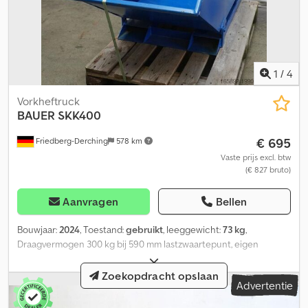
1
/
4
Vorkheftruck
BAUER
SKK400
€ 695
Friedberg-Derching
578 km
Vaste prijs excl. btw
(€ 827 bruto)
Aanvragen
Bellen
Bouwjaar:
2024
, Toestand:
gebruikt
, leeggewicht:
73 kg
,
Draagvermogen 300 kg bij 590 mm lastzwaartepunt, eigen
zwaartepunt: 500 mm, als nieuwe BAUER SKK400 kantelbak,
geschikt voor opname met vorkheftruck, inhoud 400 l,
Zoekopdracht opslaan
Advertentie
vorkinsteek AK-AK 625 mm, vorkopname 170x55 mm, aftapkraan.
Codpfx Ajw Uvc Njagorf