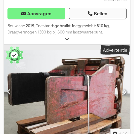
Aanvragen
Bellen
Bouwjaar:
2019
, Toestand:
gebruikt
, leeggewicht:
810 kg
,
Draagvermogen 1300 kg bij 600 mm lastzwaartepunt,
bouwbreedte: 1150 mm, openingsbereik: 440 - 1820 mm,
ophanging: FEM2, voorbouwmaat: 130 mm, eigen zwaartepunt: 460
Advertentie
mm, kartonklem met ventielblok-zijverschuiving, 3-traps
drukinstelling, contactplaten 1200 x 1270 mm, breedte 1150 mm,
klembereik 440 - 1820 mm, klem uitgerust met sensoren en
drukmanometer, incl. kabelhaspel voor sensoren,
vorkdragerbreedte: 1150, lastzwaartepunt: 600, eigen
zwaartepunt: 460. Crsdpfx Aszkmxroagjf