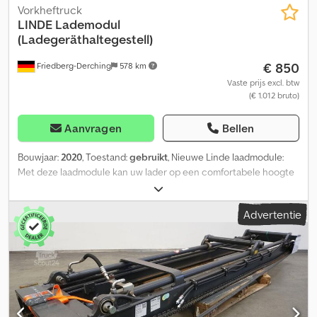
Vorkheftruck
LINDE
Lademodul
(Ladegeräthaltegestell)
€ 850
Friedberg-Derching
578 km
Vaste prijs excl. btw
(€ 1.012 bruto)
Aanvragen
Bellen
Bouwjaar:
2020
, Toestand:
gebruikt
, Nieuwe Linde laadmodule:
Met deze laadmodule kan uw lader op een comfortabele hoogte
worden gemonteerd. Voor een stabiele stand kan de houder aan
de vloer worden bevestigd. Afmetingen (L / B / H): 600 / 800 / 1500
Advertentie
mm. Kleur: RAL 7016 antraciet. Gewicht: ca. 40 kg. Crjdpfxew
Uzmge Aagsf