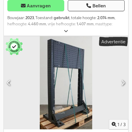
Aanvragen
Bellen
Bouwjaar:
2023
, Toestand:
gebruikt
, totale hoogte:
2.074 mm
,
hefhoogte:
4.460 mm
, vrije hefhoogte:
1.407 mm
, masttype:
triplex
, Mastuitvoering: Triplex, hefvermogen 1400 kg bij 600 mm
lastzwaartepunt, mast: enkele extra hydrauliek, bouwhoogte: 2074
Advertentie
mm, hefhoogte: 4460 mm, vrije heffing: 1407 mm,
vorkdragerbreedte: 720 mm, mast voor serie: 1120 B/G-versie,
nieuwe triplex hefmast voor serie 1120 bijv. R 12/14 B incl. extra
hydrauliek, met geïntegreerde sideshift, zonder vorken,
lastzwaartepunt: 600. Crodpfxjw Uzpbs Aagof
1
/
3