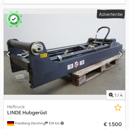
Advertentie
1
/
4
Heftruck
LINDE
Hubgerüst
€ 1.500
Friedberg-Derching
578 km