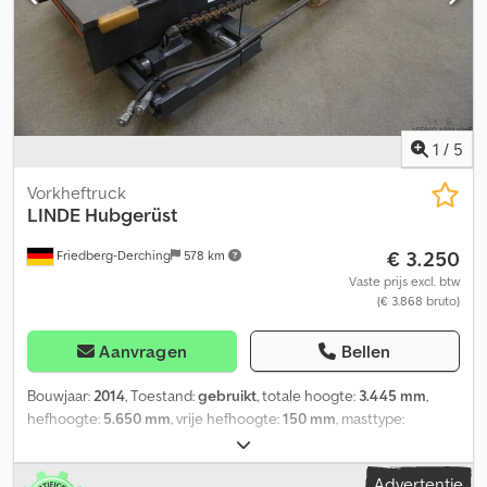
1
/
5
Vorkheftruck
LINDE
Hubgerüst
€ 3.250
Friedberg-Derching
578 km
Vaste prijs excl. btw
(€ 3.868 bruto)
Aanvragen
Bellen
Bouwjaar:
2014
, Toestand:
gebruikt
, totale hoogte:
3.445 mm
,
hefhoogte:
5.650 mm
, vrije hefhoogte:
150 mm
, masttype:
Simplex
, Mastuitvoering: standaard, Mast: dubbele extra
hydrauliek, Bouwhoogte: 3445 mm, Heffhoogte: 5650 mm, Vrije
Advertentie
heffing: 150 mm, Vorkenbordbreedte: 980 mm, Ophanging: FEM2,