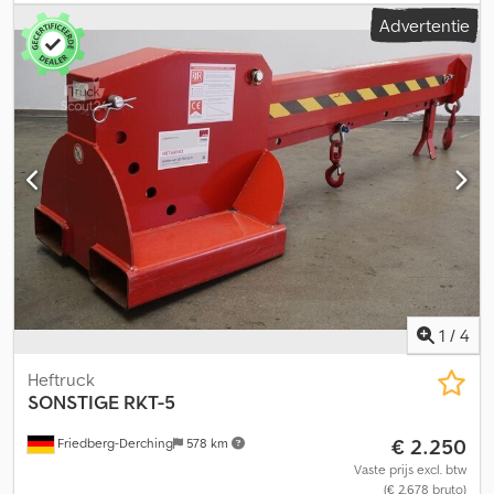
voorbouwmaat: 130 mm, eigen zwaartepunt: 460 mm, kartonklem
Advertentie
met ventielblok-zijschuif, 3-traps drukinstelling, contactplaten
1200 x 1270 mm, breedte: 1150 mm, openingsbereik klem: 440 -
1820 mm, klem uitgerust met sensoren en drukmanometer, incl.
kabelhaspel voor sensor, vorkenbordbreedte: 1150,
lastzwaartepunt: 600, eigen zwaartepunt: 460. Crsdezivyijpfx Aagjf
1
/
4
Heftruck
SONSTIGE
RKT-5
€ 2.250
Friedberg-Derching
578 km
Vaste prijs excl. btw
(€ 2.678 bruto)