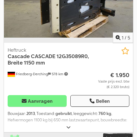
1
/
5
Heftruck
Cascade
CASCADE 12G35089R0,
Breite 1150 mm
€ 1.950
Friedberg-Derching
578 km
Vaste prijs excl. btw
(€ 2.320 bruto)
Aanvragen
Bellen
Bouwjaar:
2013
, Toestand:
gebruikt
, leeggewicht:
760 kg
,
Hefvermogen 1100 kg bij 650 mm lastzwaartepunt, bouwbreedte:
1150 mm, openingsbereik: 350 - 1670 mm, ophanging: FEM2,
voorbouwmaat: 145 mm, eigen zwaartepunt: 410 mm, Cascade