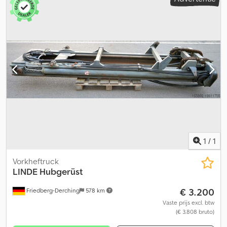
Mast geschikt voor serie: 386 / 391, gebruikte standaard mast met
geïntegreerde sideshift, dubbele extra hydrauliek mastzijde,
zonder vorken, lastzwaartepunt: 500 Cedpfew Uzinex Aagorf
1
/
1
Vorkheftruck
LINDE
Hubgerüst
€ 3.200
Friedberg-Derching
578 km
Vaste prijs excl. btw
(€ 3.808 bruto)