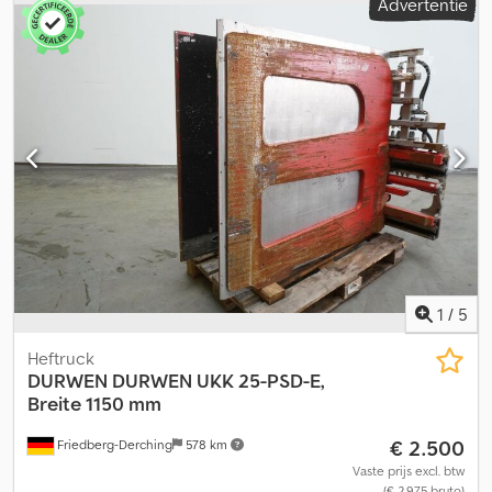
Advertentie
kartonklem met ventielblok-zijdelingse verschuiving, breedte 1150
mm, openingsbereik klem 350 - 1650 mm, contactplaten gecoat
1280 x 1200 mm, kabelhaspel voor sensoren en drukinstelling,
rode controlelamp, vorkdragerbreedte: 1150 mm, lastzwaartepunt:
650 mm, eigen zwaartepunt: 410 mm. Crjdpszkmxxsfx Aagjf
1
/
5
Heftruck
DURWEN
DURWEN UKK 25-PSD-E,
Breite 1150 mm
€ 2.500
Friedberg-Derching
578 km
Vaste prijs excl. btw
(€ 2.975 bruto)