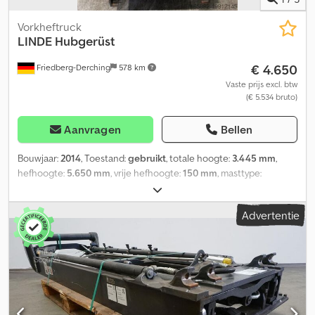
Vorkheftruck
LINDE
Hubgerüst
€ 4.650
Friedberg-Derching
578 km
Vaste prijs excl. btw
(€ 5.534 bruto)
Aanvragen
Bellen
Bouwjaar:
2014
, Toestand:
gebruikt
, totale hoogte:
3.445 mm
,
hefhoogte:
5.650 mm
, vrije hefhoogte:
150 mm
, masttype:
Simplex
, Mastuitvoering: standaard, mast: dubbele extra
hydrauliek, bouwhoogte: 3445 mm, hefhoogte: 5650 mm, vrije
Advertentie
heffing: 150 mm, vorkdragerbreedte: 980 mm, ophanging: FEM2, zo
goed als nieuwe standaard hefmast geschikt voor serie 386,
inclusief vorkdrager, dubbele extra hydrauliek mastzijde zonder
vorktanden, lastzwaartepunt: 500 mm Csdpfxew Uzrvs Aagsrf