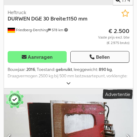
1
/
4
Heftruck
DURWEN
DGE 30 Breite:1150 mm
€ 2.500
Friedberg-Derching
578 km
Vaste prijs excl. btw
(€ 2.975 bruto)
Aanvragen
Bellen
Bouwjaar:
2016
, Toestand:
gebruikt
, leeggewicht:
890 kg
,
Draagvermogen 2500 kg bij 500 mm lastzwaartepunt, vorklengte:
1050 mm, bouwbreedte: 1150 mm, openingsbereik: 480 - 1740 mm,
ophanging: FEM3A, voorbouwmaat: 257 mm, eigen zwaartepunt:
Advertentie
315 mm, gebruikte DURWEN DGE 30 gaasboxkieper, draairichting
360° eindeloos, bouwbreedte 1050 mm, openingsmaat
binnenzijde - binnenzijde 480-1740 mm, inclusief slangen,
vorkbreedte: 1150 mm, vorklengte: 1050 mm, lastzwaartepunt: 500
mm, eigen zwaartepunt: 315 mm. Crjdpfxozivy Nj Aagef