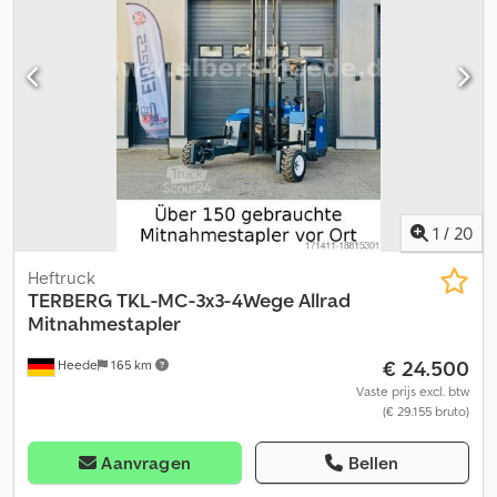
keuring, op verzoek nieuw Momenteel zijn er meer dan 150
gebruikte meeneemheftrucks direct beschikbaar op locatie. Wij
stellen graag individueel de juiste heftruck samen afgestemd op
uw wensen. Typfouten, tussentijdse verkoop en vergissingen
voorbehouden. Financiering mogelijk. Levering door heel Europa
mogelijk. Interessant bijv. voor timmermannen, meubelmakers,
transportbedrijven en expediteurs. Prijs incl. 19% btw; voor export
zonder btw mogelijk. Bekijk ook onze andere aanbiedingen. Bij
vragen kunt u ons gerust bellen. Homepage: Email:
1
/
20
Heftruck
TERBERG
TKL-MC-3x3-4Wege Allrad
Mitnahmestapler
€ 24.500
Heede
165 km
Vaste prijs excl. btw
(€ 29.155 bruto)
Aanvragen
Bellen