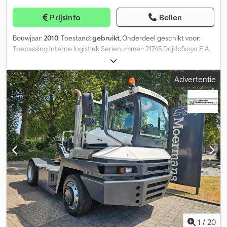
Prijsinfo
Bellen
Bouwjaar:
2010
, Toestand:
gebruikt
, Onderdeel geschikt voor:
Toepassing Interne logistiek Serienummer: 21745 Dcjdpfxoyu E A
Ee Afzek Neem contact op met J.A.J. Jansen voor meer
informatie.
Advertentie
1
/
20