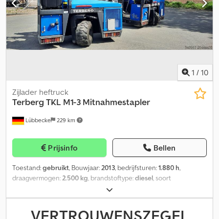
1
/
10
Zijlader heftruck
Terberg
TKL M1-3 Mitnahmestapler
Lübbecke
229 km
Prijsinfo
Bellen
Toestand:
gebruikt
, Bouwjaar:
2013
, bedrijfsturen:
1.880 h
,
draagvermogen:
2.500 kg
, brandstoftype:
diesel
, soort
overbrenging:
automatisch
, = Aanvullende opties en accessoires
= - EBS Dcjdpfsxt Skxex Afzjk - Stuurbekrachtiging = Meer
informatie = Verkoopprijs: € 4.599, US$ 5.357
VERTROUWENSZEGEL