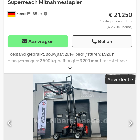
Superreach Mitnahmestapler
€ 21.250
Heede
165 km
Vaste prijs excl. btw
(€ 25.288 bruto)
Aanvragen
Bellen
Toestand:
gebruikt
, Bouwjaar:
2014
, bedrijfsturen:
1.920 h
,
draagvermogen:
2.500 kg
, hefhoogte:
3.200 mm
, brandstoftype:
diesel
, soort overbrenging:
automatisch
, Uitrusting:
hoofdbeschermer
, Voertuigbeschrijving: Intern nummer: 812
Advertentie
Dcsdpfevkacbjx Afzek Model: TKL-MC-3x3-4Wege Superreach -
Bouwjaar 2014 - 2,5 ton hefvermogen - 3,2 m hefhoogte -
Vierwielaandrijving - Hydraulische steunpoten - Hydraulische
zijdelingse verstelling - Superreach - Schaar + hydraulisch
uitschuifbare vorken FEM3 RE4-45 1200-900 - LED-verlichting -
Banden, achter lucht 27x10-12, voor 23x8,5-12 - 3-cilinder Yanmar
motor type (3TNV88-BDTE) - Keuring (UVV), indien gewenst nieuw
Momenteel meer dan 150 gebruikte meeneemheftrucks ter
plaatse beschikbaar. Wij stellen graag individueel de juiste
heftruck samen op basis van uw wensen. Typefouten, tussentijdse