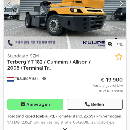
und Zwischenverkauf Vorbehalten
1
/
15
Standaard-SZM
Terberg
YT 182 / Cummins / Allison /
2008 / Terminal Tr...
€ 19.900
TILBURG
62 km
Vaste prijs excl. btw
(€ 24.079 bruto)
Aanvragen
Bellen
Toestand:
goed (gebruikt)
, kilometerstand:
25.597 km
, vermogen:
173 kW (235,21 pk)
, eerste registratie:
06/2008
, brandstoftype:
diesel
, bandenmaten:
280 / 75 / R22.5
, asconfiguratie:
4x2
,