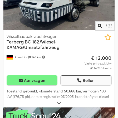
1
/
23
Wissellaadbak vrachtwagen
Terberg
BC 182/Wiesel-
KAMAG/Umsetzfahrzeug
€ 12.000
Düsseldorf
147 km
Vaste prijs excl. btw
(€ 14.280 bruto)
Aanvragen
Bellen
Toestand:
gebruikt
, kilometerstand:
50.666 km
, vermogen:
130
kW (176,75 pk)
, eerste registratie:
07/2005
, brandstoftype:
diesel
,
totaalgewicht:
18.000 kg
, asconfiguratie:
2 assen
, kleur:
wit
, soort
overbrenging:
automatisch
, emissieklasse:
Euro 4
, totale lengte:
9.300 mm
, totale breedte:
2.500 mm
, Uitrusting:
ABS
, * Terberg