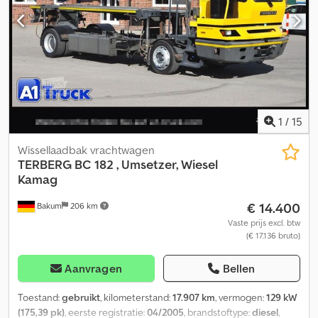
1
/
15
Wissellaadbak vrachtwagen
TERBERG
BC 182 , Umsetzer, Wiesel
Kamag
€ 14.400
Bakum
206 km
Vaste prijs excl. btw
(€ 17.136 bruto)
Aanvragen
Bellen
Toestand:
gebruikt
, kilometerstand:
17.907 km
, vermogen:
129 kW
(175,39 pk)
, eerste registratie:
04/2005
, brandstoftype:
diesel
,