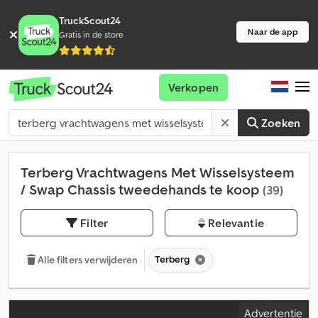
TruckScout24
Naar de app
Gratis in de store
Verkopen
Zoeken
Terberg Vrachtwagens Met Wisselsysteem
/ Swap Chassis tweedehands te koop
(39)
Filter
Relevantie
Terberg
Alle filters verwijderen
Advertentie