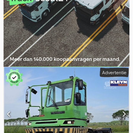
BC 182 Dedpjzrkq Iofx Afzsck * Verplaatsingsvoertuig * Geschikt
voor alle BDF-opleggers * Trekhaak voor het manoeuvreren van
aanhangers * Typegoedkeuring voor 25 km/u * Alles volledig
functioneel
Meer dan 140.000 koopaanvragen per maand.
Selecteer dealerpakket
Advertentie