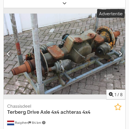
Jansen voor meer informatie. Dcedpfxeyu E Dce Afzek
Advertentie
1
/
8
Chassisdeel
Terberg
Drive Axle 4x4 achteras 4x4
Rucphen
84 km