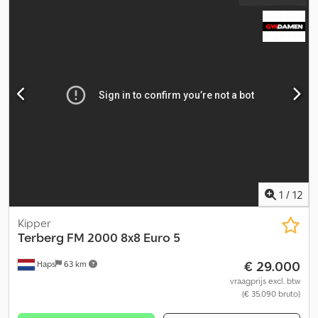
1
/
12
Kipper
Terberg
FM 2000 8x8 Euro 5
€ 29.000
Haps
63 km
vraagprijs excl. btw
(€ 35.090 bruto)