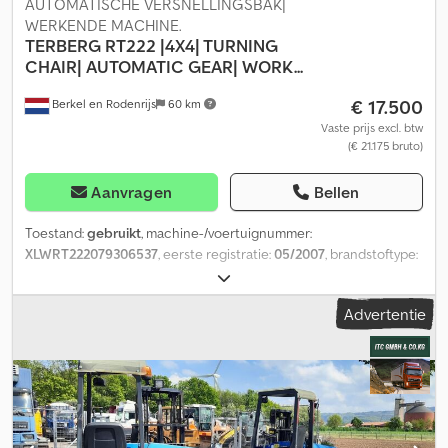
AUTOMATISCHE VERSNELLINGSBAK|
WERKENDE MACHINE.
TERBERG
RT222 |4X4| TURNING
CHAIR| AUTOMATIC GEAR| WORK...
€ 17.500
Berkel en Rodenrijs
60 km
Vaste prijs excl. btw
(€ 21.175 bruto)
Aanvragen
Bellen
Toestand:
gebruikt
, machine-/voertuignummer:
XLWRT222079306537
, eerste registratie:
05/2007
, brandstoftype:
diesel
, brandstof:
diesel
, kleur:
overig
, soort overbrenging:
automatisch
, Bouwjaar:
2007
, bedrijfsturen:
21.826 h
, As 1: links 18
Advertentie
mm rechts 18 mm Dcjdpfx Afjy T H Alszek As 2: links 6-6 mm rechts
6-6 mm As 3: links mm rechts mm