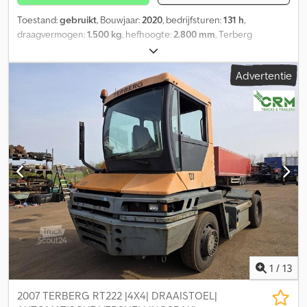
Toestand:
gebruikt
, Bouwjaar:
2020
, bedrijfsturen:
131 h
,
draagvermogen:
1.500 kg
, hefhoogte:
2.800 mm
, Terberg
Kinglifter TKL-S-3x3 1.500 kg Dedpfjtp R Iiex Afzsck Ook
beschikbaar met de bijpassende Jumbo-trein, zie foto's. Totale
Advertentie
prijs € 125.500,- exclusief BTW. Voor meer informatie staan wij u
graag ter beschikking.
1
/
13
2007 TERBERG RT222 |4X4| DRAAISTOEL|