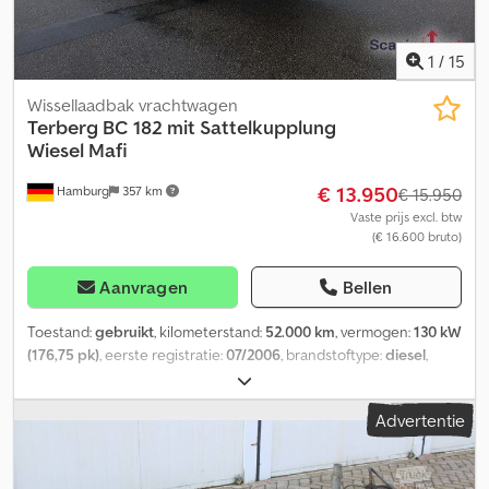
1
/
15
Wissellaadbak vrachtwagen
Terberg
BC 182 mit Sattelkupplung
Wiesel Mafi
€ 13.950
Hamburg
357 km
€ 15.950
Vaste prijs excl. btw
(€ 16.600 bruto)
Aanvragen
Bellen
Toestand:
gebruikt
, kilometerstand:
52.000 km
, vermogen:
130 kW
(176,75 pk)
, eerste registratie:
07/2006
, brandstoftype:
diesel
,
leeggewicht:
7.440 kg
, maximaal laadgewicht:
10.560 kg
,
totaalgewicht:
18.000 kg
, bandenmaten:
295/60 R22,5
,
Advertentie
asconfiguratie:
4x2
, wielbasis:
4.325 mm
, kleur:
blauw
,
bestuurderscabine:
overig
, soort overbrenging:
automatisch
,
emissieklasse:
Euro 3
, ophanging:
lucht
, aantal zitplaatsen:
1
,