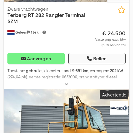
Zware vrachtwagen
Terberg
RT 282 Rangier Terminal
SZM
€ 24.500
Geleen
134 km
Vaste prijs excl. btw
(€ 29.645 bruto)
Aanvragen
Bellen
Toestand:
gebruikt
, kilometerstand:
9.691 km
, vermogen:
202 kW
(274,64 pk)
, eerste registratie:
06/2006
, brandstoftype:
diesel
,
totaalgewicht:
48.000 kg
, asconfiguratie:
2 assen
, kleur:
blauw
,
soort overbrenging:
automatisch
, Terberg RT 282 4x4 Rangier-
Advertentie
Terminal SZM Baujahr:2006 9.691 Arbeits Std. Automatisches ZF
6WG260 Getriebe 6 Gänge Vorwerts und 3 Gänge Ruckwerts
Stahlfederung Vorne,Luftfederung Hinten Fahrersaule Um 180°
Drehbar Dodpfxezngvre Afzsck Reifen: 315/60 R22,5 100% Motor:
Mercedes 275 Ps. 6 Cyl.Diesel Hiedrauliek Anschluss
Transportmassen: L-500 Cm. B-255 Cm. H-300 Cm. Fuer Videos
Kunnen Sie Whatsapp Schicken Nach Irrtümer / Schreibfehler