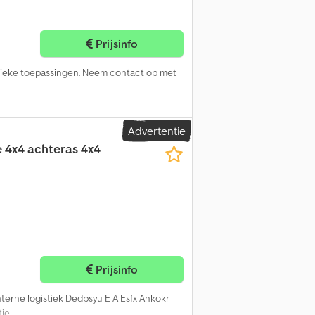
Prijsinfo
istieke toepassingen. Neem contact op met
Advertentie
e 4x4 achteras 4x4
Prijsinfo
nterne logistiek Dedpsyu E A Esfx Ankokr
ie.