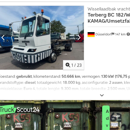
Wissellaadbak vrac
V
Terberg
BC 182/Wi
o
KAMAG/Umsetzfa
e
r
Düsseldorf
147 km
t
u
i
g
t
1
/
23
e
k
Toestand:
gebruikt
, kilometerstand:
50.666 km
, vermogen:
130 kW (176,75 
o
brandstoftype:
diesel
, totaalgewicht:
18.000 kg
, asconfiguratie:
2 assen
, kle
o
emissieklasse:
Euro 4
, totale lengte:
9.300 mm
, totale breedte:
2.500 mm
, U
p
Verplaatsingsvoertuig * Geschikt voor alle BDF-opleggers * Trekhaak voo
?
Typegoedkeuring voor 25 km/u Djdpfjzrkq Isx Ankjkr * Alles volledig functio
A
d
v