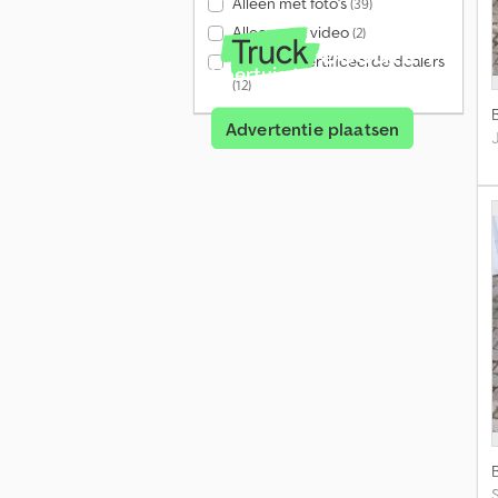
Alleen met foto's
(39)
Alleen met video
(2)
Alleen gecertificeerde dealers
Voertuig te koop?
(12)
Advertentie plaatsen