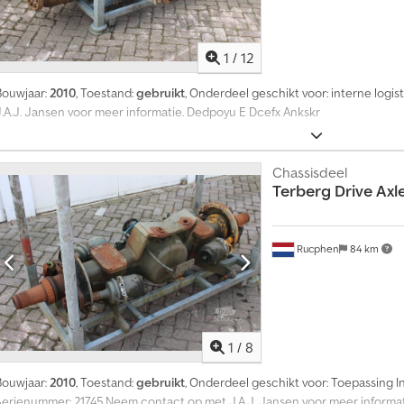
1
/
12
Bouwjaar:
2010
, Toestand:
gebruikt
, Onderdeel geschikt voor: interne log
J.A.J. Jansen voor meer informatie. Dedpoyu E Dcefx Ankskr
Chassisdeel
Terberg
Drive Axl
Rucphen
84 km
1
/
8
Bouwjaar:
2010
, Toestand:
gebruikt
, Onderdeel geschikt voor: Toepassing I
Serienummer: 21745 Neem contact op met J.A.J. Jansen voor meer informat