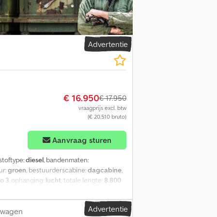
Advertentie
€ 16.950
€ 17.950
vraagprijs excl. btw
(€ 20.510 bruto)
Aanvraag sturen
stoftype:
diesel
, bandenmaten:
eur:
groen
, bestuurderscabine:
dagcabine
,
o 3
, ophanging:
lucht
, totale lengte:
8.800
:
6.500 mm
, laadruimtebreedte:
2.300 mm
,
standkachel
, = Aanvullende opties en
Advertentie
ft - Pomp - PTO - Radio/cassette - stof -
htwagen