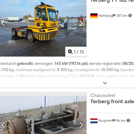
Hamburg
357 km
1
/
15
Toestand:
gebruikt
, vermogen:
145 kW (197,14 pk)
, eerste registratie:
06/20
8.700 kg
, maximaal laadgewicht:
9.300 kg
, totaalgewicht:
18.000 kg
, bande
ielbasis:
3.300 mm
, volgende keuring (TÜV):
08/2026
, kleur:
geel
, bestuur
automatisch
, ophanging:
staal-lucht
, aantal zitplaatsen:
1
, Uitrusting:
ABS
, 
oegestaan totaalgewicht: 18000 kg, bandenmaten: 295/60 R22.5, 1e as: , 2e as:
hoogte verstelbare schotelkoppeling: hydraulisch, bestuurdersstoel luchtg
Chassisdeel
Terberg
front axl
ramen bestuurderszijde, trottoirspiegel, vloerbedekking rubber, geveerde c
aanbieding, fouten en tussentijdse verkoop voorbehouden. Afbeelding hoe
Dsdpfx Aoyivlgsnkjkr
Rucphen
84 km