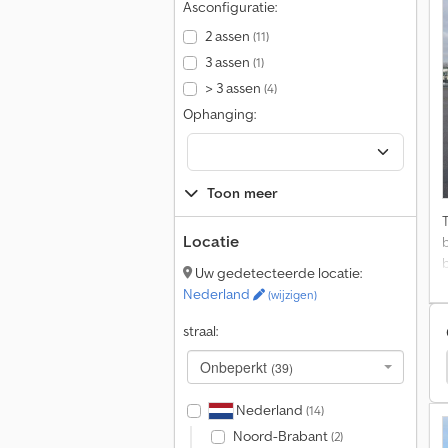
Asconfiguratie:
V
S
2 assen
(11)
3 assen
(1)
S
> 3 assen
(4)
v
s
Ophanging:
Toon meer
O
Locatie
l
Uw gedetecteerde locatie:
Nederland
(wijzigen)
1
straal:
t
Sommer Afrolcontainers
Sommer Opleggers
Onbeperkt
b
(39)
Nederland
(14)
Noord-Brabant
(2)