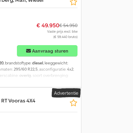
€ 49.950
€ 54.950
Vaste prijs excl. btw
(€ 59.440 bruto)
Aanvraag sturen
20
, brandstoftype:
diesel
, leeggewicht:
nmaten:
295/60 R22,5
, asconfiguratie:
4x2
,
derscabine:
overig
, soort overbrenging:
Kleur RAL 1004, leeggewicht: 8700 kg,
 , stoelen stof, blad-luchtvering, in
Advertentie
eveerd, stuurbekrachtiging, elektrische
e RT Vooras 4X4
abine: luchtgeveerd, vrijblijvende
ft niet met het aanbod overeen te komen.