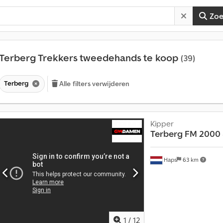
Zo
Terberg Trekkers tweedehands te koop
(39)
Terberg
Alle filters verwijderen
Kipper
Terberg
FM 2000 
Haps
63 km
1
/
12