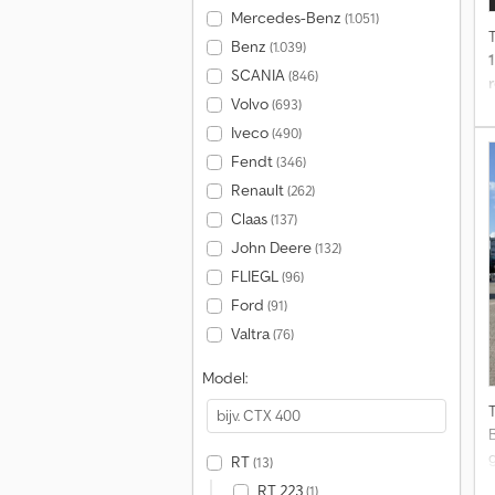
Mercedes-Benz
(1.051)
Benz
(1.039)
SCANIA
(846)
Volvo
(693)
t
Iveco
(490)
Fendt
(346)
Renault
(262)
Claas
(137)
i
John Deere
(132)
FLIEGL
(96)
Ford
(91)
Valtra
(76)
Model:
RT
(13)
RT 223
(1)