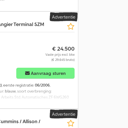
Advertentie
ngier Terminal SZM
€ 24.500
Vaste prijs excl. btw
(€ 29.645 bruto)
Aanvraag sturen
)
, eerste registratie:
06/2006
,
eur:
blauw
, soort overbrenging:
91 Arbeits Std. Automatisches ZF 6WG260
uftfederung Hinten Fahrersaule Um 180°
5 Ps. 6 Cyl.Diesel Hiedrauliek Anschluss
Advertentie
Whatsapp Schicken Nach Irrtümer /
Cummins / Allison /
.