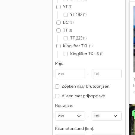
YT
(7)
YT 193
(1)
BC
(5)
TT
(1)
TT 223
(1)
Kinglifter TKL
(1)
Kinglifter TKL-S
(1)
Prijs:
-
Zoeken naar brutoprijzen
Alleen met prijsopgave
Bouwjaar:
-
Kilometerstand [km]: