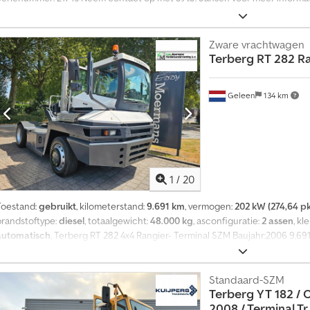
Zware vrachtwagen
Terberg
RT 282 Ra
Geleen
134 km
1
/
20
Toestand:
gebruikt
, kilometerstand:
9.691 km
, vermogen:
202 kW (274,64 pk
brandstoftype:
diesel
, totaalgewicht:
48.000 kg
, asconfiguratie:
2 assen
, kl
automatisch
, Terberg RT 282 4x4 Rangier- Terminal SZM Baujahr:2006 9.6
Getriebe 6 Gänge Vorwerts und 3 Gänge Ruckwerts Stahlfederung Vorne,L
Drehbar Reifen: 315/60 R22,5 100% Dsdpfxezngvrj Ankjkr Motor: Mercedes 27
Transportmassen: L-500 Cm. B-255 Cm. H-300 Cm. Fuer Videos Kunnen Sie 
Standaard-SZM
Terberg
YT 182 / 
Schreibfehler und Zwischenverkauf Vorbehalten
2008 / Terminal Tr..