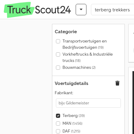
Categorie
Transportvoertuigen en
Bedrijfsvoertuigen
(19)
Vorkheftrucks & Industriële
trucks
(18)
Bouwmachines
(2)
Voertuigdetails
Fabrikant:
Terberg
(39)
MAN
(1.456)
DAF
(1.215)