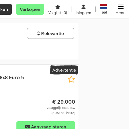
eken
Verkopen
Taal
Volglijst
(0)
Inloggen
Menu
Relevantie
Advertentie
8x8 Euro 5
€ 29.000
vraagprijs excl. btw
(€ 35.090 bruto)
Aanvraag sturen