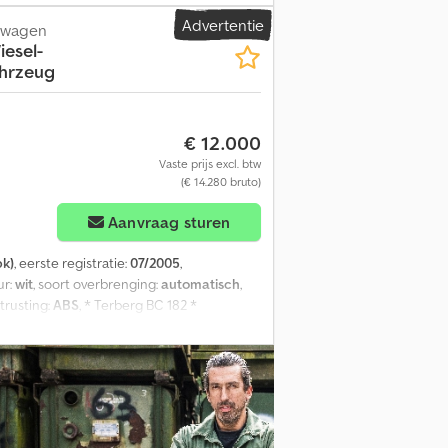
Advertentie
htwagen
esel-
hrzeug
€ 12.000
Vaste prijs excl. btw
(€ 14.280 bruto)
Aanvraag sturen
pk)
, eerste registratie:
07/2005
,
ur:
wit
, soort overbrenging:
automatisch
,
itrusting:
ABS
, * Terberg BC 182 *
r het manoeuvreren van aanhangers *
neel