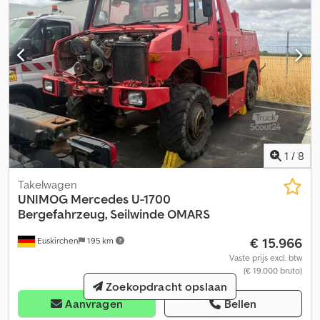
1
/
8
Takelwagen
UNIMOG
Mercedes U-1700
Bergefahrzeug, Seilwinde OMARS
€ 15.966
Euskirchen
195 km
Vaste prijs excl. btw
(€ 19.000 bruto)
Zoekopdracht opslaan
Aanvragen
Bellen