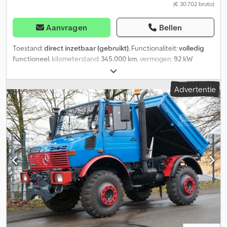
(€ 30.702 bruto)
Aanvragen
Bellen
Toestand:
direct inzetbaar (gebruikt)
, Functionaliteit:
volledig
functioneel
, kilometerstand:
345.000 km
, vermogen:
92 kW
(125,09 pk)
, eerste registratie:
08/1990
, brandstoftype:
diesel
,
totaalgewicht:
7.500 kg
, bandenmaten:
365/80R20
,
Advertentie
asconfiguratie:
4x4
, brandstof:
diesel
, kleur:
groen
, soort
overbrenging:
mechanisch
, aantal versnellingen:
16
, aantal
zitplaatsen:
2
, laadruimte lengte:
2.000 mm
, laadruimtebreedte:
2.000 mm
, laadruimtehoogte:
400 mm
, Bouwjaar:
1990
, Uitrusting:
Tachograaf, aanhangwagenkoppeling, bekrachtigde
besturing, extra koplampen
, Zeer goed onderhouden Unimog
1200 type 427 trekker met kiepcilinder, 2-circuiten
hydraulieksysteem, 2-krings luchtdrukremsysteem,
werkhydrauliek, voorzetplaat, stabilisator, achteraansluitingen,
Ringfeder-trekhaak, extra werklampen, 2 achterste schuiframen.
Banden 365/80R20 voor nieuw, achter 70%, snelle
asoverbrenging T=90 km/u, originele AT-versnellingsbak
gemonteerd. Originele fabrieksspat groen gespoten. Unimog is