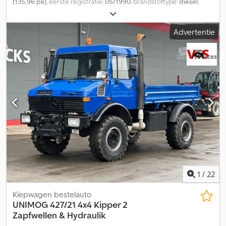
(135,96 pk)
, eerste registratie:
05/1990
, brandstoftype:
diesel
,
totaalgewicht:
7.500 kg
, asconfiguratie:
2 assen
, volgende
keuring (TÜV):
05/2020
, kleur:
rood
, soort overbrenging:
Advertentie
mechanisch
, Bouwjaar:
1990
, Uitrusting:
airconditioning,
compressor, vierwielaandrijving
, Unimog U 1400 met
tweerichtingsuitrusting Fabrikant: Zweiweg Credpfei R Aicex
Aigsf Converter Wagonreminstallatie 600 ton
Koppelingstangopname achter
1
/
22
Kiepwagen bestelauto
UNIMOG
427/21 4x4 Kipper 2
Zapfwellen & Hydraulik