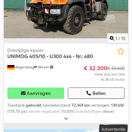
kan voorzien zijn van reclame en/of bestickering. Onze algemene
leverings- en betalingsvoorwaarden zijn van toepassing.
1
/
15
Driezijdige kipper
UNIMOG
405/10 - U300 4x4 - Nr.: 480
€ 32.300
Regensburg
594 km
€ 33.400
Vaste prijs excl. btw
(€ 38.437 bruto)
Aanvragen
Bellen
Toestand:
gebruikt
, kilometerstand:
72.349 km
, vermogen:
130 kW
(176,75 pk)
, eerste registratie:
11/2010
, brandstoftype:
diesel
,
totaalgewicht:
7.500 kg
, asconfiguratie:
2 assen
, kleur:
oranje
,
soort overbrenging:
halfautomatisch
, emissieklasse:
Euro 5
,
Advertentie
Uitrusting:
ABS, airconditioning, vierwielaandrijving
, Voertuig-ID-