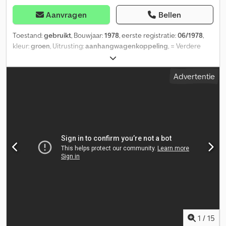
Aanvragen
Bellen
Toestand:
gebruikt
, Bouwjaar:
1978
, eerste registratie:
06/1978
,
kleur:
groen
, Uitrusting:
aanhangwagenkoppeling
, = Verdere
opties en accessoires = - Stuurbekrachtiging = Verdere
informatie = Tellerstand: 15.715 km Aandrijving: vierwielaandrijving
Advertentie
Leeggewicht: 3.950 kg Toegestane totaalgewicht: 3.950 kg
Codpfx Aoxdvqqeigerf Fabrikant: Mercedes Benz Mercedes
Benzstrasse 100 70372 Stuttgart, DE
1
/
15