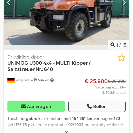
origineel Mercedes radio-inbouwconsole 10T teruggekeurd naar
7,5T Top algemene staat TÜV wordt voor aflevering vernieuwd
1
/
15
Driezijdige kipper
UNIMOG
U300 4x4 - MULTI Kipper /
Salzstreuer Nr.: 640
€ 25.900
Regensburg
594 km
€ 26.900
Vaste prijs excl. btw
(€ 30.821 bruto)
Aanvragen
Bellen
Toestand:
gebruikt
, kilometerstand:
154.361 km
, vermogen:
130
kW (176,75 pk)
, eerste registratie:
02/2003
, brandstoftype:
diesel
,
totaalgewicht:
7.500 kg
, asconfiguratie:
2 assen
, kleur:
oranje
,