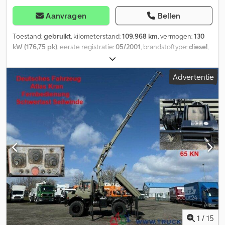
Aanvragen
Bellen
Toestand:
gebruikt
, kilometerstand:
109.968 km
, vermogen:
130
kW (176,75 pk)
, eerste registratie:
05/2001
, brandstoftype:
diesel
,
totaalgewicht:
7.500 kg
, soort overbrenging:
halfautomatisch
,
aantal zitplaatsen:
2
, totale lengte:
5.100 mm
, totale breedte:
2.150
Advertentie
mm
, totale hoogte:
2.850 mm
, Uitrusting:
ABS,
vierwielaandrijving
, Hydraulische asvergrendeling Crjdpfx
Asuvbqgsigof Torsiekader met 2 cilinders Voor het vergrendelen
van de vooras bij kraanarmgebruik Dücker AH asblokkering
Unimog U 300 400 500 torsiekader Mercedes-Benz Mulag Gilbers
maaiarm bermmaaier giekmaaier
1
/
15