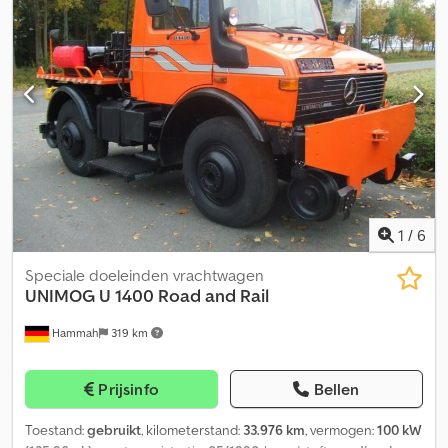
Unimog U20 150 Ps. Euro 5 Erstzulassung EPS Getriebe Cedpfx
Aijzn Dqaogorf 58.560 Km. Seriennummer:WDB4050501V228138
Reifen:335/80 R20 60% Radstand:330 Cm. 135 Lt. Tank
Spiralfederung Scheibenbremsen Totalgewicht:9.300 Kg
Leergewicht:7.730 Kg., Nutzlast: 1.570 Kg. Innenmassen Mulde:L-200
Cm B-240 Cm H-40 Cm. Annhängerkupllung 6x Hydraulische
Annshlusse Vorne Electrische Seilwinde Kran:Hiab III B-3 Hiduo
Mit Funkfernbedienung Baujahr:2011 Capacität:3.20 Mtr.:3.300
Kg.,4.20 Mtr: 2.440 Kg.,5.90 Mtr.:1.680 Kg.,7.80 Mtr.:1.240 Kg.,9.80
Mtr.:980 Kg. Irrtümer / Schreibfehler und Zwischenverkauf
Vorbehalten
1
/
6
Speciale doeleinden vrachtwagen
UNIMOG
U 1400 Road and Rail
Hammah
319 km
Prijsinfo
Bellen
Toestand:
gebruikt
, kilometerstand:
33.976 km
, vermogen:
100 kW