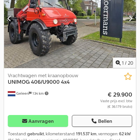
Totalgewicht:5.800 Kg., Leergewicht:4.800 Kg.Nutzlast:800 Kg.
Kran: HMF 353 K2 Baujahr:1989 Capacität:1.85 Mtr.:1.475 Kg.-3.27
Mtr.:840 Kg.-4.52 Mtr.:590 Kg.-5.75 Mtr.:465 Kg. Hydraulische
Seilwinde PTO Mit Öllanschlusse Fuer Kehrbesen Und
Schneepflug Cjdpfotrb Iqsx Aigjrf 1xAnnhänger und 1x Kugel
Kupllung Fahrzeug Ist In Tadenlosen Zustand Videos Zu sehen
Auf Irrtümer / Schreibfehler und Zwischenverkauf Vorbehalten
1
/
20
Vrachtwagen met kraanopbouw
UNIMOG
406/U9000 4x4
€ 29.900
Geleen
134 km
Vaste prijs excl. btw
(€ 36.179 bruto)
Aanvragen
Bellen
Toestand:
gebruikt
, kilometerstand:
191.537 km
, vermogen:
62 kW