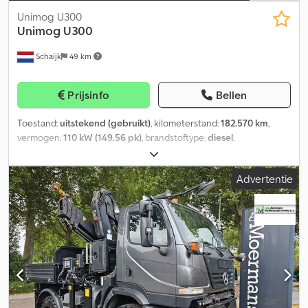
Unimog U300
Unimog
U300
Schaijk
49 km
Prijsinfo
Bellen
Toestand:
uitstekend (gebruikt)
, kilometerstand:
182.570 km
,
vermogen:
110 kW (149,56 pk)
, brandstoftype:
diesel
,
asconfiguratie:
4x4
, brandstof:
diesel
, kleur:
overig
, totale lengte:
5.350 mm
, totale breedte:
2.150 mm
, totale hoogte:
3.200 mm
,
Advertentie
Bouwjaar:
2006
, De Unimog U300 (405/10) is een veelzijdige 4x4
bedrijfswagen met koppelomvormer, ideaal voor diverse zware
toepassingen. Dit specifieke model, dat eerder op een
overheidsluchthaven werd gebruikt, is niet blootgesteld aan
strooizout of bouwomgevingen. Hij beschikt over een robuuste
4.249 cc motor die 150 pk produceert bij 2200 tpm en heeft
182.570 kilometer op de teller staan. Om de prestaties te
verbeteren, wordt het voertuig geleverd met extra ballast optie
voor verbeterde grip, voor-, achter- en centraal