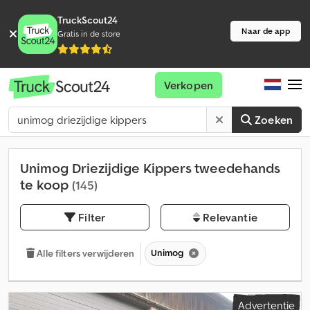
TruckScout24
Naar de app
Gratis in de store
Verkopen
Zoeken
Unimog Driezijdige Kippers tweedehands
te koop
(145)
Filter
Relevantie
Unimog
Alle filters verwijderen
Advertentie