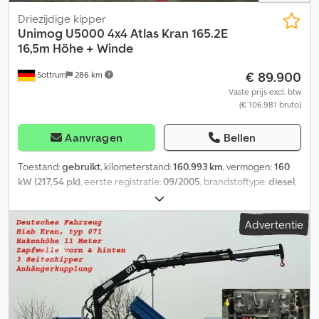
Driezijdige kipper
Unimog
U5000 4x4 Atlas Kran 165.2E
16,5m Höhe + Winde
€ 89.900
Sottrum
286 km
Vaste prijs excl. btw
(€ 106.981 bruto)
Aanvragen
Bellen
Toestand:
gebruikt
, kilometerstand:
160.993 km
, vermogen:
160
kW (217,54 pk)
, eerste registratie:
09/2005
, brandstoftype:
diesel
,
leeggewicht:
9.430 kg
, maximaal laadgewicht:
4.070 kg
,
totaalgewicht:
13.500 kg
, asconfiguratie:
4x4
, wielbasis:
3.800 mm
,
Advertentie
remmen:
motorrem
, kleur:
grijs
, bestuurderscabine:
dagcabine
,
soort overbrenging:
mechanisch
, emissieklasse:
Euro 3
,
ophanging:
staal
, aantal zitplaatsen:
3
, laadruimte lengte:
1.880
mm
, laadruimtebreedte:
2.430 mm
, laadruimtehoogte:
400 mm
,
Uitrusting:
ABS, aanhangwagenkoppeling, bekrachtigde
besturing, cabine, differentieelslot, extra koplampen, kraan,
mistlampen, vierwielaandrijving
, * Duits voertuig * Uit tweede