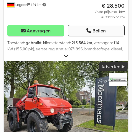
€ 28.500
Legden
124 km
Vaste prijs excl. btw
(€ 33.915 bruto)
Aanvragen
Bellen
Toestand:
gebruikt
, kilometerstand:
215.564 km
, vermogen:
114
kW (155,00 pk)
, eerste registratie:
07/1996
, brandstoftype:
diesel
,
totaalgewicht:
7.490 kg
, kleur:
blauw
, soort overbrenging:
mechanisch
, emissieklasse:
euro1
, aantal zitplaatsen:
2
, totale
Advertentie
lengte:
5.310 mm
, totale breedte:
2.300 mm
, totale hoogte:
3.030
mm
, Uitrusting:
vierwielaandrijving
, * Vierwielaandrijving *
Voorhydrauliek (4 x dubbelwerkend circuit & 1 x enkelwerkend
circuit) * Achterhydrauliek (1 x dubbelwerkend circuit & 1 x
enkelwerkend circuit) * Voorste aftakas * Voorste aanhaakpunt *
Achterste aftakas * Trekhaak * ABS * CB-radio * Knipperlichten
rondom * Handgeschakelde versnellingsbak * Schijfremmen *
Achteruitwaarschuwingssignaal ----* Bandenmaat vooras: 12,5R20
MPT 147G (365/80R20) * Bandenmaat achteras: 12,5R20 MPT 147G
(365/80R20) * Brandstoftank: 180 liter * Technisch totaal gewicht:
7490 kg * Eigen gewicht: 5400 kg * Toegestaan