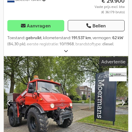
€ 29.900
kunnen wij u tegen een meerprijs de volgende diensten
aanbieden:----Inruil van uw oude voertuig * APK/TÜV-keuring *
Vaste prijs excl. btw
(€ 36.179 bruto)
Volledige exportafhandeling * Bemiddeling bij financieringen *
Aanvragen van exportkenteken * Transport van voertuigen *
Registratie van voertuigen * Bergings- en voertuigtransport ----
Aanvragen
Bellen
UW VTS TEAM
Toestand:
gebruikt
, kilometerstand:
191.537 km
, vermogen:
62 kW
(84,30 pk)
, eerste registratie:
10/1968
, brandstoftype:
diesel
,
asconfiguratie:
2 assen
, kleur:
rood
, soort overbrenging:
mechanisch
, totale breedte:
2.000 mm
, totale hoogte:
2.850 mm
,
Advertentie
Unimog 406/U900 4x4 Motor:6 Cylinder 84 Ps Diesel
Erstzulassung Mechanisches 4 Gang Mit 2 Gruppen Getriebe
Dkodjtrb Iqjpfx Acwsr 191.537 Km. Seriennummer:40612110009837
Reifen:14.00 R20 Ca.90% Radstand:238 Cm. 65 Lt.Tank Spiral
Stahlfederung Totalgewicht:5.800 Kg., Leergewicht:4.800
Kg.Nutzlast:800 Kg. Kran: HMF 353 K2 Baujahr:1989 Capacität:1.85
Mtr.:1.475 Kg.-3.27 Mtr.:840 Kg.-4.52 Mtr.:590 Kg.-5.75 Mtr.:465 Kg.
Hydraulische Seilwinde PTO Mit Öllanschlusse Fuer Kehrbesen
Und Schneepflug 1xAnnhänger und 1x Kugel Kupllung Fahrzeug
Ist In Tadenlosen Zustand Videos Zu sehen Auf Irrtümer /
Schreibfehler und Zwischenverkauf Vorbehalten