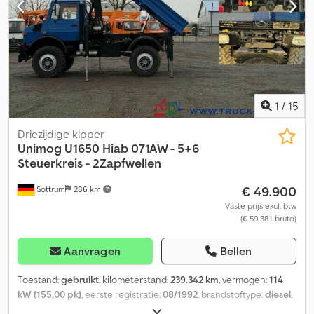
1
/
15
Driezijdige kipper
Unimog
U1650 Hiab 071AW - 5+6
Steuerkreis - 2Zapfwellen
€ 49.900
Sottrum
286 km
Vaste prijs excl. btw
(€ 59.381 bruto)
Aanvragen
Bellen
Toestand:
gebruikt
, kilometerstand:
239.342 km
, vermogen:
114
kW (155,00 pk)
, eerste registratie:
08/1992
, brandstoftype:
diesel
,
leeggewicht:
7.460 kg
, maximaal laadgewicht:
2.540 kg
,