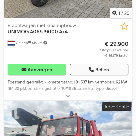
1
/
20
Vrachtwagen met kraanopbouw
UNIMOG
406/U9000 4x4
€ 29.900
Geleen
134 km
Vaste prijs excl. btw
(€ 36.179 bruto)
Aanvragen
Bellen
Toestand:
gebruikt
, kilometerstand:
191.537 km
, vermogen:
62 kW
(84,30 pk)
, eerste registratie:
10/1986
, brandstoftype:
diesel
,
totaalgewicht:
5.800 kg
, kleur:
rood
, soort overbrenging:
mechanisch
, aantal zitplaatsen:
2
, totale breedte:
2.000 mm
,
Advertentie
totale hoogte:
2.850 mm
, Bouwjaar:
1986
, Uitrusting:
kraan
,
Unimog 406/U900 4x4 Motor:6 Cylinder 84 Ps Diesel
Erstzulassung Mechanisches 4 Gang Mit 2 Gruppen Getriebe
191.537 Km. Seriennummer:40612110009837 Reifen:14.00 R20
Ca.90% Radstand:238 Cm. 65 Lt.Tank Spiral Stahlfederung