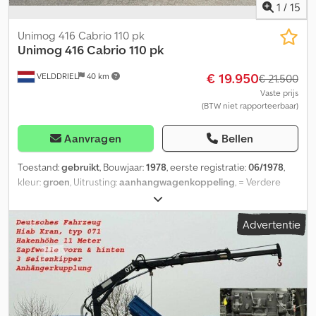
1
/
15
Unimog 416 Cabrio 110 pk
Unimog
416 Cabrio 110 pk
€ 19.950
VELDDRIEL
40 km
€ 21.500
Vaste prijs
(BTW niet rapporteerbaar)
Aanvragen
Bellen
Toestand:
gebruikt
, Bouwjaar:
1978
, eerste registratie:
06/1978
,
kleur:
groen
, Uitrusting:
aanhangwagenkoppeling
, = Verdere
opties en accessoires = - Stuurbekrachtiging = Verdere
informatie = Tellerstand: 15.715 km Aandrijving: vierwielaandrijving
Advertentie
Leeggewicht: 3.950 kg Toegestane totaalgewicht: 3.950 kg
Fabrikant: Mercedes Benz Mercedes Benzstrasse 100 70372
Stuttgart, DE Dkodpfsxdvqqsx Acwsr