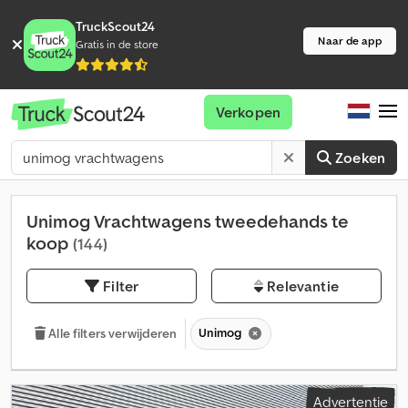
TruckScout24
Naar de app
Gratis in de store
Verkopen
Zoeken
Unimog Vrachtwagens tweedehands te
koop
(144)
Filter
Relevantie
Unimog
Alle filters verwijderen
Advertentie