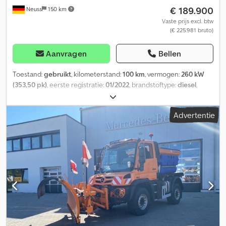
€ 189.900
Neuss
150 km
alle exportformaliteiten.
Vaste prijs excl. btw
(€ 225.981 bruto)
Aanvragen
Bellen
Toestand:
gebruikt
, kilometerstand:
100 km
, vermogen:
260 kW
(353,50 pk)
, eerste registratie:
01/2022
, brandstoftype:
diesel
,
kleur:
oranje
, soort overbrenging:
halfautomatisch
, emissieklasse:
Euro 6
, Bouwjaar:
2022
, Uitrusting:
airconditioning
, Mercedes-
Advertentie
Benz Unimog U535, uitgerust voor winterdienst ----Intern
nummer: Verkoopprijs inclusief 19% btw Netto prijs: 189.900,00
euro Brutoprijs: 225.981,00 euro Verkoop in opdracht van klant!
Het voertuig is niet gebruikt voor winterdiensten.
Voertuiggegevens: Mercedes-Benz Unimog Type: U535 Uitrusting:
* Asverhouding i = 6,377 * Differentieelsper vooras *
Aanhangerrem, 2-leiding * Frontmontageplaat DIN76060, type B,
maat 3 * Wielbasis 3900 mm * Beschermvoorziening, zijkant *
Luchtgeveerde comfortstoel, met stoelverwarming, bestuurder *
Extra stuurstokschakelaar links * Beugel, universeel, voor
bedieningspaneel * Airconditioning * Actief koolfilter,