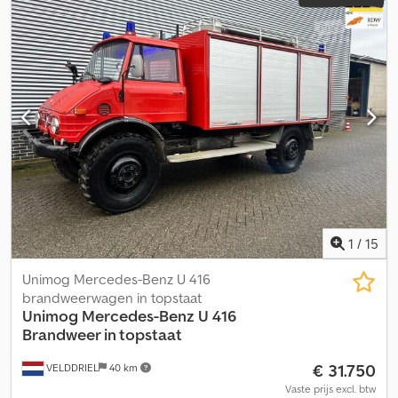
1
/
15
Unimog Mercedes-Benz U 416
brandweerwagen in topstaat
Unimog
Mercedes-Benz U 416
Brandweer in topstaat
€ 31.750
VELDDRIEL
40 km
Vaste prijs excl. btw