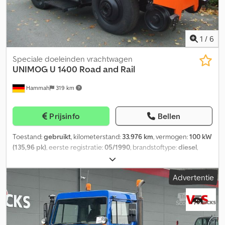
1
/
6
Speciale doeleinden vrachtwagen
UNIMOG
U 1400 Road and Rail
Hammah
319 km
Prijsinfo
Bellen
Toestand:
gebruikt
, kilometerstand:
33.976 km
, vermogen:
100 kW
(135,96 pk)
, eerste registratie:
05/1990
, brandstoftype:
diesel
,
totaalgewicht:
7.500 kg
, asconfiguratie:
2 assen
, volgende
keuring (TÜV):
05/2020
, kleur:
rood
, soort overbrenging:
Advertentie
mechanisch
, Bouwjaar:
1990
, Uitrusting:
airconditioning,
compressor, vierwielaandrijving
, Unimog U 1400 met
tweerichtingsuitrusting Dkodpfji R Aicex Acwor Fabrikant:
Zweiweg Converter Wagonreminstallatie 600 ton
Koppelingstangopname achter