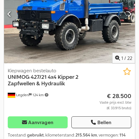
1
/
22
Kiepwagen bestelauto
UNIMOG
427/21 4x4 Kipper 2
Zapfwellen & Hydraulik
€ 28.500
Legden
124 km
Vaste prijs excl. btw
(€ 33.915 bruto)
Aanvragen
Bellen
Toestand:
gebruikt
, kilometerstand:
215.564 km
, vermogen:
114