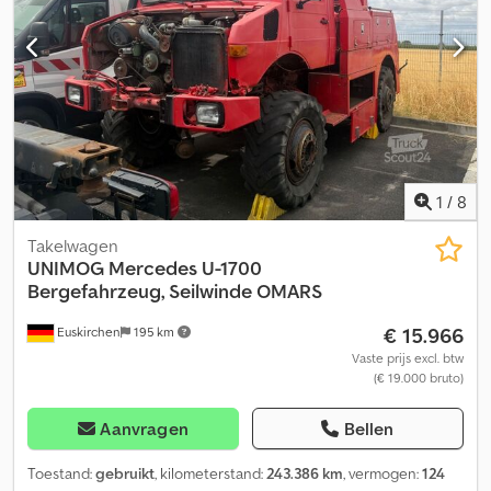
Totalgewicht:5.800 Kg., Leergewicht:4.800 Kg.Nutzlast:800 Kg.
Kran: HMF 353 K2 Baujahr:1989 Capacität:1.85 Mtr.:1.475 Kg.-3.27
Mtr.:840 Kg.-4.52 Mtr.:590 Kg.-5.75 Mtr.:465 Kg. Hydraulische
Seilwinde PTO Mit Öllanschlusse Fuer Kehrbesen Und
Schneepflug Dksdpfx Acotrb Imswer 1xAnnhänger und 1x Kugel
Kupllung Fahrzeug Ist In Tadenlosen Zustand Videos Zu sehen
Auf Irrtümer / Schreibfehler und Zwischenverkauf Vorbehalten
1
/
8
Takelwagen
UNIMOG
Mercedes U-1700
Bergefahrzeug, Seilwinde OMARS
€ 15.966
Euskirchen
195 km
Vaste prijs excl. btw
(€ 19.000 bruto)
Aanvragen
Bellen
Toestand:
gebruikt
, kilometerstand:
243.386 km
, vermogen:
124