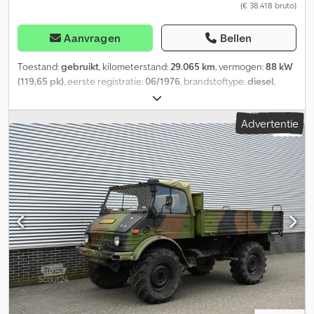
(€ 38.418 bruto)
Aanvragen
Bellen
Toestand:
gebruikt
, kilometerstand:
29.065 km
, vermogen:
88 kW
(119,65 pk)
, eerste registratie:
06/1976
, brandstoftype:
diesel
,
bandenmaten:
12/50 R20
, asconfiguratie:
4x4
, wielbasis:
3.500
mm
, brandstof:
diesel
, kleur:
rood
, bestuurderscabine:
Advertentie
dagcabine
, soort overbrenging:
mechanisch
, aantal
versnellingen:
6
, Bouwjaar:
1976
, Uitrusting:
aanhangwagenkoppeling, bekrachtigde besturing
, = Verdere
opties en accessoires = - Toerenteller = Verdere informatie =
Technische informatie Aantal cilinders: 6 Motorinhoud: 5.675 cc
Bandenmaat voor: 12/50 R20 Gewichten Leeggewicht: 4.423 kg
Laadvermogen: 2.327 kg Max. toelaatbaar gewicht: 6.750 kg
Interieur Interieurkleur: zwart Dkjdpfx Aovcqbrecwsr Milieu
Emissieklasse: Euro 0 Onderhoud, historie en staat APK
(Technische keuring): Nieuwe TÜV bij levering Aantal sleutels: 2