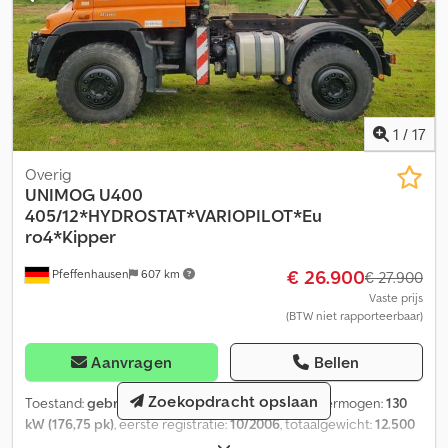
1
/
17
Overig
UNIMOG
U400
405/12*HYDROSTAT*VARIOPILOT*Eu
ro4*Kipper
€ 26.900
Pfeffenhausen
607 km
€ 27.900
Vaste prijs
(BTW niet rapporteerbaar)
Aanvragen
Bellen
Zoekopdracht opslaan
Toestand:
gebruikt
, kilometerstand:
190.000 km
, vermogen:
130
kW (176,75 pk)
, eerste registratie:
10/2006
, totaalgewicht:
12.500
kg
, brandstoftype:
diesel
, kleur:
oranje
, soort overbrenging: