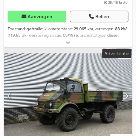
(€ 38.418 bruto)
Aanvragen
Bellen
Toestand:
gebruikt
, kilometerstand:
29.065 km
, vermogen:
88 kW
(119,65 pk)
, eerste registratie:
06/1976
, brandstoftype:
diesel
,
bandenmaten:
12/50 R20
, asconfiguratie:
4x4
, wielbasis:
3.500
mm
, brandstof:
diesel
, kleur:
rood
, bestuurderscabine:
Advertentie
dagcabine
, soort overbrenging:
mechanisch
, aantal
versnellingen:
6
, Bouwjaar:
1976
, Uitrusting:
aanhangwagenkoppeling, bekrachtigde besturing
, = Verdere
opties en accessoires = - Toerenteller = Verdere informatie =
Technische informatie Aantal cilinders: 6 Motorinhoud: 5.675 cc
Bandenmaat voor: 12/50 R20 Cjdpfx Aovcqbroi Rjrf Gewichten
Leeggewicht: 4.423 kg Laadvermogen: 2.327 kg Max. toelaatbaar
gewicht: 6.750 kg Interieur Interieurkleur: zwart Milieu
Emissieklasse: Euro 0 Onderhoud, historie en staat APK
(Technische keuring): Nieuwe TÜV bij levering Aantal sleutels: 2