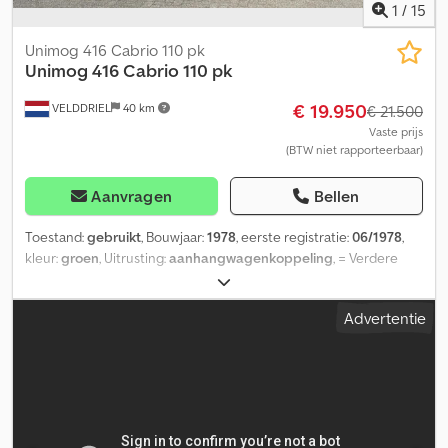
1
/
15
Unimog 416 Cabrio 110 pk
Unimog
416 Cabrio 110 pk
€ 19.950
VELDDRIEL
40 km
€ 21.500
Vaste prijs
(BTW niet rapporteerbaar)
Aanvragen
Bellen
Toestand:
gebruikt
, Bouwjaar:
1978
, eerste registratie:
06/1978
,
kleur:
groen
, Uitrusting:
aanhangwagenkoppeling
, = Verdere
opties en accessoires = - Stuurbekrachtiging Crjdpfx Aexdvqqoi
Rsf = Verdere informatie = Tellerstand: 15.715 km Aandrijving:
Advertentie
vierwielaandrijving Leeggewicht: 3.950 kg Toegestane
totaalgewicht: 3.950 kg Fabrikant: Mercedes Benz Mercedes
Benzstrasse 100 70372 Stuttgart, DE