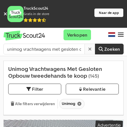
TruckScout24
Naar de app
Gratis in de store
Verkopen
Zoeken
Unimog Vrachtwagens Met Gesloten
Opbouw tweedehands te koop
(145)
Filter
Relevantie
Unimog
Alle filters verwijderen
Advertentie