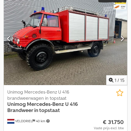
1
/
15
Unimog Mercedes-Benz U 416
brandweerwagen in topstaat
Unimog
Mercedes-Benz U 416
Brandweer in topstaat
€ 31.750
VELDDRIEL
40 km
Vaste prijs excl. btw