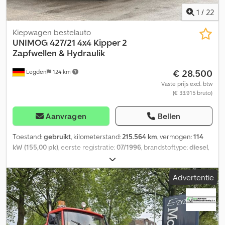
1
/
22
Kiepwagen bestelauto
UNIMOG
427/21 4x4 Kipper 2
Zapfwellen & Hydraulik
€ 28.500
Legden
124 km
Vaste prijs excl. btw
(€ 33.915 bruto)
Aanvragen
Bellen
Toestand:
gebruikt
, kilometerstand:
215.564 km
, vermogen:
114
kW (155,00 pk)
, eerste registratie:
07/1996
, brandstoftype:
diesel
,
totaalgewicht:
7.490 kg
, kleur:
blauw
, soort overbrenging:
mechanisch
, emissieklasse:
euro1
, aantal zitplaatsen:
2
, totale
Advertentie
lengte:
5.310 mm
, totale breedte:
2.300 mm
, totale hoogte:
3.030
mm
, Uitrusting:
vierwielaandrijving
, * Vierwielaandrijving *
Voorhydrauliek (4 x dubbelwerkend circuit & 1 x enkelwerkend
circuit) * Achterhydrauliek (1 x dubbelwerkend circuit & 1 x
enkelwerkend circuit) * Voorste aftakas * Voorste aanhaakpunt *