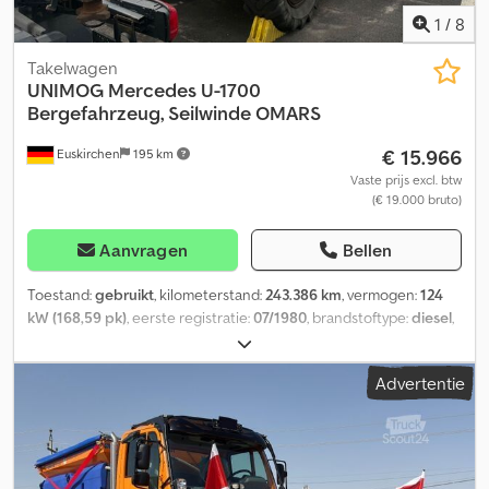
1
/
8
Takelwagen
UNIMOG
Mercedes U-1700
Bergefahrzeug, Seilwinde OMARS
€ 15.966
Euskirchen
195 km
Vaste prijs excl. btw
(€ 19.000 bruto)
Aanvragen
Bellen
Toestand:
gebruikt
, kilometerstand:
243.386 km
, vermogen:
124
kW (168,59 pk)
, eerste registratie:
07/1980
, brandstoftype:
diesel
,
totaalgewicht:
10.600 kg
, asconfiguratie:
2 assen
, kleur:
rood
,
soort overbrenging:
mechanisch
, Uitrusting:
heeft een ongeluk
Advertentie
gehad
, Mobiel & WhatsApp Fynn Jacobsen Speciale Unimog met
lieropbouw voor het bergen van voertuigen. Opbouw van Omars.
Deze Unimog komt uit Denemarken en zou oorspronkelijk door
de vorige eigenaar gerestaureerd worden. Vanwege
gezondheidsredenen was dit niet mogelijk. De motor loopt goed