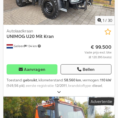
1
/
30
Autolaadkraan
UNIMOG
U20 Mit Kran
€ 99.500
Geleen
134 km
Vaste prijs excl. btw
(€ 120.395 bruto)
Aanvragen
Bellen
Toestand:
gebruikt
, kilometerstand:
58.560 km
, vermogen:
110 kW
(149,56 pk)
, eerste registratie:
12/2011
, brandstoftype:
diesel
,
totaalgewicht:
9.300 kg
, asconfiguratie:
2 assen
, kleur:
grijs
, soort
overbrenging:
halfautomatisch
, emissieklasse:
Euro 5
, totale
Advertentie
lengte:
5.250 mm
, totale breedte:
2.400 mm
, totale hoogte:
3.560
mm
, laadruimte lengte:
2.000 mm
, laadruimtebreedte:
2.450 mm
,
Bouwjaar:
2011
, Uitrusting:
ABS, kraan, vierwielaandrijving
,