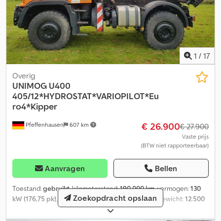
1
/
17
Overig
UNIMOG
U400
405/12*HYDROSTAT*VARIOPILOT*Eu
ro4*Kipper
€ 26.900
Pfeffenhausen
607 km
€ 27.900
Vaste prijs
(BTW niet rapporteerbaar)
Aanvragen
Bellen
Toestand:
gebruikt
, kilometerstand:
190.000 km
, vermogen:
130
Zoekopdracht opslaan
kW (176,75 pk)
, eerste registratie:
10/2006
, totaalgewicht:
12.500
kg
, brandstoftype:
diesel
, kleur:
oranje
, soort overbrenging:
automatisch
, emissieklasse:
Euro 4
, Uitrusting:
ABS,