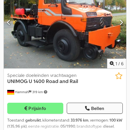
Unimog U20 150 Ps. Euro 5 Erstzulassung EPS Getriebe 58.560 Km.
Seriennummer:WDB4050501V228138 Reifen:335/80 R20 60%
Credpfx Aozn Dqaji Rjf Radstand:330 Cm. 135 Lt. Tank
Spiralfederung Scheibenbremsen Totalgewicht:9.300 Kg
Leergewicht:7.730 Kg., Nutzlast: 1.570 Kg. Innenmassen Mulde:L-200
Cm B-240 Cm H-40 Cm. Annhängerkupllung 6x Hydraulische
Annshlusse Vorne Electrische Seilwinde Kran:Hiab III B-3 Hiduo
Mit Funkfernbedienung Baujahr:2011 Capacität:3.20 Mtr.:3.300
Kg.,4.20 Mtr: 2.440 Kg.,5.90 Mtr.:1.680 Kg.,7.80 Mtr.:1.240 Kg.,9.80
Mtr.:980 Kg. Irrtümer / Schreibfehler und Zwischenverkauf
Vorbehalten
1
/
6
Speciale doeleinden vrachtwagen
UNIMOG
U 1400 Road and Rail
Hammah
319 km
Prijsinfo
Bellen
Toestand:
gebruikt
, kilometerstand:
33.976 km
, vermogen:
100 kW
(135,96 pk)
, eerste registratie:
05/1990
, brandstoftype:
diesel
,