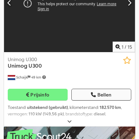
1
/
15
Unimog U300
Unimog
U300
Schaijk
49 km
Prijsinfo
Bellen
Toestand:
uitstekend (gebruikt)
, kilometerstand:
182.570 km
,
vermogen:
110 kW (149,56 pk)
, brandstoftype:
diesel
,
asconfiguratie:
4x4
, brandstof:
diesel
, kleur:
overig
, totale lengte:
5.350 mm
, totale breedte:
2.150 mm
, totale hoogte:
3.200 mm
,
Bouwjaar:
2006
, De Unimog U300 (405/10) is een veelzijdige 4x4