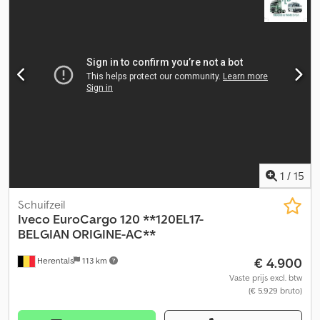
laadruimtehoogte:
2.000 mm
, Uitrusting:
ABS, laadklep
,
Besturingsdisplay Highline, dakluik in de cabine, dakspoiler,
sneeuwkettingen, verwarmde lucht droger, remsysteem,
wielbasis: 4.815 mm. TÜV-keuring & inspectie: - Het voertuig wordt
in de huidige staat aangeboden. Verkoopvoorwaarden: Graag
wijzen wij u erop dat wij gebruikte bedrijfsvoertuigen bij voorkeur
verkopen aan bedrijven of voor de export. Dit geldt onder meer
voor: - Kleine bedrijven & zelfstandigen - Landbouwbedrijven -
Verenigingen en andere instellingen Extra diensten: -
Financiering: Individuele financieringsmogelijkheden via onze
partnerbank. - Levering: Bezorging door heel Duitsland tegen
meerprijs mogelijk. Fouten en tussenverkoop voorbehouden.
1
/
15
Chsdpfoznqxdjx Alyoa
Schuifzeil
Iveco
EuroCargo 120 **120EL17-
BELGIAN ORIGINE-AC**
€ 4.900
Herentals
113 km
Vaste prijs excl. btw
(€ 5.929 bruto)