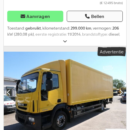
(€ 12.495 bruto)
Aanvragen
Bellen
Toestand:
gebruikt
, kilometerstand:
299.000 km
, vermogen:
206
kW (280,08 pk)
, eerste registratie:
11/2014
, brandstoftype:
diesel
,
totaalgewicht:
11.990 kg
, asconfiguratie:
2 assen
, volgende
keuring (TÜV):
12/2026
, kleur:
geel
, soort overbrenging:
Advertentie
automatisch
, emissieklasse:
Euro 6
, totale lengte:
6.440 mm
,
totale breedte:
2.550 mm
, totale hoogte:
3.350 mm
, laadruimte
lengte:
4.550 mm
, laadruimtebreedte:
2.420 mm
,
laadruimtehoogte:
2.000 mm
, Uitrusting:
ABS, laadklep
,
Controledisplay Highline, dakluik in de cabine, dakspoiler,
sneeuwkettingen, verwarmde lucht droger in het remsysteem,
wielbasis: 4.815 mm. APK & keuring: – Het voertuig wordt
aangeboden in de huidige staat. Verkoopvoorwaarden: wij
verzoeken u begrip te hebben voor het feit dat wij
bedrijfsvoertuigen die eerder commercieel zijn gebruikt, bij
voorkeur verkopen aan bedrijven of voor export. Dit geldt onder
andere voor: – Kleine bedrijven en zelfstandigen –
Landbouwbedrijven – Verenigingen en andere instellingen. Extra