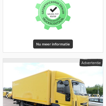
aanhangwagenkoppeling, elektronisch stabiliteitsprogramma
(ESP), laadklep
, Bent u op zoek naar een vrachtwagen die uw
dagelijkse werkzaamheden niet ingewikkelder maakt, maar juist
eenvoudiger, sneller en efficiënter? Dan is deze Iveco EuroCargo
ML 120 precies de juiste voertuig voor uw bedrijf. Aangedreven
door een krachtige 6.728 cm³ dieselmotor met een vermogen
van 206 kW, beschikt deze EuroCargo over de nodige kracht om
ook veeleisende transporttaken probleemloos uit te voeren. In
combinatie met de automatische transmissie profiteert u van een
Nu meer informatie
ontspannen en efficiënte rijervaring, die vooral bij dagelijkse
distributietransporten voor een merkbare vermindering van de
werklast zorgt. De aanwezige trekhaak vergroot uw
inzetmogelijkheden aanzienlijk en maakt het voertuig flexibel
Advertentie
inzetbaar voor verschillende transporttaken. Bovendien zorgt de
geïntegreerde laadklep ervoor dat het laden en lossen snel, veilig
en onafhankelijk van infrastructuur zoals laadplatforms kan
worden uitgevoerd. Dit bespaart tijd, vermindert de inspanning en
verhoogt de productiviteit bij dagelijks gebruik. Met een eerste
registratie in november 2014 en een kilometerstand van 520.046
km is deze EuroCargo een echte werker, die in het verleden al
zijn betrouwbaarheid in zwaar gebruik heeft bewezen. Precies
daarvoor is deze modelreeks ontworpen: robuust, duurzaam en