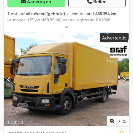
Aanvragen
Bellen
Toestand:
uitstekend (gebruikt)
, kilometerstand:
438.354 km
,
vermogen:
125 kW (169,95 pk)
, eerste registratie:
01/2006
,
brandstoftype:
diesel
, asconfiguratie:
4x2
, brandstof:
diesel
, kleur:
wit
, bestuurderscabine:
dagcabine
, soort overbrenging:
Advertentie
mechanisch
, emissieklasse:
Euro 3
, ophanging:
staal-lucht
, totale
lengte:
9.300 mm
, totale breedte:
2.600 mm
, totale hoogte:
3.390
mm
, laadruimte lengte:
7.450 mm
, laadruimtebreedte:
2.250 mm
,
laadruimtehoogte:
2.250 mm
, Bouwjaar:
2006
, Uitrusting:
airconditioning, laadklep
, BELGISCHE VRACHTWAGEN AIRCO
ZEER GOEDE BANDEN = Verdere informatie = Chjdpfx
Alezicpwoysa Technische gegevens Motorinhoud: 3.920 cc
Vooras: Gestuurd; Vering: bladvering Achteras: Dubbel lucht;
Vering: luchtvering Gewichten Leeggewicht: 6.545 kg
Laadvermogen: 5.445 kg GVW: 11.990 kg Functioneel Laadklep:
onderschuifbare klep Staat Technische staat: zeer goed
Optische staat: zeer goed Verdere informatie Neem contact op
met Thierry Leemans voor meer informatie.
1
/
20