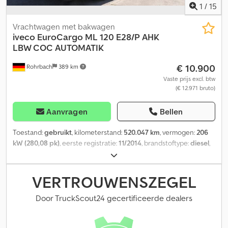
diensten: – Financiering: individuele financieringsmogelijkheden
1
/
15
via onze partnerbank. – Levering: landelijke levering tegen
meerprijs mogelijk. Fouten en tussenverkoop voorbehouden.
Vrachtwagen met bakwagen
Codpfozk Su Esx Alysha
iveco
EuroCargo ML 120 E28/P AHK
LBW COC AUTOMATIK
€ 10.900
Rohrbach
389 km
Vaste prijs excl. btw
(€ 12.971 bruto)
Aanvragen
Bellen
Toestand:
gebruikt
, kilometerstand:
520.047 km
, vermogen:
206
kW (280,08 pk)
, eerste registratie:
11/2014
, brandstoftype:
diesel
,
leeggewicht:
6.790 kg
, maximaal laadgewicht:
5.200 kg
,
totaalgewicht:
11.990 kg
, wielbasis:
4.815 mm
, brandstof:
diesel
,
kleur:
geel
, bestuurderscabine:
overig
, soort overbrenging:
VERTROUWENSZEGEL
automatisch
, emissieklasse:
Euro 6
, ophanging:
overig
, aantal
zitplaatsen:
3
, totale lengte:
8.900 mm
, laadruimte lengte:
7.050
Door TruckScout24 gecertificeerde dealers
mm
, laadruimtebreedte:
2.400 mm
, laadruimtehoogte:
2.100 mm
,
Bouwjaar:
2014
, bouwhoogte:
3.350 mm
, Uitrusting:
ABS,