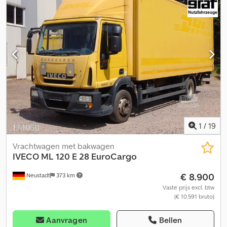
Thermoking Bi-Temperatuur T1000 R – Koeloplegger – Laadklep
1000 kg – Totaalgewicht 11.990 kg – Leeggewicht 7.504 kg –
Wielbasis 4185 cm Koelinstallatie, merk: Thermo King = Verdere
informatie = Vooras: Bestuurbaar Leeggewicht: 7.504 kg
Laadvermogen: 4.486 kg Toelaatbaar totaalgewicht: 11.990 kg
Laadklep: D'hollandia, portaalhefsysteem, 1000 kg
Referentienummer: 22 Neem contact op met Miguel Cubas voor
meer informatie. = Bedrijfsinformatie = Wij zijn gevestigd tussen
Antwerpen en Brussel, langs de A12, in de buurt van de haven van
Antwerpen. Openingstijden: van maandag tot en met vrijdag
continu van 8.30 tot 19.00 uur.
1
/
19
Vrachtwagen met bakwagen
IVECO
ML 120 E 28 EuroCargo
€ 8.900
Neustadt
373 km
Vaste prijs excl. btw
(€ 10.591 bruto)
Aanvragen
Bellen