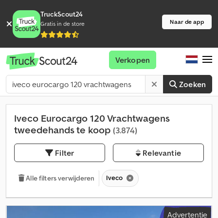
TruckScout24
Naar de app
Gratis in de store
Verkopen
Zoeken
Iveco Eurocargo 120 Vrachtwagens
tweedehands te koop
(3.874)
Filter
Relevantie
Iveco
Alle filters verwijderen
Advertentie