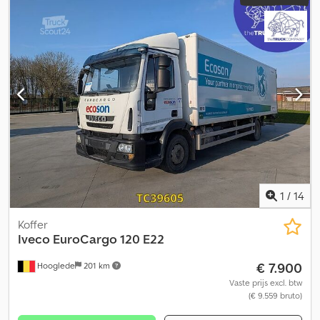
1
/
14
Koffer
Iveco
EuroCargo 120 E22
€ 7.900
Hooglede
201 km
Vaste prijs excl. btw
(€ 9.559 bruto)