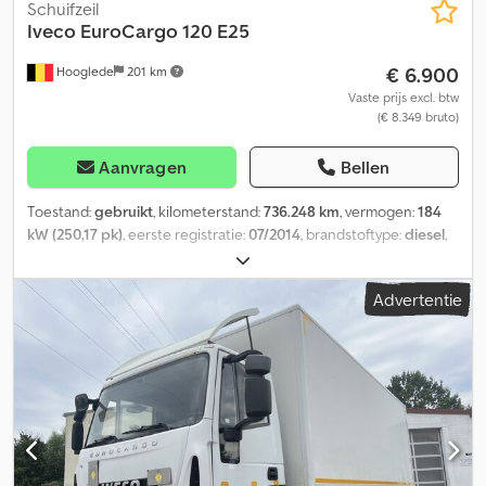
Schuifzeil
Iveco
EuroCargo 120 E25
€ 6.900
Hooglede
201 km
Vaste prijs excl. btw
(€ 8.349 bruto)
Aanvragen
Bellen
Toestand:
gebruikt
, kilometerstand:
736.248 km
, vermogen:
184
kW (250,17 pk)
, eerste registratie:
07/2014
, brandstoftype:
diesel
,
bandenmaten:
245/70 R19.5
, asconfiguratie:
4x2
, wielbasis:
5.600
mm
, brandstof:
diesel
, kleur:
overig
, bestuurderscabine:
Advertentie
slaapcabine
, soort overbrenging:
automatisch
, emissieklasse:
Euro 5
, ophanging:
staal-lucht
, totale lengte:
10.500 mm
, totale
breedte:
2.500 mm
, totale hoogte:
4.000 mm
, Bouwjaar:
2014
,
Uitrusting:
ABS, centrale vergrendeling, cruise control,
elektrisch verstelbare spiegel, elektrische raamverstelling,
laadklep, roetfilter, spoiler
, = Verdere opties en accessoires = -
CD-speler - Dakspoiler - Reservewiel - Aluminium brandstoftank -
Roetfilter - Zonneklep - Wisselstroom - Gereedschapskist =
Verdere informatie = Bandenmaat: 245/70 R19.5 Remmen: