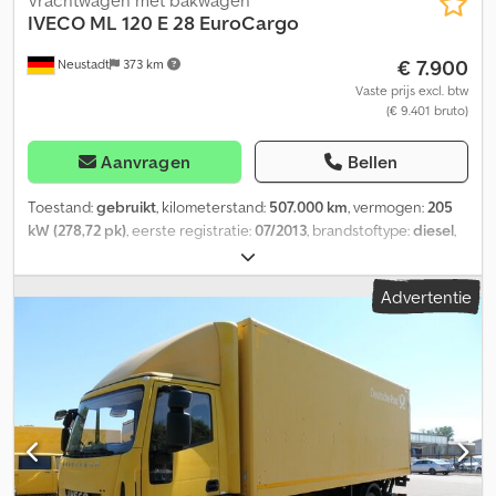
Vrachtwagen met bakwagen
IVECO
ML 120 E 28 EuroCargo
€ 7.900
Neustadt
373 km
Vaste prijs excl. btw
(€ 9.401 bruto)
Aanvragen
Bellen
Toestand:
gebruikt
, kilometerstand:
507.000 km
, vermogen:
205
kW (278,72 pk)
, eerste registratie:
07/2013
, brandstoftype:
diesel
,
totaalgewicht:
11.990 kg
, asconfiguratie:
2 assen
, volgende
keuring (TÜV):
12/2026
, kleur:
geel
, soort overbrenging:
Advertentie
mechanisch
, emissieklasse:
Euro 5
, totale lengte:
8.950 mm
,
totale breedte:
2.550 mm
, totale hoogte:
3.400 mm
, laadruimte
lengte:
7.100 mm
, laadruimtebreedte:
2.440 mm
,
laadruimtehoogte:
2.000 mm
, Uitrusting:
ABS, laadklep
,
Besturingsdisplay Highline, dakluik in de cabine, dakspoiler,
sneeuwkettingen, verwarmde lucht droger, remsysteem,
wielbasis: 4.815 mm. TÜV-keuring & inspectie: - Het voertuig wordt
in de huidige staat aangeboden. Verkoopvoorwaarden: Graag
wijzen wij u erop dat wij gebruikte bedrijfsvoertuigen bij voorkeur