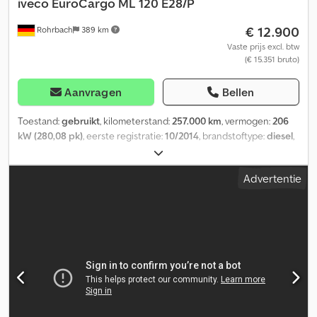
iveco
EuroCargo ML 120 E28/P
€ 12.900
Rohrbach
389 km
Vaste prijs excl. btw
(€ 15.351 bruto)
Aanvragen
Bellen
Toestand:
gebruikt
, kilometerstand:
257.000 km
, vermogen:
206
kW (280,08 pk)
, eerste registratie:
10/2014
, brandstoftype:
diesel
,
leeggewicht:
6.960 kg
, maximaal laadgewicht:
4.030 kg
,
totaalgewicht:
11.990 kg
, wielbasis:
4.815 mm
, volgende keuring
Advertentie
(TÜV):
09/2026
, brandstof:
diesel
, kleur:
geel
, bestuurderscabine:
overig
, soort overbrenging:
automatisch
, emissieklasse:
Euro 6
,
ophanging:
overig
, aantal zitplaatsen:
3
, totale lengte:
8.900 mm
,
laadruimte lengte:
7.050 mm
, laadruimtebreedte:
2.400 mm
,
laadruimtehoogte:
2.100 mm
, Bouwjaar:
2014
, bouwhoogte:
3.350
mm
, Uitrusting:
aanhangwagenkoppeling, laadklep
, Inkoop of
inruil van: - Bestelwagens - Heftrucks - Bedrijfswagens Cjdpfx
Alezqvyxoysha - Speciale voertuigen - Wagenparken Zeer grote
selectie Iveco Daily, Volkswagen Caddy en Volkswagen T5 van
Deutsche Post. Overig: - Diverse laadmogelijkheden -