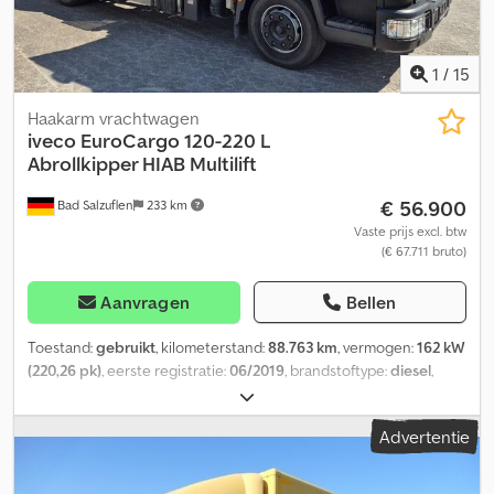
Onder voorbehoud van fouten en tussentijdse verkoop. Codpfx
Alszq I Nxeyjha
1
/
15
Haakarm vrachtwagen
iveco
EuroCargo 120-220 L
Abrollkipper HIAB Multilift
€ 56.900
Bad Salzuflen
233 km
Vaste prijs excl. btw
(€ 67.711 bruto)
Aanvragen
Bellen
Toestand:
gebruikt
, kilometerstand:
88.763 km
, vermogen:
162 kW
(220,26 pk)
, eerste registratie:
06/2019
, brandstoftype:
diesel
,
leeggewicht:
5.120 kg
, maximaal laadgewicht:
6.870 kg
,
totaalgewicht:
11.990 kg
, asconfiguratie:
4x2
, wielbasis:
3.800 mm
,
Advertentie
volgende keuring (TÜV):
11/2026
, brandstof:
diesel
, kleur:
groen
,
bestuurderscabine:
dagcabine
, soort overbrenging:
mechanisch
, emissieklasse:
geen
, ophanging:
overig
, aantal