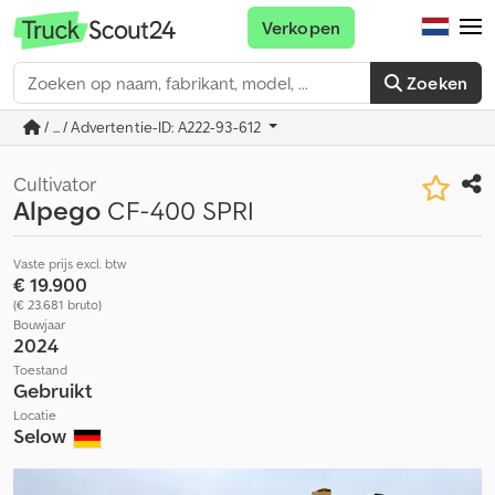
Verkopen
Zoeken
/ ... / Advertentie-ID: A222-93-612
Cultivator
Alpego
CF-400 SPRI
Vaste prijs excl. btw
€ 19.900
(€ 23.681 bruto)
Bouwjaar
2024
Toestand
Gebruikt
Locatie
Selow