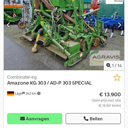
1
/
14
Combinatie-eg
Amazone
KG 303 / AD-P 303 SPECIAL
€ 13.900
Lage
242 km
Vaste prijs excl. btw
(€ 16.541 bruto)
Aanvragen
Bellen