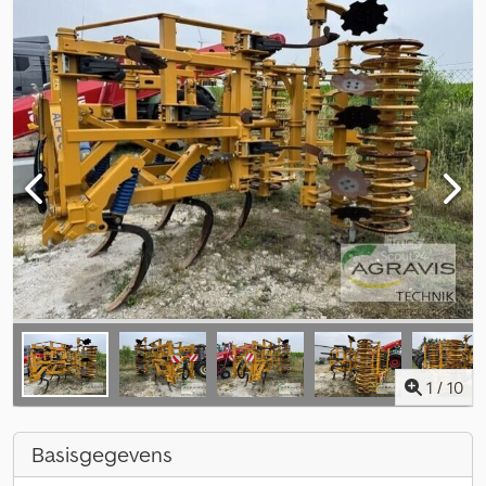
1
/
10
Basisgegevens