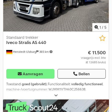
1
/
5
Standaard trekker
Iveco
Stralis AS 440
€ 11.500
Henstedt-Ulzburg
365 km
vraagprijs excl. btw
(€ 13.685 bruto)
Aanvragen
Bellen
Toestand:
goed (gebruikt)
, Functionaliteit:
volledig functioneel
,
machine-/voertuignummer:
WJMM1VTH40C256638
,
kilometerstand:
398.000 km
, vermogen:
388 kW (527,53 pk)
,
eerste registratie:
11/2012
, brandstoftype:
diesel
, bandenconditie:
80 %
, Bouwjaar:
2012
, goed onderhouden IVECO Stralis Hi-Way
met extra hydrauliek en een laag aantal kilometers. Het voertuig