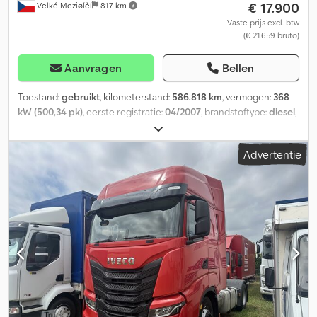
€ 17.900
Velké Meziøíèí
817 km
Vaste prijs excl. btw
(€ 21.659 bruto)
Aanvragen
Bellen
Toestand:
gebruikt
, kilometerstand:
586.818 km
, vermogen:
368
kW (500,34 pk)
, eerste registratie:
04/2007
, brandstoftype:
diesel
,
totaalgewicht:
26.000 kg
, asconfiguratie:
3 assen
, remmen:
retarder
, kleur:
wit
, soort overbrenging:
mechanisch
,
Advertentie
emissieklasse:
Euro 4
, Uitrusting:
ABS, airconditioning,
elektronisch stabiliteitsprogramma (ESP), standkachel
, Iveco
Stralis AS 440S50 Zwaar transport Iveco 29.000/26.000 kg
Combinatie 120.000 kg 120 ton! 500 pk Dcjdpfxowpn N Ee Ambek
In gebruik sinds 04/2007 Kilometerstand: 586.818 km 6x4
Handgeschakelde versnellingsbak Retarder Euro 4 ABS
Airconditioning Cruise control Standkachel 1 bed Koelkast 1 tank
400 l Differentieelslot Vering: blad/lucht Banden: 1e as: 385/65
R22,5 profiel 14 mm 2e as: 315/80 R22,5 profiel 9 mm 3e as: 315/80
R22,5 profiel 8 mm Eerste eigenaar Zeer goede staat Meer info
op: FB: Dvorak Trucks Czechia IMPORT-EXPORT-VERKOOP-