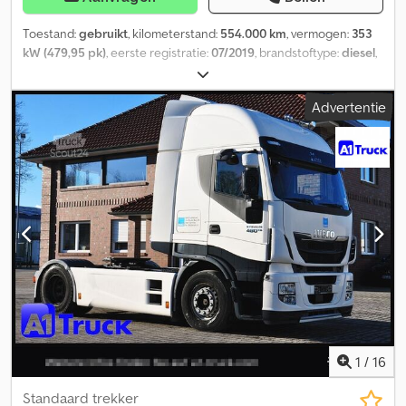
Toestand:
gebruikt
, kilometerstand:
554.000 km
, vermogen:
353
kW (479,95 pk)
, eerste registratie:
07/2019
, brandstoftype:
diesel
,
totaalgewicht:
18.000 kg
, asconfiguratie:
2 assen
, remmen:
retarder
, kleur:
wit
, soort overbrenging:
automatisch
,
Advertentie
emissieklasse:
Euro 6
, Bouwjaar:
2019
, Uitrusting:
ABS,
airconditioning, elektronisch stabiliteitsprogramma (ESP),
navigatiesysteem, roetfilter
, * Standairco * Retarder * 2
brandstoftanks * High Bar lampenbeugel * Televisie *
Navigatiesysteem * Volledig luchtgeveerd * Spoiler * Zonneklep *
Automatische transmissie Dcodozd Ikiopfx Ambjk * Euro 6
1
/
16
Standaard trekker