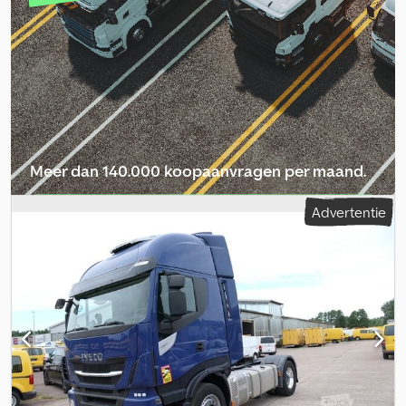
heeft geen geldige keuring, aangezien wij een nieuwe hebben.
Een op maaiveldniveau te laten zakken aanhangwagen is
optioneel verkrijgbaar en functioneert naar behoren. Ideaal voor
het vervoeren van machines. Dedpfx Aozi Tkrembeck
Meer dan 140.000 koopaanvragen per maand.
Selecteer dealerpakket
Advertentie