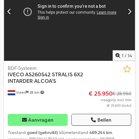
centrale vergrendeling, cruise control, differentieelslot,
elektrische raamverstelling, elektronisch stabiliteitsprogramma
(ESP), extra koplampen, koelkast, navigatiesysteem, retarder,
rijstrookassistent, standkachel, tractieregeling, volledige
onderhoudshistorie
, IVECO STRALIS 480 MET
INTARDER/RETARDER Dcjdpfozcm Tzex Ambok
1
/
14
BDF-Systeem
IVECO
AS260S42 STRALIS 6X2
INTARDER ALCOA'S
€ 25.950
Vuren
38 km
€ 28.950
vraagprijs excl. btw
(€ 31.400 bruto)
Aanvragen
Bellen
Toestand:
goed (gebruikt)
, kilometerstand:
469.244 km
,
vermogen:
309 kW (420,12 pk)
, eerste registratie:
01/2018
,