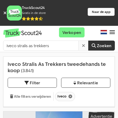
TruckScout24
Naar de app
Gratis in de store
Verkopen
Zoeken
Iveco Stralis As Trekkers tweedehands te
koop
(3.841)
Filter
Relevantie
Iveco
Alle filters verwijderen
Advertentie