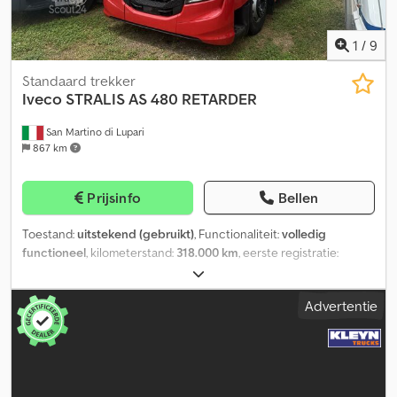
AANKOOP-COMMISSIEVERKOOP VAN VRACHTWAGENS &
BOUWMACHINES VRACHTWAGEN-SERVICE BANDENSERVICE
TRUCKWASSTRAAT TACHOGRAAFDIENST
1
/
9
Standaard trekker
Iveco
STRALIS AS 480 RETARDER
San Martino di Lupari
867 km
Prijsinfo
Bellen
Toestand:
uitstekend (gebruikt)
, Functionaliteit:
volledig
functioneel
, kilometerstand:
318.000 km
, eerste registratie:
11/2021
, brandstoftype:
diesel
, bandenmaten:
315/70 R22,5
,
asconfiguratie:
2 assen
, wielbasis:
3.790 mm
, asafstand:
3.790 mm
,
Advertentie
kleur:
rood
, bestuurderscabine:
slaapcabine
, soort overbrenging:
automatisch
, emissieklasse:
Euro 6
, ophanging:
staal-lucht
,
Bouwjaar:
2021
, Uitrusting:
ABS, AdBlue, Bluetooth, EBS
(Elektronisch Remsysteem), Tachograaf, USB-poort, airbag,
airconditioning, bekrachtigde besturing, boordcomputer,