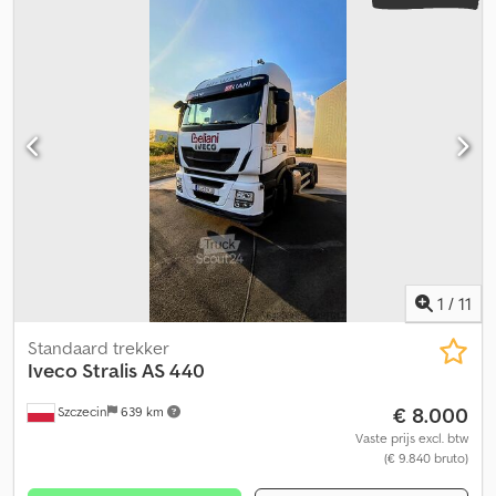
1
/
11
Standaard trekker
Iveco
Stralis AS 440
€ 8.000
Szczecin
639 km
Vaste prijs excl. btw
(€ 9.840 bruto)