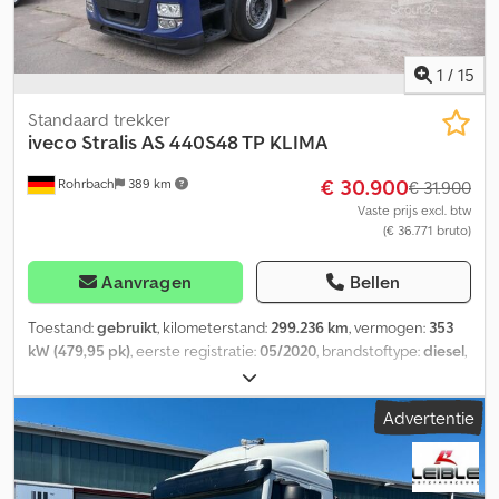
1
/
15
Standaard trekker
iveco
Stralis AS 440S48 TP KLIMA
€ 30.900
Rohrbach
389 km
€ 31.900
Vaste prijs excl. btw
(€ 36.771 bruto)
Aanvragen
Bellen
Toestand:
gebruikt
, kilometerstand:
299.236 km
, vermogen:
353
kW (479,95 pk)
, eerste registratie:
05/2020
, brandstoftype:
diesel
,
leeggewicht:
7.513 kg
, maximaal laadgewicht:
10.487 kg
,
totaalgewicht:
18.000 kg
, wielbasis:
3.790 mm
, brandstof:
diesel
,
Advertentie
kleur:
blauw
, bestuurderscabine:
overig
, soort overbrenging:
automatisch
, emissieklasse:
Euro 6
, ophanging:
overig
, totale
lengte:
6.250 mm
, Bouwjaar:
2020
, aantal zitplaatsen:
2
,
bouwhoogte:
3.970 mm
, Uitrusting:
ABS, airconditioning,