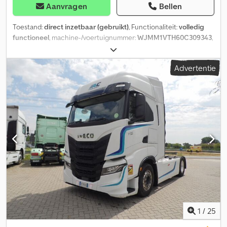
Aanvragen
Bellen
Toestand:
direct inzetbaar (gebruikt)
, Functionaliteit:
volledig
functioneel
, machine-/voertuignummer:
WJMM1VTH60C309343
,
kilometerstand:
834.616 km
, eerste registratie:
05/2019
,
brandstoftype:
diesel
, leeggewicht:
7.789 kg
, asconfiguratie:
4x2
,
Advertentie
kleur:
wit
, bestuurderscabine:
slaapcabine
, ophanging:
lucht
,
Bouwjaar:
2015
, Uitrusting:
ABS, airbag, airconditioning, centrale
vergrendeling, koelkast, niet-rokersvoertuig
, Te koop
aangeboden: een IVECO Stralis 460 Hi-Way met een
motorvermogen van 460 pk. Het betreft een trekker uit het
wagenpark van ons bedrijf, die regelmatig in gebruik is en
waarvan het onderhoud up-to-date is. Technische staat: Het
voertuig is goed onderhouden, alle reparaties en
onderhoudsbeurten zijn tijdig uitgevoerd. De motor met een
vermogen van 460 pk, in combinatie met de ruime Hi-Way-cabine,
zorgt voor uitstekende prestaties en een hoog comfort tijdens
lange ritten. Kilometerstand: 835.500 km. Uitrusting: –
Automatische versnellingsbak – Hi-Way-cabine met comfortabel
bed – Multifunctioneel stuurwiel – Digitale tachograaf –
1
/
25
Standkachel – Airconditioning Dcsdpozrv D Hefx Ambjk –