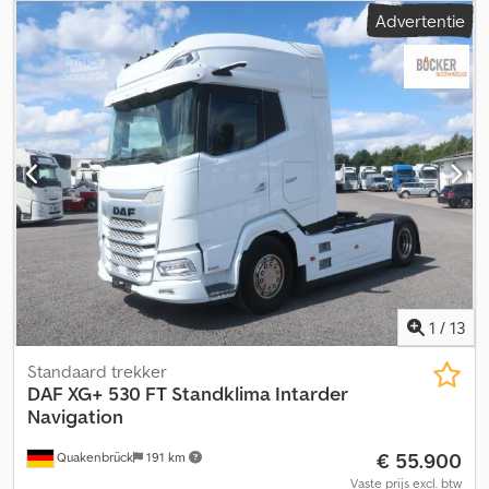
soort overbrenging:
mechanisch
, emissieklasse:
euro2
, Bouwjaar:
Advertentie
2000
, DAF 55 150 TI EURO 2 MOTOR VOOR AGGREGRAAT +
MOTOR VOOR WATERPOMP + COMPRESSOR Crsdowm A E Nepfx
Aqljf Levertijd (in dagen): 1 Vermogen: 150 pk DIN Vermogen: 110
kW
1
/
13
Standaard trekker
DAF
XG+ 530 FT Standklima Intarder
Navigation
€ 55.900
Quakenbrück
191 km
Vaste prijs excl. btw