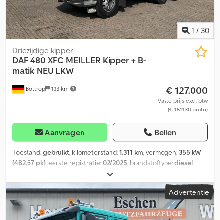
elektrische ramen en spiegels, radio, 465.000 km, in goede staat.
Crjdpfx Aqep Na Dlolsf
1
/
30
Driezijdige kipper
DAF
480 XFC MEILLER Kipper + B-
matik NEU LKW
€ 127.000
Bottrop
133 km
Vaste prijs excl. btw
(€ 151.130 bruto)
Aanvragen
Bellen
Toestand:
gebruikt
, kilometerstand:
1.311 km
, vermogen:
355 kW
(482,67 pk)
, eerste registratie:
02/2025
, brandstoftype:
diesel
,
totaalgewicht:
26.000 kg
, asconfiguratie:
3 assen
, kleur:
wit
, soort
overbrenging:
automatisch
, totale breedte:
2.550 mm
, totale
Advertentie
hoogte:
3.430 mm
, laadruimte lengte:
4.900 mm
,
laadruimtebreedte:
2.420 mm
, laadruimtehoogte:
900 mm
,
Uitrusting:
ABS, airconditioning, roetfilter
, DAF 480 XFC MEILLER