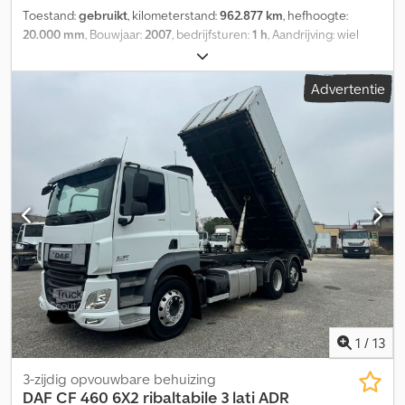
Toestand:
gebruikt
, kilometerstand:
962.877 km
, hefhoogte:
20.000 mm
, Bouwjaar:
2007
, bedrijfsturen:
1 h
, Aandrijving: wiel
Leeggewicht: 25.460 kg Hefcapaciteit: 14.800 kg Serienummer:
970090 / 5127349 Codpfx Asxwimxjqlsrf Bandentoestand voor:
Advertentie
80% Bandentoestand achter: 80% Neem voor meer informatie
contact op met PFEIFER GROUP.
1
/
13
3-zijdig opvouwbare behuizing
DAF
CF 460 6X2 ribaltabile 3 lati ADR