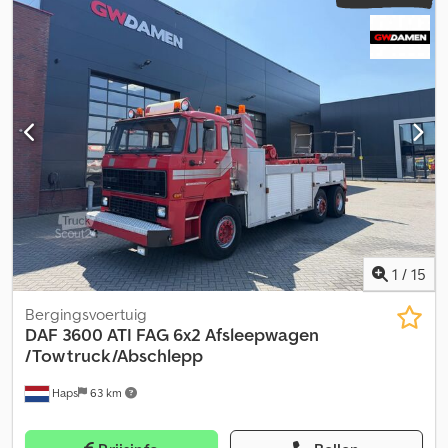
1
/
15
Bergingsvoertuig
DAF
3600 ATI FAG 6x2 Afsleepwagen
/Tow truck/Abschlepp
Haps
63 km