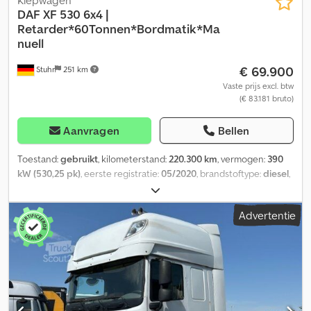
DAF
XF 530 6x4 |
Retarder*60Tonnen*Bordmatik*Ma
nuell
€ 69.900
Stuhr
251 km
Vaste prijs excl. btw
(€ 83.181 bruto)
Aanvragen
Bellen
Toestand:
gebruikt
, kilometerstand:
220.300 km
, vermogen:
390
kW (530,25 pk)
, eerste registratie:
05/2020
, brandstoftype:
diesel
,
totaalgewicht:
26.000 kg
, asconfiguratie:
3 assen
, remmen:
retarder
, kleur:
groen
, soort overbrenging:
mechanisch
,
Advertentie
emissieklasse:
Euro 6
, laadruimte inhoud:
11 m³
, laadruimte lengte:
4.900 mm
, laadruimtebreedte:
2.420 mm
, laadruimtehoogte:
950
mm
, Uitrusting:
ABS, airconditioning, navigatiesysteem,
standkachel
, ? Kipperopbouw met Bordmatik ? Toelating tot 60,0
ton totaal toegestaan gewicht ? AP-assen en bladvering ?
Koelbox ? Lane assist ? Portofoon ? Handgeschakelde
versnellingsbak Codpfx Aqoyw Ef Telorf ? Airconditioning ?