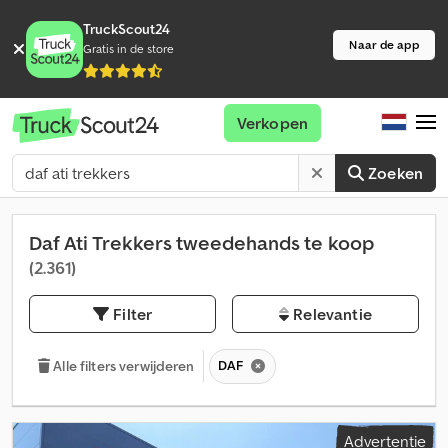
TruckScout24
Naar de app
Gratis in de store
Verkopen
Zoeken
Daf Ati Trekkers tweedehands te koop
(2.361)
Filter
Relevantie
DAF
Alle filters verwijderen
Advertentie