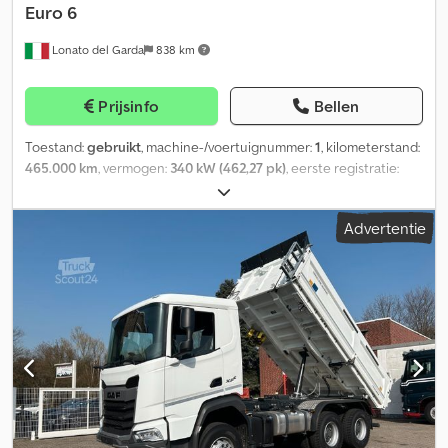
Euro 6
Lonato del Garda
838 km
Prijsinfo
Bellen
Toestand:
gebruikt
, machine-/voertuignummer:
1
, kilometerstand:
465.000 km
, vermogen:
340 kW (462,27 pk)
, eerste registratie:
08/2016
, brandstoftype:
diesel
, bandenmaten:
315/80 r 22.5
,
asconfiguratie:
6x2
, remmen:
motorrem
, soort overbrenging:
Advertentie
mechanisch
, emissieklasse:
Euro 6
, ophanging:
staal-lucht
,
Bouwjaar:
2016
, Uitrusting:
ABS, airconditioning, cruise control,
standkachel
, Gebruikte vrachtwagen DAF CF 460, driezijdige
kipper, 3 assen 6x2, bouwjaar 2016, lange cabine met 1 bed,
handgeschakelde ZF versnellingsbak met 16 versnellingen,
airconditioning, Webasto standkachel, motorrem, ABS, Euro 6,
ADR-goedgekeurd, laadbaklengte 6.200 mm, wielbasis 4.200 mm,
totale lengte voertuig 8.660 mm, totaal toegestaan gewicht
26.000 kg, laadvermogen 14.770 kg, 1e as met bladvering, 2e en 3e
as met luchtvering, 3e as is gestuurd en hefbaar, aluminium
velgen, zonneklep, bandenprofiel 80%, bandenmaat 315/80 R 22.5,