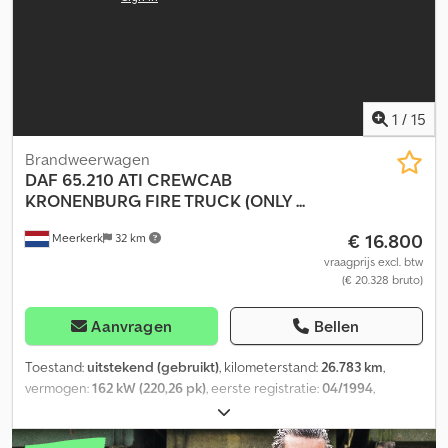
Cjdozp Uwtspfx Aqlorf Optische staat: zeer goed
1
/
15
Brandweerwagen
DAF
65.210 ATI CREWCAB
KRONENBURG FIRE TRUCK (ONLY ...
€ 16.800
Meerkerk
32 km
vraagprijs excl. btw
(€ 20.328 bruto)
Aanvragen
Bellen
Toestand:
uitstekend (gebruikt)
, kilometerstand:
26.783 km
,
vermogen:
162 kW (220,26 pk)
, eerste registratie:
04/1994
,
brandstoftype:
diesel
, bandenmaten:
275/70R22,5
, asconfiguratie:
4x2
, wielbasis:
3.800 mm
, brandstof:
diesel
,