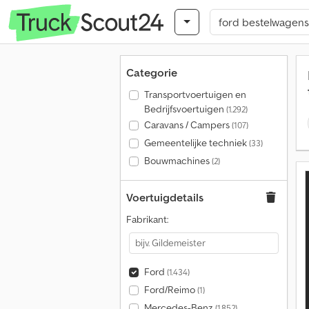
Categorie
Transportvoertuigen en
Bedrijfsvoertuigen
(1.292)
Caravans / Campers
(107)
Gemeentelijke techniek
(33)
Bouwmachines
(2)
Voertuigdetails
Fabrikant:
Ford
(1.434)
Ford/Reimo
(1)
Mercedes-Benz
(1.852)