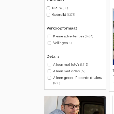
U
Nieuw
(56)
Gebruikt
(1.378)
m
Z
Verkoopformaat
s
Kleine advertenties
(1.434)
Veilingen
(0)
e
Details
Alleen met foto's
(1.415)
Alleen met video
(77)
Alleen gecertificeerde dealers
(605)
i
B