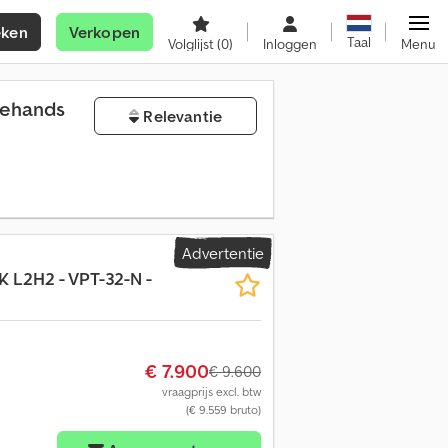
eken
Verkopen
Taal
Volglijst
(0)
Inloggen
Menu
dehands
Relevantie
Advertentie
PK L2H2 - VPT-32-N -
€ 7.900
€ 9.600
vraagprijs excl. btw
(€ 9.559 bruto)