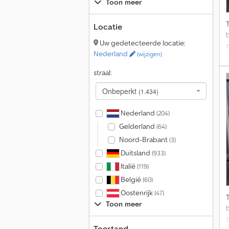
Toon meer
Locatie
Uw gedetecteerde locatie:
z
Nederland
(wijzigen)
U
straal:
Onbeperkt
(1.434)
Nederland
(204)
Gelderland
(64)
Noord-Brabant
(3)
Duitsland
(933)
B
Italië
(119)
België
(60)
Oostenrijk
(47)
Toon meer
z
Toestand