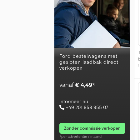
A
n
B
R
Z
ford bestelwagens met
gesloten laadbak direct
r
verkopen
vanaf
€ 4,49
*
G
Informeer nu
+49 201 858 955 07
o
T
d
zonder commissie verkopen
D
*per advertentie / maand
v