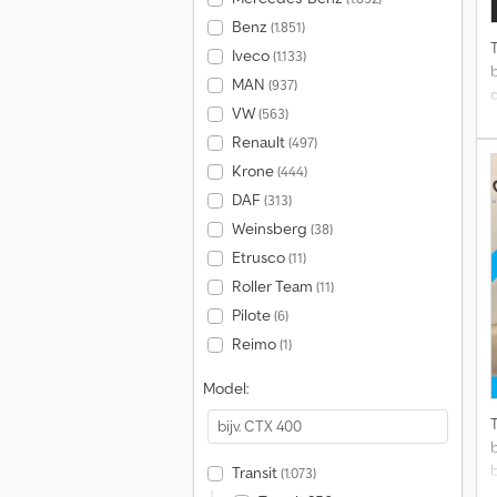
Benz
(1.851)
Iveco
(1.133)
MAN
(937)
VW
(563)
Renault
(497)
Krone
(444)
=
DAF
(313)
Weinsberg
(38)
Etrusco
(11)
i
Roller Team
(11)
Pilote
(6)
Reimo
(1)
Model:
Transit
(1.073)
a