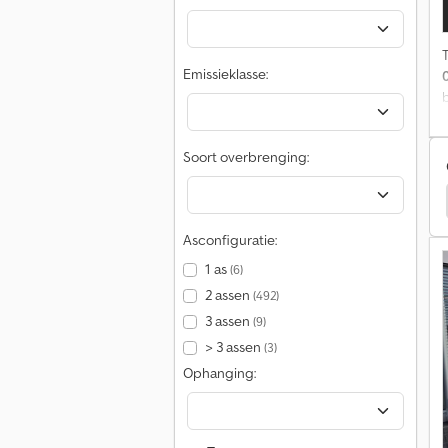
m
Emissieklasse:
o
Soort overbrenging:
ick-Up Bestelwagens
Peugeot Pick-Up Bestelwagens
Asconfiguratie:
G
1 as
(6)
2 assen
(492)
3 assen
(9)
> 3 assen
(3)
Ophanging: