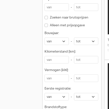
a
-
S
Zoeken naar brutoprijzen
S
I
Alleen met prijsopgave
Bouwjaar:
s
-
Kilometerstand [km]:
A
-
Vermogen [kW]:
G
t
-
A
Eerste registratie:
v
B
-
b
R
Brandstoftype: