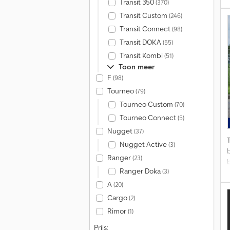
Transit 350
(370)
Transit Custom
(246)
Transit Connect
(98)
Transit DOKA
(55)
Transit Kombi
(51)
Toon meer
F
(98)
Tourneo
(79)
Tourneo Custom
(70)
Tourneo Connect
(5)
I
Nugget
(37)
e
Nugget Active
(3)
Ranger
(23)
Ranger Doka
(3)
A
(20)
Cargo
(2)
Rimor
(1)
Prijs: