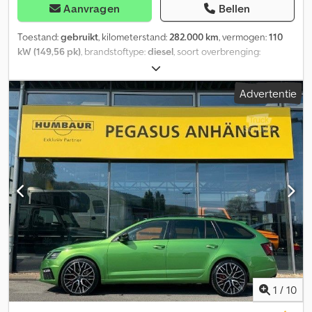
Aanvragen
Bellen
Toestand:
gebruikt
, kilometerstand:
282.000 km
, vermogen:
110
kW (149,56 pk)
, brandstoftype:
diesel
, soort overbrenging:
automatisch
, eerste registratie:
03/2019
, volgende keuring (TÜV):
01/2026
, emissieklasse:
Euro 6
, kleur:
grijs
, aantal zitplaatsen:
5
,
Advertentie
Uitrusting:
ABS, airconditioning, centrale vergrendeling,
elektronisch stabiliteitsprogramma (ESP),
immobilisatiesysteem, roetfilter, vierwielaandrijving
, Speciale
uitrusting: Uitvoering: Licht & Design, Business-pakket Amundsen,
Parkeersensoren voor en achter, Rijassistentiesysteem:
Afstandswaarschuwing met noodremsysteem in de stad
(frontradarassistent), Rijassistentiesysteem: Automatische
afstandregeling (ACC) met frontradarassistent (tot 160 km/u),
Rijassistentiesysteem: Rijprofielselectie,
Bagage-/laadruimteafdekking elektrisch, Variabele
laadruimtebodem, Ontgrendeling van de achterbankleuning in
de kofferbak, Metallic lak, Mistlampen met bochtverlichting,
Koplampen LED met adaptieve lichtverdeling (AFS) Overige
uitrusting: Achterin 3-punts veiligheidsgordels, Airbag
1
/
10
passagierszijde kan worden uitgeschakeld, Airbag