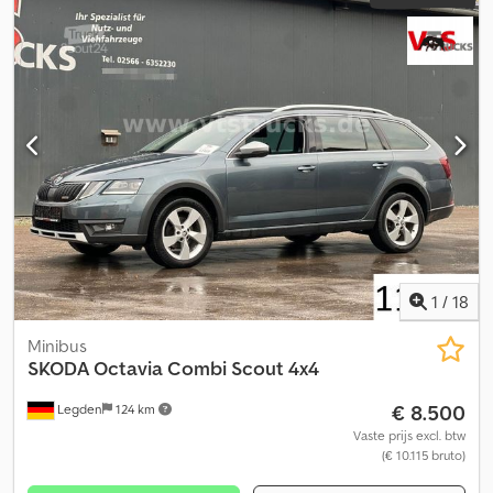
1
/
18
Minibus
SKODA
Octavia Combi Scout 4x4
€ 8.500
Legden
124 km
Vaste prijs excl. btw
(€ 10.115 bruto)