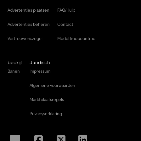
Skoda Fabia Bestelwagens
Advertenties plaatsen
FAQ/Hulp
Skoda Pick-Up Bestelwagens
Advertenties beheren
Contact
Vertrouwenszegel
Model koopcontract
bedrijf
Juridisch
Banen
Impressum
Algemene voorwaarden
Marktplaatsregels
Privacyverklaring