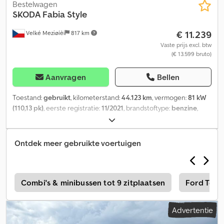
Bestelwagen
SKODA
Fabia Style
€ 11.239
Velké Meziøíèí
817 km
Vaste prijs excl. btw
(€ 13.599 bruto)
Aanvragen
Bellen
Toestand:
gebruikt
, kilometerstand:
44.123 km
, vermogen:
81 kW
(110,13 pk)
, eerste registratie:
11/2021
, brandstoftype:
benzine
,
kleur:
oranje
, soort overbrenging:
mechanisch
, emissieklasse:
Euro 6
, aantal zitplaatsen:
5
, Uitrusting:
ABS, airconditioning,
centrale vergrendeling, elektronisch stabiliteitsprogramma
Ontdek meer gebruikte voertuigen
(ESP), immobilisatiesysteem
, Speciale uitrusting:
Parkeersensoren voor en achter, achterlichten LED,
airconditioning Climatronic 2-zones, digitaal instrumentenpaneel
(virtual cockpit), comfortabele handsfree telefoonbediening
s
Combi's & minibussen tot 9 zitplaatsen
Ford Tour
Bluetooth, telefoonhouder, lichtmetalen velgen 7x17 (Procyon,
grijs), lichtmetalen velgen 7x17 (Procyon, zwart), metallic lak,
Advertentie
reservewiel als noodwiel, schijfremmen achter, getinte zijruiten
en achterruit (SunSet), Simply Clever-pakket,