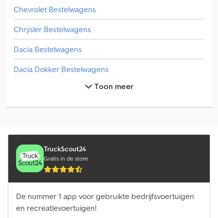
automatische airconditioning Climatronic. Van de eerste
Chevrolet Bestelwagens
eigenaar, regelmatig onderhouden. Prijs 11.239,- Eur, prijs inclusief
btw 13.600,- Eur.
Chrysler Bestelwagens
Dacia Bestelwagens
Dacia Dokker Bestelwagens
Toon meer
Fiat Bestelwagens
Fiat Doblo Bestelwagens
Fiat Ducato Bestelwagens
Fiat Scudo Bestelwagens
TruckScout24
Gratis in de store
Kia Bestelwagens
Maxus Bestelwagens
De nummer 1 app voor gebruikte bedrijfsvoertuigen
en recreatievoertuigen!
Maxus Verhoogde Bestelwagens