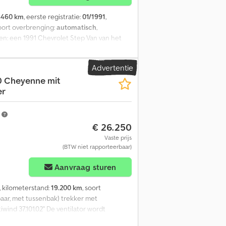
.460 km
, eerste registratie:
01/1991
,
soort overbrenging:
automatisch
,
n: een 1991 Chevrolet Step Van van het
SEL-motor. Kilometerstand: 178.460 mijl.
goed. Het voertuig wordt verkocht in de
Advertentie
nblatt), benodigd voor toelating in
 Cheyenne mit
onisch contact opnemen onder vermelding
er
m
€ 26.250
Vaste prijs
(BTW niet rapporteerbaar)
Aanvraag sturen
, kilometerstand:
19.200 km
, soort
ar, met tussenbak) trekker met
wind 37.101.02" De ventilator wordt
eschikt extern over een watertoevoer