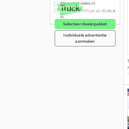
Verkoop aan meer dan 4
Alleen met video
(0)
miljoen potentiële
Alleen gecertificeerde dealers
geïnteresseerde per maand.
(6)
Selecteer dealerpakket
Individuele advertentie
aanmaken
s
E