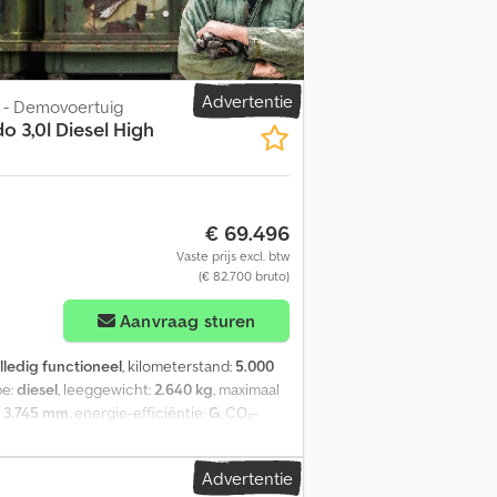
isplay - Leder interieur - Lederen stuurwiel
Panoramisch dak - Regensensor - Schuifdak
- Start/stop-automaat - Neerklapbare
h - Boordcomputer - Handsfree bellen -
adio - Audiosysteem - USB Veiligheid: -
Advertentie
k - Demovoertuig
ter - Alarmsysteem - Passagiersairbag -
do 3,0l Diesel High
 - Hoofdairbag - Bochtenverlichting - LED-
enspanningscontrolesysteem - Zij-airbag -
trol - Startblokkering - Centrale
erlichting Djdpfxoy Izd Tj Acyock - Dakrails
€ 69.496
vewiel - Schakelflippers -
Vaste prijs excl. btw
(€ 82.700 bruto)
Aanvraag sturen
lledig functioneel
, kilometerstand:
5.000
pe:
diesel
, leeggewicht:
2.640 kg
, maximaal
:
3.745 mm
, energie-efficiëntie:
G
, CO₂-
ofverbruik (buiten de stad):
9,3 l/100 km
,
renging:
automatisch
, emissieklasse:
Euro 6
,
Advertentie
ing:
ABS, aanhangwagenkoppeling,