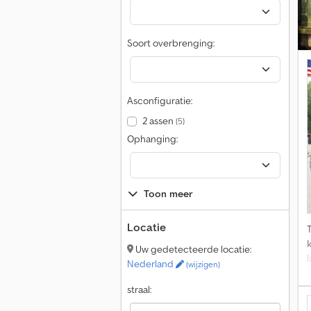
b
Soort overbrenging:
Asconfiguratie:
2 assen
(5)
v
Ophanging:
Toon meer
Locatie
Uw gedetecteerde locatie:
Nederland
(wijzigen)
straal:
a