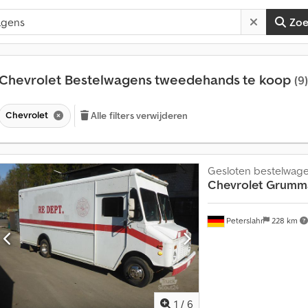
Zo
Chevrolet Bestelwagens tweedehands te koop
(9)
Chevrolet
Alle filters verwijderen
Gesloten bestelwag
Chevrolet
Grumma
Peterslahr
228 km
1
/
6
M