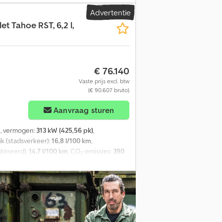
aak of worden geduwd met een trekstang.
Advertentie
uiglengte: 9.450 mm Oplegger: 5.300 mm
et Tahoe RST, 6,2 l,
 op het hoofdvoertuigbewijs, maar de
€ 76.140
Vaste prijs excl. btw
(€ 90.607 bruto)
Aanvraag sturen
m
, vermogen:
313 kW (425,56 pk)
,
ik (stadsverkeer):
16,8 l/100 km
,
mbineerd):
14,7 l/100 km
, CO₂-emissies:
390
26
, Uitrusting:
ABS, airbag, airconditioning,
grendeling, cruise control, elektronisch
iesysteem, parkeersensoren,
, 6,2 l, V8, MY26 Comfort: - 3-zone
l - Hill-hold-functie - Parkeersensoren
 achterklep - Elektrisch verstelbare