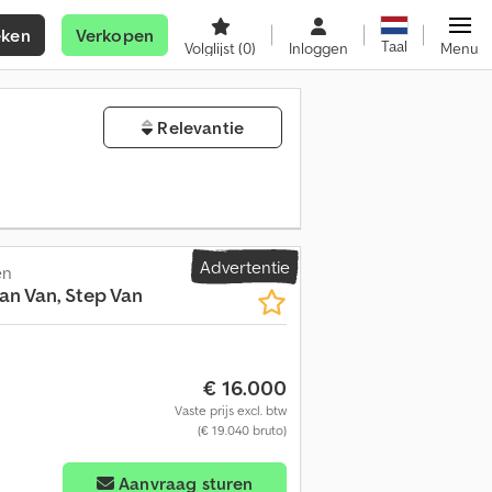
eken
Verkopen
Taal
Volglijst
(0)
Inloggen
Menu
Relevantie
Advertentie
en
n Van, Step Van
€ 16.000
Vaste prijs excl. btw
(€ 19.040 bruto)
Aanvraag sturen