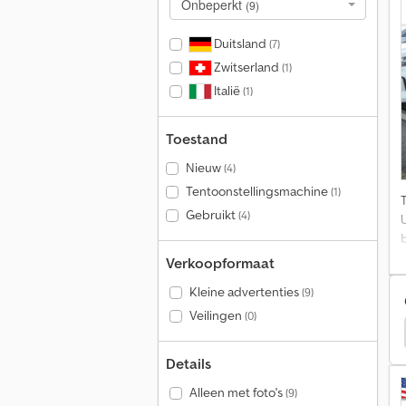
Onbeperkt
(9)
Duitsland
(7)
Zwitserland
(1)
Italië
(1)
E
Toestand
Nieuw
(4)
Tentoonstellingsmachine
(1)
Gebruikt
(4)
U
Verkoopformaat
Kleine advertenties
T
(9)
Veilingen
(0)
dge Charger Bestelwagens
Isuzu Nlr Vrachtwagens
Details
Alleen met foto's
(9)