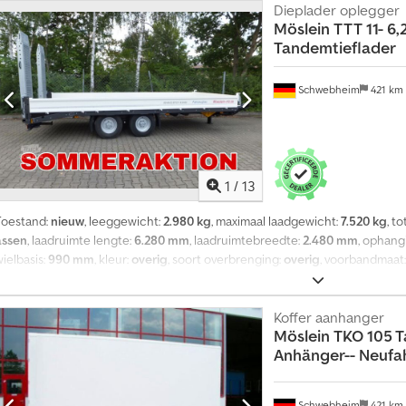
Dieplader oplegger
Möslein
TTT 11- 6
Tandemtieflader
Schwebheim
421 km
1
/
13
Toestand:
nieuw
, leeggewicht:
2.980 kg
, maximaal laadgewicht:
7.520 kg
, t
assen
, laadruimte lengte:
6.280 mm
, laadruimtebreedte:
2.480 mm
, ophang
ielbasis:
990 mm
, kleur:
overig
, soort overbrenging:
overig
, voorbandmaat
 17,5
, bestuurderscabine:
overig
, emissieklasse:
geen
, brandstof:
biodiesel
a. 2.700 mm lang x 560 mm breed, oprijplaten met roosterprofiel, laadhoogte
sjorogen van elk 6 t, staalborden, neerklapbaar en afneembaar, houten pla
Koffer aanhanger
Möslein
TKO 105 T
achterafgeschuind, laadoppervlakte binnenbreedte 2.480 mm, achterste la
Anhänger-- Neufah
ook leverbaar met laadvlaklengte van 5.300 mm, huurprijs vanaf €500, druk-
voorbehouden, voorbeeldafbeeldingen, meer gegevens onder: ! Dcjdpfx A
Schwebheim
421 km