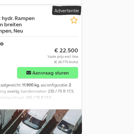
f BÄR, draagvermogen 1.500 kg, 4-
Advertentie
igen accu’s en laadkabel, zijwanddikte ca.
2 hydr. Rampen
ijen gecombineerde sjorrails, 7 paar
en breiten
ingen en wijzigingen voorbehouden,
mpen, Neu
sck
€ 22.500
Vaste prijs excl. btw
(€ 26.775 bruto)
Aanvraag sturen
otaalgewicht:
11.900 kg
, asconfiguratie:
2
ing:
overig
, bandenmaten:
235 / 75 R 17,5
,
chterbandmaat:
235 / 75 R 17,5
,
sting:
ABS, luchtdrukrem
, Laadhoogte
 (2.600 mm lang x 900 mm breed), 10
ingsbaksteunlier met last- en snelgang,
nkt, meerprijs voor oplegblok voor
uten, vergissingen en wijzigingen