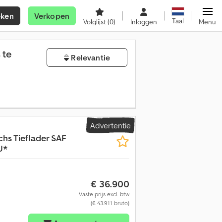
eken
Verkopen
Taal
Volglijst
(0)
Inloggen
Menu
 te
Relevantie
Advertentie
chs Tieflader SAF
U*
€ 36.900
Vaste prijs excl. btw
(€ 43.911 bruto)