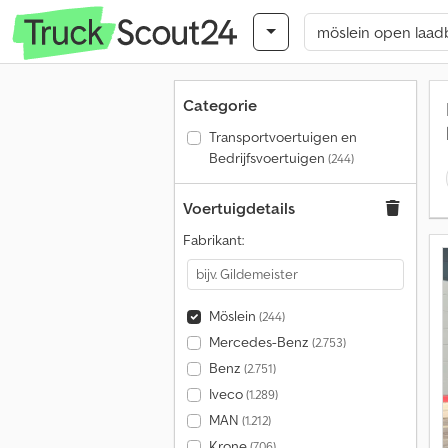
Categorie
Transportvoertuigen en
Bedrijfsvoertuigen
(244)
Voertuigdetails
Fabrikant:
Möslein
(244)
Mercedes-Benz
(2.753)
Benz
(2.751)
Iveco
(1.289)
MAN
(1.212)
Krone
(706)