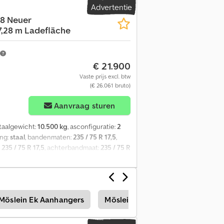
Advertentie
verstelbaar, Houten vloer 68 mm dik,
28 Neuer
voorschrift, Rondomverlichting, Voertuig
7,28 m Ladefläche
arschuwingsborden met verlichting en
ng van de oprijrampen, Prijs: € 1.000,
jzigingen voorbehouden, Voorbeeldfoto’s,
€ 21.900
Vaste prijs excl. btw
(€ 26.061 bruto)
Aanvraag sturen
otaalgewicht:
10.500 kg
, asconfiguratie:
2
ing:
staal
, bandenmaten:
235 / 75 R 17,5
,
:
235 / 75 R 17,5
, achterbandmaat:
235 / 75 R
Uitrusting:
ABS, luchtdrukrem
, voorzijde
 insteekbare sponningen, laadvlak achter
rofiel, ook leverbaar met laadvlaklengte
ehouden, voorbeeldafbeeldingen. Meer
Möslein Ek Aanhangers
Möslein Diepladers
Koffers