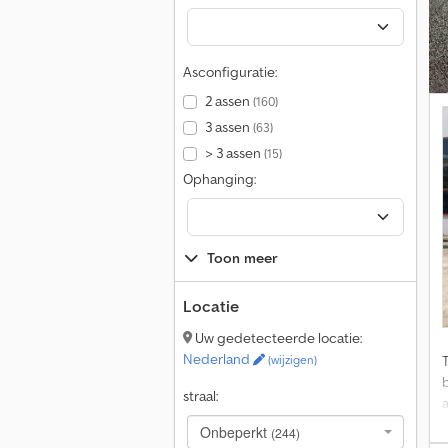
Asconfiguratie:
2 assen
(160)
3 assen
(63)
> 3 assen
(15)
Ophanging:
Toon meer
Locatie
Uw gedetecteerde locatie:
Nederland
(wijzigen)
straal:
Onbeperkt
(244)
s