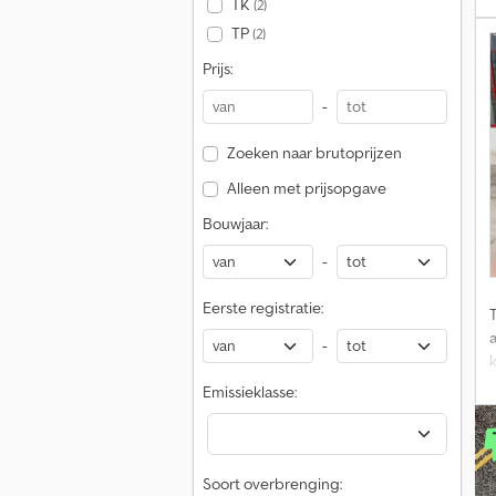
TK
(2)
U
TP
(2)
c
Prijs:
-
v
Zoeken naar brutoprijzen
Alleen met prijsopgave
Bouwjaar:
-
Eerste registratie:
-
k
Emissieklasse:
s
Soort overbrenging: