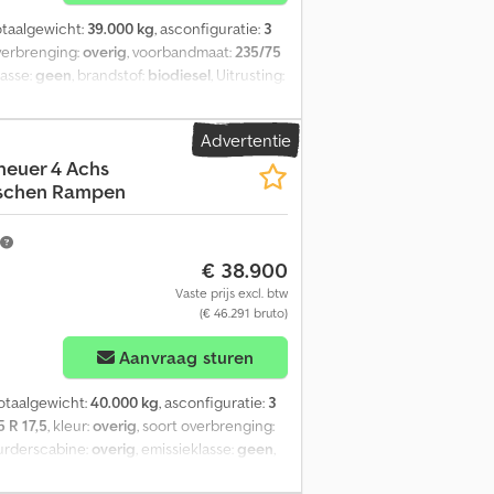
totaalgewicht:
39.000 kg
, asconfiguratie:
3
overbrenging:
overig
, voorbandmaat:
235/75
lasse:
geen
, brandstof:
biodiesel
, Uitrusting:
00 mm, voorwand ca. 800 mm hoog, 14
 sjorogen, 4 paar
Advertentie
rbehouden, voorbeeldfoto’s --. Meer
 neuer 4 Achs
lischen Rampen
€ 38.900
Vaste prijs excl. btw
(€ 46.291 bruto)
Aanvraag sturen
totaalgewicht:
40.000 kg
, asconfiguratie:
3
 R 17,5
, kleur:
overig
, soort overbrenging:
uurderscabine:
overig
, emissieklasse:
geen
,
heffen en dalen, Aslastwegers, Totale