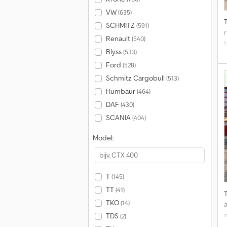
VW
(635)
SCHMITZ
(591)
r
Renault
(540)
t
Blyss
(533)
Ford
(528)
Schmitz Cargobull
(513)
Humbaur
(464)
DAF
(430)
SCANIA
(404)
Model:
T
(145)
TT
(41)
TKO
(14)
TDS
(2)