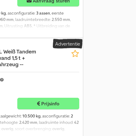
Aanvraag sturen
 kg
, asconfiguratie:
3 assen
, eerste
060 mm
, laadruimtebreedte:
2.550 mm
,
mm
, Uitrusting:
ABS
, * Uitbreiding van de
 TEBS-E * SAF assen met trommelremmen *
echnisch toelaatbaar totaalgewicht:
Advertentie
atum: 07.2027 ----Voertuignummer: 12340---
L Weiß Tandem
riften zijn digitaal verwijderd.-----Wij
and 1,5 t +
n toepassing zijn op de aankoop van een
hrzeug --
orgen voor de rest. Wij kunnen u tegen
n uw oude voertuig APK-keuring Complete
eken Transport van voertuigen Registratie
Prijsinfo
otaalgewicht:
10.500 kg
, asconfiguratie:
2
mtehoogte:
2.420 mm
, laadruimte inhoud:
42
:
overig
, soort overbrenging:
overig
,
cabine:
overig
, emissieklasse:
geen
,