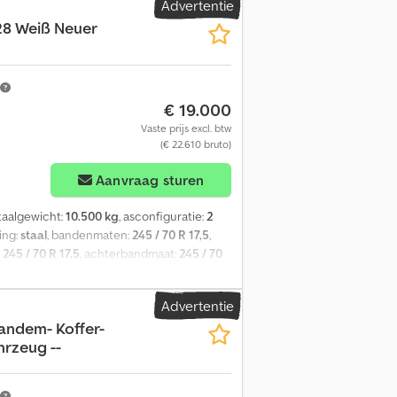
Advertentie
,28 Weiß Neuer
€ 19.000
Vaste prijs excl. btw
(€ 22.610 bruto)
Aanvraag sturen
otaalgewicht:
10.500 kg
, asconfiguratie:
2
ing:
staal
, bandenmaten:
245 / 70 R 17,5
,
:
245 / 70 R 17,5
, achterbandmaat:
245 / 70
, Uitrusting:
ABS, luchtdrukrem
, oprijplaat
: 840 mm, 12 sjorogen van elk 2,5 t, 8
Advertentie
nken van 50 mm, laadvlak
andem- Koffer-
adbok afneembaar, voorzijde doorlaadbaar,
rzeug --
 en typefouten, vergissingen en wijzigingen
sztfagsbgok