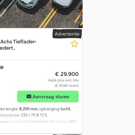
pfeztfamox Abgjck
Advertentie
 Achs Tieflader-
edert,
€ 29.900
Vaste prijs excl. btw
(€ 35.581 bruto)
Aanvraag sturen
mte lengte:
8.200 mm
, ophanging:
lucht
,
orbandmaat:
235 / 75 R 17,5
,
geen
, brandstof:
biodiesel
, Uitrusting:
ABS,
g, Laadhoogte beladen ca.: 890 mm, 22
ca. 3.100 x 750 mm), Klimstrip aan de