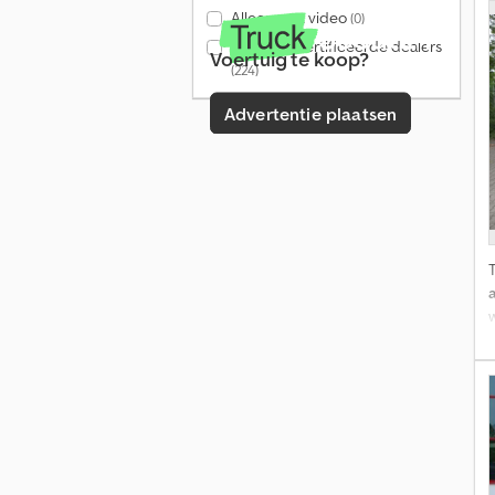
Alleen met video
(0)
Alleen gecertificeerde dealers
Voertuig te koop?
(224)
Advertentie plaatsen
w
R
c