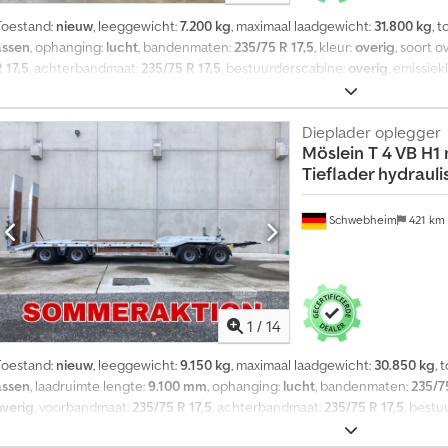
Toestand:
nieuw
, leeggewicht:
7.200 kg
, maximaal laadgewicht:
31.800 kg
, 
assen
, ophanging:
lucht
, bandenmaten:
235/75 R 17,5
, kleur:
overig
, soort 
 17,5
, achterbandmaat:
235/75 R 17,5
, bestuurderscabine:
overig
, emissiek
ABS, luchtdrukrem
, Lengte hoogbed ca. 4.180 mm, lengte laagbed ca. 9.4
rungenkokers in het buitenframe, 8 insteekrungen, 3 dwarsrungenlijsten, 24
containervergrendelingen. -- Drukfouten, vergissingen en wijzigingen voo
Dieplader oplegger
Möslein
T 4 VB H1
egevens onder: !, Meer details: ! Dcedjztd Ucspfx Abgjk
Tieflader hydrau
Schwebheim
421 km
1
/
14
Toestand:
nieuw
, leeggewicht:
9.150 kg
, maximaal laadgewicht:
30.850 kg
, 
assen
, laadruimte lengte:
9.100 mm
, ophanging:
lucht
, bandenmaten:
235/75
overig
, voorbandmaat:
235/75 R 17,5
, achterbandmaat:
235/75 R 17,5
, best
brandstof:
biodiesel
, Uitrusting:
ABS, luchtdrukrem
, ABS, Luchtvering met 