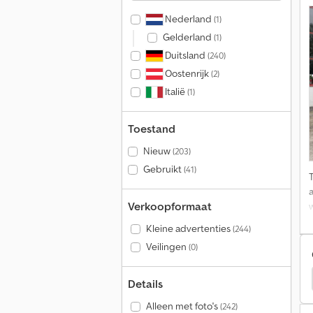
Nederland
(1)
Gelderland
(1)
Duitsland
(240)
z
G
Oostenrijk
(2)
Italië
(1)
Toestand
Nieuw
(203)
Gebruikt
(41)
Verkoopformaat
w
1
Kleine advertenties
(244)
Veilingen
(0)
ngers
Excalibur Aanhangers
König Aanhangers
g
Details
Alleen met foto's
(242)