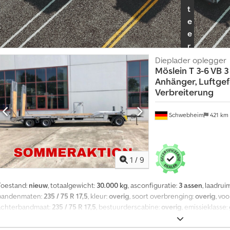
voorbehouden, voorbeeldfoto’s --, Meer gegevens op: !, Meer details: ! Dsd
t
e
e
r
d
Dieplader oplegger
Möslein
T 3-6 VB 3
e
Anhänger, Luftgef
a
Verbreiterung
l
e
Schwebheim
421 km
r
p
a
k
1
/
9
k
e
Toestand:
nieuw
, totaalgewicht:
30.000 kg
, asconfiguratie:
3 assen
, laadrui
t
bandenmaten:
235 / 75 R 17,5
, kleur:
overig
, soort overbrenging:
overig
, vo
achterbandmaat:
235 / 75 R 17,5
, bestuurderscabine:
overig
, emissieklasse:
I
luchtdrukrem
, Totale laadlengte ca.: 8.200 mm, Laagbed ca.: 6.000 mm lan
n
jorogen van elk 10 ton, 10 rongenpockets in het buitenframe, Oprijrampen (