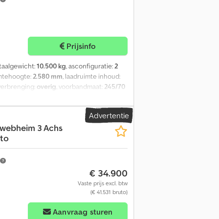
Prijsinfo
otaalgewicht:
10.500 kg
, asconfiguratie:
2
imtehoogte:
2.580 mm
, laadruimte inhoud:
overbrenging:
overig
, voorbandmaat:
245/70
lasse:
geen
, Uitrusting:
ABS, luchtdrukrem
,
12642 Code XL, 1 x binnenverlichting,
Advertentie
d. -- Drukfouten, vergissingen en
hwebheim 3 Achs
 !, Meer details: ! Dcodpfx Aboztd Tfegsk
ato
€ 34.900
Vaste prijs excl. btw
(€ 41.531 bruto)
Aanvraag sturen