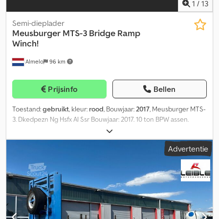
opbouw: Ja = Bedrijfsinformatie = Voor meer informatie:
1
/
13
Semi-dieplader
Meusburger
MTS-3 Bridge Ramp
Winch!
Almelo
96 km
Prijsinfo
Bellen
Toestand:
gebruikt
, kleur:
rood
, Bouwjaar:
2017
, Meusburger MTS-
3. Dkedpezn Ng Hsfx Al Ssr Bouwjaar: 2017. 10 ton BPW assen.
Maximaal gewicht: 38.500 kg. EBS ABS ALB. Hydraulisch systeem
van de aanhanger, geschikt voor gebruik met een NATO-
Advertentie
koppeling. Gegroefde vloer. Hydraulische brug van vloer naar
zwanenhals: - Lengte: 3450 mm. Lier. Hydraulisch uitschuifbare
laadklep. Luchtvering. Derde as als stuuras (met naloopsturing).
Afmetingen: Zwanenhals: L: 3370 mm. B: 2550 mm. H: 1300 mm.
Hoogte zadelpen: 1150 mm. Vloer: L: 7100 + 2750 mm. B: 2550 mm. H:
900 mm. Banden: 235/75R17,5, 50% profiel. Duitse aanhanger! ID-
nummer: 528. De algemene voorwaarden van Heinhuis zijn van