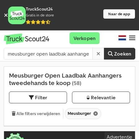
TruckScout24
Naar de app
Gratis in de store
Verkopen
Zoeken
Meusburger Open Laadbak Aanhangers
tweedehands te koop
(58)
Filter
Relevantie
Meusburger
Alle filters verwijderen
Advertentie