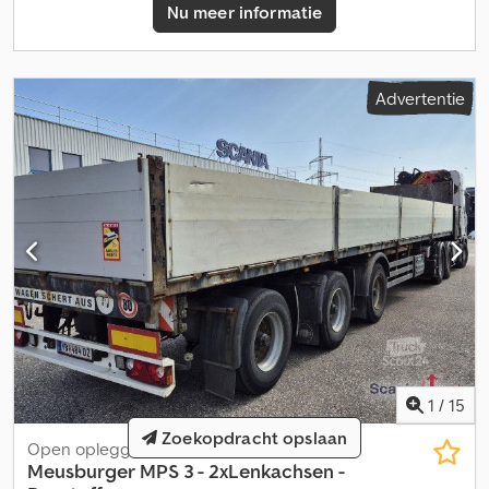
Nu meer informatie
Advertentie
1
/
15
Zoekopdracht opslaan
Open oplegger
Meusburger
MPS 3 - 2xLenkachsen -