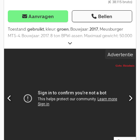
(€ 38.115 bruto)
Aanvragen
Bellen
Toestand:
gebruikt
, kleur:
groen
, Bouwjaar:
2017
, Meusburger
MTS-4. Bouwjaar: 2017. 8 ton BPW-assen. Maximaal gewicht: 50.000
kg. Trekgewicht: 18.000 kg. 4 meter uitschuifbaar. EBS ABS ALB.
Draaivergrendelingen. Luchtvering. 3e en 4e as zijn stuurassen
Advertentie
(volgassen). Gegalvaniseerd. Afmetingen: L: 3950 mm. B: 2550 mm.
H: 1100 mm. Trekgewicht hoogte: 1000 mm. Vloer: L: 9600 mm. B:
2550 mm. H: 800 mm. Banden: 205/65R17,5 70%. Mega - Laadbak!
ID-NR: 466. De algemene voorwaarden van Heinhuis zijn van
toepassing op alle advertenties, aanbiedingen en prijsopgaven
van Heinhuis, alle overeenkomsten die door Heinhuis worden
gesloten en de onderhandelingen die daaraan voorafgaan. Door
op welke wijze dan ook te reageren, aanvaardt u de
toepasselijkheid van de algemene voorwaarden van Heinhuis en
verklaart u dat u kennis heeft genomen van deze algemene
voorwaarden. Onze prijzen zijn exportprijzen exclusief BTW. =
Meer informatie = Dedpfezn Nhqex Al Sskr Bouwjaar: 2017
Maximaal toegestaan totaalgewicht: 50.000 kg Uitschuifbare