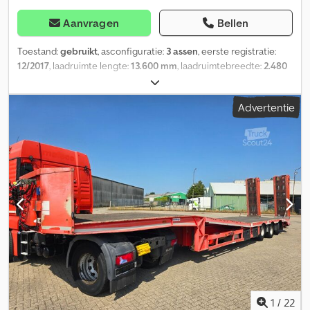
Aanvragen
Bellen
Toestand:
gebruikt
, asconfiguratie:
3 assen
, eerste registratie:
12/2017
, laadruimte lengte:
13.600 mm
, laadruimtebreedte:
2.480
mm
, laadruimtehoogte:
2.730 mm
, totale lengte:
13.900 mm
,
totale breedte:
2.600 mm
, totale hoogte:
4.000 mm
, ophanging:
Advertentie
lucht
, bandenmaten:
435/50R19,5
, kleur:
overig
, Bouwjaar:
2017
,
Uitrusting:
ABS, laadklep
, = Aanvullende opties en accessoires =
Dkedpowx Enqsfx Al Sor - Centrale smering - EBS - Laadklep =
Bijzonderheden = Aantal Assen: 3, Eigen gewicht: 10900 kg,
Totaalgewicht: 38500 kg, Kingpin afmeting: 2 inch, Centrale
smering, Vering type: vollucht, ABS (Anti Blokkeer Systeem), EBS,
Bouwjaar opbouw: 2017, Zijwand materiaal: zeil, Schuifdak, Merk as:
BPW, Laadklep, Soort laadklep: onderschuif klep, Capaciteit
laadklep: 2000 kg, Merk laadklep: D hollandia, Materiaal laadklep:
metaal en aluminium, Plateau grootte: 170x240, Laadklep accu, 4M
EXTENDABLE / LAST AXLE STEERING / 2T TAILLIFT / LIBNER FULL
OPENING CURTAIN = Meer informatie = Algemene informatie
Cabine: dag Kenteken: KLEYN1 Aandrijving Brandstofsoort: Diesel
Transmissie Transmissie: Handgeschakeld Asconfiguratie
1
/
22