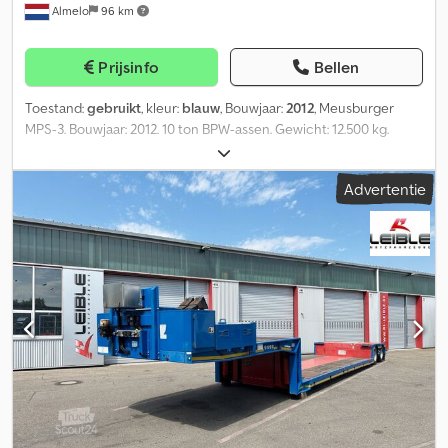
Almelo
96 km
Prijsinfo
Bellen
Toestand:
gebruikt
, kleur:
blauw
, Bouwjaar:
2012
, Meusburger
MPS-3. Bouwjaar: 2012. 10 ton BPW-assen. Gewicht: 12.500 kg.
Draagvermogen: 32.500 kg. Maximaal gewicht: 45.000 kg.
Draagvermogen trekhaak: 15.000 kg. 7 meter uitschuifbaar.
Advertentie
Hydraulisch systeem, aangesloten op de truck (NATO-aansluiting).
Centraal smeersysteem. Radiografische afstandsbediening. ABS
EBS ALB. Verstelbaar dak. Stuurbekrachtiging op 3 stuurassen.
Luchtvering. Draaivergrendelingen. Schuifdak. Afmetingen
binnen: L: 13.590 mm. B: 2490 mm. H: Binnen: 2900 mm. H: Vloer:
1120 mm. Banden: 235/75R17,5, 60% profiel. Dedpfx Aley S Svnj Sekr
Mooie aanhangwagen! ID-nummer: 614. De algemene
voorwaarden van Heinhuis zijn van toepassing op alle
advertenties, aanbiedingen en offertes van Heinhuis, alle
overeenkomsten die door Heinhuis worden gesloten en de
onderhandelingen die eraan voorafgaan. Door op enigerlei wijze
te reageren, aanvaardt u de toepasselijkheid van de algemene
voorwaarden van Heinhuis en verklaart u kennis te hebben