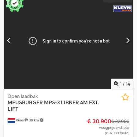
1
/
14
Open laadbak
MEUSBURGER
MPS-3 LIBNER 4M EXT.
LIFT
€ 30.900
Vuren
38 km
€ 32.900
vraagprijs excl. btw
(€ 37.389 bruto)