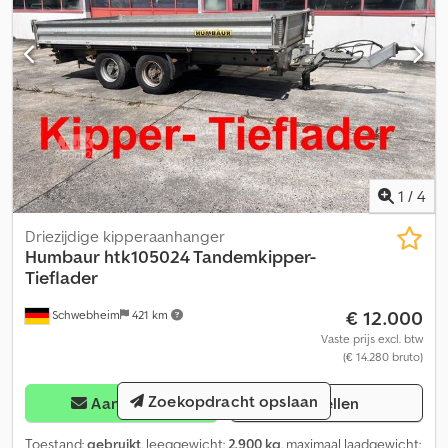
1
/
4
Driezijdige kipperaanhanger
Humbaur
htk105024 Tandemkipper-
Tieflader
€ 12.000
Schwebheim
421 km
Vaste prijs excl. btw
(€ 14.280 bruto)
Zoekopdracht opslaan
Aanvragen
Bellen
Toestand:
gebruikt
, leeggewicht:
2.900 kg
, maximaal laadgewicht: