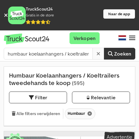
TruckScout24
Naar de app
Gratis in de store
Verkopen
Zoeken
Humbaur Koelaanhangers / Koeltrailers
tweedehands te koop
(595)
Filter
Relevantie
Humbaur
Alle filters verwijderen
Advertentie