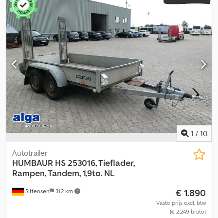
1
/
10
Autotrailer
HUMBAUR
HS 253016, Tieflader,
Rampen, Tandem, 1,9to. NL
€ 1.890
Sittensen
312 km
Vaste prijs excl. btw
(€ 2.249 bruto)