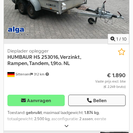
1
/
10
Dieplader oplegger
HUMBAUR
HS 253016, Verzinkt,
Rampen, Tandem, 1,9to. NL
€ 1.890
Sittensen
312 km
Vaste prijs excl. btw
(€ 2.249 bruto)
Aanvragen
Bellen
Toestand:
gebruikt
, maximaal laadgewicht:
1.874 kg
,
totaalgewicht:
2.500 kg
, asconfiguratie:
2 assen
, eerste
registratie:
03/2012
, volgende keuring (TÜV):
01/2027
, laadruimte
lengte:
3.000 mm
, laadruimtebreedte:
1.600 mm
,