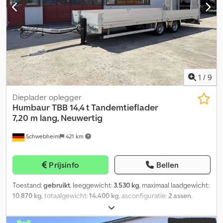
vergissingen en wijzigingen voorbehouden, voorbeeldfoto's --,
Meer gegevens onder: !, Meer details: ! Csdszr Uinspfx Ah Eerf
1
/
9
Dieplader oplegger
Humbaur
TBB 14,4 t Tandemtieflader
7,20 m lang, Neuwertig
Schwebheim
421 km
Prijsinfo
Bellen
Toestand:
gebruikt
, leeggewicht:
3.530 kg
, maximaal laadgewicht:
10.870 kg
, totaalgewicht:
14.400 kg
, asconfiguratie:
2 assen
,
eerste registratie:
10/2025
, volgende keuring (TÜV):
10/2026
,
laadruimte lengte:
7.200 mm
, laadruimtebreedte:
2.480 mm
,