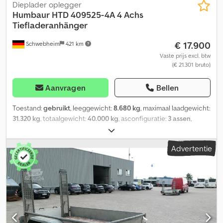
Dieplader oplegger
Humbaur
HTD 409525-4A 4 Achs
Tiefladeranhänger
€ 17.900
Schwebheim
421 km
Vaste prijs excl. btw
(€ 21.301 bruto)
Aanvragen
Bellen
Toestand:
gebruikt
, leeggewicht:
8.680 kg
, maximaal laadgewicht:
31.320 kg
, totaalgewicht:
40.000 kg
, asconfiguratie:
3 assen
,
eerste registratie:
09/2018
, ophanging:
overig
, bandenmaten:
235/75R17,5
, kleur:
overig
, soort overbrenging:
overig
,
Advertentie
voorbandmaat:
235/75R17,5
, achterbandmaat:
235/75R17,5
,
bestuurderscabine:
overig
, emissieklasse:
geen
, Uitrusting:
ABS,
luchtdrukrem
, Sjorogen, ABS, verbreding met
waarschuwingsborden, voertuig wordt in opdracht verkocht., --
Drukfouten, vergissingen en wijzigingen voorbehouden,
voorbeeldfoto’s --, Meer gegevens onder: !, Meer details: !
Crodpszr R Ugefx Ah Esf