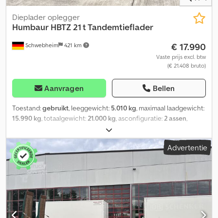
Dieplader oplegger
Humbaur
HBTZ 21 t Tandemtieflader
€ 17.990
Schwebheim
421 km
Vaste prijs excl. btw
(€ 21.408 bruto)
Aanvragen
Bellen
Toestand:
gebruikt
, leeggewicht:
5.010 kg
, maximaal laadgewicht:
15.990 kg
, totaalgewicht:
21.000 kg
, asconfiguratie:
2 assen
,
eerste registratie:
09/2019
, laadruimte lengte:
7.200 mm
,
laadruimtebreedte:
2.550 mm
, ophanging:
lucht
, bandenmaten:
Advertentie
235 / 75 R 17,5
, kleur:
overig
, soort overbrenging:
overig
,
voorbandmaat:
235 / 75 R 17,5
, achterbandmaat:
235 / 75 R 17,5
,
bestuurderscabine:
overig
, emissieklasse:
geen
, brandstof:
biodiesel
, Uitrusting:
ABS, luchtdrukrem
, Chassis: thermisch
verzinkt, 20 sjorogen, 10 rongenpockets, laadhoogte: 900 mm,
voertuig wordt in opdracht van de bank verkocht. -- Drukfouten,
vergissingen en wijzigingen voorbehouden, voorbeeldfoto’s --