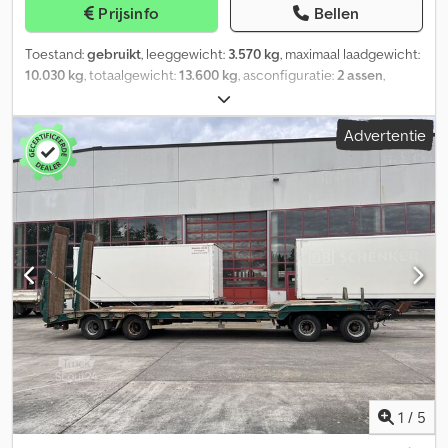
Prijsinfo
Bellen
Toestand:
gebruikt
, leeggewicht:
3.570 kg
, maximaal laadgewicht:
10.030 kg
, totaalgewicht:
13.600 kg
, asconfiguratie:
2 assen
,
eerste registratie:
10/2017
, laadruimte lengte:
6.300 mm
,
laadruimtebreedte:
2.470 mm
, ophanging:
overig
, bandenmaten:
Advertentie
205/65R17,5 ---/124J
, kleur:
overig
, soort overbrenging:
overig
,
voorbandmaat:
205/65R17,5 ---/124J
, achterbandmaat:
205/65R17,5 ---/124J
, bestuurderscabine:
overig
, emissieklasse:
geen
, Uitrusting:
ABS, luchtdrukrem
, Laadhoogte ca. 820 mm, 10
sjorogen, -- Drukfouten, vergissingen en wijzigingen
voorbehouden, voorbeeldafbeeldingen --, Meer gegevens onder:
!, Meer details: ! Cjdpfxszr R T Ns Ah Eorf
1
/
5