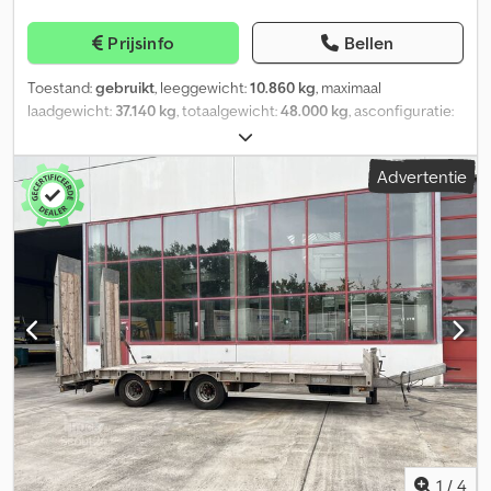
Prijsinfo
Bellen
Toestand:
gebruikt
, leeggewicht:
10.860 kg
, maximaal
laadgewicht:
37.140 kg
, totaalgewicht:
48.000 kg
, asconfiguratie:
3 assen
, eerste registratie:
06/2018
, ophanging:
lucht
,
bandenmaten:
235/75 R17,5 140J
, kleur:
overig
, soort
Advertentie
overbrenging:
overig
, voorbandmaat:
235/75 R17,5 140J
,
achterbandmaat:
235/75 R17,5 140J
, bestuurderscabine:
overig
,
emissieklasse:
geen
, Uitrusting:
ABS, luchtdrukrem
,
Rubberbekleding, 2-delige oprijplaat met roosterprofielen,
oprijplaten over volledige breedte, elektro-hydraulische pomp
voor oprijplaten of via vrachtwagenhydrauliek, -- Drukfouten,
vergissingen en wijzigingen voorbehouden, voorbeeldfoto's --,
Meer gegevens onder: !, Meer details: ! Codpfx Aezrqlfjh Eorf
1
/
4