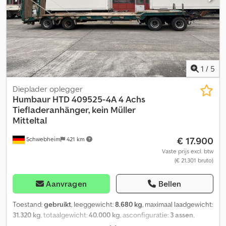
Meer gegevens onder: ! Meer details: ! Credozrqkzjpfx Ah Ejf
1
/
5
Dieplader oplegger
Humbaur
HTD 409525-4A 4 Achs
Tiefladeranhänger, kein Müller
Mitteltal
€ 17.900
Schwebheim
421 km
Vaste prijs excl. btw
(€ 21.301 bruto)
Aanvragen
Bellen
Toestand:
gebruikt
, leeggewicht:
8.680 kg
, maximaal laadgewicht:
31.320 kg
, totaalgewicht:
40.000 kg
, asconfiguratie:
3 assen
,
eerste registratie:
09/2018
, ophanging:
overig
, bandenmaten: