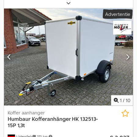
laadruimtebreedte:
1.730 mm
, laadruimtehoogte:
1.885 mm
, totale
breedte:
2.275 mm
, totale hoogte:
2.580 mm
, Bouwjaar:
2026
,
Advertentie
Humbaur gesloten aanhanger HK253218-20PF30RA met
vuurverzinkt chassis, groot automatisch steunwiel,
binnenverlichting, sjorbandensysteem met verstelbare sjorogen,
30 mm sandwichpanelen, verzinkt en wit gelakt,
achteruitrijlichten, draaistangvergrendeling en scharnieren van
roestvrij staal, afsluitbaar. Speciale prijs. Verder nog diverse
nieuwe en gebruikte aanhangers op voorraad. Ik ben sinds 1993
officieel Humbaur-dealer en verzorg ook service, reparaties en
verkoop van onderdelen. Prijs af magazijn Hechenberg,
Tittmoning. Crsdpszkc Ezefx Aansf
1
/
10
Koffer aanhanger
Humbaur
Kofferanhänger HK 132513-
15P 1,3t
Lüdersfeld
271 km