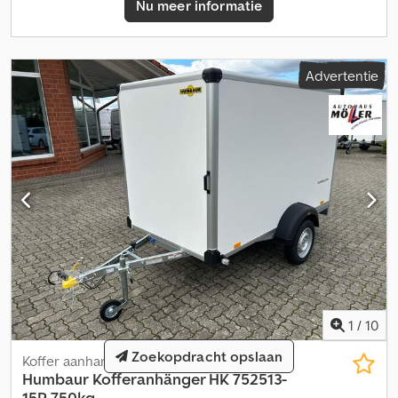
Nu meer informatie
Uitrusting Buitenkant wit Afsluitbare achterdeur incl.
deurvastzetter Handgreep Regengoot Vastzetogen flexibel
verplaatsbaar in het frameprofiel Antislip vloerenplaat Neuswiel
Binnenverlichting Chassis verzinkt Frame geschroefd en verzinkt
Advertentie
V-dissel AL-KO of Knott as en remsysteem Optionele accessoires
(tegen meerprijs) 100 km/h certificaat incl. montage 2x
schokdempers Uitzetraam Dakventilator Dubbele achterdeuren
Achterklep / oprit Achtersteunpoten Ventilatieschuif Reservewiel
incl. houder Sjorrail Stootstrip 15 cm of 30 cm Gleufankerrrail
Zijdeur Verkoopterras aan de zijkant Aanhangwag slot
Automatisch neuswiel incl. montage Spanband Levering van het
voertuig door heel Duitsland Registratie door heel Duitsland
Exportkenteken (5 dagen geldig) Opmerking Gewichtsangaven
kunnen, afhankelijk van de uitrusting, afwijken. Fouten,
tussentijdse verkoop en wijzigingen voorbehouden! Staat,
rijgeschiktheid: rijklaar, garantie: fabrieksgarantie van de fabrikant
Crodpeuchkxjfx Aansf
1
/
10
Zoekopdracht opslaan
Koffer aanhanger
Humbaur
Kofferanhänger HK 752513-
15P 750kg