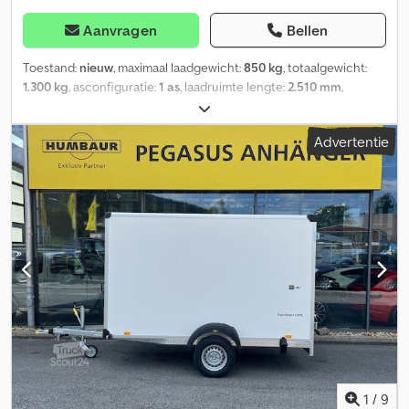
Aanvragen
Bellen
Toestand:
nieuw
, maximaal laadgewicht:
850 kg
, totaalgewicht:
1.300 kg
, asconfiguratie:
1 as
, laadruimte lengte:
2.510 mm
,
laadruimtebreedte:
1.510 mm
, laadruimtehoogte:
1.520 mm
, totale
breedte:
2.000 mm
, totale hoogte:
2.105 mm
, Bouwjaar:
2026
,
Advertentie
Humbaur HK 132515-15P Gesloten aanhangwagen Nieuw voertuig
Enkelasser NIEUW Auto-aanhangwagen Toelaatbaar
totaalgewicht: 1300 kg Leeggewicht: 450 kg Laadvermogen: 850
kg Totale afmetingen: 3775 mm x 2000 mm x 2105 mm
Binnenafmetingen: 2510 mm x 1510 mm x 1520 mm Dubbele
vleugeldeur achter Draaistangsluiting en scharnieren verzinkt
Zijwanden en dak van multiplex UV-bestendige kunststofcoating
Bodemplaat 15 mm dik Binnenverlichting 6 sjorogen in het
frameprofiel Trekvermogen 400 kg per sjoroog Neuswiel V-dissel
Cedpfx Aaot D Tzmonerf 13 inch De Humbaur gesloten
aanhangwagens kunnen naar wens individueel worden
samengesteld. Er is een groot assortiment aan accessoires en
uitrustingsmogelijkheden beschikbaar. De verschillende
modellen zijn in diverse gewichtsklassen en formaten ook
1
/
9