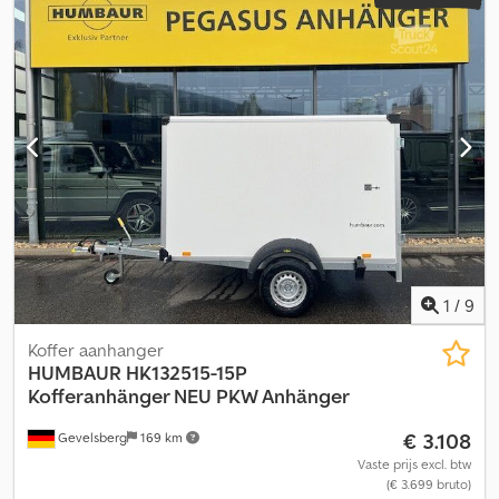
1
/
9
Koffer aanhanger
HUMBAUR
HK132515-15P
Kofferanhänger NEU PKW Anhänger
€ 3.108
Gevelsberg
169 km
Vaste prijs excl. btw
(€ 3.699 bruto)