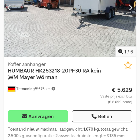
graag in ruil. Financiering / leasing ook mogelijk zonder
aanbetaling! Heeft u nog vragen? Wij adviseren u graag!
1
/
6
Koffer aanhanger
HUMBAUR
HK253218-20PF30 RA kein
,WM Mayer Wörman
€ 5.629
Tittmoning
676 km
Vaste prijs excl. btw
(€ 6.699 bruto)
Aanvragen
Bellen
Toestand:
nieuw
, maximaal laadgewicht:
1.670 kg
, totaalgewicht:
2.500 kg
, asconfiguratie:
2 assen
, laadruimte lengte:
3.185 mm
,