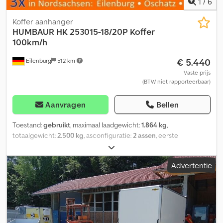
1
/
6
Koffer aanhanger
HUMBAUR
HK 253015-18/20P Koffer
100km/h
€ 5.440
Eilenburg
512 km
Vaste prijs
(BTW niet rapporteerbaar)
Aanvragen
Bellen
Toestand:
gebruikt
, maximaal laadgewicht:
1.864 kg
,
totaalgewicht:
2.500 kg
, asconfiguratie:
2 assen
, eerste
registratie:
07/2020
, laadruimte lengte:
3.050 mm
,
laadruimtebreedte:
1.500 mm
, laadruimtehoogte:
1.800 mm
,
Advertentie
totale breedte:
2.026 mm
, 1450. GW210947474 Koffer-aanhanger,
merk Humbaur Vleugeldeuren, afsluitbaar Houten vloer
Tandemasser Kleur: wit 100 km/u-toelating ... en veel meer. ----
Cedpfx Ashmmtqsansrf Het voertuig is onverzorgd/onbewerkt!
Landelijke levering mogelijk tegen meerprijs. Wijzigingen en
tussentijdse verkoop voorbehouden. Wij nemen uw voertuig