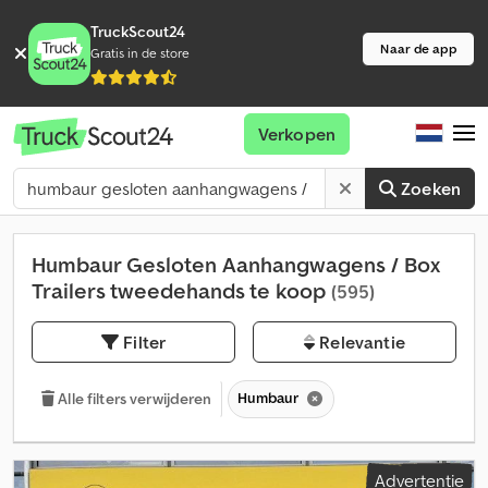
TruckScout24
Naar de app
Gratis in de store
Verkopen
Zoeken
Humbaur Gesloten Aanhangwagens / Box
Trailers tweedehands te koop
(595)
Filter
Relevantie
Humbaur
Alle filters verwijderen
Advertentie