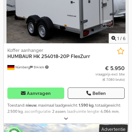
keuring zijn altijd mogelijk na afspraak en nadrukkelijk gewenst!!!
De opgegeven binnenmaten zijn circa-afmetingen. INRUIL
MOGELIJK VOOR BIJNA ALLES!!! INRUIL EN BIJBETALING
MOGELIJK!!! Showterrein: 58285 Gevelsberg, Am Sinnerhoop 17
Openingstijden: Maandag tot vrijdag 8.30 tot 17.00 uur, zaterdag
8.30 tot 14.00 uur Altijd meer dan 500 nieuwe en gebruikte
1
/
6
aanhangers op voorraad!!! Pegasus Anhänger Schnee GmbH Am
Sinnerhoop 17 58285 Gevelsberg Tel.: Fax:
Koffer aanhanger
HUMBAUR
HK 254018-20P FlexZurr
€ 5.950
Nürnberg
514 km
vraagprijs excl. btw
(€ 7.080 bruto)
Aanvragen
Bellen
Toestand:
nieuw
, maximaal laadgewicht:
1.590 kg
, totaalgewicht:
2.500 kg
, asconfiguratie:
2 assen
, laadruimte lengte:
4.064 mm
,
laadruimtebreedte:
1.774 mm
, laadruimtehoogte:
2.000 mm
, totale
breedte:
2.292 mm
, totale hoogte:
2.634 mm
, Bouwjaar:
2026
,
Advertentie
Geachte heer/mevrouw, ons bedrijf blijft gesloten tot en met 12