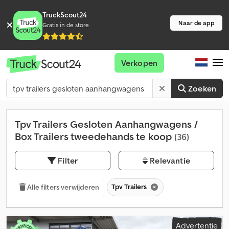
TruckScout24
Naar de app
Gratis in de store
Verkopen
Zoeken
Tpv Trailers Gesloten Aanhangwagens /
Box Trailers tweedehands te koop
(36)
Filter
Relevantie
Tpv Trailers
Alle filters verwijderen
Advertentie