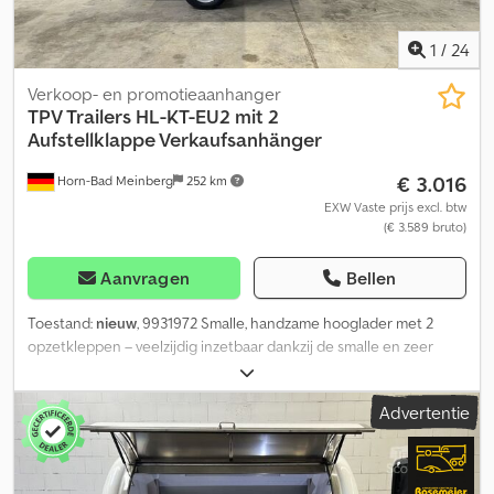
1
/
24
Verkoop- en promotieaanhanger
TPV Trailers
HL-KT-EU2 mit 2
Aufstellklappe Verkaufsanhänger
€ 3.016
Horn-Bad Meinberg
252 km
EXW Vaste prijs excl. btw
(€ 3.589 bruto)
Aanvragen
Bellen
Toestand:
nieuw
, 9931972 Smalle, handzame hooglader met 2
opzetkleppen – veelzijdig inzetbaar dankzij de smalle en zeer
hoge bouwwijze, bijvoorbeeld als: - Verkoopaanhanger op
afgesloten terrein - Voedsel- of materiaaltransporter op
Advertentie
golfbanen of vakantieparken - Zwembaden en recreatiebaden -
Ouderen- en revalidatievoorzieningen - Afgesloten
bedrijfsterreinen - Wasserijen Fabrikant: TPV Type: HL-KT-EU2
Hooglader, ongeremd Binnenmaten: 2020 x 1075 x 1305 mm