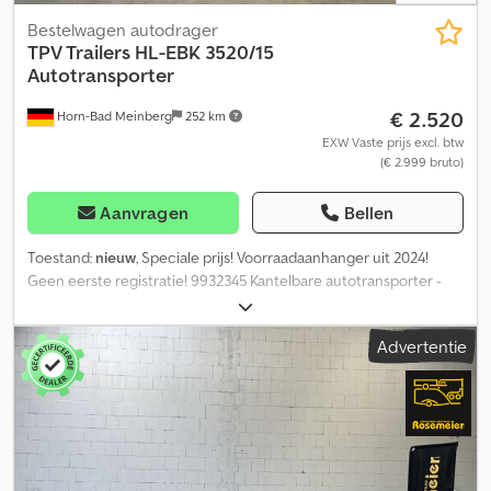
Bestelwagen autodrager
TPV Trailers
HL-EBK 3520/15
Autotransporter
€ 2.520
Horn-Bad Meinberg
252 km
EXW Vaste prijs excl. btw
(€ 2.999 bruto)
Aanvragen
Bellen
Toestand:
nieuw
, Speciale prijs! Voorraadaanhanger uit 2024!
Geen eerste registratie! 9932345 Kantelbare autotransporter -
Smart aanhanger Fabrikant: TPV Type: HL-EBK 3520/15
Afmetingen: 3500 x 2000 mm (L x B) Kantelbare kleine
Advertentie
voertuigtransporter Toegestane totaalgewicht: 1500 kg
Leeggewicht: 465 kg Laadvermogen: 1035 kg (het laadvermogen
kan variëren afhankelijk van uitrusting en constructie) Credpsy
Nbnzefx Aqwof Volbad verzinkte dissel met langsliggerchassis
Kantelbaar laadoppervlak - met vlakke oprijhoek en 2 stabiele
stalen oprijplaten Gasdrukveren om het kippen en neerlaten van
het laadoppervlak te vergemakkelijken Oplooprem met