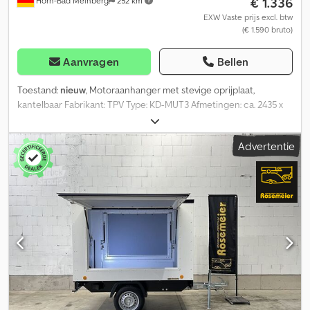
€ 1.336
Horn-Bad Meinberg
252 km
EXW Vaste prijs excl. btw
(€ 1.590 bruto)
Aanvragen
Bellen
Toestand:
nieuw
, Motoraanhanger met stevige oprijplaat,
kantelbaar Fabrikant: TPV Type: KD-MUT3 Afmetingen: ca. 2435 x
1235 x 95 mm (L x B x H) Totale lengte: ca. 3560 x 1660 x 1300 mm (L
x B x H) Toelaatbaar totaalgewicht: 750 kg Leeggewicht: ca. 224 kg
Advertentie
Laadvermogen: ca. 526 kg (laadvermogen kan variëren afhankelijk
van uitrusting en constructie) Volbad verzinkte geschroefde en
neerklapbare V-dissel Bodem van geperforeerde stalen profielen
1 motorsteunbeugel 4 sjorogen per zijde (links en rechts) Cjdpfey
I Tgaox Aqwerf Oprijplaat van aluminium tranenplaat, lengte 750
mm, draagvermogen 450 kg Neuswiel 13-polige stekker Inclusief
kentekenpapieren Mogelijke opties en accessoires voor deze
aanhanger: Extra motorsteunbeugels Sjorogen Steunpootjes
Driezijdige bordverhoging 340 mm Reservewiel incl. houder
Diefstalbeveiliging Kentekenregistratie van uw nieuwe aanhanger
bij het RDW