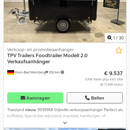
1
/
30
Verkoop- en promotieaanhanger
TPV Trailers
Foodtrailer Modell 2.0
Verkaufsanhänger
€ 9.537
Horn-Bad Meinberg
252 km
EXW Vaste prijs excl. btw
(€ 11.349 bruto)
Aanvragen
Bellen
Toestand:
nieuw
, 9935968 Stijlvolle verkoopaanhanger Perfect als
koffiebar, Aperol-bar, wijnstand, snackbar, hamburger- of
fingerfood-express, etc. Fabrikant: TPV Type: Foodtrailer, zwart
Binnenafmetingen: 2120 x 1870 x 1950 mm Toegestane