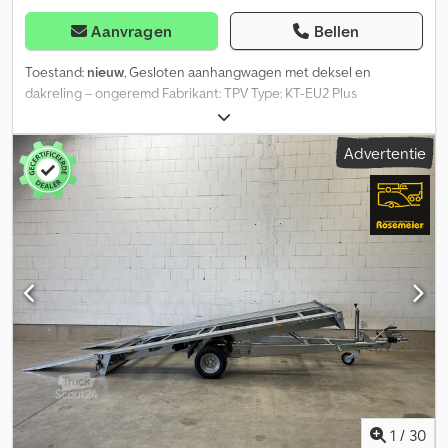
en technische gegevens licht afwijken. Wijzigingen en fouten
voorbehouden!
Aanvragen
Bellen
Toestand:
nieuw
, Gesloten aanhangwagen met deksel en
dakreling – ongeremd Fabrikant: TPV Type: KT-EU2 Plus
Binnenafmetingen: ca. 2020 x 1075 x 1020 mm Buitenafmetingen:
ca. 2960 x 1520 x 1665 mm Toegestane totaalgewicht: 750 kg
Advertentie
Leeggewicht: ca. 266 kg Cedpfxsy Nbn Uo Aqwerf Laadvermogen:
ca. 484 kg (laadvermorgen kan variëren afhankelijk van uitrusting
en constructie) Deksel van zwart poedergecoat staal,
spatwaterdicht 2 gasdrukveren vergemakkelijken het openen en
sluiten van het deksel Deksel draagvermogen: open 20 kg,
gesloten 75 kg Zijwanden van verzinkt staalplaat Ongeremd
Enkelasser 2 steunpoten achter 4 stevige sjorogen Achterdeur
scharnierend rechts Neuswiel 13-polige stekker Inclusief
voertuigpapieren Optionele uitrustingen voor deze aanhanger:
Diefstalbeveiliging Reservewiel incl. houder Fietsendrager op
deksel gemonteerd * Kentekenregistratie van uw nieuwe
aanhanger bij het RDW
1
/
30