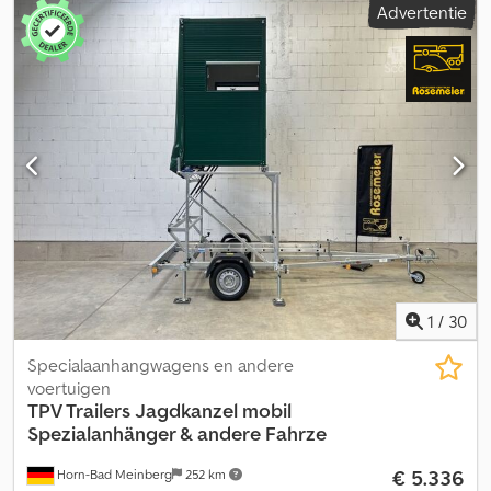
Advertentie
totaalgewicht: 750 kg Leeggewicht: 121 kg Laadvermogen: 629 kg
(laadvermogen kan variëren afhankelijk van uitrusting en
constructie) Volbad-verzinkt dissel met langsliggerchassis
Stevige, dubbelwandige en geanodiseerde aluminium borden 4
stevige sjorogen voor optimale ladingszekering Codezaxzljpfx
Aqwerf Bevestigingspunten voor ladingsnet aan de buitenzijde
van het bord Inclusief voertuigdokumenten Optionele extra’s en
accessoires voor deze aanhanger: Vlakzeil Huif 800 of 1000 mm
hoog Diefstalbeveiliging met slot Ladingsnet Neuswiel voor
1
/
30
Specialaanhangwagens en andere
voertuigen
TPV Trailers
Jagdkanzel mobil
Spezialanhänger & andere Fahrze
€ 5.336
Horn-Bad Meinberg
252 km