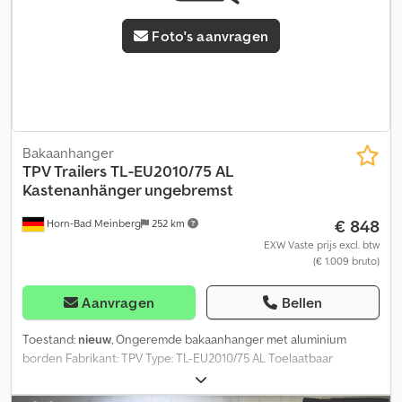
Foto's aanvragen
Bakaanhanger
TPV Trailers
TL-EU2010/75 AL
Kastenanhänger ungebremst
€ 848
Horn-Bad Meinberg
252 km
EXW Vaste prijs excl. btw
(€ 1.009 bruto)
Aanvragen
Bellen
Toestand:
nieuw
, Ongeremde bakaanhanger met aluminium
borden Fabrikant: TPV Type: TL-EU2010/75 AL Toelaatbaar
totaalgewicht: 750 kg Binnenmaten: 2030 x 1080 x 350 mm (L x B x
H) Buitenmaten: 2960 x 1520 x 890 mm (L x B x H) Toelaatbaar