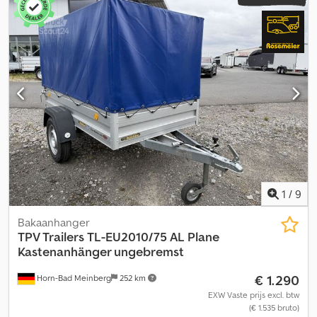
1
/
9
Bakaanhanger
TPV Trailers
TL-EU2010/75 AL Plane
Kastenanhänger ungebremst
€ 1.290
Horn-Bad Meinberg
252 km
EXW Vaste prijs excl. btw
(€ 1.535 bruto)