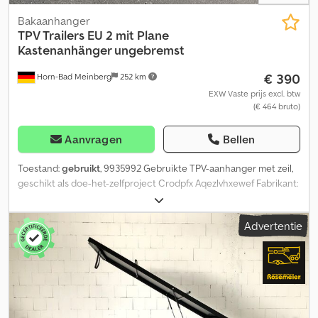
Bakaanhanger
TPV Trailers
EU 2 mit Plane
Kastenanhänger ungebremst
€ 390
Horn-Bad Meinberg
252 km
EXW Vaste prijs excl. btw
(€ 464 bruto)
Aanvragen
Bellen
Toestand:
gebruikt
, 9935992 Gebruikte TPV-aanhanger met zeil,
geschikt als doe-het-zelfproject Crodpfx Aqezlvhxewef Fabrikant:
TPV Type: EU 2 Afmetingen: 2020 x 1075 x 1145 mm (L x B x H)
Toelaatbaar totaalgewicht: 750 kg Leeggewicht: ca. 140 kg
Advertentie
(laadvermogen kan variëren afhankelijk van de uitrusting en
constructie) Laadvermogen: ca. 610 kg Eerste toelating: 31-03-
2015 Zeil: blauw Doorlopende disselarmen verbogen, waardoor de
bodemplaat naar boven is gebogen * Schade, zie foto's.