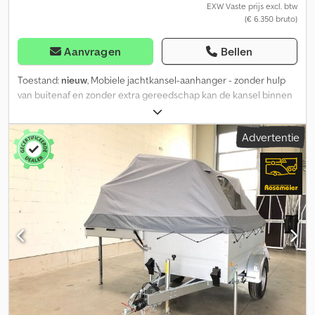
EXW Vaste prijs excl. btw
(€ 6.350 bruto)
Aanvragen
Bellen
Toestand:
nieuw
, Mobiele jachtkansel-aanhanger - zonder hulp
van buitenaf en zonder extra gereedschap kan de kansel binnen
3-5 minuten, dankzij ondersteuning van 3 gasdrukveren, worden
opgezet en weer afgebouwd. Ideaal voor het verkennen van
Advertentie
nieuwe jachtgebieden, drijf- en drukjachten in gastgebieden en
voor de eendenjacht. Het lage eigengewicht maakt het mogelijk
om de kansel ter plaatse nog handmatig te verplaatsen. Dankzij
de 4 draaibare stelpoten kan de aanhanger ook op oneffen
terrein goed worden uitgelijnd. Het frame van de kansel is
gemaakt van thermisch verzinkt staal, de wanden zijn vervaardigd
uit 30 mm dikke, thermisch geïsoleerde wandpanelen
(buitenzijde groen, binnenzijde wit). De kansel is bereikbaar via
een ladder, die aan de kansel wordt bevestigd. De deur is voorzien
van stevige handgrepen en opent naar binnen. De kansel
beschikt over een grote raamopening aan de voorzijde en twee
extra raamopeningen aan de linker- en rechterzijde. De