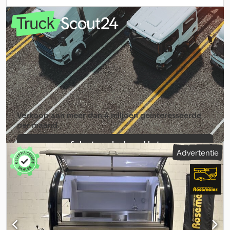
2960 x 1520 x 1310 mm Toegestane totaalgewicht: 1000 kg
Leeggewicht: ca. 262 kg Laadvermogen: ca. 738 kg Deksel met
gasdempers, spatwaterdicht, 56 mm hoog, met dakreling
Laadbakwanden van verzinkt staalplaat Geremd Enkelas Neuswiel
Achterdeur rechts scharnierend 2 steunpoten achter 4 sterke
sjorogen 13-polige stekker Inclusief voertuigdokumenten
Optionele uitrusting voor deze aanhanger: Diefstalbeveiliging
Fietsendrager op het deksel gemonteerd Kentekenregistratie
van uw nieuwe aanhanger bij de RDW
Verkoop aan meer dan 4 miljoen geïnte­resseerde
per maand.
Selecteer dealerpakket
Advertentie
Individuele advertentie aanmaken