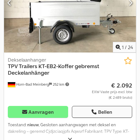
1
/
24
Dekselaanhanger
TPV Trailers
KT-EB2-Koffer gebremst
Deckelanhänger
€ 2.092
Horn-Bad Meinberg
252 km
EXW Vaste prijs excl. btw
(€ 2.489 bruto)
Aanvragen
Bellen
Toestand:
nieuw
, Gesloten aanhangwagen met deksel en
dakreling – geremd Cjdjzciaqjpfx Aqwsrf Fabrikant: TPV Type: KT-
EB2 Binnenafmetingen: 2020 x 1075 x 720 mm Buitenafmetingen: