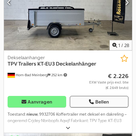
automatische achteruitrijfunctie Geperforeerde rijbaan - ideaal
voor het bevestigen van spanbanden Voorbereiding voor
lierconsole, optioneel links of rechts te plaatsen Automatisch
steunwiel 13-polige stekker Inclusief voertuigpapieren
Aanvullende opties en accessoires voor deze aanhanger:
Wielstopper (veiligheidsblokken), Lier inclusief lierconsole.
1
/
28
Dekselaanhanger
TPV Trailers
KT-EU3 Deckelanhänger
€ 2.226
Horn-Bad Meinberg
252 km
EXW Vaste prijs excl. btw
(€ 2.649 bruto)
Aanvragen
Bellen
Toestand:
nieuw
, 9932706 Koffertrailer met deksel en dakreling –
ongeremd Crjdey Nbnbopfx Aqwjf Fabrikant: TPV Type: KT-EU3
Binnenafmetingen: ca. 2435 x 1235 x 670 mm Buitenafmetingen:
ca. 3560 x 1680 x 1315 mm Toegestane totaalgewicht: 750 kg Ledig