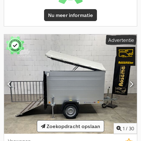
nieuwe aanhanger in comfortabele maandelijkse termijnen kunt
financieren en maken graag een individueel financieringsaanbod
Nu meer informatie
voor u. Wij hebben meer dan 2.000 aanhangers direct op
voorraad. Een groot deel van onze aanhangwagens vindt u online
onder Of u bezoekt ons in Horn-Bad Meinberg – wij heten u van
harte welkom! Afbeeldingen kunnen accessoires tonen die niet
Advertentie
tot de standaardlevering behoren. Door voortdurende
productontwikkelingen kunnen afbeeldingen en technische
gegevens geringe afwijkingen vertonen. Fouten en wijzigingen
voorbehouden!
Zoekopdracht opslaan
1
/
30