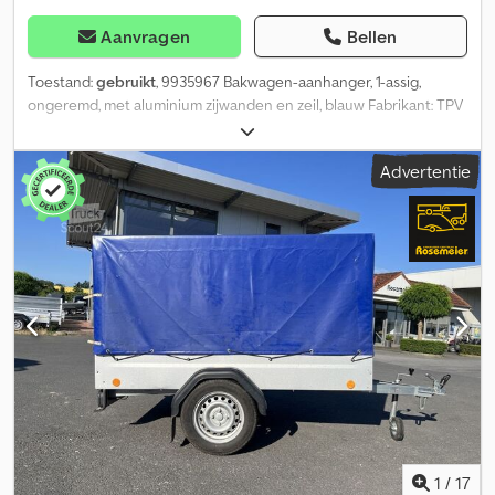
Aanvragen
Bellen
Toestand:
gebruikt
, 9935967 Bakwagen-aanhanger, 1-assig,
ongeremd, met aluminium zijwanden en zeil, blauw Fabrikant: TPV
Type: TL-EU2010/75 AL Toegestaan totaal gewicht: 750 kg
Binnenafmetingen: 2030 x 1080 x 800 mm (L x B x H)
Advertentie
Buitenafmetingen: 2960 x 1520 x 890 mm (L x B x H) Toegestaan
totaal gewicht: 750 kg Kleur zeil: blauw Eerste toelating:
15.06.2022 Leeggewicht: 123 kg Cjdpfx Aqozp S Atowerf Nuttig
laadvermogen: 627 kg Vuurverzinkte dissel met langsliggerchassis
Robuuste, dubbelwandige en geanodiseerde aluminium
zijwanden 4 stabiele bevestigingsogen voor optimale
ladingzekering Steunwiel In de werkplaats gecontroleerd
Optioneel met nieuwe TÜV-keuring Mogelijke extra opties en
accessoires voor deze aanhanger: Vlak zeil Diefstalbeveiliging
met slot Laadnet Disselhoes Registratie van uw aanhanger bij de
verkeersdienst
1
/
17