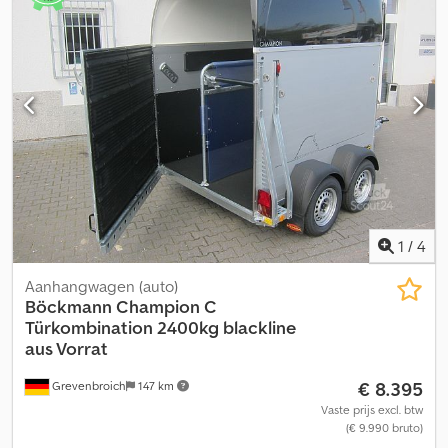
Stalen oprijplaten, inklapbaar/verschuifbaar Gezeefdrukte
bodem, doorlopend Kantelmechanisme, hydraulisch 6 stuks
spanogen Steunwiel, automatisch Inruil of financiering mogelijk
1
/
4
Aanhangwagen (auto)
Böckmann
Champion C
Türkombination 2400kg blackline
aus Vorrat
€ 8.395
Grevenbroich
147 km
Vaste prijs excl. btw
(€ 9.990 bruto)