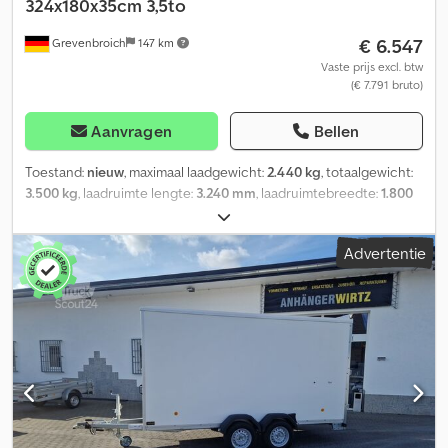
324x180x35cm 3,5to
€ 6.547
Grevenbroich
147 km
Vaste prijs excl. btw
(€ 7.791 bruto)
Aanvragen
Bellen
Toestand:
nieuw
, maximaal laadgewicht:
2.440 kg
, totaalgewicht:
3.500 kg
, laadruimte lengte:
3.240 mm
, laadruimtebreedte:
1.800
mm
, ANHÄNGERWIRTZ, de online afhaalmarkt voor uw nieuwe
aanhanger, biedt sterke merkfabrikaten! meer dan 850 nieuwe
Advertentie
aanhangers op voorraad meer dan 130 gebruikte aanhangers
voortdurend in het aanbod Vrijblijvend voorbeeld: Rubriek
Driezijdige kippers kopen zolang de voorraad strekt! Böckmann
Kipper DK AL 3218/35 Profi Elektro + NHP 3500kg Driezijdige
kipper DK-AL 3218/35 Profi E 324x180x35cm 3500kg ALKO tandem
hooglader V-chassis, aluminium zijwanden met
hoekhendelvergrendelingen, aan alle 4 zijden neerklapbaar en
afneembaar, laadvloer met stalen plaat, elektrohydraulisch
kippend met eigen accu, noodhandpomp, noodstop, 2+2
verzonken DIN-bindogen klappervrij, robuust automatisch