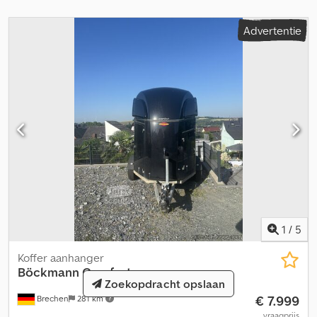
aanbieden. Wij raden dringend aan om het voertuig te bekijken
en te controleren, zodat er geen verkeerde verwachtingen
Advertentie
ontstaan over de staat en geschiktheid voor de koper.
Bezichtigingen en controles zijn op afspraak mogelijk en
uitdrukkelijk gewenst! Fouten en typefouten voorbehouden!
Geen garantie op de verstrekte informatie! De vermelde
binnenafmetingen zijn indicatieve waarden. Bij nieuwe
voertuigen kunnen er extra kosten ontstaan voor transport en
documenten. INRUIL MOGELIJK VOOR VRIJWEL ALLES!!!
RUILHANDEL EN BETALING IN TERMIJNEN MOGELIJK!!!
Showterrein: 58285 Gevelsberg, Am Sinnerhoop 17
Openingstijden: Maandag tot en met vrijdag 8.30 tot 17.00 uur,
zaterdag 8.30 tot 14.00 uur Altijd meer dan 500 nieuwe en
gebruikte aanhangers op voorraad!!! Pegasus Anhänger GmbH
Am Sinnerhoop 17 58285 Gevelsberg Tel.: Fax:
1
/
5
Koffer aanhanger
Böckmann
Comfort
Zoekopdracht opslaan
€ 7.999
Brechen
281 km
vraagprijs