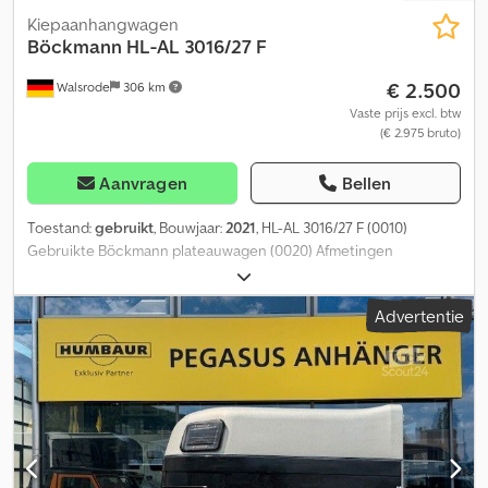
Kiepaanhangwagen
Böckmann
HL-AL 3016/27 F
€ 2.500
Walsrode
306 km
Vaste prijs excl. btw
(€ 2.975 bruto)
Aanvragen
Bellen
Toestand:
gebruikt
, Bouwjaar:
2021
, HL-AL 3016/27 F (0010)
Gebruikte Böckmann plateauwagen (0020) Afmetingen
3060x1650x300 mm (0030) 2,7 ton maximaal toegestaan
totaalgewicht (0040) Steunwiel, automatisch (0050) Zijwanden
Advertentie
van geanodiseerd aluminium (0060) Met
vergrendelingsmechanismen voor lange afstanden (0070) 6 stuks
sjorogen in de zijwand (0080) Voorwandrooster Dwodpsy Hd
Hhefx Anxea