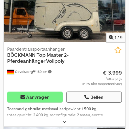
1
/
9
Paardentransportaanhanger
BÖCKMANN
Top Master 2-
Pferdeanhänger Vollpoly
€ 3.999
Gevelsberg
169 km
Vaste prijs
(BTW niet rapporteerbaar)
Aanvragen
Bellen
Toestand:
gebruikt
, maximaal laadgewicht:
1.500 kg
,
totaalgewicht:
2.400 kg
, asconfiguratie:
2 assen
, eerste
registratie:
07/2003
, volgende keuring (TÜV):
07/2028
, laadruimte
lengte:
3.260 mm
, laadruimtebreedte:
1.720 mm
,