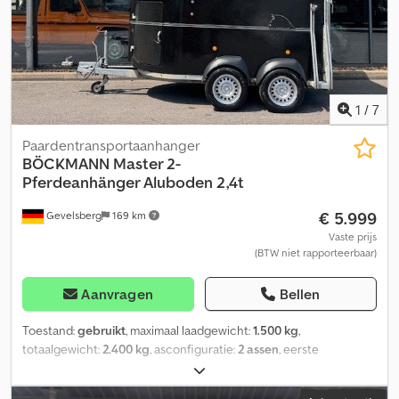
1
/
7
Paardentransportaanhanger
BÖCKMANN
Master 2-
Pferdeanhänger Aluboden 2,4t
€ 5.999
Gevelsberg
169 km
Vaste prijs
(BTW niet rapporteerbaar)
Aanvragen
Bellen
Toestand:
gebruikt
, maximaal laadgewicht:
1.500 kg
,
totaalgewicht:
2.400 kg
, asconfiguratie:
2 assen
, eerste
registratie:
05/2008
, volgende keuring (TÜV):
07/2027
, laadruimte
lengte:
3.260 mm
, laadruimtebreedte:
1.720 mm
,