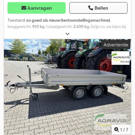
Aanvragen
Bellen
Toestand:
zo goed als nieuw (tentoonstellingsmachine)
,
leeggewicht:
910 kg
, totaalgewicht:
2.400 kg
, Grijp nu uw kans bij
ANHÄNGERWIRTZ Vrijblijvend voorbeeld: Magazijnopruiming –
verlaagd geprijsd PAARDEN AANHANGER BÖCKMANN CHAMPION
Advertentie
C 2400KG, ACHTERDEUREN BLACKLINE CFF+ 100 KM/H, 2400KG
UITVERKOOP Dodpfx Anjzg Izysxswa Paardenaanhanger
Champion C – voor 2 paarden, 2400 kg, CFFplus V verlaagd
chassis, aluminium opbouw en vloer, polyesterkap in antraciet
met getinte uitzetramen, achterdeuren in combinatie met
zijwaarts te klappen oprijklep, 165 cm scheidingswand met
transparant PVC bovendeel, stootbescherming. Showroom-
aanhanger zolang de voorraad strekt! Bezichtigen uitsluitend op
telefonische afspraak. 06.26
1
/
7