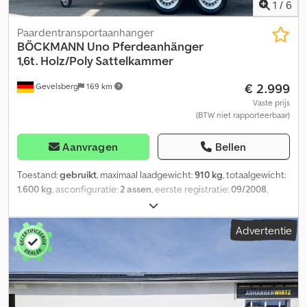
1
/
6
Paardentransportaanhanger
BÖCKMANN
Uno Pferdeanhänger
1,6t. Holz/Poly Sattelkammer
€ 2.999
Gevelsberg
169 km
Vaste prijs
(BTW niet rapporteerbaar)
Aanvragen
Bellen
Toestand:
gebruikt
, maximaal laadgewicht:
910 kg
, totaalgewicht:
1.600 kg
, asconfiguratie:
2 assen
, eerste registratie:
09/2008
,
volgende keuring (TÜV):
03/2027
, laadruimte lengte:
3.222 mm
,
laadruimtebreedte:
1.302 mm
, laadruimtehoogte:
2.310 mm
, totale
Advertentie
breedte:
1.825 mm
, totale hoogte:
2.886 mm
, Böckmann Uno *
Paardenaanhanger, model 1,5 * Paardentransportwagen * Eerste
toelating: 09.09.2008 * APK: 03/2027 * Toelaatbaar totaalgewicht:
1600 kg * Nutlast: 910 kg * Leeggewicht: 690 kg * Totale
afmetingen: 4450 x 1825 x 2886 mm * Interne afmetingen: 3122 x
1302 x 2310 mm * Houten vloer * Houten opbouw * Polyester dak