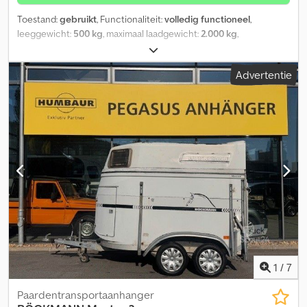
Toestand:
gebruikt
, Functionaliteit:
volledig functioneel
,
leeggewicht:
500 kg
, maximaal laadgewicht:
2.000 kg
,
asconfiguratie:
2 assen
, volgende keuring (TÜV):
09/2026
, totale
lengte:
2.660 mm
, totale breedte:
1.350 mm
, totale hoogte:
1.000
Advertentie
mm
, maximale snelheid:
80 km/h
, aanhangerrem:
aanhanger
geremd
, Uitrusting:
laadklep
, Ik verkoop hier mijn aanhanger,
omdat ik een aanhanger met een grotere laadcapaciteit wil
kopen. Verlichting: in 2025 nieuwe LED-verlichting, inclusief alle
kabels. Vloer: in 2023 nieuwe, gezeefdrukte plaat, inclusief
aluminium platen als extra bescherming. Bordwand: in 2024
nieuwe bordwanden, inclusief aluminium deksels, zodat de
binnenruimte droog blijft. Banden: in 2023 nieuwe banden, nog in
uitstekende staat. Dwjdpozqvarofx Anxea De aanhanger zou een
nieuwe verflaag kunnen gebruiken, zodat hij er weer prima
uitziet, maar verder is hij volledig functioneel.
1
/
7
Paardentransportaanhanger