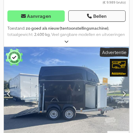
(€ 9.989 bruto)
Aanvragen
Bellen
Toestand:
zo goed als nieuw (tentoonstellingsmachine)
,
totaalgewicht:
2.400 kg
, Veel gangbare modellen en uitvoeringen
leverbaar... Meer is gewoon meerwaarde... Onze Böckmann
paardentrailers bieden de meest comfortabele oplossing voor
Advertentie
paard en ruiter, ooit. Meer dan 50 nieuwe paardentrailers direct
uit voorraad leverbaar, Dwjdpfx Ansztkcajxea of reserveer nu uw
gewenste model + gewenste uitvoering + kleur tegen een
gunstige prijs. Een vrijblijvend voorbeeld: showroommodel met
korting, zolang de voorraad strekt! Paardentrailer Champion C -
voor 2 paarden, 2400 kg, CFFplus V chassis, verlaagd, aluminium
opbouw en vloer, polyester kap antraciet met getinte ramen,
achterklep combinatie met zwenkbare achterklep, 165 cm hoge
scheidingswand met PVC bovenkant, trapbescherming...
Showroomtrailer, zolang de voorraad strekt! Verkoop telefonisch
en afhalen na afspraak onder In ons online winkel kunt u 24 uur
per dag terecht voor aanbiedingen op trailershop. Inruil van alle
trailers mogelijk op locatie en financiering vanaf €0 aanbetaling.