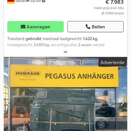
€ 7.983
Seesen
335 km
Vaste prijs excl. btw
(€ 9.500 bruto)
Aanvragen
Bellen
Toestand:
gebruikt
, maximaal laadgewicht:
1.422 kg
,
totaalgewicht:
2.400 kg
, asconfiguratie:
2 assen
, eerste
registratie:
04/2024
, volgende keuring (TÜV):
04/2025
, laadruimte
lengte:
3.353 mm
, laadruimtebreedte:
1.650 mm
,
Advertentie
laadruimtehoogte:
2.315 mm
, BÖCKMANN Comfort "RED-Edition"
Nieuwprijs: € 14.600,- Eerste toelating: 08-04-2024 CFF-Plus
chassis inclusief wielstootdempers, afsluitbare trekhaak,
mechanische oplooprem, lengtebalkchassis met V-dissel
(geschroefd), V2A-schroefverbinding, automatische steunwiel
Opbouw: Rubbervloer gelijmd en afgedicht, verlichting met
achteruitrijlicht en 13-polige stekker, originele Böckmann volledig
aluminium bodem, individuele spatborden van kunststof (zwart),
rubberen bekleding op achterklep (geïntegreerde treeplanken
en zijwaartse bescherming), decor, standaard achterklep (zonder
vleugeldeurfunctie), zeiloproller met geïntegreerd net, 2
zijsteunen, 4 scharnieren voor de achterklep, hefmechanisme