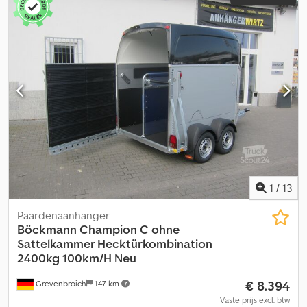
1
/
13
Paardenaanhanger
Böckmann
Champion C ohne
Sattelkammer Hecktürkombination
2400kg 100km/H Neu
€ 8.394
Grevenbroich
147 km
Vaste prijs excl. btw