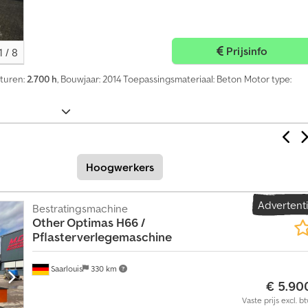
r
n
u
Prijsinfo
1
/
8
+
4
fsturen:
2.700 h
, Bouwjaar: 2014 Toepassingsmateriaal: Beton Motor type:
9
2
0
1
8
5
8
Hoogwerkers
9
5
5
Advertent
Bestratingsmachine
0
Other Optimas H66 /
7
Pflasterverlegemaschine
Saarlouis
330 km
€ 5.90
Vaste prijs excl. b