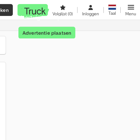
eken
Verkopen
Taal
Volglijst
(0)
Inloggen
Menu
Voertuig te koop?
Advertentie plaatsen