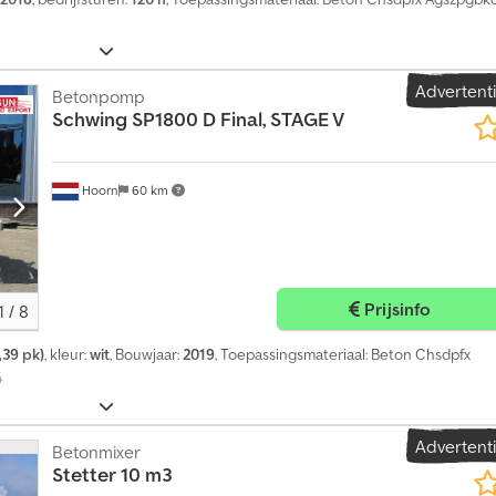
a
n
1
4
Advertent
Betonpomp
0
Schwing
SP1800 D Final, STAGE V
.
0
0
Hoorn
60 km
0
k
o
o
p
Prijsinfo
1
/
8
a
a
,39 pk)
, kleur:
wit
, Bouwjaar:
2019
, Toepassingsmateriaal: Beton Chsdpfx
n
4
v
r
a
Advertent
Betonmixer
g
Stetter
10 m3
e