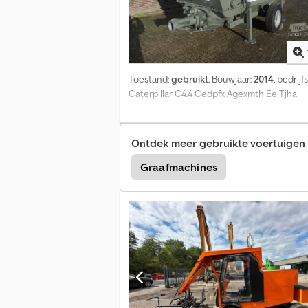
Toestand:
gebruikt
, Bouwjaar:
2014
, bedrij
Caterpillar C4.4 Cedpfx Agexmth Ee Tjha
Ontdek meer gebruikte voertuigen
Graafmachines