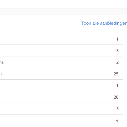
Toon alle aanbiedinge
1
3
ns
2
ns
25
1
28
3
4