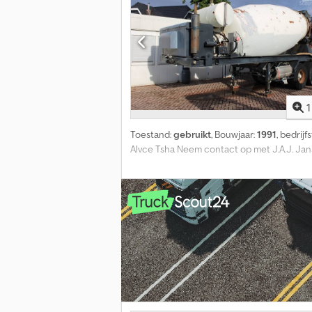
1
Toestand:
gebruikt
, Bouwjaar:
1991
, bedrijf
Alvce Tsha Neem contact op met J.A.J. Jan