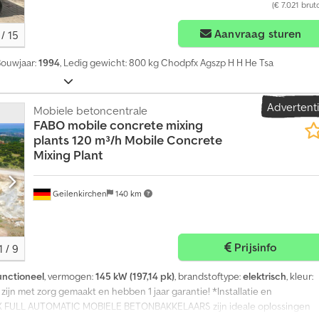
(€ 7.021 brut
Aanvraag sturen
/
15
Bouwjaar:
1994
, Ledig gewicht: 800 kg Chodpfx Agszp H H He Tsa
Advertent
Mobiele betoncentrale
FABO mobile concrete mixing
plants
120 m³/h Mobile Concrete
Mixing Plant
Geilenkirchen
140 km
Prijsinfo
1
/
9
unctioneel
, vermogen:
145 kW (197,14 pk)
, brandstoftype:
elektrisch
, kleur:
 zijn met zorg gemaakt en hebben 1 jaar garantie! *Installatie en
X FULL AUTOMATIC MOBIELE BETONBAKKELAARS zijn ideale oplossingen