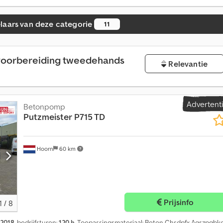
laars van deze categorie
11
voorbereiding tweedehands
Relevantie
Advertent
Betonpomp
Putzmeister
P715 TD
Hoorn
60 km
M
e
e
Prijsinfo
1
/
8
r
d
2018
, bedrijfsturen:
120 h
, Toepassingsmateriaal: Beton Chsdpfx Agszpgbk