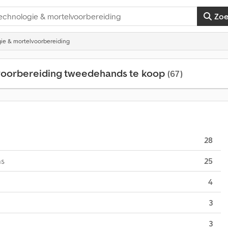
Zo
ie & mortelvoorbereiding
voorbereiding tweedehands te koop
(67)
28
ns
25
4
3
3