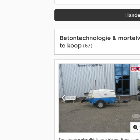
Hande
Betontechnologie & mortel
te koop
(67)
Toestand:
gebruikt
, kleur:
blauw
, Bouwjaar: