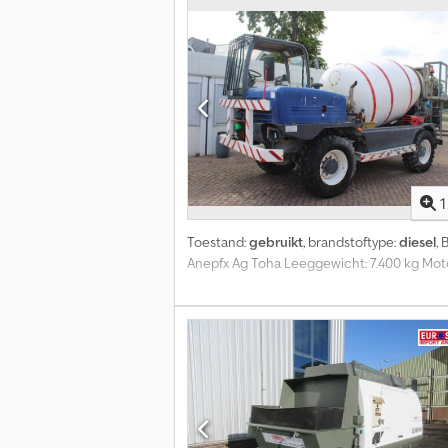
1
Toestand:
gebruikt
, brandstoftype:
diesel
, 
Anepfx Ag Toha Leeggewicht: 7.400 kg Mot