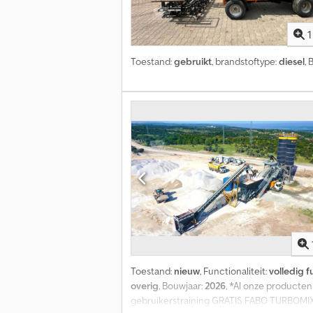
1
Toestand:
gebruikt
, brandstoftype:
diesel
, 
Toestand:
nieuw
, Functionaliteit:
volledig f
overig
, Bouwjaar:
2026
, *Al onze producten
gebruikerstraining GRATIS FABO TURBOMI