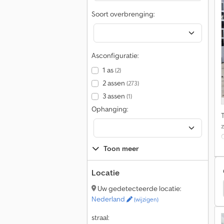
Soort overbrenging:
Asconfiguratie:
1 as
(2)
2 assen
(273)
3 assen
(1)
Ophanging:
z
Toon meer
Locatie
Opel Vivaro Bestelwagens
Opel Vivaro Bussen
Uw gedetecteerde locatie:
Nederland
(wijzigen)
straal: