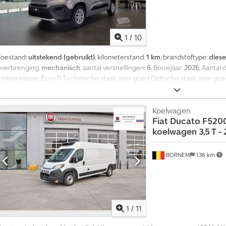
1
/
10
Toestand:
uitstekend (gebruikt)
, kilometerstand:
1 km
, brandstoftype:
diese
overbrenging:
mechanisch
, aantal versnellingen:
6
, Bouwjaar:
2026
, Aantal
Emissieklasse: Euro 0 Technische staat: zeer goed Optische staat: zeer g
Omzetbelasting/verschilregeling: omzetbelasting is aftrekbaar
Koelwagen
Fiat
Ducato F5200
koelwagen 3,5 T - 2.
BORNEM
136 km
1
/
11