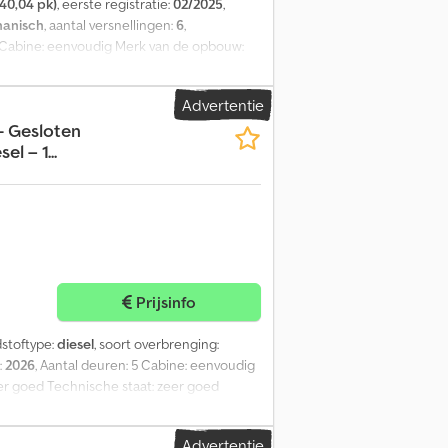
40,04 pk)
, eerste registratie:
02/2025
,
anisch
, aantal versnellingen:
6
,
4 Cabine: eenvoudig Merk van de opbouw:
nische staat: zeer goed Optische staat:
Advertentie
- Gesloten
l – 1...
Prijsinfo
dstoftype:
diesel
, soort overbrenging:
:
2026
, Aantal deuren: 5 Cabine: eenvoudig
zeer goed Technische staat: zeer goed
Advertentie