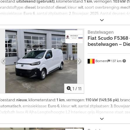
Toestand:
uitstekend (gebruikt)
, kilometerstand:
1 km
, vermogen:
103 kW (1
brandstoftype:
diesel
, brandstof:
diesel
, kleur:
wit
, soort overbrenging:
mech
emissieklasse:
Euro 6
, aantal zitplaatsen:
2
, Bouwjaar:
2025
, Aantal deuren: 
Carrier Transicold Xarios 350 Csdpfxezlhudo Al Aeha Koelmotor: diesel Tech
zeer goed Schade: geen Garantie: geen
Bestelwagen
Fiat
Scudo F5368 
bestelwagen – Diese
Bornem
137 km
1
/
11
Toestand:
nieuw
, kilometerstand:
1 km
, vermogen:
110 kW (149,56 pk)
, bran
automatisch
, emissieklasse:
Euro 6
, kleur:
wit
, aantal zitplaatsen:
3
, Bouwjaar
Csdpfszlh Iwox Al Ajha Lengte/hoogte: L2 Interieur: grijs Algemene staat: 
Optische staat: zeer goed Schade: geen Garantie: geen