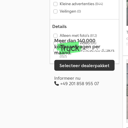
Kleine advertenties
(844)
Veilingen
(0)
Details
Alleen met foto's
(812)
Meer dan 140.000
Alleen met video
(66)
koopaanvragen per
Alleen gecertificeerde dealers
maand.
(157)
Selecteer dealerpakket
Informeer nu
+49 201 858 955 07