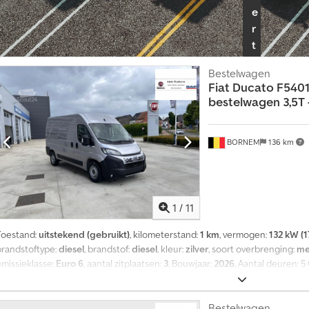
e
r
t
e
Bestelwagen
n
Fiat
Ducato F5401
t
bestelwagen 3,5T –
i
e
p
BORNEM
136 km
l
a
a
1
/
11
t
s
Toestand:
uitstekend (gebruikt)
, kilometerstand:
1 km
, vermogen:
132 kW (1
e
brandstoftype:
diesel
, brandstof:
diesel
, kleur:
zilver
, soort overbrenging:
me
n
emissieklasse:
Euro 6
, aantal zitplaatsen:
3
, Bouwjaar:
2026
, Aantal deuren: 5
Technische staat: zeer goed Optische staat: zeer goed Schade: geen Garant
Omzetbelasting/margeregeling: omzetbelasting is aftrekbaar
Bestelwagen