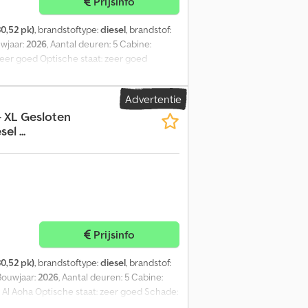
Prijsinfo
0,52 pk)
, brandstoftype:
diesel
, brandstof:
uwjaar:
2026
, Aantal deuren: 5 Cabine:
zeer goed Optische staat: zeer goed
ing: omzetbelasting is aftrekbaar
Advertentie
 XL Gesloten
l ...
Prijsinfo
0,52 pk)
, brandstoftype:
diesel
, brandstof:
 Bouwjaar:
2026
, Aantal deuren: 5 Cabine:
 Al Aoha Optische staat: zeer goed Schade:
ekbaar