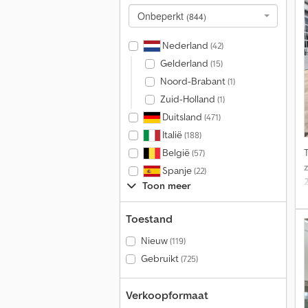
Onbeperkt
(844)
Nederland
(42)
Gelderland
(15)
Noord-Brabant
(1)
Zuid-Holland
(1)
Duitsland
(471)
Italië
(188)
België
(57)
z
Spanje
(22)
Toon meer
Toestand
Nieuw
(119)
Gebruikt
(725)
Verkoopformaat