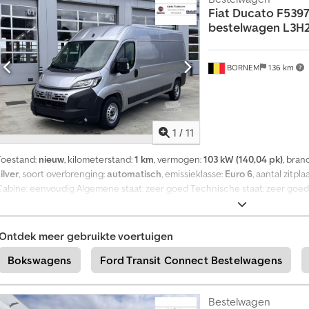
Fiat
Ducato F5397 
bestelwagen L3H2 3
BORNEM
136 km
1
/
11
Toestand:
nieuw
, kilometerstand:
1 km
, vermogen:
103 kW (140,04 pk)
, bran
ilver
, soort overbrenging:
automatisch
, emissieklasse:
Euro 6
, aantal zitpl
Cabine: eenvoudig Algemene staat: zeer goed Technische staat: zeer goed
Garantie: geen Csdozlif Rspfx Al Aoha
Ontdek meer gebruikte voertuigen
Bokswagens
Ford Transit Connect Bestelwagens
Bestelwagen