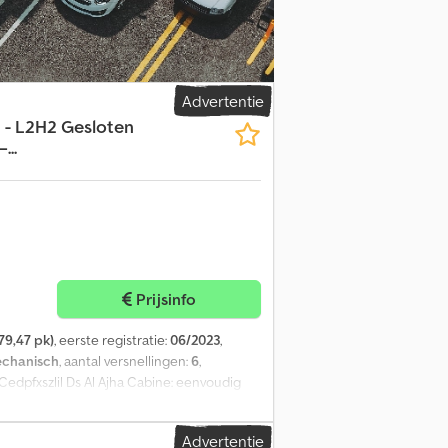
Advertentie
 - L2H2 Gesloten
...
Prijsinfo
79,47 pk)
, eerste registratie:
06/2023
,
chanisch
, aantal versnellingen:
6
,
 Cedpfxszlil Ds Al Ajha Cabine: eenvoudig
ie: geen Prijs: op aanvraag
Advertentie