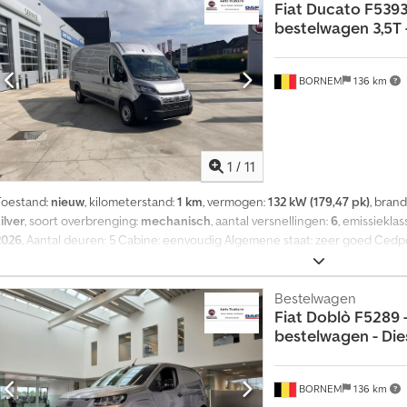
Fiat
Ducato F5393
bestelwagen 3,5T –
BORNEM
136 km
1
/
11
Toestand:
nieuw
, kilometerstand:
1 km
, vermogen:
132 kW (179,47 pk)
, bran
ilver
, soort overbrenging:
mechanisch
, aantal versnellingen:
6
, emissieklas
2026
, Aantal deuren: 5 Cabine: eenvoudig Algemene staat: zeer goed Cedpo
goed Optische staat: zeer goed Schade: geen Garantie: geen
Bestelwagen
Fiat
Doblò F5289 
bestelwagen - Diesel
BORNEM
136 km