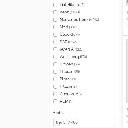
Fiat-Hitachi
(3)
Benz
(4.923)
Mercedes-Benz
(4.918)
MAN
(3.476)
Iveco
(2.074)
DAF
(1.346)
SCANIA
(1.225)
Weinsberg
(173)
Citroën
(65)
Etrusco
(26)
Pilote
(10)
Hitachi
(3)
Concorde
(2)
ACM
(1)
Model: