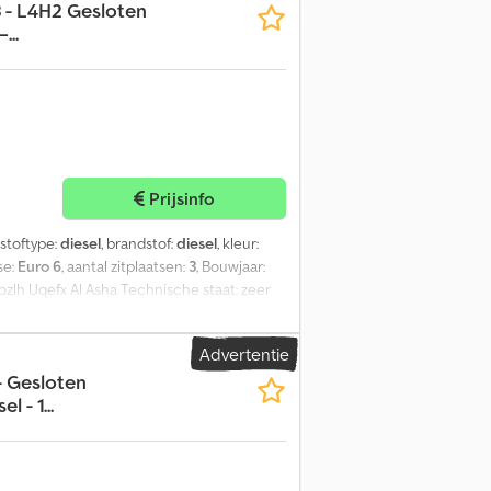
 - L4H2 Gesloten
...
Prijsinfo
dstoftype:
diesel
, brandstof:
diesel
, kleur:
se:
Euro 6
, aantal zitplaatsen:
3
, Bouwjaar:
zlh Uqefx Al Asha Technische staat: zeer
Advertentie
- Gesloten
 - 1...