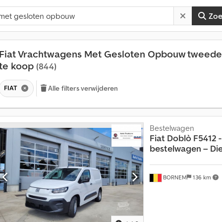
Zo
Fiat Vrachtwagens Met Gesloten Opbouw tweed
te koop
(844)
FIAT
Alle filters verwijderen
Bestelwagen
Fiat
Doblò F5412 
bestelwagen – Dies
BORNEM
136 km