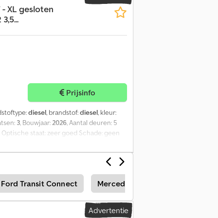
- XL gesloten
,5...
Prijsinfo
dstoftype:
diesel
, brandstof:
diesel
, kleur:
aatsen:
3
, Bouwjaar:
2026
, Aantal deuren: 5
 Optische staat: zeer goed Schade: geen
Ford Transit Connect
Mercedes-Benz Vito Bestelwage
Advertentie