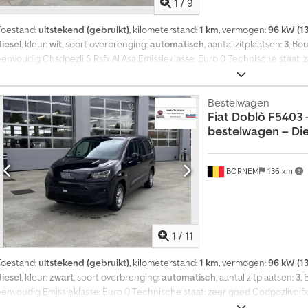
1
/
9
Toestand:
uitstekend (gebruikt)
, kilometerstand:
1 km
, vermogen:
96 kW (13
diesel
, kleur:
wit
, soort overbrenging:
automatisch
, aantal zitplaatsen:
3
, Bo
eenvoudig Chsdpezli S Rsfx Al Asa Emissieklasse: Euro 0 Technische staat: 
Schade: geen Garantie: geen Prijs: op aanvraag Omzetbelasting/margebelast
Bestelwagen
Fiat
Doblò F5403 -
bestelwagen – Diese
BORNEM
136 km
1
/
11
Toestand:
uitstekend (gebruikt)
, kilometerstand:
1 km
, vermogen:
96 kW (13
diesel
, kleur:
zwart
, soort overbrenging:
automatisch
, aantal zitplaatsen:
3
,
eenvoudig Emissieklasse: Euro 0 Technische staat: zeer goed Codpozlivcjfx
geen Garantie: geen Omzetbelasting/verschilregeling: omzetbelasting aftr