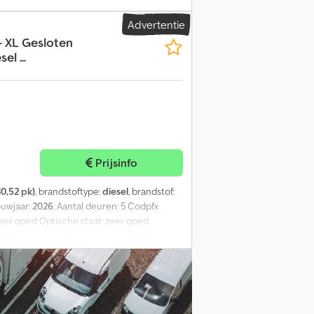
Advertentie
- XL Gesloten
l ...
Prijsinfo
0,52 pk)
, brandstoftype:
diesel
, brandstof:
ouwjaar:
2026
, Aantal deuren: 5 Codpfx
zeer goed Optische staat: zeer goed
ting aftrekbaar