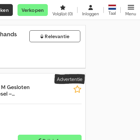
eken
Verkopen
Taal
Volglijst
(0)
Inloggen
Menu
ehands
Relevantie
Advertentie
- M Gesloten
el –...