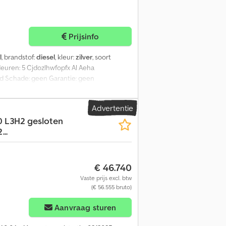
Prijsinfo
l
, brandstof:
diesel
, kleur:
zilver
, soort
 deuren: 5 Cjdozlhwfopfx Al Aeha
oed Schade: geen Garantie: geen
Advertentie
 L3H2 gesloten
..
€ 46.740
Vaste prijs excl. btw
(€ 56.555 bruto)
Aanvraag sturen