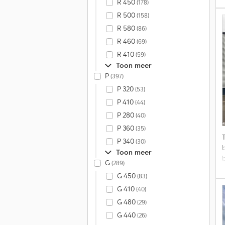
R 450
(178)
R 500
(158)
R 580
(86)
B
R 460
(69)
R 410
(59)
Toon meer
P
(397)
P 320
(53)
P 410
(44)
P 280
(40)
P 360
(35)
P 340
(30)
Toon meer
G
(289)
z
G 450
(83)
G 410
(40)
G 480
(29)
G 440
(26)
u