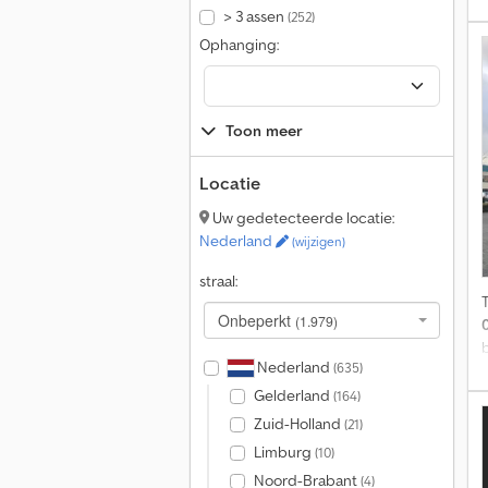
> 3 assen
(252)
(
Ophanging:
a
Toon meer
Locatie
3
B
Uw gedetecteerde locatie:
Nederland
(wijzigen)
straal:
Onbeperkt
(1.979)
Nederland
(635)
Gelderland
(164)
Zuid-Holland
(21)
Limburg
(10)
Noord-Brabant
(4)