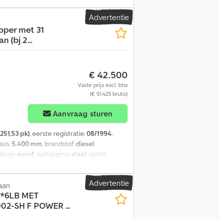
oed Optische staat: goed Productveiligheid
g - Airconditioning - Koelkast -
Advertentie
odeljaar: 2025 Merk van de opbouw: STX
ipper met 31
 (bj 2...
€ 42.500
Vaste prijs excl. btw
(€ 51.425 bruto)
Aanvraag sturen
251,53 pk)
, eerste registratie:
08/1994
,
asis:
5.400 mm
, brandstof:
diesel
,
klasse:
euro1
, ophanging:
staal
, aantal
ogte:
3.850 mm
, toegestane aslast (as 1):
laadruimtebreedte:
2.410 mm
,
Advertentie
aan
stelling, kraan
, = Verdere opties en
2*6LB MET
ndsbediening - Zonneklep -
2-SH F POWER ...
10.11 4S), bouwjaar 2005 - 4 hydraulisch
rafische bediening - Lastdiagram: * 6,1