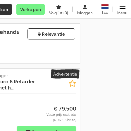
eken
Verkopen
Taal
Volglijst
(0)
Inloggen
Menu
dehands
Relevantie
Advertentie
ager
Euro 6 Retarder
t h...
€ 79.500
Vaste prijs excl. btw
(€ 96.195 bruto)