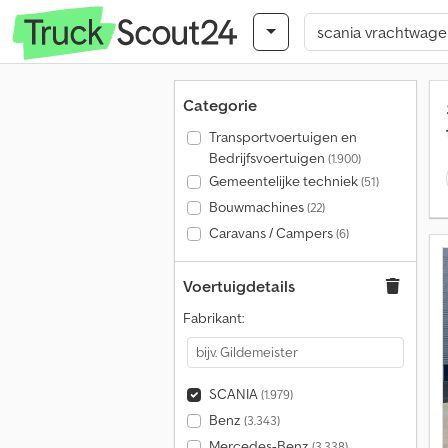
Categorie
Transportvoertuigen en
Bedrijfsvoertuigen
(1.900)
Gemeentelijke techniek
(51)
Bouwmachines
(22)
Caravans / Campers
(6)
Voertuigdetails
Fabrikant:
SCANIA
(1.979)
Benz
(3.343)
Mercedes-Benz
(3.338)