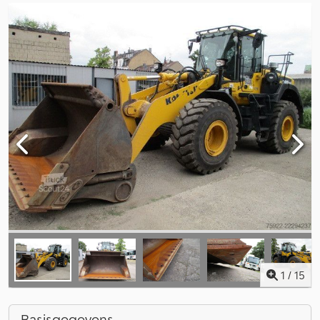
1
/
15
Basisgegevens