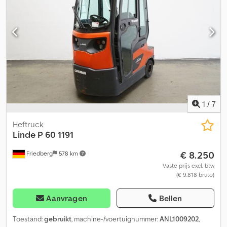
hoogte met bestuurdersbeschermdak: 2070 mm - Verwarming -
Verlichtingsinstallatie met stads- en dimlicht, remlichten en
richtingaanwijzers (LED) - Snelheidsbegrenzing: 20 km/u -
Trekhaak: 3-traps koppeling - Binnen- en buitenspiegels -
Toegangscontrole: sleutelschakelaar - Geveerde
bestuurdersstoel (stoffen bekleding) - Eénpedaalsbediening -
Voorschermrooster - Rangeerknop op het stuur -
Frontbumperbescherming - Kruipstand achteruit en vooruit -
Groen getinte ruiten - 12V stopcontact in de cabine - 7-polige
aansluiting aan de achterzijde - Zonneklep - 3-traps trekhaak
1
/
7
voor en achter
Heftruck
Linde
P 60 1191
€ 8.250
Friedberg
578 km
Vaste prijs excl. btw
(€ 9.818 bruto)
Aanvragen
Bellen
Toestand:
gebruikt
, machine-/voertuignummer:
ANL1009202
,