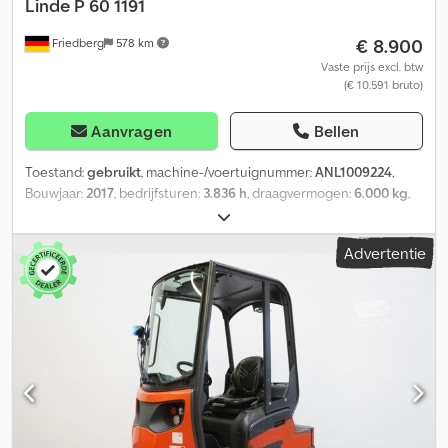
Linde
P 60 1191
€ 8.900
Friedberg
578 km
Vaste prijs excl. btw
(€ 10.591 bruto)
Aanvragen
Bellen
Toestand:
gebruikt
, machine-/voertuignummer:
ANL1009224
,
Bouwjaar:
2017
, bedrijfsturen:
3.836 h
, draagvermogen:
6.000 kg
,
batterijcapaciteit:
375 Ah
, batterijspanning:
48 V
, voorbandmaat:
4.00-8
, achterbandmaat:
4.00-8
, leeggewicht:
1.512 kg
, totale
Advertentie
hoogte:
2.070 mm
, totale lengte:
1.830 mm
, totale breedte:
996
mm
, brandstof:
elektriciteit
, - Aquamatic en elektrolytomloop op
batterij - Zijdelingse batterijwissel zonder rollen -
Spanningsomvormer - Volledige cabine - Bouwhoogte met
bestuurdersbeschermdak: 2070 mm - Verwarming -
Verlichtingsinstallatie met stads- en rijlicht, remlichten en
richtingaanwijzers (LED) - Spot vooraan: BlueSpot - Trekhaak:
zonder - Binnen- en buitenspiegels - Toegangscontrole: pincode
- Comfort bestuurdersstoel (stoffen bekleding) - Eénpedaal -
Binnenspiegel Spafax - Extra achterlichten op beschermdak -