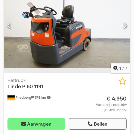
Spanningsomvormer - Stalen frame + voorruit Dcjdpfx Aozg N S
Tjpbok - Bouwhoogte inclusief bestuurdersbeschermdak: 2170
mm - zonder verwarming - Verlichtingsinstallatie met stads- en
dimlicht, remlichten en richtingaanwijzers - Flitslamp - Akoestisch
waarschuwingssignaal bij achteruitrijden - Trekhaak: 3-traps
insteekkoppeling geschroefd - Binnenspiegel -
Toegangscontrole: PIN-code - Standaard bestuurdersstoel
(kunstleder) - Clusterbesturing zijdelings aan het chassis -
Drukknop aan de achterzijde - 7-polige stekkerdoos achteraan -
3-traps trekhaak geschroefd - 12V stopcontact in de cabine -
Voorruit groen getint - Zonneklep
1
/
7
Heftruck
Linde
P 60 1191
€ 4.950
Friedberg
578 km
Vaste prijs excl. btw
(€ 5.890 bruto)
Aanvragen
Bellen