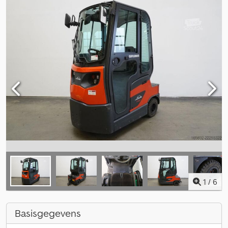
1
/
6
Basisgegevens