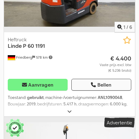
Linde Curve Assist - 12V-aansluiting achter voor aanhanger
Dedpfszhpymox Apbock - 12V-aansluiting in cabine - Verlengstuk
voor trekhaak 200 mm
1
/
6
Heftruck
Linde
P 60 1191
€ 4.400
Friedberg
578 km
Vaste prijs excl. btw
(€ 5.236 bruto)
Aanvragen
Bellen
Toestand:
gebruikt
, machine-/voertuignummer:
ANL1090048
,
Bouwjaar:
2019
, bedrijfsturen:
5.417 h
, draagvermogen:
6.000 kg
,
batterijcapaciteit:
375 Ah
, batterijspanning:
48 V
, voorbandmaat:
4.00-8
, achterbandmaat:
4.00-8
, leeggewicht:
1.440 kg
, totale
Advertentie
hoogte:
2.170 mm
, totale lengte:
1.830 mm
, totale breedte:
996
mm
, brandstof:
elektriciteit
, - Aquamatic op batterij -
Voertuigsteker REMA 160A - 180° batterijdeur voor batterijwissel -