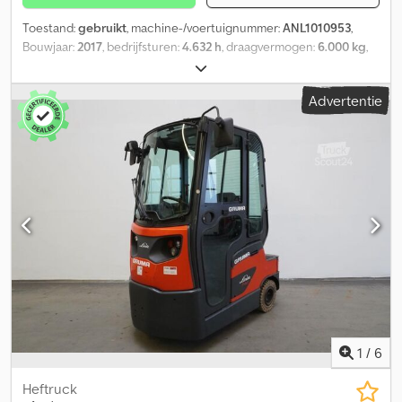
Toestand:
gebruikt
, machine-/voertuignummer:
ANL1010953
,
Bouwjaar:
2017
, bedrijfsturen:
4.632 h
, draagvermogen:
6.000 kg
,
batterijcapaciteit:
375 Ah
, batterijspanning:
48 V
, voorbandmaat:
4.00-8
, achterbandmaat:
4.00-8
, leeggewicht:
1.515 kg
, totale
Advertentie
hoogte:
2.300 mm
, totale lengte:
1.830 mm
, totale breedte:
996
mm
, brandstof:
elektriciteit
, - Aquamatic en elektrolyt-circulatie
op de accu Dcodpezcz Nqsfx Apbek - Voertuigstekker REMA 160A
- 180° accudeur voor accuwissel - Spanningsomvormer -
Volcabine - Bouwhoogte met bestuurdersbeschermdak: 2070
mm - Verwarming - Verlichtingsinstallatie met parkeer- en
rijverlichting, remlichten en richtingaanwijzers gemonteerd
boven op het bestuurdersbeschermdak inclusief STVZO-
uitrusting - Spot voor: BlueSpot - Trekhaak: zonder - Binnen- en
buitenspiegels - Toegangscontrole: LFM-RFID - Luchtgeveerde
bestuurdersstoel (stof bekleding) - Éénpedaalbediening -
Richtingsschakelaar op stuurkolom, terminalhouder cabine +24V
- Spanningsvoorziening - Speciale lakering en
voertuigbeplakking met folie RAL 6033 - 12V stopcontact in de
1
/
6
cabine - Laden via achterkant mogelijk, laadstekker REMA 160A
Heftruck