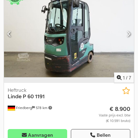
1
/
7
Heftruck
Linde
P 60 1191
€ 8.900
Friedberg
578 km
Vaste prijs excl. btw
(€ 10.591 bruto)
Aanvragen
Bellen