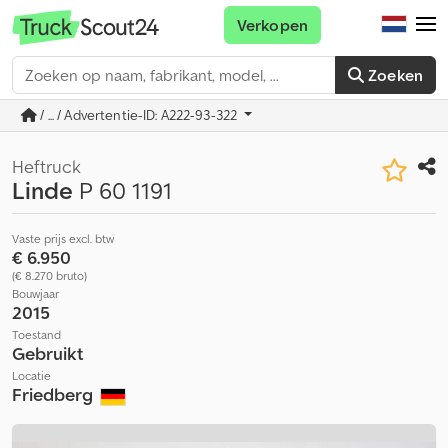
Verkopen
Zoeken
/ ... / Advertentie-ID: A222-93-322
Heftruck
Linde
P 60 1191
Vaste prijs excl. btw
€ 6.950
(€ 8.270 bruto)
Bouwjaar
2015
Toestand
Gebruikt
Locatie
Friedberg