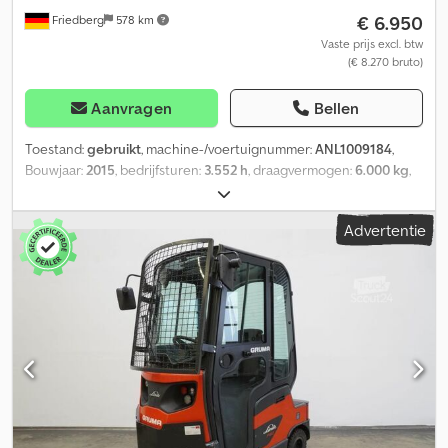
€ 6.950
Friedberg
578 km
Vaste prijs excl. btw
(€ 8.270 bruto)
Aanvragen
Bellen
Toestand:
gebruikt
, machine-/voertuignummer:
ANL1009184
,
Bouwjaar:
2015
, bedrijfsturen:
3.552 h
, draagvermogen:
6.000 kg
,
batterijcapaciteit:
345 Ah
, batterijspanning:
48 V
, voorbandmaat:
4.00-8
, achterbandmaat:
4.00-8
, leeggewicht:
1.514 kg
, totale
Advertentie
hoogte:
2.070 mm
, totale lengte:
1.830 mm
, totale breedte:
996
mm
, brandstof:
elektriciteit
, - Aquamatic op batterij Dcsdpjym
Elkofx Apbsk - Voertuigsteker MRC 160A - Zijdelingse
batterijwissel zonder rollen - Spanningsomvormer - Volledige
cabine - Bouwhoogte met bestuurdersbeschermdak: 2070 mm -
Verwarming - Verlichtingsinstallatie met stads- en rijlicht,
remlichten en richtingaanwijzers (LED) - Spot voor: BlueSpot -
Snelheidsbegrenzing: 12 km/u - Trekhaak: Rockinger, hoogte 280
mm - Binnen- en buitenspiegels - Toegangscontrole: pincode -
Standaard bestuurdersstoel (stoffen bekleding) - Enkelpedaal -
Draadloze dataoverdracht met SPW 48/24V - Spafax