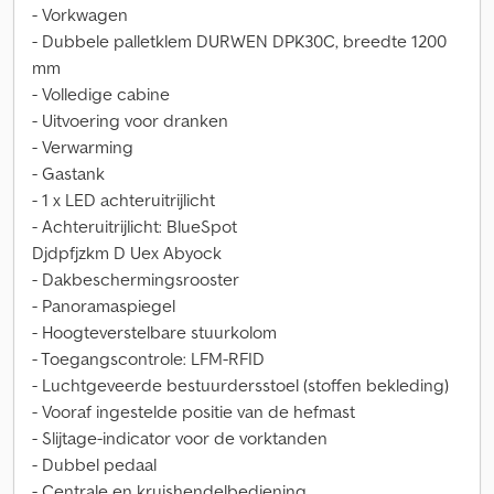
- Vorkwagen
- Dubbele palletklem DURWEN DPK30C, breedte 1200
mm
- Volledige cabine
- Uitvoering voor dranken
- Verwarming
- Gastank
- 1 x LED achteruitrijlicht
- Achteruitrijlicht: BlueSpot
Djdpfjzkm D Uex Abyock
- Dakbeschermingsrooster
- Panoramaspiegel
- Hoogteverstelbare stuurkolom
- Toegangscontrole: LFM-RFID
- Luchtgeveerde bestuurdersstoel (stoffen bekleding)
- Vooraf ingestelde positie van de hefmast
- Slijtage-indicator voor de vorktanden
- Dubbel pedaal
- Centrale en kruishendelbediening