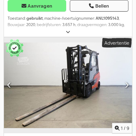
Aanvragen
Bellen
Toestand:
gebruikt
, machine-/voertuignummer:
ANL1095143
,
Bouwjaar:
2020
, bedrijfsturen:
3.657 h
, draagvermogen:
3.000 kg
,
hefhoogte:
3.695 mm
, vrije hefhoogte:
150 mm
,
ladingzwaartepunt:
500 mm
, masttype:
Simplex
,
Advertentie
vorkenbordbreedte:
1.150 mm
, vorklengte:
1.200 mm
,
voorbandmaat:
27x10-12
, achterbandmaat:
23x9-10
, leeggewicht:
4.784 kg
, totale hoogte:
2.520 mm
, totale lengte:
2.756 mm
, totale
breedte:
1.256 mm
, brandstof:
vloeibaar petroleumgas (LPG)
, -
Voertuig: Enkelvoudige extra hydrauliek Dsdpsy Undmefx Abyeck
- Mast: Enkelvoudige extra hydrauliek - Zijdelingse verschuiver,
geïntegreerd - Volledige cabine - Verwarming - Dubbele
gasfleshouder - 2 x LED werklampen vooraan - 1 x LED
achteruitrijlamp achteraan - Achterwaartse spot: BlueSpot -
Panoramaspiegel - In hoogte verstelbare stuurkolom -
Toegangscontrole: Sleutelschakelaar - Standaard
bestuurdersstoel (kunstleer) - Draagvlakbescherming vorktanden
- Enkelpedaal - Centrale hendel- en kruishendelbediening -
Comfortcabine 2386 mm - Warmwaterverwarming - Standaard
1
/
9
display 3,5" - Gegevensoverdracht online - Uitlaatpositie onder -