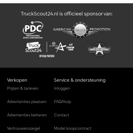
Standaard display 3,5" - USB-aansluiting 5V in armleuning - ac:
toegang controle PIN - Online gegevensoverdracht -
TruckScout24.nl is officieel sponsor van:
Gordelsluitbewaking - Oranje veiligheidsgordel - Brandblusser -
LSP 0.5
Verkopen
Service & ondersteuning
Prijzen & tarieven
Inloggen
Advertenties plaatsen
FAQ/Hulp
Advertenties beheren
Contact
Vertrouwenszegel
Model koopcontract