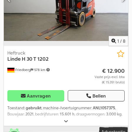
Waarschuwingssignaal bij achteruitrijden Dsdpfozlayxox Abyeck -
Achterlicht: BlueSpot - Standaard bestuurdersstoel (kunstleer) -
Enkele pedaalbediening - Bediening met één hendel - Standaard
display 35" - Comfortabel bestuurdersbeschermdak 2322 mm -
Online gegevensuitwisseling - -DEMO STAPELTRUK- - LSP 0.5 Ref:
ANL1061819
1
/
8
Heftruck
Linde
H 30 T 1202
€ 12.900
Friedberg
578 km
Vaste prijs excl. btw
(€ 15.351 bruto)
Aanvragen
Bellen
Toestand:
gebruikt
, machine-/voertuignummer:
ANL1057375
,
Bouwjaar:
2021
, bedrijfsturen:
15.601 h
, draagvermogen:
3.000 kg
,
hefhoogte:
6.130 mm
, vrije hefhoogte:
1.950 mm
,
ladingzwaartepunt:
500 mm
, masttype:
triplex
,
Advertentie