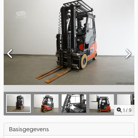
1
/
9
Basisgegevens