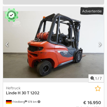
Advertentie
1
/
7
Heftruck
Linde
H 30 T 1202
€ 16.950
Friedberg
578 km