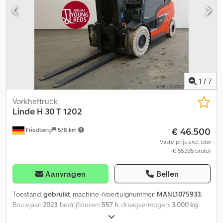
+ voorruit, dak- en achterruit + rechterdeur - Gepantserd glazen
dak - Bouwhoogte met bestuurderbeschermdak: 2222 mm -
Verwarming - Flessenhouder - 2 x LED werklampen voor -
Zwaailicht - Waarschuwingssignaal bij achteruitrijden -
Achterspot: BlueSpot - Snelheidsbegrenzing: 20 km/u -
Verhoogde stofbescherming - Drukaccu - Toegangscontrole:
contactsleutel - Standaard bestuurdersstoel (kunstleder) -
Slijtgrens vorktanden - Enkelpedaal - Enkelhendelbediening -
1
/
7
Container bestuurderbeschermdak 2222 mm - Online
dataoverdracht - LSP 0.5
Vorkheftruck
Linde
H 30 T 1202
€ 46.500
Friedberg
578 km
Vaste prijs excl. btw
(€ 55.335 bruto)
Aanvragen
Bellen
Toestand:
gebruikt
, machine-/voertuignummer:
MANL1075933
,
Bouwjaar:
2023
, bedrijfsturen:
557 h
, draagvermogen:
3.000 kg
,
hefhoogte:
5.480 mm
, vrije hefhoogte:
1.700 mm
,