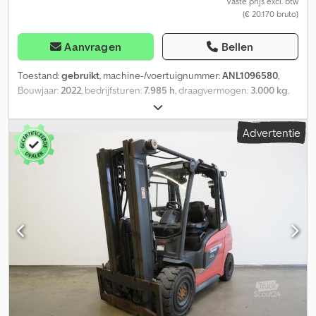
Vaste prijs excl. btw
(€ 20.170 bruto)
Aanvragen
Bellen
Toestand:
gebruikt
, machine-/voertuignummer:
ANL1096580
,
Bouwjaar:
2022
, bedrijfsturen:
7.985 h
, draagvermogen:
3.000 kg
,
hefhoogte:
4.680 mm
, vrije hefhoogte:
1.390 mm
,
ladingzwaartepunt:
500 mm
, masttype:
triplex
,
Advertentie
vorkenbordbreedte:
1.150 mm
, vorklengte:
1.200 mm
,
voorbandmaat:
27x10-12
, achterbandmaat:
23x9-10
, leeggewicht:
4.974 kg
, totale hoogte:
2.170 mm
, totale lengte:
2.756 mm
, totale
breedte:
1.256 mm
, brandstof:
vloeibaar petroleumgas (LPG)
, -
Voertuig: Eenvoudige extra hydrauliek - Mast: Dubbele extra
hydrauliek - Vorkdrager - Stalen frame + dakplaat - Kogelwerend
dak - Verwarming - Dubbele flessenhouder - Knipperlicht -
Waarschuwingssignaal bij achteruitrijden - Snelheidsbegrenzing:
20 km/u - Toegangscontrole: Sleutelschakelaar - Standaard
bestuurdersstoel (kunstleer) - Slijtage-indicator voor vorktanden
- Enkele pedaalbediening - Bediening met één hendel
Dcodpjzrqc Dsfx Abyok - Uitlaat naar beneden - Standaard display
3,5" - FSD containerzicht 2267 mm - Sequentiële