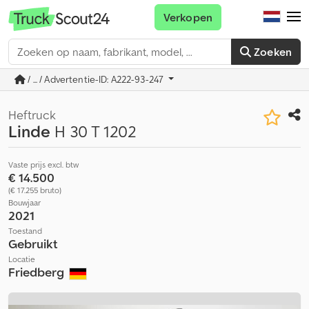
Verkopen
Zoeken
/ ... / Advertentie-ID: A222-93-247
Heftruck
Linde
H 30 T 1202
Vaste prijs excl. btw
€ 14.500
(€ 17.255 bruto)
Bouwjaar
2021
Toestand
Gebruikt
Locatie
Friedberg