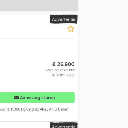
Advertentie
€ 26.900
Vaste prijs excl. btw
(€ 32.011 bruto)
Aanvraag sturen
wicht: 11.050 kg Crjdpfx Ahey An U Uehef
Advertentie