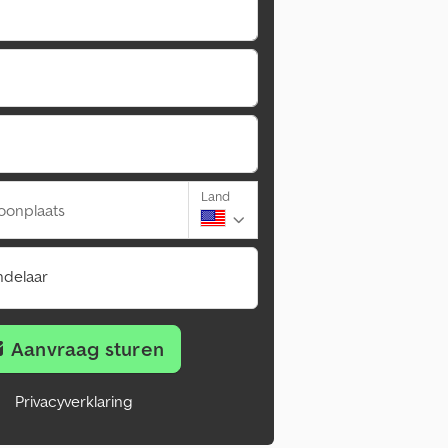
Land
oonplaats
ndelaar
Aanvraag sturen
Privacyverklaring