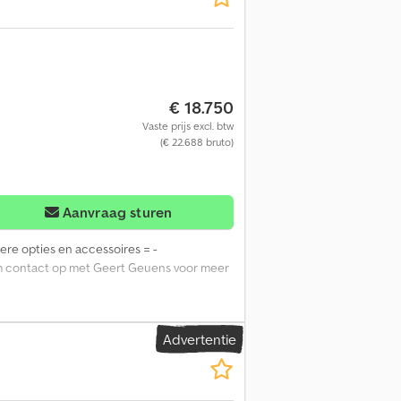
€ 18.750
Vaste prijs excl. btw
(€ 22.688 bruto)
Aanvraag sturen
dere opties en accessoires = -
eem contact op met Geert Geuens voor meer
Advertentie