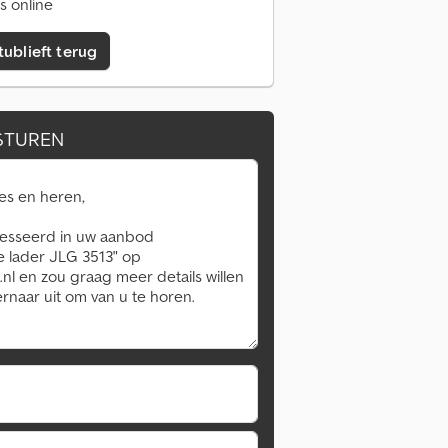
s online
tublieft terug
STUREN