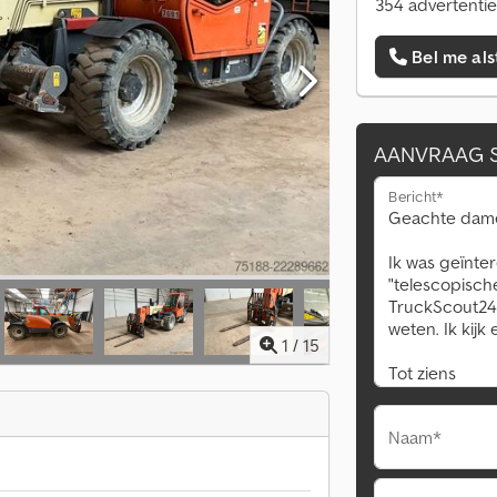
354 advertentie
Bel me als
AANVRAAG 
Bericht*
1
/
15
Naam*