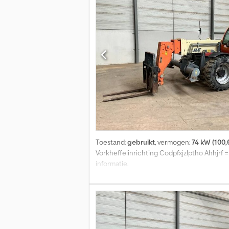
motor: Diesel Hefcapaciteit: 2.500 kg Neem
Toestand:
gebruikt
, vermogen:
74 kW (100,
Vorkheffelinrichting Codpfxjzlptho Ahhjrf
informatie.