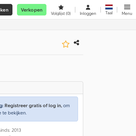
eken
Verkopen
Taal
Volglijst
(0)
Inloggen
Menu
g:
Registreer gratis of log in,
om
e te bekijken.
inds: 2013