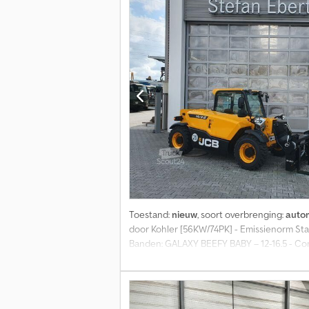
Toestand:
nieuw
, soort overbrenging:
auto
door Kohler [56KW/74PK] - Emissienorm Sta
Banden: GALAXY BEEFY BABY – 12-16.5 - Com
wielbesturing - Servo éénhendelbediening
voor/achter - Armsteun - Elektronische ha
prijs gesteld. Op verzoek bieden wij u graa
informatie vindt u op onze homepage. Fout