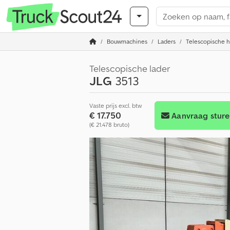
Bouwmachines
Laders
Telescopische h
Telescopische lader
JLG
3513
Vaste prijs excl. btw
€ 17.750
Aanvraag stur
(€ 21.478 bruto)