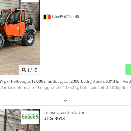
 contact op met Tobias Ebert voor meer informatie.
Balen
107 km
1
/
15
61 pk)
, hefhoogte:
13.000 mm
, Bouwjaar:
2008
, bedrijfsturen:
5.013 h
, = Ver
 = Verdere informatie = Leeggewicht: 10.750 kg Hefcapaciteit: 3.500 kg N
Telescopische lader
JLG
3513