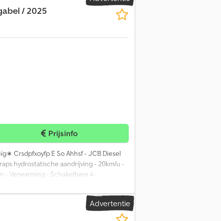
gabel / 2025
Prijsinfo
ig∗ Crsdpfxoyfp E So Ahhsf - JCB Diesel
aps hydrostatische aandrijving - 20km/u -
n - Verwarming - Schakelbare 4-
letvorken 1.200mm - LED werklampen
ak voor bezichtiging wordt nadrukkelijk op
Advertentie
 Mihm (tel.) helpt u graag verder. Meer
r mogelijk = Meer informatie = Merk