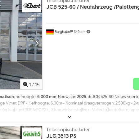
Telescopische lader
JCB
525-60 / Neufahrzeug /Paletten
Burghaun
349 km
1
/
15
matisch
, hefhoogte:
6.000 mm
, Bouwjaar:
2025
, ∗JCB 525-60 Nieuw voertu
ge V met DPF - Hefhoogte: 6,00m - Nominaal draagvermogen: 2.500kg - 2-tr
fortcabine (ROPS/FOPS) - Stuurwielverstelling - Volledig kantelbare rame
 - Q-Fit aanbouwframe met mechanische snelwissel - Vorkenbord met pal
ndrem Direct inzetbaar, veel andere aanbouwdelen op voorraad. Een afspra
g een lease- of financieringsvoorstel van Mercedes-Benz Bank aan. De heer
Telescopische lader
JLG
3513 PS
en en tussentijdse verkoop voorbehouden! Servobesturing, cabine, verhuu