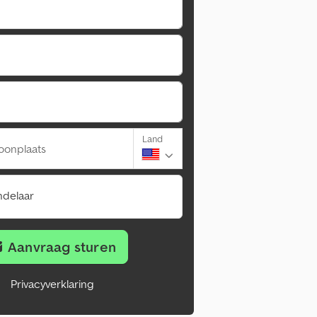
Land
oonplaats
ndelaar
Aanvraag sturen
Privacyverklaring