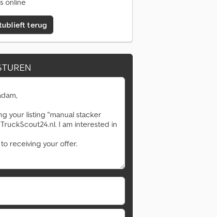
s online
tublieft terug
STUREN