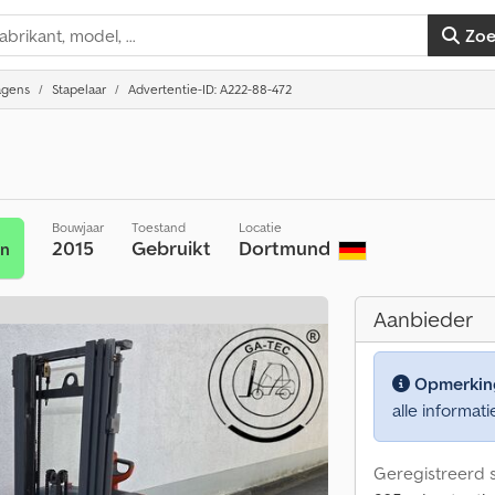
Zo
agens
Stapelaar
Advertentie-ID: A222-88-472
Bouwjaar
Toestand
Locatie
2015
Gebruikt
Dortmund
en
Aanbieder
Opmerkin
alle informati
Geregistreerd s