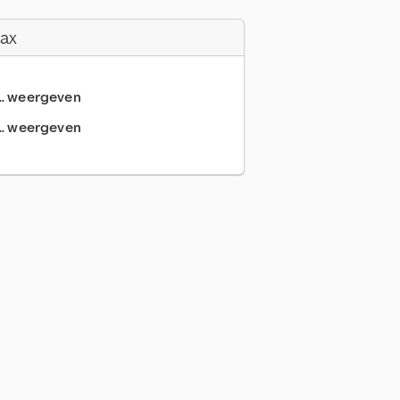
Fax
... weergeven
.. weergeven