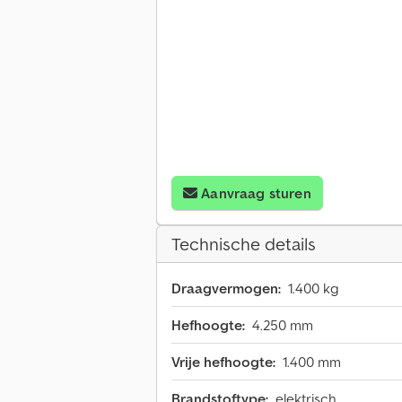
Aanvraag sturen
Technische details
Draagvermogen:
1.400 kg
Hefhoogte:
4.250 mm
Vrije hefhoogte:
1.400 mm
Brandstoftype:
elektrisch