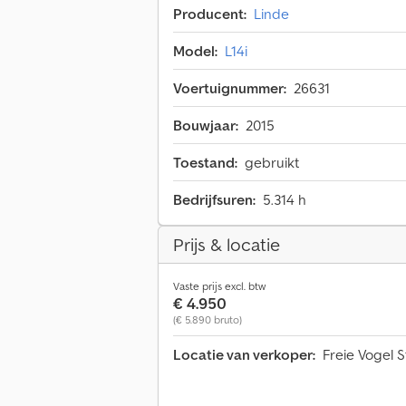
Producent:
Linde
Model:
L14i
Voertuignummer:
26631
Bouwjaar:
2015
Toestand:
gebruikt
Bedrijfsuren:
5.314 h
Prijs & locatie
Vaste prijs excl. btw
€ 4.950
(€ 5.890 bruto)
Locatie van verkoper:
Freie Vogel S