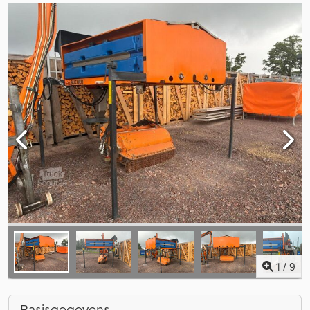
1
/
9
Basisgegevens