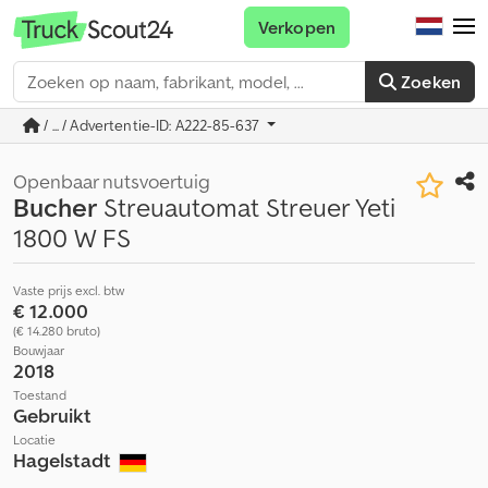
Verkopen
Zoeken
/ ... / Advertentie-ID: A222-85-637
Openbaar nutsvoertuig
Bucher
Streuautomat Streuer Yeti
1800 W FS
Vaste prijs excl. btw
€ 12.000
(€ 14.280 bruto)
Bouwjaar
2018
Toestand
Gebruikt
Locatie
Hagelstadt