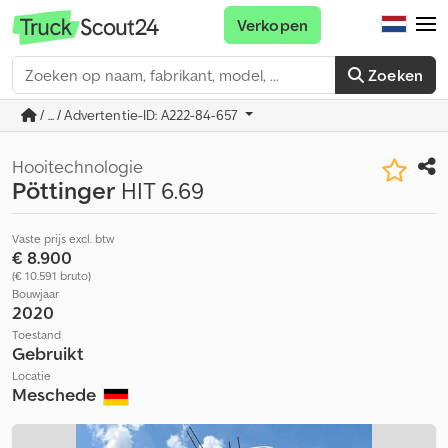
Verkopen
Zoeken
/ ... / Advertentie-ID: A222-84-657
Hooitechnologie
Pöttinger
HIT 6.69
Vaste prijs excl. btw
€ 8.900
(€ 10.591 bruto)
Bouwjaar
2020
Toestand
Gebruikt
Locatie
Meschede