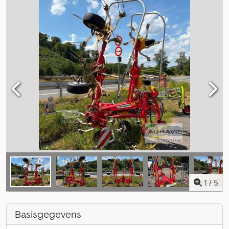
1
/
5
Basisgegevens