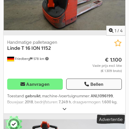
1
/
4
Handmatige palletwagen
Linde
T 16 ION 1152
€ 1.100
Friedberg
578 km
Vaste prijs excl. btw
(€ 1.309 bruto)
Aanvragen
Bellen
Toestand:
gebruikt
, machine-/voertuignummer:
ANL1096199
,
Bouwjaar:
2018
, bedrijfsturen:
7.249 h
, draagvermogen:
1.600 kg
,
ladingzwaartepunt:
600 mm
, batterijcapaciteit:
82 Ah
,
batterijspanning:
24 V
, vorkenbordbreedte:
540 mm
, vorklengte:
Advertentie
1.150 mm
, leeggewicht:
316 kg
, totale lengte:
1.650 mm
, totale
breedte:
720 mm
, brandstof:
elektriciteit
, - Accu zonder