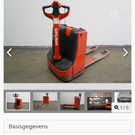
1
/
5
Basisgegevens