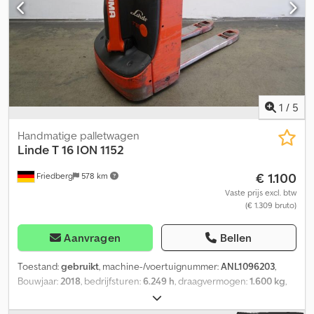
online - LSP 0.6 Ref: ANL1096218
1
/
5
Handmatige palletwagen
Linde
T 16 ION 1152
€ 1.100
Friedberg
578 km
Vaste prijs excl. btw
(€ 1.309 bruto)
Aanvragen
Bellen
Toestand:
gebruikt
, machine-/voertuignummer:
ANL1096203
,
Bouwjaar:
2018
, bedrijfsturen:
6.249 h
, draagvermogen:
1.600 kg
,
ladingzwaartepunt:
600 mm
, batterijcapaciteit:
82 Ah
,
batterijspanning:
24 V
, vorkenbordbreedte:
540 mm
, vorklengte: