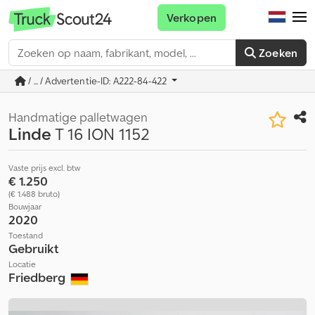
Verkopen
Zoeken
/ ... / Advertentie-ID: A222-84-422
Handmatige palletwagen
Linde
T 16 ION 1152
Vaste prijs excl. btw
€ 1.250
(€ 1.488 bruto)
Bouwjaar
2020
Toestand
Gebruikt
Locatie
Friedberg