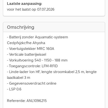
Laatste aanpassing:
voor het laatst op 07.07.2026
Omschrijving
- Batterij zonder Aquamatic-systeem
Cedpfxjzkcfhe Ahyoha
- Voertuigstekker MRC 160A
- Verticale batterijwissel
- Vorkuitvoering 540 - 1150 - 188 mm
- Toegangscontrole: LFM-RFID
- Linde-lader Ion HF, lengte stroomkabel 2,5 m, lengte
laadkabel 3 m
- Gegevensoverdracht online
- LSP 0.6
Referentie: ANL1096215