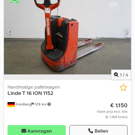
Aquamatic-systeem Chodpfszkcd Dox Ahyja - Voertuigstekker
MRC 160A - Verticale accuwissel - Vorkuitvoering 540 - 1150 - 188
mm - Toegangscontrole: LFM-RFID - Linde-oplader Ion HF, lengte
stroomkabel 2,5 m, lengte laadkabel 3 m - Online-
gegevensuitwisseling - LSP 0.6 Ref: ANL1096199
1
/
4
Handmatige palletwagen
Linde
T 16 ION 1152
€ 1.150
Friedberg
578 km
Vaste prijs excl. btw
(€ 1.368 bruto)
Aanvragen
Bellen