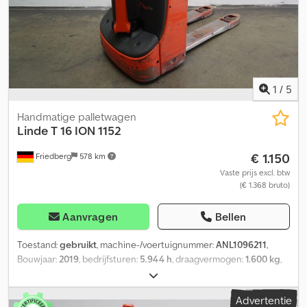
1
/
5
Handmatige palletwagen
Linde
T 16 ION 1152
€ 1.150
Friedberg
578 km
Vaste prijs excl. btw
(€ 1.368 bruto)
Aanvragen
Bellen
Toestand:
gebruikt
, machine-/voertuignummer:
ANL1096211
,
Bouwjaar:
2019
, bedrijfsturen:
5.944 h
, draagvermogen:
1.600 kg
,
ladingzwaartepunt:
600 mm
, batterijcapaciteit:
82 Ah
,
batterijspanning:
24 V
, vorkenbordbreedte:
540 mm
, vorklengte:
Advertentie
1.150 mm
, leeggewicht:
316 kg
, totale lengte:
1.650 mm
, totale