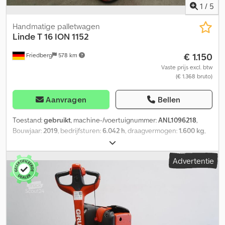
1
/
5
Handmatige palletwagen
Linde
T 16 ION 1152
€ 1.150
Friedberg
578 km
Vaste prijs excl. btw
(€ 1.368 bruto)
Aanvragen
Bellen
Toestand:
gebruikt
, machine-/voertuignummer:
ANL1096218
,
Bouwjaar:
2019
, bedrijfsturen:
6.042 h
, draagvermogen:
1.600 kg
,
ladingzwaartepunt:
600 mm
, batterijcapaciteit:
82 Ah
,
batterijspanning:
24 V
, vorkenbordbreedte:
540 mm
, vorklengte:
Advertentie
1.150 mm
, leeggewicht:
316 kg
, totale lengte:
1.650 mm
, totale
breedte:
720 mm
, brandstof:
elektriciteit
, - Accu zonder
Aquamatic-systeem - Voertuigstekker MRC 160A Chjdpfx
Aheznfhyjyea - Verticale accuwissel - Vorkuitvoering 540 - 1150 -
188 mm - Toegangscontrole: LFM-RFID - Linde-lader Ion HF, lengte
netsnoer 2,5 m, lengte laadsnoer 3 m - Gegevensoverdracht