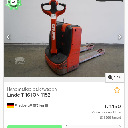
breedte:
720 mm
, brandstof:
elektriciteit
, - Accu zonder
Aquamatic-systeem Csdpfozkcfnox Ahysha - Voertuigstekker
MRC 160A - Verticale accuwissel - Vorkuitvoering 540 - 1150 - 188
mm - Toegangscontrole: LFM-RFID - Linde-lader Ion HF, lengte
voedingskabel 2,5 m, lengte laadkabel 3 m - Online-
gegevensuitwisseling - LSP 0.6 Referentie: ANL1096211
1
/
5
Handmatige palletwagen
Linde
T 16 ION 1152
€ 1.150
Friedberg
578 km
Vaste prijs excl. btw
(€ 1.368 bruto)