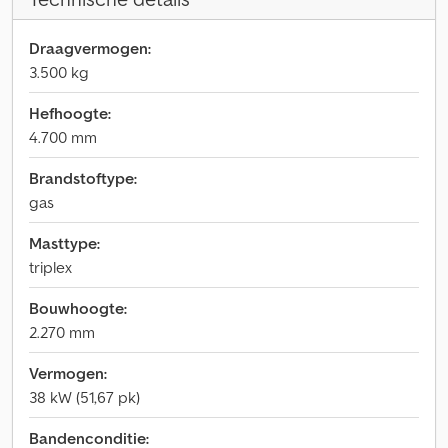
Draagvermogen:
3.500 kg
Hefhoogte:
4.700 mm
Brandstoftype:
gas
Masttype:
triplex
Bouwhoogte:
2.270 mm
Vermogen:
38 kW (51,67 pk)
Bandenconditie: