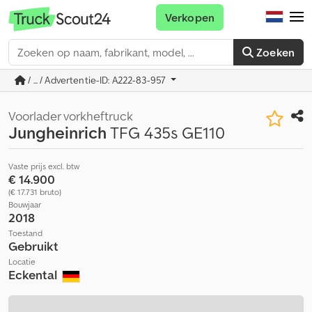
Verkopen
Zoeken
/ ... / Advertentie-ID: A222-83-957
Voorlader vorkheftruck
Jungheinrich
TFG 435s GE110
Vaste prijs excl. btw
€ 14.900
(€ 17.731 bruto)
Bouwjaar
2018
Toestand
Gebruikt
Locatie
Eckental