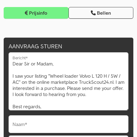
Prijsinfo
Bellen
AANVRAAG STUREN
Bericht*
Naam*