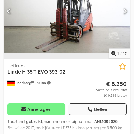
1
/
10
Heftruck
Linde
H 35 T EVO 393-02
€ 8.250
Friedberg
578 km
Vaste prijs excl. btw
(€ 9.818 bruto)
Aanvragen
Bellen
Toestand:
gebruikt
, machine-/voertuignummer:
ANL1095026
,
Bouwjaar:
2017
, bedrijfsturen:
17.373 h
, draagvermogen:
3.500 kg
,
hefhoogte:
4.950 mm
, vrije hefhoogte:
150 mm
,