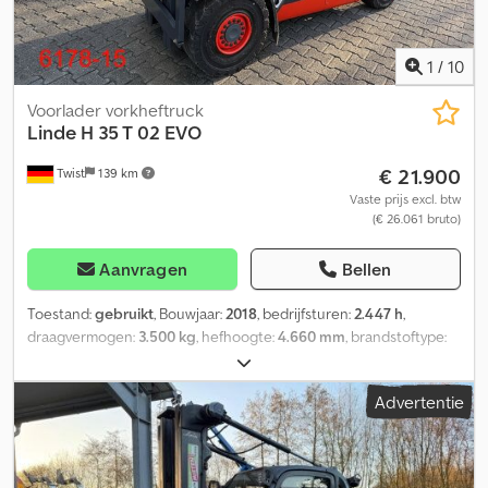
1
/
10
Voorlader vorkheftruck
Linde
H 35 T 02 EVO
€ 21.900
Twist
139 km
Vaste prijs excl. btw
(€ 26.061 bruto)
Aanvragen
Bellen
Toestand:
gebruikt
, Bouwjaar:
2018
, bedrijfsturen:
2.447 h
,
draagvermogen:
3.500 kg
, hefhoogte:
4.660 mm
, brandstoftype:
gas
, masttype:
triplex
, bouwhoogte:
2.210 mm
, bandenconditie:
50 %
, kleur:
overig
, Speciale uitrusting: 3e ventiel, 4e ventiel,
Advertentie
werklamp achter, werklamp voor, verwarming, volledige cabine,
Chedpszrp Acsfx Af Dsa