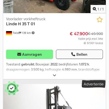
1
/
1
Voorlader vorkheftruck
Linde
H 35 T 01
€ 47.900
Twist
139 km
€ 49.900
Vaste prijs excl. btw
(€ 57.001 bruto)
Aanvragen
Bellen
Toestand:
gebruikt
, Bouwjaar:
2022
, bedrijfsturen:
1.072 h
,
draagvermogen:
3.500 kg
, hefhoogte:
4.980 mm
, brandstoftype:
gas
, masttype:
triplex
, bouwhoogte:
2.320 mm
, bandenconditie:
50 %
, voorbandmaat:
27 x 10 x 12 SE
, achterbandmaat:
23 x 9 x 10
Advertentie
SE
, kleur:
overig
, Aanslachapparatuur: sideshift, Speciale
uitrusting: 3e ventiel, 4e ventiel, werkverlichting achter,
werkverlichting voor, verwarming, volcabine, Safety Light, Chjdsw
Aqt Hjpfx Af Doa