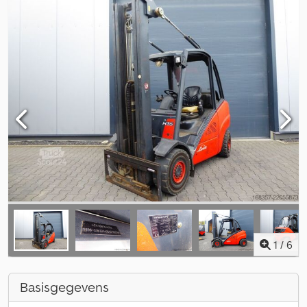
1
/
6
Basisgegevens