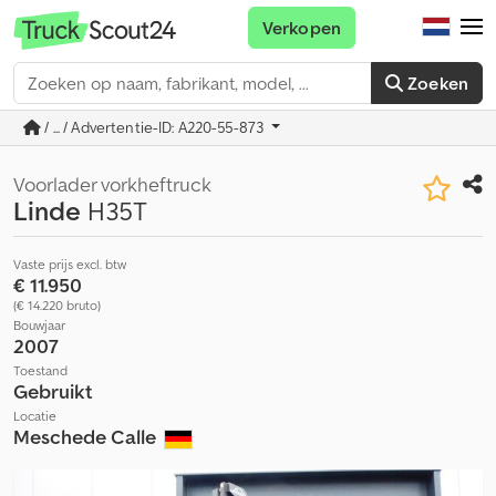
Verkopen
Zoeken
/ ... / Advertentie-ID: A220-55-873
Voorlader vorkheftruck
Linde
H35T
Vaste prijs excl. btw
€ 11.950
(€ 14.220 bruto)
Bouwjaar
2007
Toestand
Gebruikt
Locatie
Meschede Calle