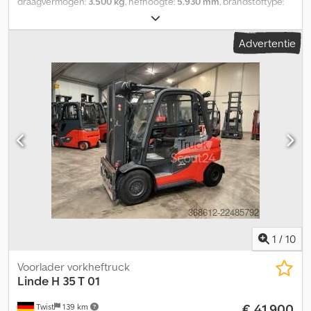
draagvermogen:
3.500 kg
, hefhoogte:
5.930 mm
, brandstoftype:
gas
, masttype:
triplex
, bouwhoogte:
2.630 mm
, bandenconditie:
50 %
, voorbandmaat:
28 x 12,5 x 15 SE
, achterbandmaat:
23 x 9 x
Advertentie
10 SE
, kleur:
overig
, Uitrusting: 3e ventiel, 4e ventiel, werklampen
achter, werklampen voor, verwarming, volledige cabine, Safety
Pilot, Codoza H A Rspfx Af Deha
1
/
10
Voorlader vorkheftruck
Linde
H 35 T 01
€ 41.900
Twist
139 km