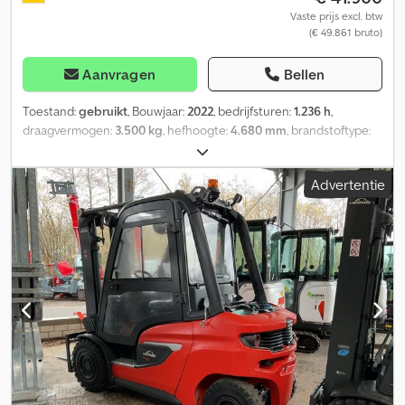
Vaste prijs excl. btw
(€ 49.861 bruto)
Aanvragen
Bellen
Toestand:
gebruikt
, Bouwjaar:
2022
, bedrijfsturen:
1.236 h
,
draagvermogen:
3.500 kg
, hefhoogte:
4.680 mm
, brandstoftype:
gas
, masttype:
triplex
, bouwhoogte:
2.210 mm
, bandenconditie:
50 %
, voorbandmaat:
27 x 10 - 12 SE
, achterbandmaat:
23 x 9 - 10
Advertentie
SE
, kleur:
overig
, Aangebouwde apparatuur: zijschuiver, Uitrusting:
3e ventiel, 4e ventiel, werklampen achter, verwarming, volledige
cabine, veiligheidslicht, Codpfxjzrh Haj Af Dsha