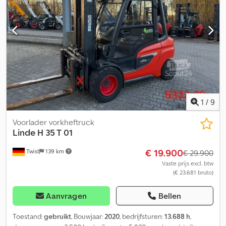
1
/
9
Voorlader vorkheftruck
Linde
H 35 T 01
€ 19.900
Twist
139 km
€ 29.900
Vaste prijs excl. btw
(€ 23.681 bruto)
Aanvragen
Bellen
Toestand:
gebruikt
, Bouwjaar:
2020
, bedrijfsturen:
13.688 h
,