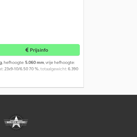
Prijsinfo
kg
, hefhoogte:
5.060 mm
, vrije hefhoogte:
at:
23x9-10/6.50 70 %
, totaalgewicht:
6.390