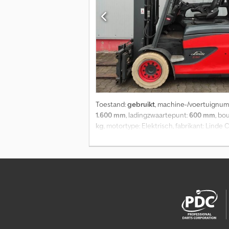
Toestand:
gebruikt
, machine-/voertuignu
1.600 mm
, ladingzwaartepunt:
600 mm
, b
kg
, motortype: Elektrisch, fabrikant: Lin