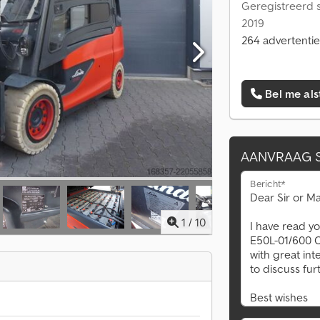
Geregistreerd s
2019
264 advertentie
Bel me als
AANVRAAG 
Bericht*
1
/
10