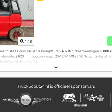
1
/
8
mmer:
13473
, Bouwjaar:
2018
, bedrijfsturen:
6.694 h
, draagvermogen:
5.000 
ouwhoogte:
2.620 mm
, voorbandmaat:
28x12.5-15/9.75 50 %
, achterbandma
de Chsdpfew Aq Uwex Ac Dea
TruckScout24.nl is officieel sponsor van: