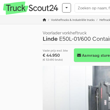
Vorkheftrucks & Industriële trucks
Heftruc
Voorlader vorkheftruck
Linde
E50L-01/600 Contai
Vaste prijs excl. btw
€ 44.950
Aanvraag stur
(€ 53.490 bruto)