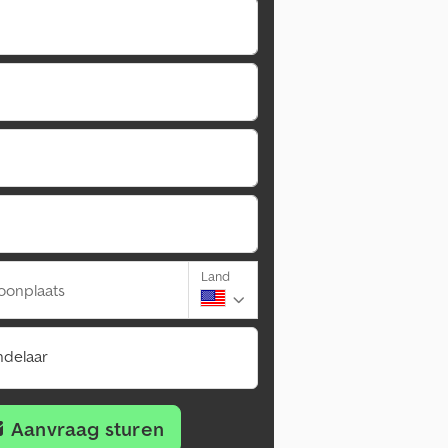
Land
oonplaats
ndelaar
Aanvraag sturen