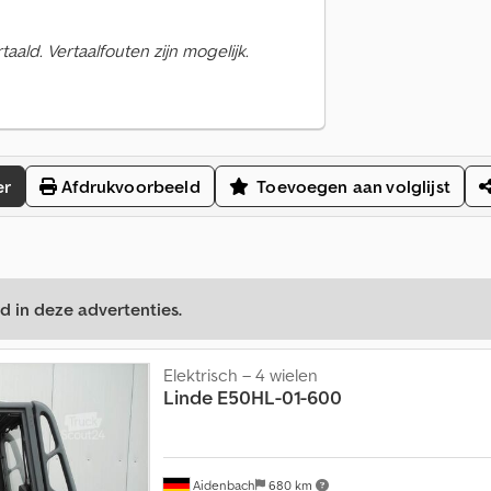
ald. Vertaalfouten zijn mogelijk.
er
Afdrukvoorbeeld
Toevoegen aan volglijst
d in deze advertenties.
Elektrisch – 4 wielen
Linde
E50HL-01-600
Aidenbach
680 km