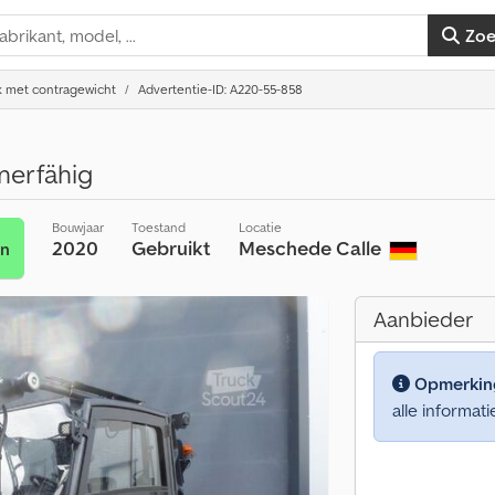
Zo
k met contragewicht
Advertentie-ID: A220-55-858
nerfähig
Bouwjaar
Toestand
Locatie
2020
Gebruikt
Meschede Calle
en
Aanbieder
Opmerkin
alle informati