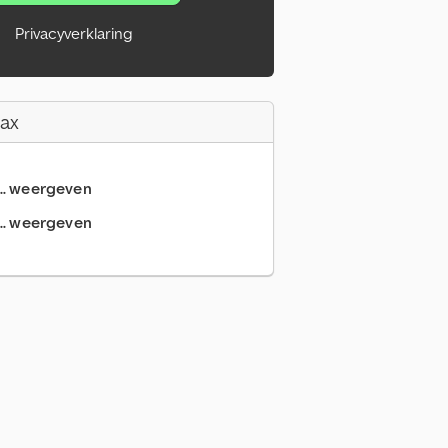
Privacyverklaring
Fax
... weergeven
.. weergeven