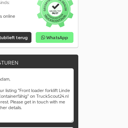
inds:
s online
tublieft terug
WhatsApp
STUREN