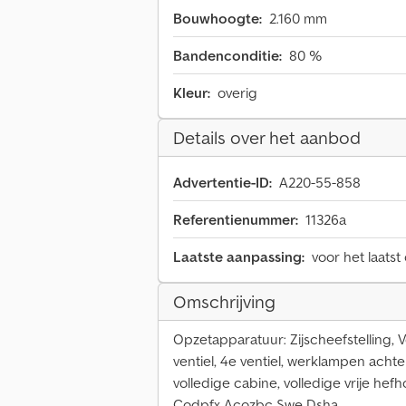
Bouwhoogte:
2.160 mm
Bandenconditie:
80 %
Kleur:
overig
Details over het aanbod
Advertentie-ID:
A220-55-858
Referentienummer:
11326a
Laatste aanpassing:
voor het laatst
Omschrijving
Opzetapparatuur: Zijscheefstelling, Vo
ventiel, 4e ventiel, werklampen achte
volledige cabine, volledige vrije hefh
Codpfx Acozbc Swe Dsha