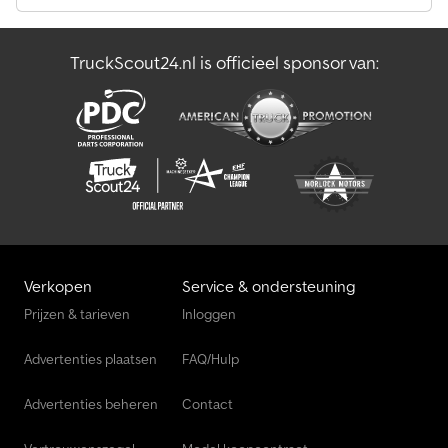
TruckScout24.nl is officieel sponsor van:
Verkopen
Service & ondersteuning
Prijzen & tarieven
Inloggen
Advertenties plaatsen
FAQ/Hulp
Advertenties beheren
Contact