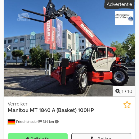
Advertentie
(Pools, Russisch, Oekraïens, Engels) Dkodpfx Acjza Nq Re Uor
Wijzigingen en fouten voorbehouden. Wij nemen graag uw
gebruikte voertuig in ruil. Financiering direct bij ons in huis
mogelijk. GOLEC NUTZFAHRZEUGE GMBH Wij spreken: Duits,
Engels, Spaans, Pools, Oekraïens, Russisch, Bulgaars.
1
/
10
Verreiker
Manitou
MT 1840 A (Basket) 100HP
Friedrichsdorf
314 km