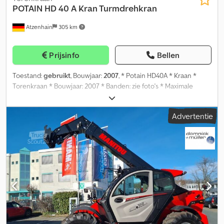
POTAIN
HD 40 A Kran Turmdrehkran
Atzenhain
305 km
Prijsinfo
Bellen
Toestand:
gebruikt
, Bouwjaar:
2007
, * Potain HD40A * Kraan *
Torenkraan * Bouwjaar: 2007 * Banden: zie foto's * Maximale
haakhoogte: 23,00 m * Maximale reikwijdte (standaard jib): 35,00 m
* Steunmaat (voetafdruk): 4,2 x 4,2 m * Draairadius: 2,5 m Dkjdpjzl N
Advertentie
H Ijfx Ac Uor * Maximale draaglast: 4.000 kg * Draaglast aan het
einde van de jib (bij 35 m): 1.000 kg * Direct beschikbaar * Onder
voorbehoud van fouten Heeft u vragen? Neem gerust direct
contact met ons op via WhatsApp voor een snelle offerte: Wij
bieden: Netto-aankoop voor bedrijven uit de EU met een btw-
nummer, evenals voor klanten uit derde landen. Leasing en
financiering. Afhandeling van alle douaneformaliteiten. Aanvragen
van tijdelijke en exportkentekens. Transport naar de haven. Alle
prijzen in advertenties zijn inclusief btw en bedragen 19%.