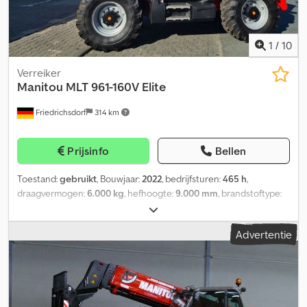
1
/
10
Verreiker
Manitou
MLT 961-160V Elite
Friedrichsdorf
314 km
Prijsinfo
Bellen
Toestand:
gebruikt
, Bouwjaar:
2022
, bedrijfsturen:
465 h
,
draagvermogen:
6.000 kg
, hefhoogte:
9.000 mm
, brandstoftype:
diesel
, masttype:
telescopisch
, bouwhoogte:
2.530 mm
,
vermogen:
115 kW (156,36 pk)
, bandenconditie:
100 %
,
Advertentie
voorbandmaat:
500-70
, achterbandmaat:
500-70
, leeggewicht:
11.400 kg
, totale lengte:
6.100 mm
, kleur:
overig
, maximale
snelheid:
20 km/h
, Speciale uitrusting: 3e ventiel, airconditioning,
Dedpfx Asvm Dvdec Uokr