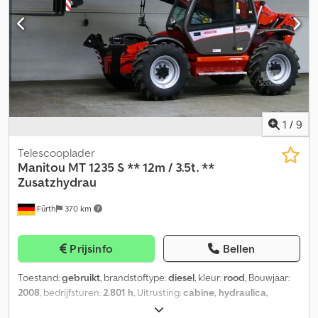
1
/
9
Telescooplader
Manitou
MT 1235 S ** 12m / 3.5t. **
Zusatzhydrau
Fürth
370 km
Prijsinfo
Bellen
Toestand:
gebruikt
, brandstoftype:
diesel
, kleur:
rood
, Bouwjaar:
2008
, bedrijfsturen:
2.801 h
, Uitrusting:
cabine, hydraulica,
palletvorken, vierwielaandrijving
, Ruwterrein telescopische