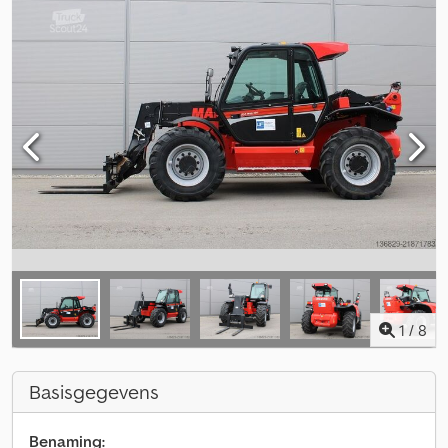
1
/
8
Basisgegevens
Benaming: