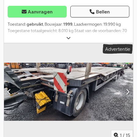
Aanvragen
Bellen
Toestand:
gebruikt
, Bouwjaar:
1999
, Laadvermogen: 19.990 kg
Toegestane totaalgewicht: 8.010 kg Staat van de voorbanden: 70
Dsdpfxjutw I No Ab Uokr Staat van de achterbanden: 70
Voorbanden: 245/70 R 17.5 Achterbanden: 245/70 R 17.5 Neem
Advertentie
contact op met PFEIFER GROUP voor meer informatie.
1
/
15