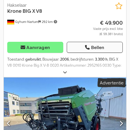
Hakselaar
Krone
BIG X V8
€ 49.900
Gyhum-Nartum
292 km
Vaste prijs excl. btw
(€ 59.381 bruto)
Aanvragen
Bellen
Toestand:
gebruikt
, Bouwjaar:
2006
, bedrijfsturen:
3.300 h
, BIG X
V8 0010 Krone Big X V-8 0020 Artikelnummer: 2952165 0030 Type:
BIG X V8 0040 Draaiuren: ca. 3.300 uur 0050 Chassisnummer:
721965 0060 Bouwjaar: 2006 0070 in standaarduitrusting 0080
Advertentie
Banden 0090 R 32 R 28 0110 Centrale smering 0120 Cracker 50 %
0130 Nieuwe Smart-Drive Box 0140 bij 2725 uur 0150 daarom zo
weinig uren 0160 op de teller! 0170 40-messen snijrotor 0180 incl.
gebruikte Krone EasyFlow 3001 0190 Bouwjaar 2006 0200
gebruikte Krone EasyCollect 7500 0210 Bouwjaar 2006 OM502
Dodpfszkwx Njx Ab Uekr