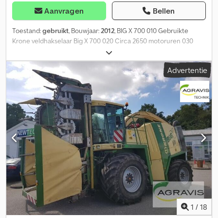
Aanvragen
Bellen
Toestand:
gebruikt
, Bouwjaar:
2012
, BIG X 700 010 Gebruikte
Krone veldhakselaar Big X 700 020 Circa 2650 motoruren 030
Opraapvoorzetstuk EasyFlow 3001, bouwjaar 2010, 800883
Dodpszla Euefx Ab Uokr 040 Maisbek Easy Collect 903, bouwjaar
Advertentie
2010 050 .807251 060 X-Disc directsnijbek, inclusief 070
Snijbekwagen EC 753, bouwjaar 2012, 851408
1
/
18