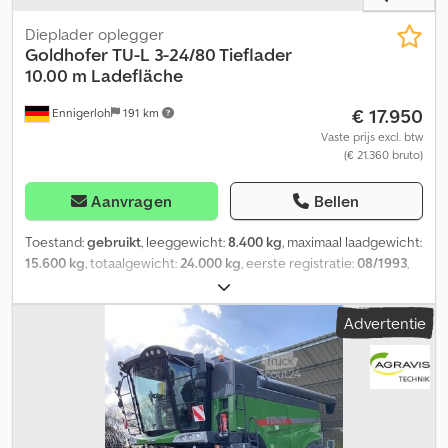
Dieplader oplegger
Goldhofer
TU-L 3-24/80 Tieflader
10.00 m Ladefläche
€ 17.950
Ennigerloh
191 km
Vaste prijs excl. btw
(€ 21.360 bruto)
Aanvragen
Bellen
Toestand:
gebruikt
, leeggewicht:
8.400 kg
, maximaal laadgewicht:
15.600 kg
, totaalgewicht:
24.000 kg
, eerste registratie:
08/1993
,
volgende keuring (TÜV):
10/2022
, laadruimte lengte:
10.000 mm
,
laadruimtebreedte:
2.500 mm
, ophanging:
lucht
, bandenmaten:
Advertentie
9.5R 17.5
, kleur:
overig
, soort overbrenging:
overig
, voorbandmaat:
9.5R 17.5
, achterbandmaat:
9.5R 17.5
, bestuurderscabine:
overig
,
emissieklasse:
geen
, Uitrusting:
ABS, luchtdrukrem
,
Contactpersoon verkoop: Frank Rau / Russisch / Engels / Duits -
Bachar Ibrahim / Arabisch / Engels / Duits - Kentekenservice,
HU/SP/UVV, transport naar de haven Dodpfsww Dwhsx Ab Uskr