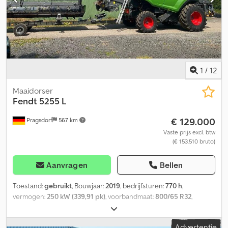
1
/
12
Maaidorser
Fendt
5255 L
€ 129.000
Pragsdorf
567 km
Vaste prijs excl. btw
(€ 153.510 bruto)
Aanvragen
Bellen
Toestand:
gebruikt
, Bouwjaar:
2019
, bedrijfsturen:
770 h
,
vermogen:
250 kW (339,91 pk)
, voorbandmaat:
800/65 R32
,
achterbandmaat:
540/65 R24
, werkbreedte:
600 mm
,
bandenmaten:
540/65 R24
, Uitrusting:
cabine, gewassensnijder,
Advertentie