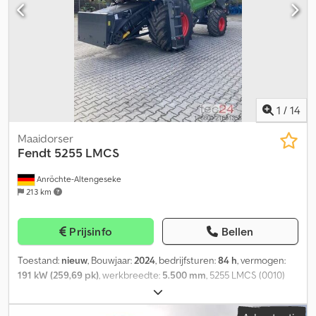
Zeer lange laadruimte. 10,00 m! Hydraulische oprijplaten Direct
inzetbaar Verbredbaar Grijs-zwart Extra's in de uitrusting ABS,
draaistel, luchtrem, EBS, luchtvering, prijs op aanvraag (Mobiel),
Vering: lucht, Laadvermogen (kg): 15600 Opbouwtype:
verbreedbaar, topconditie, 10,00 m laadruimte, HSN/TSN: 6631/000
Wijzigingen en fouten voorbehouden.
1
/
14
Maaidorser
Fendt
5255 LMCS
Anröchte-Altengeseke
213 km
Prijsinfo
Bellen
Toestand:
nieuw
, Bouwjaar:
2024
, bedrijfsturen:
84 h
, vermogen:
191 kW (259,69 pk)
, werkbreedte:
5.500 mm
, 5255 LMCS (0010)
Fendt maaidorser Dsdpfx Abeyy D R Tj Uskr (0020) Z571 Lange
adapter voor trekhaak (0030) Z084 Rockinger trekhaak (0040)