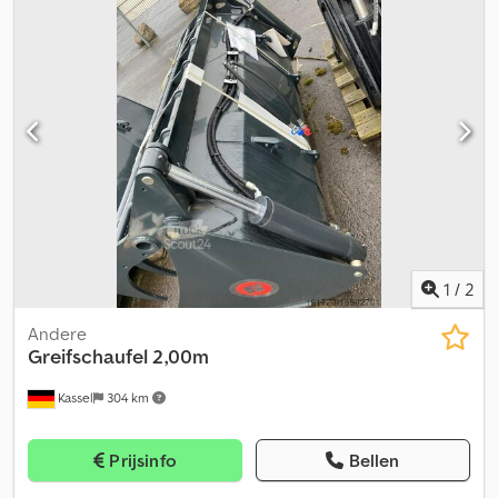
messig snij-inrichting, 0060 Hydraulisch zwenkbare tastwielen,
vast, 0070 Variabele rolmat, 0080 Pick UP Alpine Set, 0090
Aandrijfas 1000 t/min, 0100 Versterkte rollen, automatische rollen
smering, 0110 Speed achterklep, extra folieperstoerning, 0120
Net- en foliewikkeling, Dksdpfxozbnwro Ab Uor 0130 Bale Control
Pro + videoscherm, 0140 Cameradisplay, ISOBUS-machine, 0150
Balenzetter, 0160 Banden: 620 / 55 R26.5
1
/
2
Andere
Greifschaufel 2,00m
Kassel
304 km
Prijsinfo
Bellen