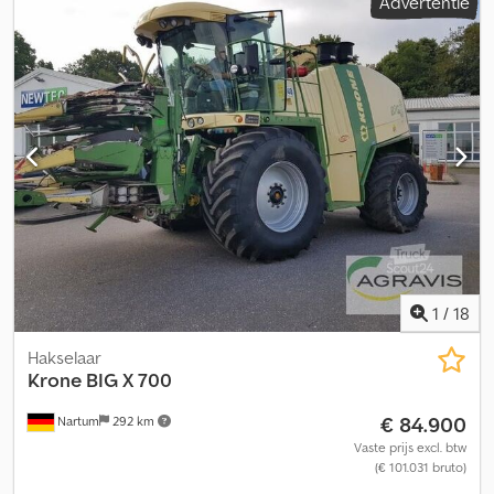
Advertentie
Z741 Voorwielen 800/65R32
1
/
18
Hakselaar
Krone
BIG X 700
€ 84.900
Nartum
292 km
Vaste prijs excl. btw
(€ 101.031 bruto)