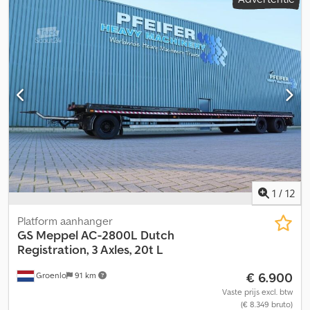
verlichting
, Banden (voor): 800/65 R32, banden (achter): 540/65
R24, bedrijfsuren: 770, trommel-/rotoruren: 460, aantal schudders:
5, zwaailamp, strooier. Djdpfsznqt Uex Ab Ujkr Aantal schudders: 5
Snijbalkbreedte: 6 m Verliesmeting snijbalk en snijbalkwagen
Airconditioning (op verzoek van de klant) Locatie: bij de klant
1
/
12
Platform aanhanger
GS
Meppel AC-2800L Dutch
Registration, 3 Axles, 20t L
€ 6.900
Groenlo
91 km
Vaste prijs excl. btw
(€ 8.349 bruto)