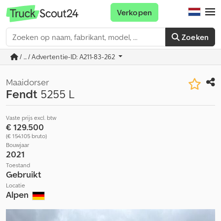
Verkopen
Zoeken
/ ... / Advertentie-ID: A211-83-262
Maaidorser
Fendt
5255 L
Vaste prijs excl. btw
€ 129.500
(€ 154.105 bruto)
Bouwjaar
2021
Toestand
Gebruikt
Locatie
Alpen