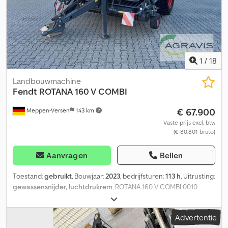
1
/
18
Landbouwmachine
Fendt
ROTANA 160 V COMBI
€ 67.900
Meppen-Versen
143 km
Vaste prijs excl. btw
(€ 80.801 bruto)
Aanvragen
Bellen
Toestand:
gebruikt
, Bouwjaar:
2023
, bedrijfsturen:
113 h
, Uitrusting:
gewassensnijder, luchtdrukrem
, ROTANA 160 V COMBI 0010
gebruikte AGCO/Fendt ronde balenpers 0020 K80
onderaansluiting, hydraulische steunpoot, 0030 Aandrijfas 1000
Advertentie
t/min, 0040 2-circuit persluchtremmen, 0050 2,4m pick-up, 25-