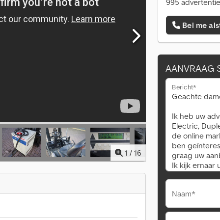
995 advertentie
Bel me als
AANVRAAG 
Bericht*
1
/
16
Naam*