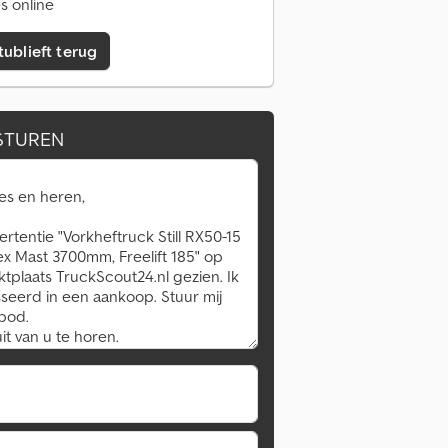
s online
tublieft terug
STUREN