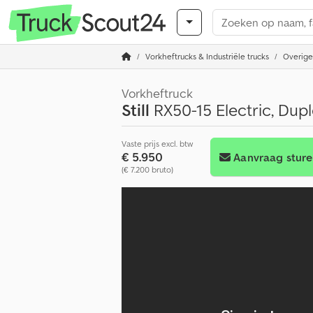
Vorkheftrucks & Industriële trucks
Overige
Vorkheftruck
Still
RX50-15 Electric, Dupl
Vaste prijs excl. btw
€ 5.950
Aanvraag stur
(€ 7.200 bruto)