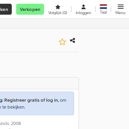
eken
Verkopen
Taal
Volglijst
(0)
Inloggen
Menu
g:
Registreer gratis of log in,
om
e te bekijken.
inds: 2008