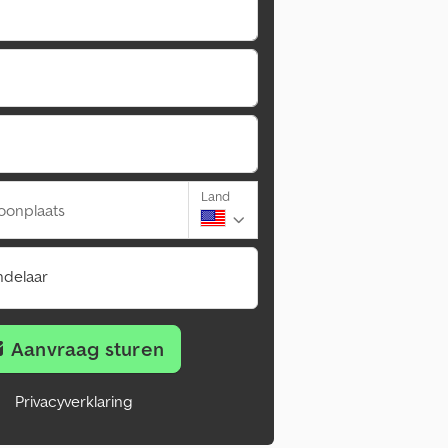
Land
oonplaats
ndelaar
Aanvraag sturen
Privacyverklaring