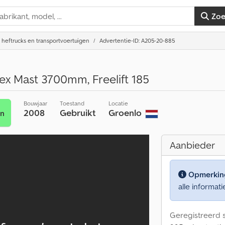
Zo
 heftrucks en transportvoertuigen
Advertentie-ID: A205-20-885
ex Mast 3700mm, Freelift 185
Bouwjaar
Toestand
Locatie
2008
Gebruikt
Groenlo
en
Aanbieder
Opmerkin
alle informati
Geregistreerd s