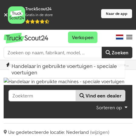
TruckScout24
Naar de app
Gratis in de store
Verkopen
Zoeken
/ ... / Handelaar in speciale voertuigen - gebruikte voertuigen op 
Handelaar in gebruikte voertuigen - speciale
voertuigen
Vind een dealer
Sorteren op
Uw gedetecteerde locatie: Nederland
(wijzigen)