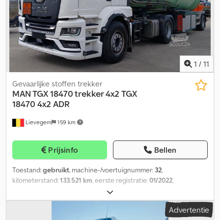
OMVORMER - MAGNETRON - ESPRESSOMACHINE - VIRTUEEL
DASHBOARD - AUX, USB, SD, BLUETOOTH - SLAAPCACHÉ - GROTE
KASTEN BOVEN DE SLAAPCACHÉ - HANDENVRIJ BELLEN -
VOLLEDIG MULTIFUNCTIONEEL STUUR - VOLLEDIG ELEKTRISCH -
CABINE SPOILER - BANDEN ACHTER 315/70 R 22,5 VOOR 385/55
R22,5 EN VEEL ANDERE OPTIES
1
/
11
Gevaarlijke stoffen trekker
MAN TGX 18470 trekker 4x2
TGX
18470 4x2 ADR
Lievegem
159 km
Prijsinfo
Bellen
Toestand:
gebruikt
, machine-/voertuignummer:
32
,
kilometerstand:
133.521 km
, eerste registratie:
01/2022
,
brandstoftype:
diesel
, asconfiguratie:
4x2
, brandstof:
diesel
,
emissieklasse:
Euro 6
, aantal zitplaatsen:
2
, Bouwjaar:
2022
, MAN
Advertentie
Trekker TGX 18470 4x2 Csdpfxoyxr Auo Aaheha Bouwjaar 2022