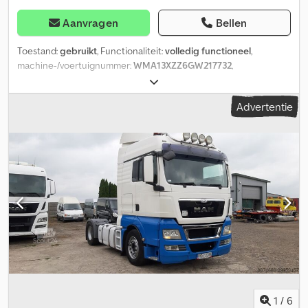
Aanvragen
Bellen
Toestand:
gebruikt
, Functionaliteit:
volledig functioneel
,
machine-/voertuignummer:
WMA13XZZ6GW217732
,
kilometerstand:
881.320 km
, eerste registratie:
05/2016
,
brandstoftype:
diesel
, brandstof:
diesel
, kleur:
wit
,
Advertentie
bestuurderscabine:
dagcabine
, totale lengte:
5.995 mm
, totale
hoogte:
3.794 mm
, Bouwjaar:
2016
, MAN TGX rijklaar – Euro 6 –
Automaat – Verstelbare schotel Te koop aangeboden: MAN TGX
trekker in goede staat. Export mogelijk. MAN TGX in wit, goed
onderhouden en direct inzetbaar. De truck is uitgerust met een
automatische versnellingsbak en heeft een verschuifbare
schotel – geschikt voor diverse opleggers. Voertuiggegevens:
Chjdpsymbbusfx Aahja Fabrikant: MAN Model: TGX Eerste
registratie: 12-05-2016 Emissienorm: Euro 6 Transmissie: Automaat
Asconfiguratie: 4x2 Toegestane totaalgewicht: 18.000 kg Kleur:
Blauw Banden: 315/60 R22.5 Verstelbare schotel (schuifschotel) –
geschikt voor diverse opleggers Ideaal voertuig voor
transportbedrijven en direct inzetbaar. Bezichtiging op afspraak
mogelijk. Contact via WhatsApp mogelijk. Locatie: Rheine Prijs:
1
/
6