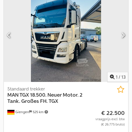
Euro 6 133 521 km Slaapcabine Automaat id 32 Gastank oplegger
Van Hool Type 1D0003 Bouwjaar 1999
1
/
13
Standaard trekker
MAN TGX 18.500. Neuer Motor. 2
Tank. Großes FH.
TGX
€ 22.500
Giengen
525 km
vraagprijs excl. btw
(€ 26.775 bruto)