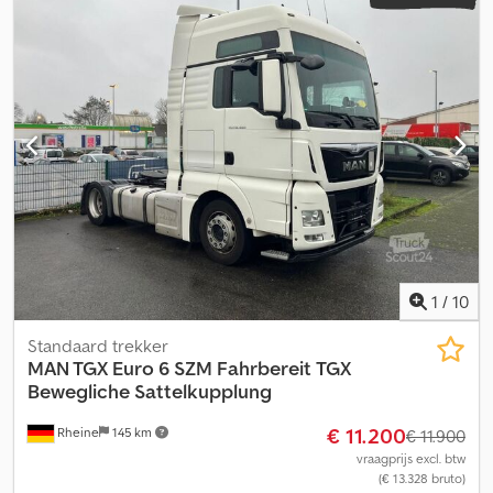
1
/
10
Standaard trekker
MAN TGX Euro 6 SZM Fahrbereit
TGX
Bewegliche Sattelkupplung
€ 11.200
Rheine
145 km
€ 11.900
vraagprijs excl. btw
(€ 13.328 bruto)