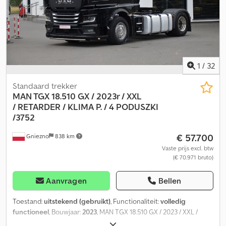
Er zijn geen gebreken. Codpfxezmnqbs Aahjha
1
/
32
Standaard trekker
MAN TGX 18.510 GX / 2023r / XXL
/
RETARDER / KLIMA P. / 4 PODUSZKI
/3752
€ 57.700
Gniezno
838 km
Vaste prijs excl. btw
(€ 70.971 bruto)
Aanvragen
Bellen
Toestand:
uitstekend (gebruikt)
, Functionaliteit:
volledig
functioneel
, Bouwjaar:
2023
, MAN TGX 18.510 GX / 2023 / XXL /
RETARDER / AIRCONDITIONING / 4 LUCHTKUSSENS / VOLLEDIG