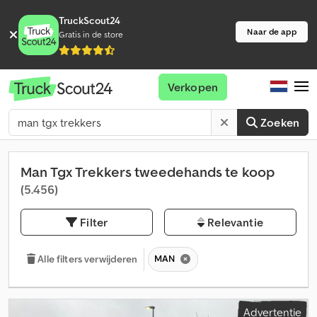
TruckScout24
Naar de app
Gratis in de store
Verkopen
Zoeken
Man Tgx Trekkers tweedehands te koop
(5.456)
Filter
Relevantie
MAN
Alle filters verwijderen
Advertentie