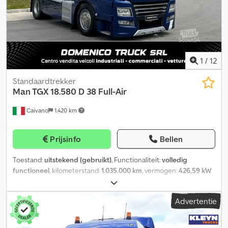
1
/
12
Standaardtrekker
Man TGX 18.580 D 38 Full-Air
Caivano
1.420 km
Prijsinfo
Bellen
Toestand:
uitstekend (gebruikt)
, Functionaliteit:
volledig
functioneel
, kilometerstand:
1.035.000 km
, vermogen:
426,59 kW
(580,00 pk)
, eerste registratie:
03/2019
, brandstoftype:
diesel
,
asconfiguratie:
4x2
, brandstof:
diesel
, remmen:
intarder
, kleur:
Advertentie
blauw
, soort overbrenging:
automatisch
, emissieklasse:
Euro 6
,
ophanging:
lucht
, Uitrusting:
ABS, airbag, airconditioning,
boordcomputer, navigatiesysteem, spoiler, standkachel
, MAN