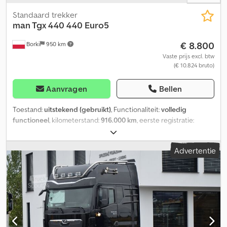
nader overeen te komen
Standaard trekker
man Tgx 440
440 Euro5
€ 8.800
Borki
950 km
Vaste prijs excl. btw
(€ 10.824 bruto)
Aanvragen
Bellen
Toestand:
uitstekend (gebruikt)
, Functionaliteit:
volledig
functioneel
, kilometerstand:
916.000 km
, eerste registratie:
06/2013
, brandstoftype:
diesel
, bandenmaten:
315 70 22.5
,
Bouwjaar:
2013
, Uitrusting:
ABS, AdBlue, Bluetooth, EBS
Advertentie
(Elektronisch Remsysteem), airconditioning, bekrachtigde
besturing, boordcomputer, centrale vergrendeling, cruise
control, elektrische raamverstelling, elektronisch
stabiliteitsprogramma (ESP), extra koplampen, koelkast,
mistlampen, navigatiesysteem, spoiler, standkachel,
stoelverwarming, tweede brandstoftank
, Man TGX440 Euro 5,
automatische transmissie. Zonder retarder. Hydraulisch systeem
voor een beweegbare laadvloer. De truck is in zeer goede staat.