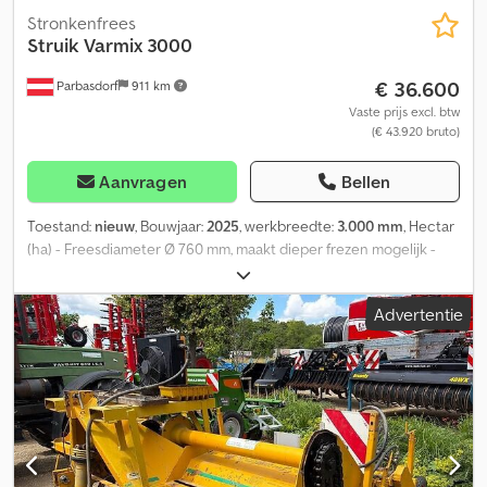
Stronkenfrees
Struik
Varmix 3000
€ 36.600
Parbasdorf
911 km
Vaste prijs excl. btw
(€ 43.920 bruto)
Aanvragen
Bellen
Toestand:
nieuw
, Bouwjaar:
2025
, werkbreedte:
3.000 mm
, Hectar
(ha) - Freesdiameter Ø 760 mm, maakt dieper frezen mogelijk -
robuuste en stille hoekversnellingsbak door spiraalvertanding -
Versnellingsbak ontworpen voor 220 pk - kettingaangedreven
Advertentie
rotor met geharde kettingwielen - Behuizing gemonteerd op
veren - Behuizing nauwkeurig afgestemd op de radius van de
tanden, waardoor er minder aarde aanhecht Dcsdpfx Aozqwpuea
Iek - geen dode hoeken in de behuizing - gelaste
tandbevestigingen op de rotoras - perfecte bodemvergruizing
door verspringende tandopstelling - Hydraulische instelling voor
de aardeafvoer van de metalen bak - nokgeschakelde koppeling -
hydraulisch aangedreven aandrukwals voor het vormen van