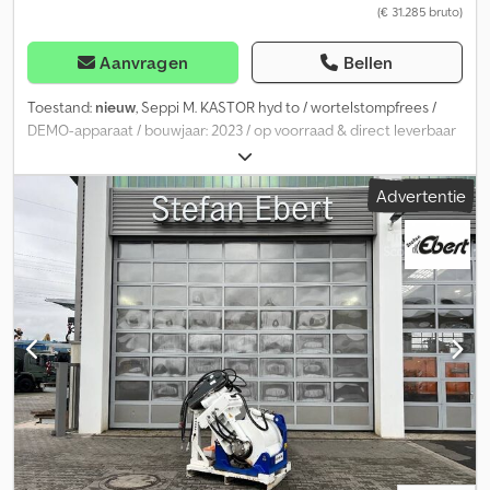
(€ 31.285 bruto)
Aanvragen
Bellen
Toestand:
nieuw
, Seppi M. KASTOR hyd to / wortelstompfrees /
DEMO-apparaat / bouwjaar: 2023 / op voorraad & direct leverbaar
Prijs: € 26.290,00 netto / € 31.285,10 bruto - Freesbreedte: 0,11 m -
Freesdiameter: 0,90 m - Totale breedte: 0,88 m - Diepte: 1,80 m -
Advertentie
Hoogte: 1,30 m - Gewicht: 868 kg - Wortelstompfrees voor
montage op een graafmachine - voor het verwijderen van
boomstronken en wortelstoppen - freest boomstronken en
wortelstoppen tot een diepte van 50 cm - geschikt voor
graafmachines van t - voor montage op verschillende
bevestigingsplaten - aandrijving voorzien voor hydraulische
motor, afhankelijk van de debiet van de drager - indirecte
dubbele v-snaar aandrijving met 2x5 v-snaren - hydraulisch
verstelbare kap - bescherming door dubbele kettingen - rotor
met 50 vaste, hardmetalen bewerkte gereedschappen - kleur:
rood RAL3020 · antraciet RAL7021 OPT 074 Twee axiale zuiger
hydraulische motoren F12-80 cm³ met overdrukventiel -
cilinderinhoud in cm³: 2 x 80 Dcedpfx Aeznru Tja Iek - benodigde