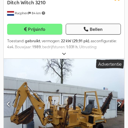
Ditch Witch
3210
Rucphen
84 km
Prijsinfo
Bellen
Toestand:
gebruikt
, vermogen:
22 kW (29,91 pk)
, asconfiguratie:
4x4
, Bouwjaar:
1989
, bedrijfsturen:
1.031 h
, Uitrusting:
vierwielaandrijving
, Aandrijving: Wiel Leeggewicht: 3.855 kg
Motormerk: Deutz Neem contact op met J.A.J. Jansen voor meer
Advertentie
informatie. Dcsdpfjvf Hdusx Aa Isk