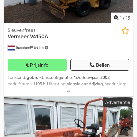
1
/
15
Sleuvenfrees
Vermeer
V4150A
Rucphen
84 km
Prijsinfo
Bellen
Toestand:
gebruikt
, asconfiguratie:
4x4
, Bouwjaar:
2002
,
bedrijfsturen:
1.105 h
, Uitrusting:
vierwielaandrijving
, Aandrijving:
Wiel Dsdpfxoydmz Uj Aa Isck Motormerk: Deutz Neem contact op
met J.A.J. Jansen voor meer informatie.
Advertentie