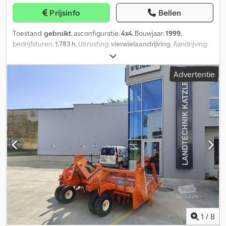
Mercedes-Benz verkoop- en servicepartner. Wij zijn een officiële
Prijsinfo
Bellen
Iveco verkoop- en servicepartner. Daarnaast zijn we met 800
gebruikte voertuigen een van de grootste leveranciers van
Toestand:
gebruikt
, asconfiguratie:
4x4
, Bouwjaar:
1999
,
bedrijfsvoertuigen in Duitsland. Fouten en tussenverkoop
bedrijfsturen:
1.783 h
, Uitrusting:
vierwielaandrijving
, Aandrijving:
voorbehouden! Intern nummer: 100439 = Meer informatie = Neem
Wiel Motormerk: Deutz Neem contact op met J.A.J. Jansen voor
contact op met Marius Herden voor meer informatie.
meer informatie. Dsdpfx Aaoydmz Ie Ieck
Advertentie
1
/
8