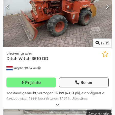
1
/
15
Sleuvengraver
Ditch Witch
3610 DD
Rucphen
84 km
Prijsinfo
Bellen
Toestand:
gebruikt
, vermogen:
32 kW (43,51 pk)
, asconfiguratie:
4x4
, Bouwjaar:
1999
, bedrijfsturen:
1.434 h
, Uitrusting:
vierwielaandrijving
, Aandrijving: Wiel Motormerk: Deutz Neem
contact op met J.A.J. Jansen voor meer informatie. Djdpfjuurbyjx
Advertentie
Aa Ieck