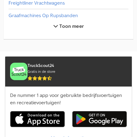
Freightliner Vrachtwagens
Graafmachines Op Rupsbanden
Toon meer
Groenteteelt Equipment
Onderdelen & Toebehoren Voor Bouwmachines
Onderdelen En Toebehoren Voor Landbouwmachines
Overige
TruckScout24
Gratis in de store
Overige Aanhangers
Overige Aanhangwagens Voor Bouwmachines
De nummer 1 app voor gebruikte bedrijfsvoertuigen
en recreatievoertuigen!
Overige Andere Campers & Camper Trucks
Overige Asfaltfrezen
Overige Bodemfrezen / Bodemstabilisatoren