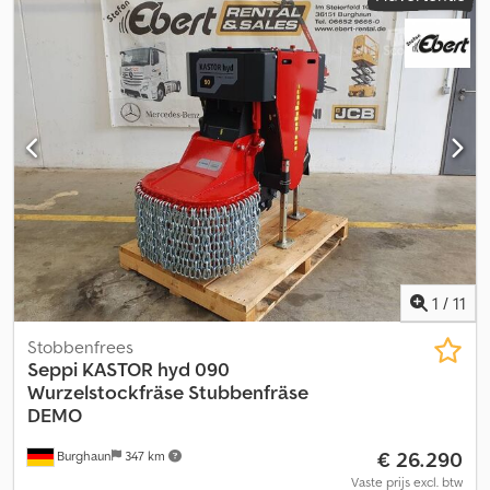
1
/
11
Stobbenfrees
Seppi
KASTOR hyd 090
Wurzelstockfräse Stubbenfräse
DEMO
€ 26.290
Burghaun
347 km
Vaste prijs excl. btw