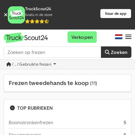
TruckScout24
Naar de app
Gratis in de store
Verkopen
Zoeken
/ ... / Gebruikte frezen
Frezen tweedehands te koop
(11)
TOP RUBRIEKEN
Boomstronkenfrezen
5
Sleuvengravers
5