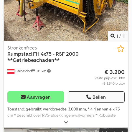
wallen
1
/
11
Stronkenfrees
Rumpstad
FH 4x75 - RSF 2000
**Getriebeschaden**
€ 3.200
Parbasdorf
911 km
Vaste prijs excl. btw
(€ 3.840 bruto)
Aanvragen
Bellen
Toestand:
gebruikt
, werkbreedte:
3.000 mm
, * 4 rijen van elk 75
cm * Beschikt over RVS-afdekkingen/walvormers * Robuuste
uitvoering voor de teelt van aardappelen en wortelen
Dsdpezqwkfsfx Aa Iock Staat: De frees heeft een