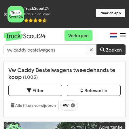
TruckScout24
Naar de app
Gratis in de store
Verkopen
Zoeken
Vw Caddy Bestelwagens tweedehands te
koop
(1.005)
Filter
Relevantie
VW
Alle filters verwijderen
Advertentie