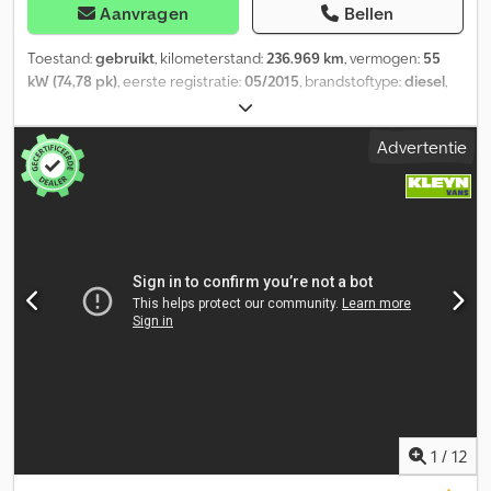
Aanvragen
Bellen
Toestand:
gebruikt
, kilometerstand:
236.969 km
, vermogen:
55
kW (74,78 pk)
, eerste registratie:
05/2015
, brandstoftype:
diesel
,
bandenmaten:
195/65R16
, asconfiguratie:
4x2
, wielbasis:
2.680
mm
, brandstof:
diesel
, kleur:
overig
, bestuurderscabine:
Advertentie
dagcabine
, soort overbrenging:
mechanisch
, aantal
versnellingen:
5
, emissieklasse:
Euro 5
, ophanging:
overig
, aantal
zitplaatsen:
2
, totale lengte:
4.500 mm
, totale breedte:
1.790 mm
,
totale hoogte:
1.820 mm
, laadruimte lengte:
1.650 mm
,
laadruimtebreedte:
1.500 mm
, laadruimtehoogte:
1.200 mm
,
Bouwjaar:
2015
, Uitrusting:
ABS, aanhangwagenkoppeling,
airconditioning, centrale vergrendeling, cruise control,
elektrisch verstelbare spiegel, elektrische raamverstelling,
tractieregeling
, = Aanvullende opties en accessoires = - Geen -
Halogeen - Handmatig - stof - Tussenschot - Verwarmde spiegels
= Bijzonderheden = Configuratie: 4x2, Laadvermogen: 767 kg,
Eigen gewicht: 1392 kg, Totaalgewicht: 2159 kg, Trekgewicht
ongeremd: 700 kg, Trekgewicht middenas geremd: 1400 kg,
Trekhaak, Soort cabine: enkele cabine, Cruise control,
1
/
12
Airconditioning, Aantal airbags: 1, Achterwisser, Parkeerhulp: Geen,