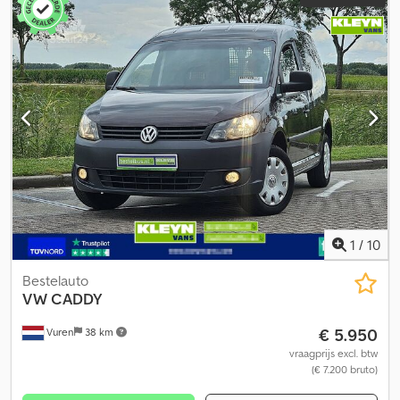
1
/
10
Bestelauto
VW
CADDY
€ 5.950
Vuren
38 km
vraagprijs excl. btw
(€ 7.200 bruto)