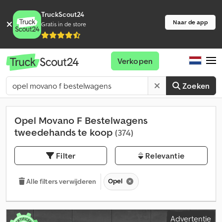
TruckScout24
Naar de app
Gratis in de store
Verkopen
Zoeken
Opel Movano F Bestelwagens
tweedehands te koop
(374)
Filter
Relevantie
Opel
Alle filters verwijderen
Advertentie