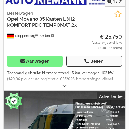
1
/
21
Bestelwagen
Opel
Movano 35 Kasten L3H2
KOMFORT PDC TEMPOMAT 2x
€ 25.750
Cloppenburg
206 km
Vaste prijs excl. btw
(€ 30.642 bruto)
Aanvragen
Bellen
Toestand:
gebruikt
, kilometerstand:
15 km
, vermogen:
103 kW
(140,04 pk)
, eerste registratie:
03/2026
, brandstoftype:
diesel
,
leeggewicht:
2.178 kg
, maximaal laadgewicht:
1.322 kg
,
totaalgewicht:
3.500 kg
, wielbasis:
4.035 mm
, volgende keuring
Advertentie
(TÜV):
03/2028
, kleur:
wit
, emissieklasse:
Euro 6
, aantal zitplaatsen:
3
, laadruimte inhoud:
12,3 m³
, laadruimte lengte:
3.630 mm
,
laadruimtebreedte:
1.790 mm
, laadruimtehoogte:
1.930 mm
,
bouwhoogte:
2.524 mm
, werkbreedte:
2.050 mm
, Uitrusting:
ABS,
airbag, airconditioning, boordcomputer, centrale
vergrendeling, cruise control, elektronisch