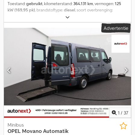
Toestand:
gebruikt
, kilometerstand:
364.131 km
, vermogen:
125
kW (169,95 pk)
, brandstoftype:
diesel
, soort overbrenging:
mechanisch
, totaalgewicht:
5.400 kg
, eerste registratie:
08/2018
,
emissieklasse:
Euro 6
, kleur:
wit
, aantal zitplaatsen:
3
, Bouwjaar:
Advertentie
2018
, Uitrusting:
ABS, airconditioning, centrale vergrendeling,
elektronisch stabiliteitsprogramma (ESP), navigatiesysteem
, *
Opel MOVANO sleepwagen Fitzel Agema, 3 assen, in uitstekende
staat * VOLLEDIG RADIOBESTUURD!!!! * Bedienbaar via radio
(afstandsbediening) en op de opbouw + afstandsbediening met
kabel * Knikbare laadklep + elektrisch verstelbare oprijrampen *
Rondom LED-werklampen Crodpfxjv Hq N Rs Alajf * Elektrische en
verstelbare lier, zijdelings verschuifbaar * 3 assen (laatste as kan
worden opgetild) * achteras voorzien van luchtvering * Speciaal
gebouwd, direct uit de fabriek!!! * ALUMINIUM CHASSIS *
Pechhulpvoertuig, conform §52/4 STVO * NAVIGATIESYSTEEM *
AIRCONDITIONING * CRUISECONTROL * Elektrische ramen *
Elektrisch verstelbare spiegels * Volledige onderhoudshistorie
AANWEZIG, elk detail gedocumenteerd * Duits voertuig, 1e
1
/
37
eigenaar * EURO 6 * APK geldig tot 10/25
Minibus
OPEL
Movano Automatik