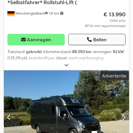
*Selbstfahrer* Rollstuhl-Lift (
€ 13.990
Mönchengladbach
131 km
Vaste prijs
(BTW niet rapporteerbaar)
Aanvragen
Bellen
Toestand:
gebruikt
, kilometerstand:
88.050 km
, vermogen:
92 kW
(125,09 pk)
, brandstoftype:
diesel
, soort overbrenging:
automatisch
, totaalgewicht:
3.000 kg
, eerste registratie:
01/2012
,
emissieklasse:
Euro 5
, kleur:
blauw
, aantal zitplaatsen:
6
, totale
Advertentie
lengte:
5.048 mm
, totale breedte:
2.070 mm
, totale hoogte:
2.307
mm
, Uitrusting:
ABS, centrale vergrendeling, elektronisch
stabiliteitsprogramma (ESP), standkachel
, Interne
voertuignummer: 4301X ----Waarom autonext? Meer dan 400
direct beschikbare personenauto's en bedrijfsvoertuigen. Een
van de grootste voertuigshows in de regio. Meer dan 1.000
tevreden klanten per jaar - topreviews van klanten. Aantrekkelijke
financierings- en inruilmogelijkheden. Het volledige
voertuigaanbod is te vinden op autonext? Mobiliteit, eenvoudig
gemaakt. WhatsApp-chat: ### Aanbieding: Financiering vanaf