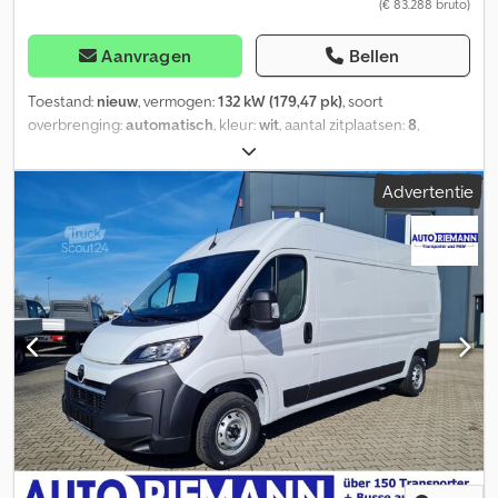
(€ 83.288 bruto)
Aanvragen
Bellen
Toestand:
nieuw
, vermogen:
132 kW (179,47 pk)
, soort
overbrenging:
automatisch
, kleur:
wit
, aantal zitplaatsen:
8
,
Bouwjaar:
2026
, Uitrusting:
ABS, airconditioning, elektronisch
stabiliteitsprogramma (ESP), roetfilter, standkachel
, Opel
Advertentie
Movano Bürgerbus met lage instap Bestelvoertuig /
Basisvoertuigen beschikbaar. Winnaar van de duurzaamheidsprijs
2026 van Busplaner. Lengte 5996 mm (L3) of op aanvraag L4 (6336
mm) Hoogte 2002 mm (H2) Toegestane totaalgewicht 3500 kg
Lage instap met rolstoelhelling Dubbelbrede elektrische
passagiersdeur 8 zitplaatsen Rolstoelplaats Rollatorplaats
Convectieverwarming in passagiersruimte USB bij elke zitrij
Stopknoppen Voorbereiding voor routeaanduiding en TFT-
monitor Dakluik Airconditioning in passagiersruimte Cedpfozfdy
Aex Alajrf Betaaltafel in plaats van originele bijrijdersstoel Netto-
export mogelijk. Wensbestelling op Opel, Fiat, Peugeot of Citröen
mogelijk vanaf €69.990,00, ook beschikbaar in 5996 mm-
uitvoering. Duits voertuig / Duitse levering.