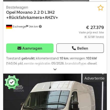
Bestelwagen
Opel
Movano 2.2 D L3H2
+Rückfahrkamera+AHZV+
€ 27.379
Eschwege
344 km
Vaste prijs excl. btw
(€ 32.581 bruto)
Aanvragen
Bellen
Toestand:
gebruikt
, kilometerstand:
10 km
, vermogen:
103 kW
(140,04 pk)
, eerste registratie:
05/2026
, brandstoftype:
diesel
,
totaalgewicht:
3.500 kg
, wielbasis:
4.035 mm
, volgende keuring
(TÜV):
05/2028
, brandstof:
diesel
, kleur:
grijs
, bestuurderscabine:
Advertentie
overig
, soort overbrenging:
mechanisch
, emissieklasse:
Euro 6
,
aantal zitplaatsen:
3
, totale lengte:
2.050 mm
, totale breedte:
2.530 mm
, laadruimte lengte:
5.998 mm
, laadruimtebreedte:
2.050 mm
, laadruimtehoogte:
2.524 mm
, Bouwjaar:
2025
,
Uitrusting:
ABS, airbag, airconditioning, bekrachtigde
besturing, boordcomputer, centrale vergrendeling, cruise
control, elektronisch stabiliteitsprogramma (ESP), garantie op