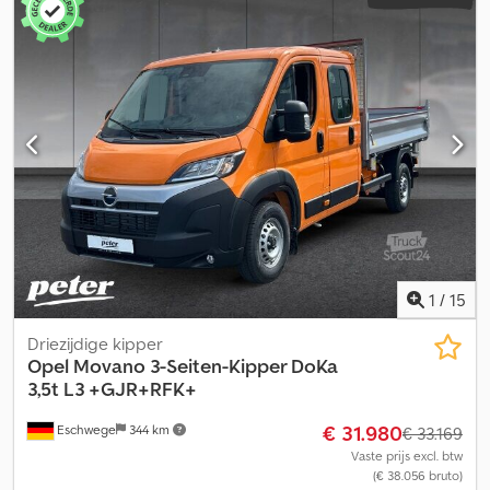
1
/
15
Driezijdige kipper
Opel
Movano 3-Seiten-Kipper DoKa
3,5t L3 +GJR+RFK+
€ 31.980
Eschwege
344 km
€ 33.169
Vaste prijs excl. btw
(€ 38.056 bruto)