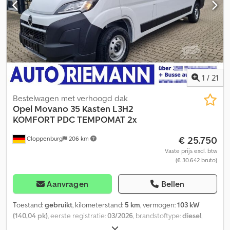
1
/
21
Bestelwagen met verhoogd dak
Opel
Movano 35 Kasten L3H2
KOMFORT PDC TEMPOMAT 2x
€ 25.750
Cloppenburg
206 km
Vaste prijs excl. btw
(€ 30.642 bruto)
Aanvragen
Bellen
Toestand:
gebruikt
, kilometerstand:
5 km
, vermogen:
103 kW
(140,04 pk)
, eerste registratie:
03/2026
, brandstoftype:
diesel
,
leeggewicht:
1.322 kg
, maximaal laadgewicht:
2.178 kg
,