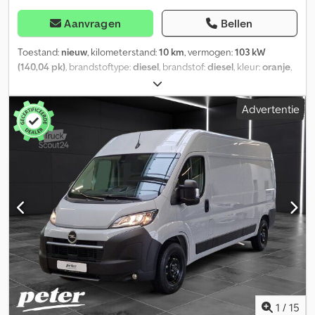
Aanvragen
Bellen
Toestand:
nieuw
, kilometerstand:
10 km
, vermogen:
103 kW
(140,04 pk)
, brandstoftype:
diesel
, brandstof:
diesel
, kleur:
oranje
,
bestuurderscabine:
overig
, soort overbrenging:
mechanisch
,
emissieklasse:
Euro 6
, aantal zitplaatsen:
7
, totale lengte:
2.100
Advertentie
mm
, totale breedte:
2.430 mm
, Uitrusting:
ABS, airbag,
airconditioning, bekrachtigde besturing, boordcomputer,
centrale vergrendeling, cruise control, elektronisch
stabiliteitsprogramma (ESP), immobilisatiesysteem,
mistlampen, parkeersensoren
, Exterieur Cjdpfxszgkzpj Alaerf *
All-season banden Overig * Opbouw gelakt in RAL 2011
gemeentelijk oranje * Bekleding Crepe Black zwart met
gevoerde hoofdsteunen * VISIBILITY PAKKET
1
/
15