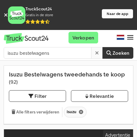
TruckScout24
Naar de app
Gratis in de store
Verkopen
Zoeken
Isuzu Bestelwagens tweedehands te koop
(92)
Filter
Relevantie
Isuzu
Alle filters verwijderen
Advertentie