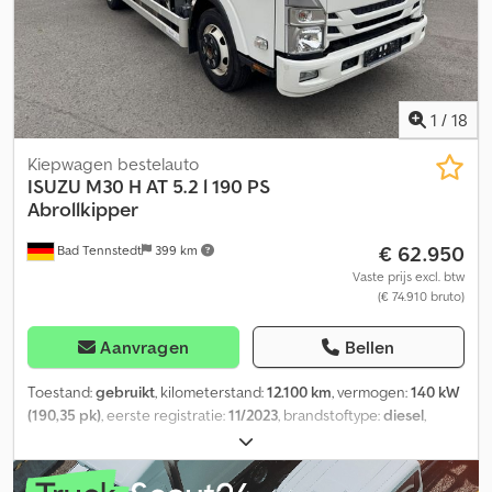
bandenmaat: 215/75r17.5; dubbellucht; profiel links binnen: 5 mm;
profiel links buiten: 5 mm; profiel rechts binnen: 5 mm; profiel
rechts buiten: 5 mm Leeggewicht: 5.175 kg Laadvermogen: 2.325
kg Toegestane totaalgewicht: 7.500 kg Schade: geen
1
/
18
Kiepwagen bestelauto
ISUZU
M30 H AT 5.2 l 190 PS
Abrollkipper
€ 62.950
Bad Tennstedt
399 km
Vaste prijs excl. btw
(€ 74.910 bruto)
Aanvragen
Bellen
Toestand:
gebruikt
, kilometerstand:
12.100 km
, vermogen:
140 kW
(190,35 pk)
, eerste registratie:
11/2023
, brandstoftype:
diesel
,
totaalgewicht:
7.490 kg
, kleur:
wit
, aantal zitplaatsen:
3
, Uitrusting:
ABS, airconditioning, centrale vergrendeling, elektronisch
stabiliteitsprogramma (ESP), roetfilter
, Het ISUZU