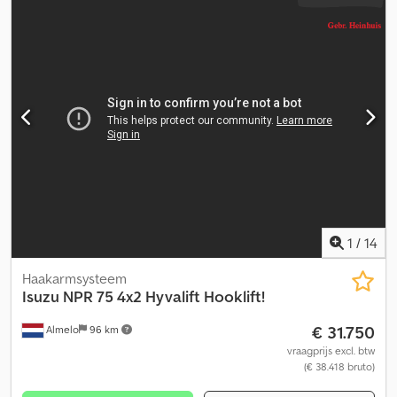
1
/
14
Haakarmsysteem
Isuzu
NPR 75 4x2 Hyvalift Hooklift!
€ 31.750
Almelo
96 km
vraagprijs excl. btw
(€ 38.418 bruto)