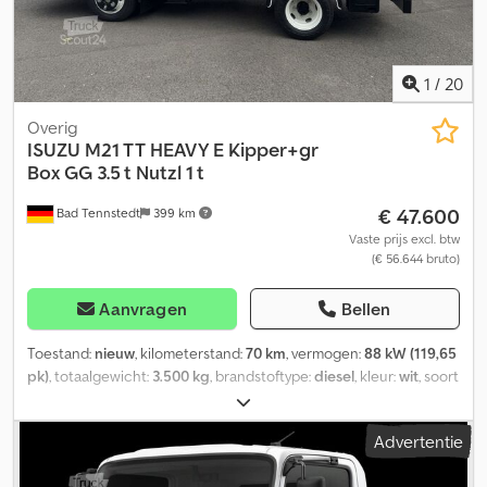
1
/
20
Overig
ISUZU
M21 TT HEAVY E Kipper+gr
Box GG 3.5 t Nutzl 1 t
€ 47.600
Bad Tennstedt
399 km
Vaste prijs excl. btw
(€ 56.644 bruto)
Aanvragen
Bellen
Toestand:
nieuw
, kilometerstand:
70 km
, vermogen:
88 kW (119,65
pk)
, totaalgewicht:
3.500 kg
, brandstoftype:
diesel
, kleur:
wit
, soort
overbrenging:
mechanisch
, aantal zitplaatsen:
3
, Uitrusting:
ABS,
airconditioning, centrale vergrendeling, elektronisch
Advertentie
stabiliteitsprogramma (ESP), roetfilter
, Het ISUZU-
bedrijfsvoertuigcentrum in Duitsland biedt u expertise, service en