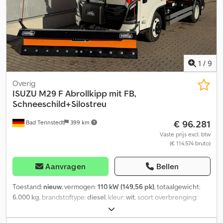
Duitsland Wij staan tot uw dienst: ONLINE VERKOOP we spreken
Duits we spreken Engels мы говорим по-русски mówimy po
polsku
1
/
9
Overig
ISUZU
M29 F Abrollkipp mit FB,
Schneeschild+Silostreu
€ 96.281
Bad Tennstedt
399 km
Vaste prijs excl. btw
(€ 114.574 bruto)
Aanvragen
Bellen
Toestand:
nieuw
, vermogen:
110 kW (149,56 pk)
, totaalgewicht:
6.000 kg
, brandstoftype:
diesel
, kleur:
wit
, soort overbrenging:
automatisch
, laadruimtebreedte:
1.900 mm
, laadruimte lengte:
3.200 mm
, laadruimtehoogte:
2.180 mm
, totale breedte:
1.880 mm
,