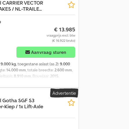
l
CARRIER VECTOR
KES / NL-TRAILE...
€ 13.985
vraagprijs excl. btw
(€ 16.922 bruto)
Aanvraag sturen
:
9.000 kg
, toegestane aslast (as 2):
9.000
gte:
14.000 mm
, totale breedte:
2.600 mm
,
ielbasis:
8.910 mm
, Bouwjaar:
2015
,
/vriesinstallatie - Luchtvering -
CHMITZ/ROTOS assen met schijfremmen,
Advertentie
uur), aluminium vloer, binnenafmetingen:
l Gotha
SGF S3
chts: 11/5/6 mm), leeggewicht: 8.713 kg,
-Kiep / 1x Lift-Axle
periodieke keuring (APK) tot 08.09.2026 =
sen: ROTOS/SCHMITZ DISC Remmen:
ofiel links: 15%; Bandenprofiel rechts: 70%
chts: 35% Achteras 3: Max. aslast: 9000 kg;