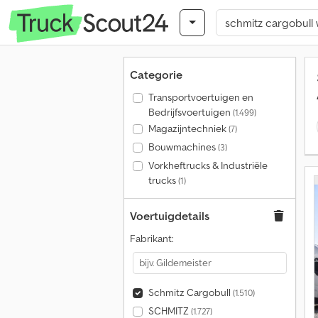
Categorie
Transportvoertuigen en
Bedrijfsvoertuigen
(1.499)
Magazijntechniek
(7)
Bouwmachines
(3)
Vorkheftrucks & Industriële
trucks
(1)
Voertuigdetails
Fabrikant:
Schmitz Cargobull
(1.510)
SCHMITZ
(1.727)