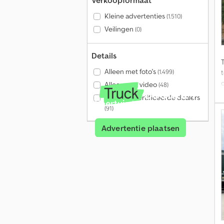
Verkoopformaat
Kleine advertenties
(1.510)
Veilingen
(0)
Details
Alleen met foto's
(1.499)
t
Alleen met video
(48)
Alleen gecertificeerde dealers
Voertuig te koop?
B
(91)
r
Advertentie plaatsen