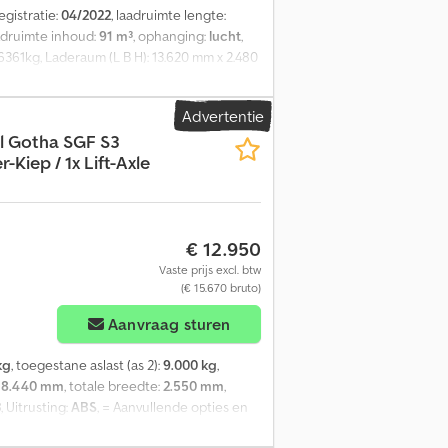
registratie:
04/2022
, laadruimte lengte:
aadruimte inhoud:
91 m³
, ophanging:
lucht
,
6361kg, Laderaum (L B H): 13.620 mm x 2.480
2. Achse: , 3. Achse: , Luftfederung,
shings, Anschlußstecker 1x15 und 2x7 polig,
Advertentie
er gesamtes Fahrzeugangebot finden Sie
l Gotha
SGF S3
r Ihnen individuelle
-Kiep / 1x Lift-Axle
Wir beraten Sie gerne. Dodpeziflbsfx
€ 12.950
Vaste prijs excl. btw
(€ 15.670 bruto)
Aanvraag sturen
kg
, toegestane aslast (as 2):
9.000 kg
,
:
8.440 mm
, totale breedte:
2.550 mm
,
3
, Uitrusting:
ABS
, = Aanvullende opties en
ormatie = Bandenmaat: 385/65 R22.5 Merk