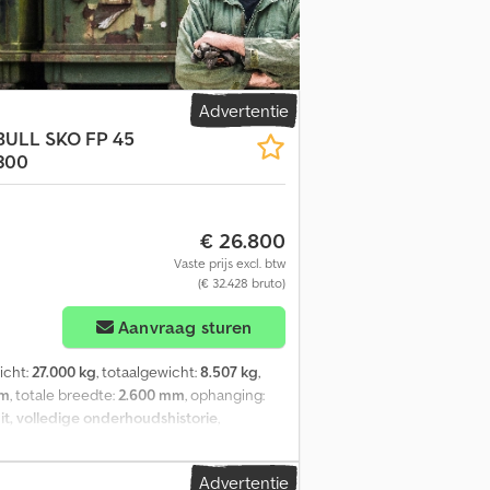
ts - 5 mm
Advertentie
BULL
SKO FP 45
300
€ 26.800
Vaste prijs excl. btw
(€ 32.428 bruto)
Aanvraag sturen
icht:
27.000 kg
, totaalgewicht:
8.507 kg
,
mm
, totale breedte:
2.600 mm
, ophanging:
it, volledige onderhoudshistorie
,
trische Assen Axeles - Schmitz Rotos
n FP-geïsoleerde wand, 45 mm Kunststof
Advertentie
okkeer-remsysteem ABS ROTOS SCB