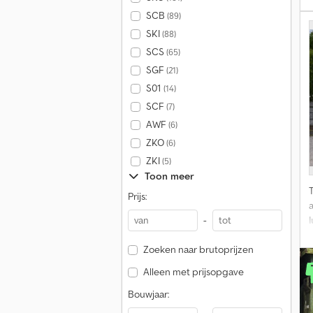
SCB
(89)
SKI
(88)
SCS
(65)
SGF
(21)
S01
(14)
SCF
(7)
AWF
(6)
ZKO
(6)
ZKI
(5)
Toon meer
Prijs:
-
Zoeken naar brutoprijzen
Alleen met prijsopgave
Bouwjaar: