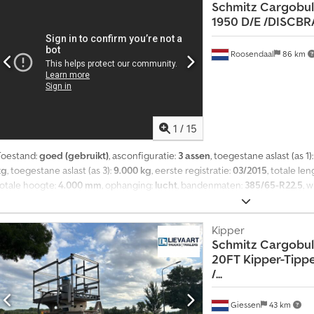
Schmitz Cargobul
1950 D/E /DISCBRA
Roosendaal
86 km
1
/
15
Toestand:
goed (gebruikt)
, asconfiguratie:
3 assen
, toegestane aslast (as 1)
kg
, toegestane aslast (as 3):
9.000 kg
, eerste registratie:
03/2015
, totale len
totale hoogte:
4.000 mm
, ophanging:
lucht
, bandenmaten:
385/65-R22.5
, w
itrusting:
ABS
, = Extra opties en accessoires = - EBS - Achterdeuren - Koel-
Schijfremmen = Opmerkingen = 2015 Schmitz koeltrailer met ABS/EBS, S
CARRIER VECTOR 1950 D/E (dieseluren: 14.493 uur / elektrische uren: 2.493 
Kipper
Schmitz Cargobul
3,32 x 2,50 x 2,65 m, banden: 385/65-R22.5 (profiel links: 2/6/4 mm; profiel re
20FT Kipper-Tipper
toegestaan totaal gewicht: 42.000 kg, Nederlandse registratie met geldige 
/...
Verdere informatie = Asconfiguratie Bandenmaat: 385/65-R22.5 Merk as
Schijfremmen Vering: Luchtvering Achteras 1: Max. aslast: 9000 kg; Bandenpr
chteras 2: Max. aslast: 9000 kg; Bandenprofiel links: 40%; Bandenprofiel re
Giessen
43 km