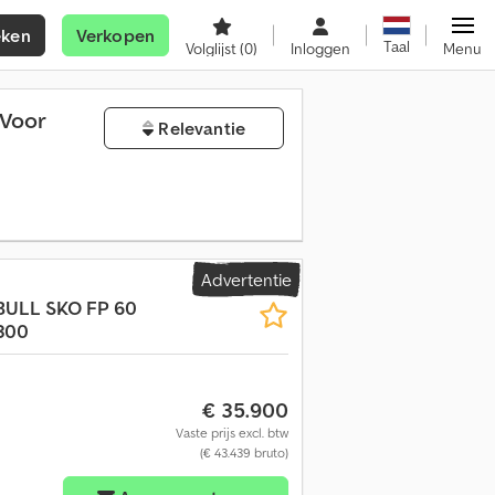
eken
Verkopen
Taal
Volglijst
(0)
Inloggen
Menu
 Voor
Relevantie
Advertentie
BULL
SKO FP 60
300
€ 35.900
Vaste prijs excl. btw
(€ 43.439 bruto)