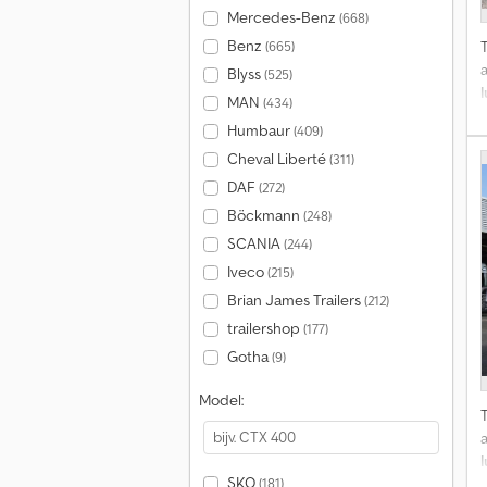
Mercedes-Benz
(668)
Benz
(665)
Blyss
(525)
MAN
(434)
Humbaur
(409)
Cheval Liberté
(311)
DAF
(272)
Böckmann
(248)
SCANIA
(244)
Iveco
(215)
Brian James Trailers
(212)
trailershop
(177)
Gotha
(9)
Model:
SKO
(181)