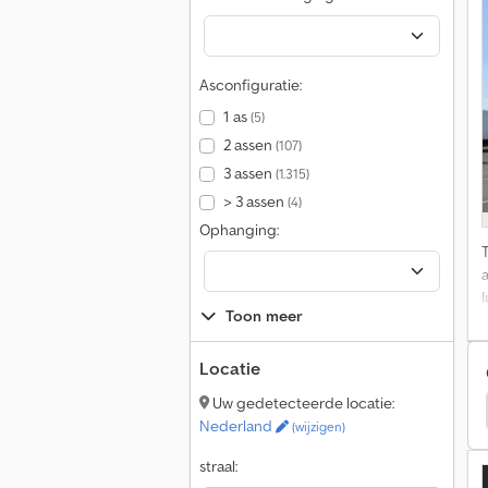
Asconfiguratie:
1 as
(5)
2 assen
(107)
3 assen
(1.315)
> 3 assen
(4)
Ophanging:
Toon meer
Locatie
Uw gedetecteerde locatie:
Stu Kipper Opleggers
Reisch Kipper Opleggers
Nederland
(wijzigen)
straal: