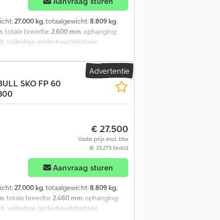
Aanvraag sturen
icht:
27.000 kg
, totaalgewicht:
8.809 kg
,
m
, totale breedte:
2.600 mm
, ophanging:
t, volledige onderhoudshistorie
,
ktrische Dcodpfx Aozrgx Iecaok Assen
t 4 stalen sluitstangen FP-geïsoleerde
Advertentie
sch remsysteem Antiblokkeer-remsysteem
BULL
SKO FP 60
enstaande linker achterklep Contact
300
ervewielen ( 6+1) Bandenmaat - 385 / 65
opallets Lengte/breedte/hoogte -
 3 assen Palletkist Capaciteit 36
n links - 5 mm Midden rechts - 5 mm Achter
€ 27.500
Vaste prijs excl. btw
(€ 33.275 bruto)
Aanvraag sturen
icht:
27.000 kg
, totaalgewicht:
8.809 kg
,
mm
, totale breedte:
2.460 mm
, ophanging:
it, volledige onderhoudshistorie
,
trische Assen Axeles - Schmitz Rotos