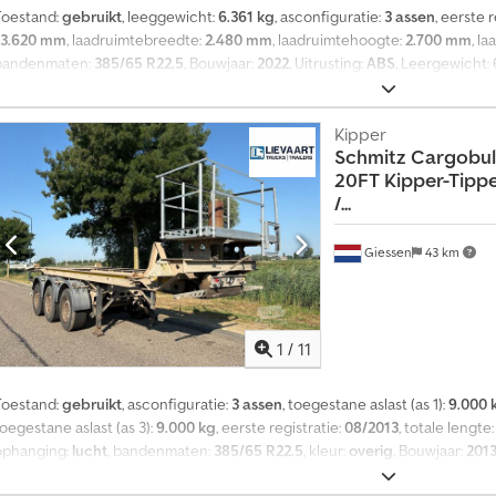
Toestand:
gebruikt
, leeggewicht:
6.361 kg
, asconfiguratie:
3 assen
, eerste 
13.620 mm
, laadruimtebreedte:
2.480 mm
, laadruimtehoogte:
2.700 mm
, l
bandenmaten:
385/65 R22,5
, Bouwjaar:
2022
, Uitrusting:
ABS
, Leergewicht: 
m x 2.700 mmReifengröße: 385/65 R22.5, Laderaum Volumen: 91 m³, 1. Achse: , 
Unterfahrschutz, Elektronisches Bremssystem EBS, Ersatzradhalter, Ferry La
Antispray, Zollverschlußfähig, Roof Safety Airbag, Hubdach (manuell), Uns
Kipper
Schmitz Cargobul
unter . Finanzierung gewünscht? Mit unseren Value Added Service bieten wi
20FT Kipper-Tipper
Finanzierungsmöglichkeiten, Full Service-und Telematik-Dienstleistungen. 
/...
Acaeck
Giessen
43 km
1
/
11
Toestand:
gebruikt
, asconfiguratie:
3 assen
, toegestane aslast (as 1):
9.000 
oegestane aslast (as 3):
9.000 kg
, eerste registratie:
08/2013
, totale lengte
ophanging:
lucht
, bandenmaten:
385/65 R22.5
, kleur:
overig
, Bouwjaar:
201
accessoires = - Hydrauliek - Luchtvering - PTO - Schijfremmen = Meer inf