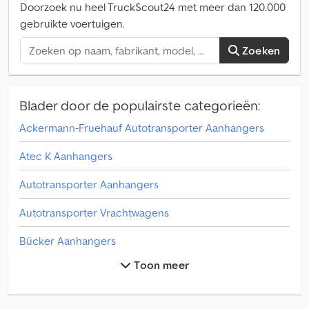
Csdpfx Aof Ew Tcebujrf Zaterdag is afhalen niet mogelijk!
Doorzoek nu heel TruckScout24 met meer dan 120.000
gebruikte voertuigen.
Zoeken
Blader door de populairste categorieën:
Ackermann-Fruehauf Autotransporter Aanhangers
Atec K Aanhangers
Autotransporter Aanhangers
Autotransporter Vrachtwagens
Bücker Aanhangers
Toon meer
Bücker Careliner Aanhangers
Demmler Aanhangers