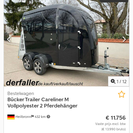
1
/
12
Bestelwagen
Bücker Trailer
Careliner M
Vollpolyester 2 Pferdehänger
€ 11.756
Heilbronn
432 km
Vaste prijs excl. btw
(€ 13.990 bruto)