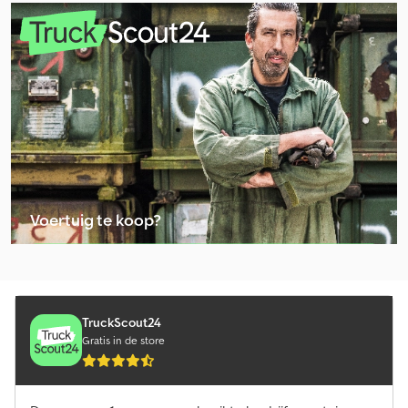
Dinkel Aanhangers
Fruehauf Aanhangers
Heinemann Aanhangers
Heinemann Z Aanhangers
Houttransport Aanhangers
Humbaur Veetransport Aanhangers
Voertuig te koop?
Kotschenreuther Aanhangers
Advertentie plaatsen
Kröger Aanhangers
Kröger Agroliner Aanhangers
TruckScout24
Gratis in de store
Multitrailer Aanhangers
Overige Autotransporter Aanhangers