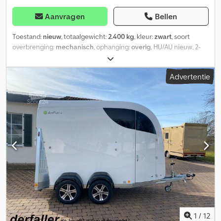
Aanvragen
Bellen
Toestand:
nieuw
, totaalgewicht:
2.400 kg
, kleur:
zwart
, soort
overbrenging:
mechanisch
, ophanging:
overig
, HU/AU nieuw, 2-
paards, kleur: zwart/zwart, volledig polyester paardentrailer
Bücker Long-Life in sandwichconstructie, toegestaan
Advertentie
totaalgewicht 2400 kg, binnenafmetingen:
3445,00x1690,00x2390,00 mm, aluminium sandwichbodem,
achterklep Bücker Long-Life, rubber op vloer en achterklep
gelijmd en afgedicht, achterkleprubber met antislipstrips,
afsluitbare, manshoge instapdeur, getint uitstelraam, vuurverzinkt
frame met gelaste langs- en dwarsdragers, Bücker Body-Protect-
chassis, schokdempers voor 100 km/u, verstelbaar
veiligheidsstangensysteem in hoogte en lengte, interieur met
trapbescherming, zijwanden bekleed en binnenverlichting, 2
uitneembare voederbakken, scheidingswand met PVC-
doorkijkmat, afsluitbare zadelkamer met twee uittrekbare
zadelhouders, opbergvak, bezem, schop, hoofdstel- en
zwepenhanger, spiegel en binnenverlichting, automatische
steunwiel, 13-polige stekker. Extra’s: aluminium velgen "Black
1
/
12