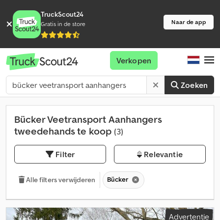
TruckScout24
Naar de app
Gratis in de store
Verkopen
Zoeken
Bücker Veetransport Aanhangers
tweedehands te koop
(3)
Filter
Relevantie
Bücker
Alle filters verwijderen
Advertentie